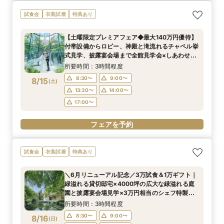
試食会
衣装試着
特典あり
【土曜限定プレミアフェア◆最大140万円優待】
付帯設備からロビー、神殿と滝流れるチャペル挙
式見学、披露宴会場まで全館見学会×しあわせ絆
牛無料試食会×おふたりに合わせた見積りシュミ
所要時間：3時間程度
レーション
8:30〜
9:00〜
8/15
(
土
)
13:30〜
14:00〜
17:00〜
フェアを予約
試食会
衣装試着
特典あり
＼6月リニューアル記念／3万試食＆1万ギフト｜
緑溢れる貸切邸宅×4000坪の広大な緑溢れる庭
園と披露宴会場見学×3万円相当のシェフ特製国
産牛無料試食×心配な見積りもシュミレーション
所要時間：3時間程度
相談
8:30〜
9:00〜
8/16
(
日
)