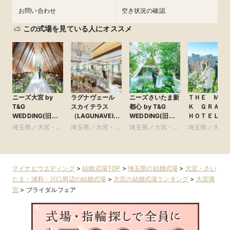
お問い合わせ
空き状況の確認
この式場を見ている人にオススメ
ニーズ大宮 by
ラグナヴェール
ニーズさいたま新
ＴＨＥ ＭＡ
T&G
スカイテラス
都心 by T&G
Ｋ ＧＲＡ
WEDDING(旧
（LAGUNAVEIL
WEDDING(旧
ＨＯＴＥＬ
アーヴェリール迎
SkyTerrace）
ガーデンヒルズ迎
●Plan・Do・S
埼玉県／大宮・さ
埼玉県／大宮・さ
埼玉県／大宮・さ
埼玉県／大宮
賓館 大宮)
賓館 大宮)
グループ
いたま・浦和・川
いたま・浦和・川
いたま・浦和・川
いたま・浦和
口周辺
口周辺
口周辺
口周辺
マイナビウエディング
>
結婚式場TOP
>
埼玉県の結婚式場
>
大宮・さい
たま・浦和・川口周辺の結婚式場
>
大宮の結婚式場ランキング
>
大宮璃
宮
>
ブライダルフェア