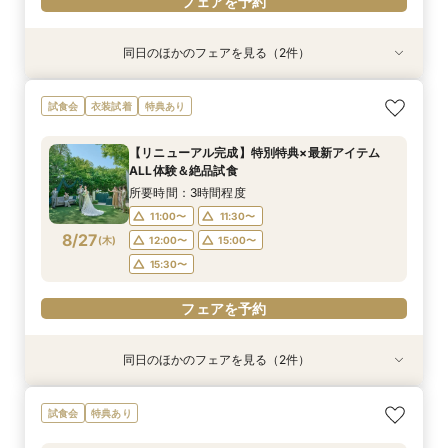
フェアを予約
同日のほかのフェアを見る（2件）
試食会
試食会
衣装試着
特典あり
特典あり
【少人数プラン相談会】専用の貸切別邸OPEN&
マイナビ限定★当館人気NO,1◆豪華国産「しあ
試食会
衣装試着
特典あり
贅沢無料試食
わせ絆牛」絶品試食付◆
所要時間：3時間程度
所要時間：3時間程度
【リニューアル完成】特別特典×最新アイテム
11:00〜
11:00〜
11:30〜
11:30〜
ALL体験＆絶品試食
8/26
8/26
(
(
水
水
)
)
12:00〜
12:00〜
15:00〜
15:00〜
所要時間：3時間程度
15:30〜
15:30〜
11:00〜
11:30〜
8/27
(
木
)
12:00〜
15:00〜
フェアを予約
フェアを予約
15:30〜
フェアを予約
同日のほかのフェアを見る（2件）
試食会
試食会
衣装試着
特典あり
特典あり
【少人数プラン相談会】専用の貸切別邸OPEN&
マイナビ限定★当館人気NO,1◆豪華国産「しあ
試食会
特典あり
贅沢無料試食
わせ絆牛」絶品試食付◆