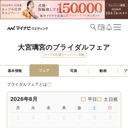
大宮璃宮のブライダルフェア
カップル応援キャンペーン対象
フェア
基本情報
写真
動画
プ
ブライダルフェアとは
2026年8月
平日
土日祝
月
火
水
木
金
土
日
3
4
5
6
7
8
9