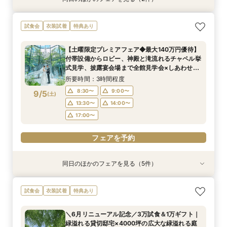
【少人数プラン相談会】専用の貸切別邸OPEN&
マイナビ限定★当館人気NO,1◆豪華国産「しあ
試食会
衣装試着
特典あり
贅沢無料試食
わせ絆牛」絶品試食付◆
所要時間：3時間程度
所要時間：3時間程度
【土曜限定プレミアフェア◆最大140万円優待】
11:00〜
11:00〜
11:30〜
11:30〜
付帯設備からロビー、神殿と滝流れるチャペル挙
9/4
9/4
式見学、披露宴会場まで全館見学会×しあわせ絆
(
(
金
金
)
)
12:00〜
12:00〜
15:00〜
15:00〜
牛無料試食会×おふたりに合わせた見積りシュミ
所要時間：3時間程度
15:30〜
15:30〜
レーション
8:30〜
9:00〜
9/5
(
土
)
フェアを予約
フェアを予約
13:30〜
14:00〜
17:00〜
フェアを予約
同日のほかのフェアを見る（5件）
試食会
試食会
試食会
試食会
試食会
衣装試着
特典あり
特典あり
衣装試着
衣装試着
特典あり
特典あり
特典あり
【少人数プラン相談会】専用の貸切別邸OPEN&
【神前挙式をご検討の方へ】神殿「凛」見学＆和
【初めての式場見学の方も安心】豪華試食付きウ
《新チャペルOPEN記念◆8大特典≫木目×ナ
マイナビ限定【料理重視派必見】和牛フィレ肉×
試食会
衣装試着
特典あり
贅沢無料試食
フレンチ無料試食
エディング相談会
チュラルチャペル体験
懐石フレンチコース美食会
所要時間：3時間程度
所要時間：3時間程度
所要時間：3時間程度
所要時間：3時間程度
所要時間：3時間程度
＼6月リニューアル記念／3万試食＆1万ギフト｜
8:30〜
8:30〜
8:30〜
8:30〜
8:30〜
8:45〜
8:45〜
8:45〜
8:45〜
8:45〜
緑溢れる貸切邸宅×4000坪の広大な緑溢れる庭