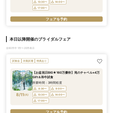
13:30〜
14:00〜
17:00〜
フェアを予約
本日以降開催のブライダルフェア
全60件中 1件〜20件表示
試食会
衣装試着
特典あり
【お盆祝日BIG★160万優待】滝のチャペル×4万
Gift＆和牛試食
所要時間：3時間程度
8:30〜
9:00〜
8/11
(
火
)
13:30〜
14:00〜
17:00〜
フェアを予約