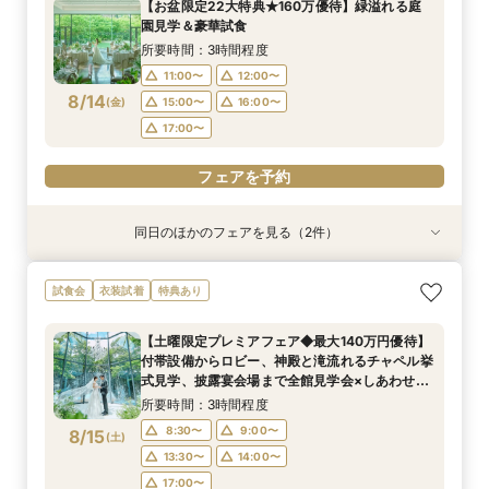
【お盆限定22大特典★160万優待】緑溢れる庭
11:00〜
11:00〜
11:30〜
11:30〜
園見学＆豪華試食
8/13
8/13
(
(
木
木
)
)
12:00〜
12:00〜
15:00〜
15:00〜
所要時間：3時間程度
15:30〜
15:30〜
11:00〜
12:00〜
8/14
(
金
)
15:00〜
16:00〜
フェアを予約
フェアを予約
17:00〜
フェアを予約
同日のほかのフェアを見る（2件）
試食会
試食会
衣装試着
特典あり
特典あり
【少人数プラン相談会】専用の貸切別邸OPEN&
マイナビ限定★当館人気NO,1◆豪華国産「しあ
試食会
衣装試着
特典あり
贅沢無料試食
わせ絆牛」絶品試食付◆
所要時間：3時間程度
所要時間：3時間程度
【土曜限定プレミアフェア◆最大140万円優待】
11:00〜
11:00〜
11:30〜
11:30〜
付帯設備からロビー、神殿と滝流れるチャペル挙
8/14
8/14
式見学、披露宴会場まで全館見学会×しあわせ絆
(
(
金
金
)
)
12:00〜
12:00〜
15:00〜
15:00〜
牛無料試食会×おふたりに合わせた見積りシュミ
所要時間：3時間程度
15:30〜
15:30〜
レーション
8:30〜
9:00〜
8/15
(
土
)
フェアを予約
フェアを予約
13:30〜
14:00〜
17:00〜