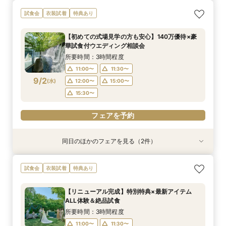
【少人数プラン相談会】専用の貸切別邸OPEN&
【神前挙式をご検討の方へ】神殿「凛」見学＆和
【初めての式場見学の方も安心】豪華試食付きウ
《新チャペルOPEN記念◆8大特典≫木目×ナ
マイナビ限定【料理重視派必見】和牛フィレ肉×
マイナビ限定【料理重視派必見】和牛フィレ肉×
試食会
衣装試着
特典あり
贅沢無料試食
フレンチ無料試食
エディング相談会
チュラルチャペル体験
懐石フレンチコース美食会
懐石フレンチコース美食会
所要時間：3時間程度
所要時間：3時間程度
所要時間：3時間程度
所要時間：3時間程度
所要時間：3時間程度
所要時間：3時間程度
【初めての式場見学の方も安心】140万優待×豪
8:30〜
8:30〜
8:30〜
8:30〜
8:30〜
8:30〜
8:45〜
8:45〜
8:45〜
8:45〜
8:45〜
8:45〜
華試食付ウエディング相談会
8/30
8/30
8/30
8/30
8/30
8/30
(
(
(
(
(
(
日
日
日
日
日
日
)
)
)
)
)
)
9:00〜
9:00〜
9:00〜
9:00〜
9:00〜
9:00〜
13:30〜
13:30〜
13:30〜
13:30〜
13:30〜
13:30〜
所要時間：3時間程度
14:00〜
14:00〜
14:00〜
14:00〜
14:00〜
14:00〜
11:00〜
11:30〜
9/2
(
水
)
12:00〜
15:00〜
フェアを予約
フェアを予約
フェアを予約
フェアを予約
フェアを予約
フェアを予約
15:30〜
フェアを予約
同日のほかのフェアを見る（2件）
試食会
試食会
衣装試着
特典あり
特典あり
【少人数プラン相談会】専用の貸切別邸OPEN&
マイナビ限定★当館人気NO,1◆豪華国産「しあ
試食会
衣装試着
特典あり
贅沢無料試食
わせ絆牛」絶品試食付◆
所要時間：3時間程度
所要時間：3時間程度
【リニューアル完成】特別特典×最新アイテム
11:00〜
11:00〜
11:30〜
11:30〜
ALL体験＆絶品試食
9/2
9/2
(
(
水
水
)
)
12:00〜
12:00〜
15:00〜
15:00〜
所要時間：3時間程度
15:30〜
15:30〜
11:00〜
11:30〜