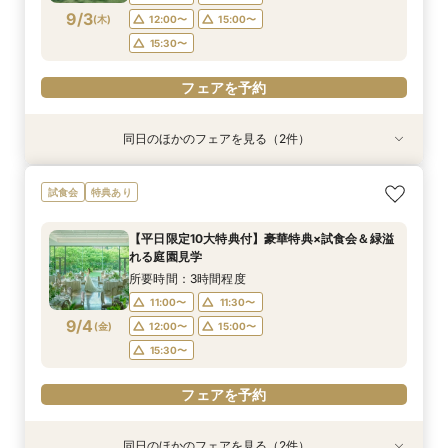
9/3
(
木
)
12:00〜
15:00〜
フェアを予約
フェアを予約
15:30〜
フェアを予約
同日のほかのフェアを見る（2件）
試食会
試食会
衣装試着
特典あり
特典あり
【少人数プラン相談会】専用の貸切別邸OPEN&
マイナビ限定★当館人気NO,1◆豪華国産「しあ
試食会
特典あり
贅沢無料試食
わせ絆牛」絶品試食付◆
所要時間：3時間程度
所要時間：3時間程度
【平日限定10大特典付】豪華特典×試食会＆緑溢
11:00〜
11:00〜
11:30〜
11:30〜
れる庭園見学
9/3
9/3
(
(
木
木
)
)
12:00〜
12:00〜
15:00〜
15:00〜
所要時間：3時間程度
15:30〜
15:30〜
11:00〜
11:30〜
9/4
(
金
)
12:00〜
15:00〜
フェアを予約
フェアを予約
15:30〜
フェアを予約
同日のほかのフェアを見る（2件）
試食会
試食会
衣装試着
特典あり
特典あり