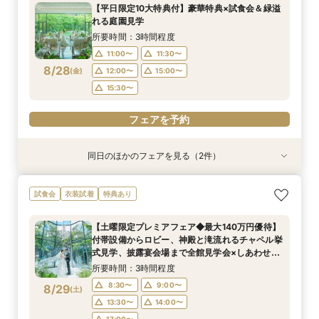
所要時間：3時間程度
所要時間：3時間程度
【平日限定10大特典付】豪華特典×試食会＆緑溢
11:00〜
11:00〜
11:30〜
11:30〜
れる庭園見学
8/27
8/27
(
(
木
木
)
)
12:00〜
12:00〜
15:00〜
15:00〜
所要時間：3時間程度
15:30〜
15:30〜
11:00〜
11:30〜
8/28
(
金
)
12:00〜
15:00〜
フェアを予約
フェアを予約
15:30〜
フェアを予約
同日のほかのフェアを見る（2件）
試食会
試食会
衣装試着
特典あり
特典あり
【少人数プラン相談会】専用の貸切別邸OPEN&
マイナビ限定★当館人気NO,1◆豪華国産「しあ
試食会
衣装試着
特典あり
贅沢無料試食
わせ絆牛」絶品試食付◆
所要時間：3時間程度
所要時間：3時間程度
【土曜限定プレミアフェア◆最大140万円優待】
11:00〜
11:00〜
11:30〜
11:30〜
付帯設備からロビー、神殿と滝流れるチャペル挙
8/28
8/28
式見学、披露宴会場まで全館見学会×しあわせ絆
(
(
金
金
)
)
12:00〜
12:00〜
15:00〜
15:00〜
牛無料試食会×おふたりに合わせた見積りシュミ
所要時間：3時間程度
15:30〜
15:30〜
レーション
8:30〜
9:00〜
8/29
(
土
)
フェアを予約
フェアを予約
13:30〜
14:00〜
17:00〜