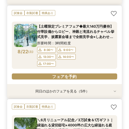
【少人数プラン相談会】専用の貸切別邸OPEN&
マイナビ限定★当館人気NO,1◆豪華国産「しあ
試食会
衣装試着
特典あり
贅沢無料試食
わせ絆牛」絶品試食付◆
所要時間：3時間程度
所要時間：3時間程度
【土曜限定プレミアフェア◆最大140万円優待】
11:00〜
11:00〜
11:30〜
11:30〜
付帯設備からロビー、神殿と滝流れるチャペル挙
8/21
8/21
式見学、披露宴会場まで全館見学会×しあわせ絆
(
(
金
金
)
)
12:00〜
12:00〜
15:00〜
15:00〜
牛無料試食会×おふたりに合わせた見積りシュミ
所要時間：3時間程度
15:30〜
15:30〜
レーション
8:30〜
9:00〜
8/22
(
土
)
フェアを予約
フェアを予約
13:30〜
14:00〜
17:00〜
フェアを予約
同日のほかのフェアを見る（5件）
試食会
試食会
試食会
試食会
試食会
衣装試着
特典あり
特典あり
衣装試着
衣装試着
特典あり
特典あり
特典あり
【少人数プラン相談会】専用の貸切別邸OPEN&
【神前挙式をご検討の方へ】神殿「凛」見学＆和
【初めての式場見学の方も安心】豪華試食付きウ
《新チャペルOPEN記念◆8大特典≫木目×ナ
マイナビ限定【料理重視派必見】和牛フィレ肉×
試食会
衣装試着
特典あり
贅沢無料試食
フレンチ無料試食
エディング相談会
チュラルチャペル体験
懐石フレンチコース美食会
所要時間：3時間程度
所要時間：3時間程度
所要時間：3時間程度
所要時間：3時間程度
所要時間：3時間程度
＼6月リニューアル記念／3万試食＆1万ギフト｜
8:30〜
8:30〜
8:30〜
8:30〜
8:30〜
8:45〜
8:45〜
8:45〜
8:45〜
8:45〜
緑溢れる貸切邸宅×4000坪の広大な緑溢れる庭