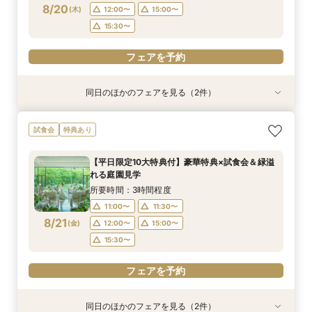
8/20
(
木
)
12:00〜
15:00〜
フェアを予約
フェアを予約
15:30〜
フェアを予約
同日のほかのフェアを見る（2件）
試食会
試食会
衣装試着
特典あり
特典あり
【少人数プラン相談会】専用の貸切別邸OPEN&
マイナビ限定★当館人気NO,1◆豪華国産「しあ
試食会
特典あり
贅沢無料試食
わせ絆牛」絶品試食付◆
所要時間：3時間程度
所要時間：3時間程度
【平日限定10大特典付】豪華特典×試食会＆緑溢
11:00〜
11:00〜
11:30〜
11:30〜
れる庭園見学
8/20
8/20
(
(
木
木
)
)
12:00〜
12:00〜
15:00〜
15:00〜
所要時間：3時間程度
15:30〜
15:30〜
11:00〜
11:30〜
8/21
(
金
)
12:00〜
15:00〜
フェアを予約
フェアを予約
15:30〜
フェアを予約
同日のほかのフェアを見る（2件）
試食会
試食会
衣装試着
特典あり
特典あり