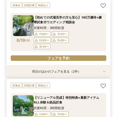
【少人数プラン相談会】専用の貸切別邸OPEN&
【神前挙式をご検討の方へ】神殿「凛」見学＆和
【初めての式場見学の方も安心】豪華試食付きウ
《新チャペルOPEN記念◆8大特典≫木目×ナ
マイナビ限定【料理重視派必見】和牛フィレ肉×
マイナビ限定【料理重視派必見】和牛フィレ肉×
試食会
衣装試着
特典あり
贅沢無料試食
フレンチ無料試食
エディング相談会
チュラルチャペル体験
懐石フレンチコース美食会
懐石フレンチコース美食会
所要時間：3時間程度
所要時間：3時間程度
所要時間：3時間程度
所要時間：3時間程度
所要時間：3時間程度
所要時間：3時間程度
【初めての式場見学の方も安心】140万優待×豪
8:30〜
8:30〜
8:30〜
8:30〜
8:30〜
8:30〜
8:45〜
8:45〜
8:45〜
8:45〜
8:45〜
8:45〜
華試食付ウエディング相談会
8/16
8/16
8/16
8/16
8/16
8/16
(
(
(
(
(
(
日
日
日
日
日
日
)
)
)
)
)
)
9:00〜
9:00〜
9:00〜
9:00〜
9:00〜
9:00〜
13:30〜
13:30〜
13:30〜
13:30〜
13:30〜
13:30〜
所要時間：3時間程度
14:00〜
14:00〜
14:00〜
14:00〜
14:00〜
14:00〜
11:00〜
11:30〜
8/19
(
水
)
12:00〜
15:00〜
フェアを予約
フェアを予約
フェアを予約
フェアを予約
フェアを予約
フェアを予約
15:30〜
フェアを予約
同日のほかのフェアを見る（2件）
試食会
試食会
衣装試着
特典あり
特典あり
【少人数プラン相談会】専用の貸切別邸OPEN&
マイナビ限定★当館人気NO,1◆豪華国産「しあ
試食会
衣装試着
特典あり
贅沢無料試食
わせ絆牛」絶品試食付◆
所要時間：3時間程度
所要時間：3時間程度
【リニューアル完成】特別特典×最新アイテム
11:00〜
11:00〜
11:30〜
11:30〜
ALL体験＆絶品試食
8/19
8/19
(
(
水
水
)
)
12:00〜
12:00〜
15:00〜
15:00〜
所要時間：3時間程度
15:30〜
15:30〜
11:00〜
11:30〜