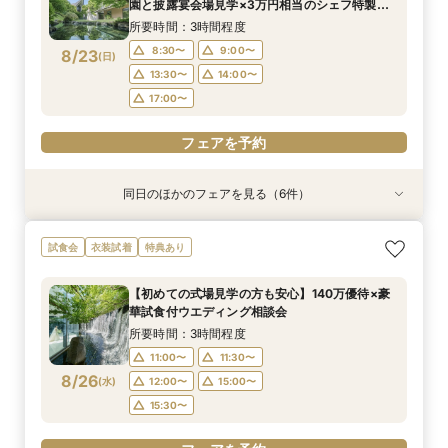
8/22
8/22
8/22
8/22
8/22
園と披露宴会場見学×3万円相当のシェフ特製国
(
(
(
(
(
土
土
土
土
土
)
)
)
)
)
9:00〜
9:00〜
9:00〜
9:00〜
9:00〜
13:30〜
13:30〜
13:30〜
13:30〜
13:30〜
産牛無料試食×心配な見積りもシュミレーション
所要時間：3時間程度
14:00〜
14:00〜
14:00〜
14:00〜
14:00〜
相談
8:30〜
9:00〜
8/23
(
日
)
フェアを予約
フェアを予約
フェアを予約
フェアを予約
フェアを予約
13:30〜
14:00〜
17:00〜
フェアを予約
同日のほかのフェアを見る（6件）
試食会
試食会
試食会
試食会
試食会
試食会
衣装試着
特典あり
特典あり
衣装試着
衣装試着
衣装試着
特典あり
特典あり
特典あり
特典あり
【少人数プラン相談会】専用の貸切別邸OPEN&
【神前挙式をご検討の方へ】神殿「凛」見学＆和
【初めての式場見学の方も安心】豪華試食付きウ
《新チャペルOPEN記念◆8大特典≫木目×ナ
マイナビ限定【料理重視派必見】和牛フィレ肉×
マイナビ限定【料理重視派必見】和牛フィレ肉×
試食会
衣装試着
特典あり
贅沢無料試食
フレンチ無料試食
エディング相談会
チュラルチャペル体験
懐石フレンチコース美食会
懐石フレンチコース美食会
所要時間：3時間程度
所要時間：3時間程度
所要時間：3時間程度
所要時間：3時間程度
所要時間：3時間程度
所要時間：3時間程度
【初めての式場見学の方も安心】140万優待×豪
8:30〜
8:30〜
8:30〜
8:30〜
8:30〜
8:30〜
8:45〜
8:45〜
8:45〜
8:45〜
8:45〜
8:45〜
華試食付ウエディング相談会
8/23
8/23
8/23
8/23
8/23
8/23
(
(
(
(
(
(
日
日
日
日
日
日
)
)
)
)
)
)
9:00〜
9:00〜
9:00〜
9:00〜
9:00〜
9:00〜
13:30〜
13:30〜
13:30〜
13:30〜
13:30〜
13:30〜
所要時間：3時間程度
14:00〜
14:00〜
14:00〜
14:00〜
14:00〜
14:00〜
11:00〜
11:30〜
8/26
(
水
)
12:00〜
15:00〜
フェアを予約
フェアを予約
フェアを予約
フェアを予約
フェアを予約
フェアを予約
15:30〜