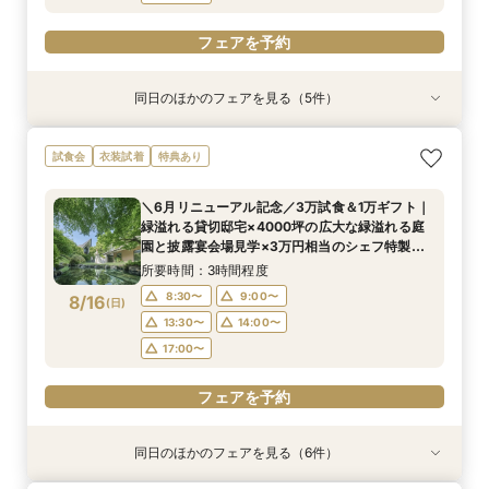
フェアを予約
同日のほかのフェアを見る（5件）
試食会
試食会
試食会
試食会
試食会
衣装試着
特典あり
特典あり
衣装試着
衣装試着
特典あり
特典あり
特典あり
【少人数プラン相談会】専用の貸切別邸OPEN&
【神前挙式をご検討の方へ】神殿「凛」見学＆和
【初めての式場見学の方も安心】豪華試食付きウ
《新チャペルOPEN記念◆8大特典≫木目×ナ
マイナビ限定【料理重視派必見】和牛フィレ肉×
試食会
衣装試着
特典あり
贅沢無料試食
フレンチ無料試食
エディング相談会
チュラルチャペル体験
懐石フレンチコース美食会
所要時間：3時間程度
所要時間：3時間程度
所要時間：3時間程度
所要時間：3時間程度
所要時間：3時間程度
＼6月リニューアル記念／3万試食＆1万ギフト｜
8:30〜
8:30〜
8:30〜
8:30〜
8:30〜
8:45〜
8:45〜
8:45〜
8:45〜
8:45〜
緑溢れる貸切邸宅×4000坪の広大な緑溢れる庭
8/15
8/15
8/15
8/15
8/15
園と披露宴会場見学×3万円相当のシェフ特製国
(
(
(
(
(
土
土
土
土
土
)
)
)
)
)
9:00〜
9:00〜
9:00〜
9:00〜
9:00〜
13:30〜
13:30〜
13:30〜
13:30〜
13:30〜
産牛無料試食×心配な見積りもシュミレーション
所要時間：3時間程度
14:00〜
14:00〜
14:00〜
14:00〜
14:00〜
相談
8:30〜
9:00〜
8/16
(
日
)
フェアを予約
フェアを予約
フェアを予約
フェアを予約
フェアを予約
13:30〜
14:00〜
17:00〜
フェアを予約
同日のほかのフェアを見る（6件）
試食会
試食会
試食会
試食会
試食会
試食会
衣装試着
特典あり
特典あり
衣装試着
衣装試着
衣装試着
特典あり
特典あり
特典あり
特典あり