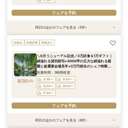
フェアを予約
同日のほかのフェアを見る（5件）
試食会
試食会
試食会
試食会
試食会
衣装試着
特典あり
特典あり
衣装試着
衣装試着
特典あり
特典あり
特典あり
【少人数プラン相談会】専用の貸切別邸OPEN&
【神前挙式をご検討の方へ】神殿「凛」見学＆和
【初めての式場見学の方も安心】豪華試食付きウ
《新チャペルOPEN記念◆8大特典≫木目×ナ
マイナビ限定【料理重視派必見】和牛フィレ肉×
試食会
衣装試着
特典あり
贅沢無料試食
フレンチ無料試食
エディング相談会
チュラルチャペル体験
懐石フレンチコース美食会
所要時間：3時間程度
所要時間：3時間程度
所要時間：3時間程度
所要時間：3時間程度
所要時間：3時間程度
＼6月リニューアル記念／3万試食＆1万ギフト｜
8:30〜
8:30〜
8:30〜
8:30〜
8:30〜
8:45〜
8:45〜
8:45〜
8:45〜
8:45〜
緑溢れる貸切邸宅×4000坪の広大な緑溢れる庭
8/29
8/29
8/29
8/29
8/29
園と披露宴会場見学×3万円相当のシェフ特製国
(
(
(
(
(
土
土
土
土
土
)
)
)
)
)
9:00〜
9:00〜
9:00〜
9:00〜
9:00〜
13:30〜
13:30〜
13:30〜
13:30〜
13:30〜
産牛無料試食×心配な見積りもシュミレーション
所要時間：3時間程度
14:00〜
14:00〜
14:00〜
14:00〜
14:00〜
相談
8:30〜
9:00〜
8/30
(
日
)
フェアを予約
フェアを予約
フェアを予約
フェアを予約
フェアを予約
13:30〜
14:00〜
17:00〜
フェアを予約
同日のほかのフェアを見る（6件）
試食会
試食会
試食会
試食会
試食会
試食会
衣装試着
特典あり
特典あり
衣装試着
衣装試着
衣装試着
特典あり
特典あり
特典あり
特典あり