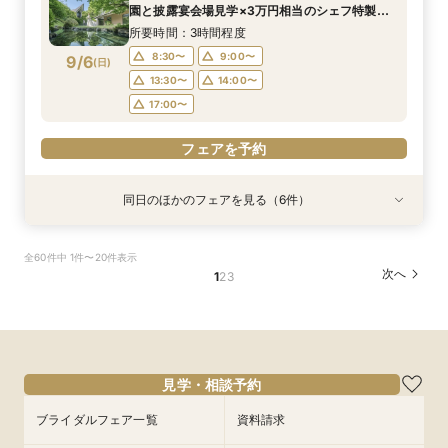
9/5
9/5
9/5
9/5
9/5
園と披露宴会場見学×3万円相当のシェフ特製国
(
(
(
(
(
土
土
土
土
土
)
)
)
)
)
9:00〜
9:00〜
9:00〜
9:00〜
9:00〜
13:30〜
13:30〜
13:30〜
13:30〜
13:30〜
産牛無料試食×心配な見積りもシュミレーション
所要時間：3時間程度
14:00〜
14:00〜
14:00〜
14:00〜
14:00〜
相談
8:30〜
9:00〜
9/6
(
日
)
フェアを予約
フェアを予約
フェアを予約
フェアを予約
フェアを予約
13:30〜
14:00〜
17:00〜
フェアを予約
同日のほかのフェアを見る（6件）
試食会
試食会
試食会
試食会
試食会
試食会
衣装試着
特典あり
特典あり
衣装試着
衣装試着
衣装試着
特典あり
特典あり
特典あり
特典あり
【少人数プラン相談会】専用の貸切別邸OPEN&
【神前挙式をご検討の方へ】神殿「凛」見学＆和
【初めての式場見学の方も安心】豪華試食付きウ
《新チャペルOPEN記念◆8大特典≫木目×ナ
マイナビ限定【料理重視派必見】和牛フィレ肉×
マイナビ限定【料理重視派必見】和牛フィレ肉×
全60件中 1件〜20件表示
贅沢無料試食
フレンチ無料試食
エディング相談会
チュラルチャペル体験
懐石フレンチコース美食会
懐石フレンチコース美食会
次へ
1
2
3
所要時間：3時間程度
所要時間：3時間程度
所要時間：3時間程度
所要時間：3時間程度
所要時間：3時間程度
所要時間：3時間程度
8:30〜
8:30〜
8:30〜
8:30〜
8:30〜
8:30〜
8:45〜
8:45〜
8:45〜
8:45〜
8:45〜
8:45〜
9/6
9/6
9/6
9/6
9/6
9/6
(
(
(
(
(
(
日
日
日
日
日
日
)
)
)
)
)
)
9:00〜
9:00〜
9:00〜
9:00〜
9:00〜
9:00〜
13:30〜
13:30〜
13:30〜
13:30〜
13:30〜
13:30〜
14:00〜
14:00〜
14:00〜
14:00〜
14:00〜
14:00〜
見学・相談予約
フェアを予約
フェアを予約
フェアを予約
フェアを予約
フェアを予約
フェアを予約
ブライダルフェア一覧
資料請求