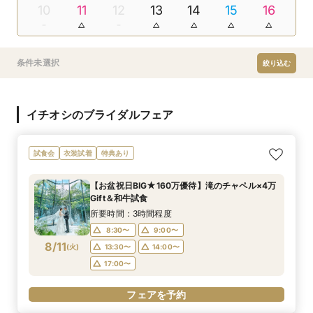
10
11
12
13
14
15
16
条件未選択
絞り込む
イチオシのブライダルフェア
試食会
衣装試着
特典あり
【お盆祝日BIG★160万優待】滝のチャペル×4万
Gift＆和牛試食
所要時間：3時間程度
8:30〜
9:00〜
8/11
(
火
)
13:30〜
14:00〜
17:00〜
フェアを予約