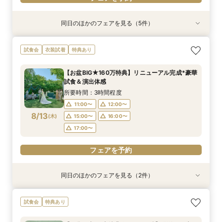
同日のほかのフェアを見る（5件）
試食会
試食会
試食会
試食会
試食会
衣装試着
特典あり
特典あり
衣装試着
衣装試着
特典あり
特典あり
特典あり
【少人数プラン相談会】専用の貸切別邸OPEN&
【神前挙式をご検討の方へ】神殿「凛」見学＆和
【初めての式場見学の方も安心】豪華試食付きウ
《新チャペルOPEN記念◆8大特典≫木目×ナ
マイナビ限定【料理重視派必見】和牛フィレ肉×
試食会
衣装試着
特典あり
贅沢無料試食
フレンチ無料試食
エディング相談会
チュラルチャペル体験
懐石フレンチコース美食会
所要時間：3時間程度
所要時間：3時間程度
所要時間：3時間程度
所要時間：3時間程度
所要時間：3時間程度
【お盆BIG★160万特典】リニューアル完成*豪華
8:30〜
8:30〜
8:30〜
8:30〜
8:30〜
8:45〜
8:45〜
8:45〜
8:45〜
8:45〜
試食＆演出体感
8/11
8/11
8/11
8/11
8/11
(
(
(
(
(
火
火
火
火
火
)
)
)
)
)
9:00〜
9:00〜
9:00〜
9:00〜
9:00〜
13:30〜
13:30〜
13:30〜
13:30〜
13:30〜
所要時間：3時間程度
14:00〜
14:00〜
14:00〜
14:00〜
14:00〜
11:00〜
12:00〜
8/13
(
木
)
15:00〜
16:00〜
フェアを予約
フェアを予約
フェアを予約
フェアを予約
フェアを予約
17:00〜
フェアを予約
同日のほかのフェアを見る（2件）
試食会
試食会
衣装試着
特典あり
特典あり
【少人数プラン相談会】専用の貸切別邸OPEN&
マイナビ限定★当館人気NO,1◆豪華国産「しあ
試食会
特典あり
贅沢無料試食
わせ絆牛」絶品試食付◆
所要時間：3時間程度
所要時間：3時間程度