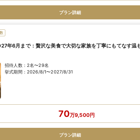
プラン詳細
数
2027年6月まで：贅沢な美食で大切な家族を丁寧にもてなす温
招待人数：
2名〜29名
挙式期間：
2026/8/1〜2027/8/31
70
万
9,500
円
プラン詳細