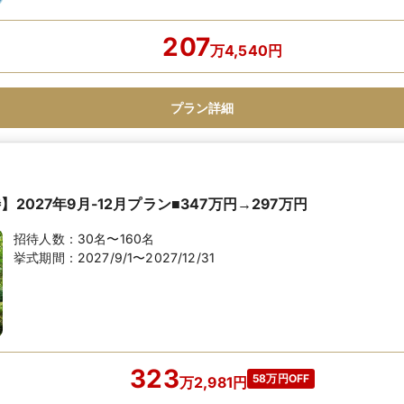
207
万
4,540
円
プラン詳細
】2027年9月-12月プラン■347万円→297万円
招待人数：
30名〜160名
挙式期間：
2027/9/1〜2027/12/31
323
58万円OFF
万
2,981
円