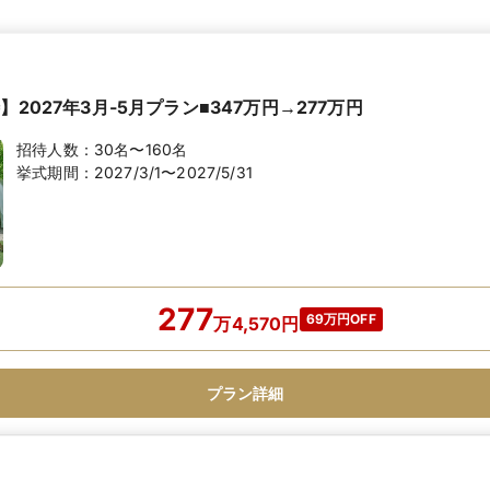
】2027年3月-5月プラン■347万円→277万円
招待人数：
30名〜160名
挙式期間：
2027/3/1〜2027/5/31
277
69万円OFF
万
4,570
円
プラン詳細