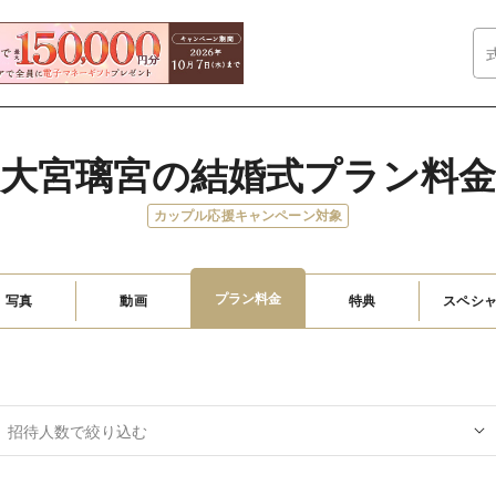
大宮璃宮の結婚式プラン料
カップル応援キャンペーン対象
プラン料金
写真
動画
特典
スペシ