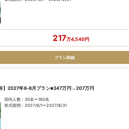
217
万
4,540
円
プラン詳細
待】2027年6-8月プラン■347万円→207万円
招待人数：
30名〜160名
挙式期間：
2027/6/1〜2027/8/31