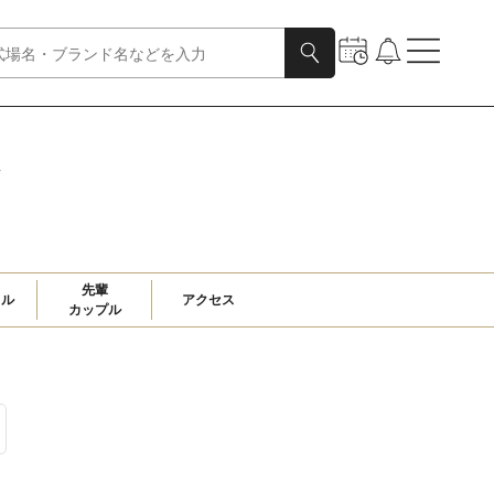
金
先輩

ャル
アクセス
カップル