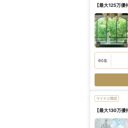
【最大125万優待
60
名
マイナビ限定
【最大130万優