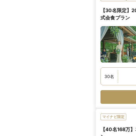
【30名限定】
式会食プラン
30
名
マイナビ限定
【40名168