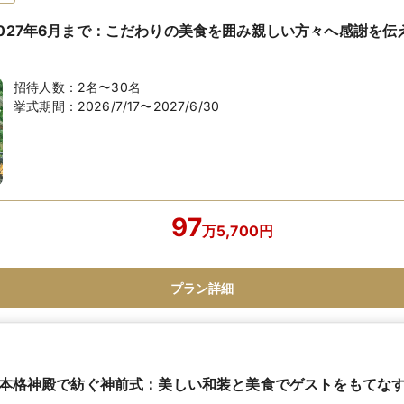
2027年6月まで：こだわりの美食を囲み親しい方々へ感謝を伝
招待人数：
2名〜30名
挙式期間：
2026/7/17〜2027/6/30
97
万
5,700
円
プラン詳細
万】本格神殿で紡ぐ神前式：美しい和装と美食でゲストをもてな