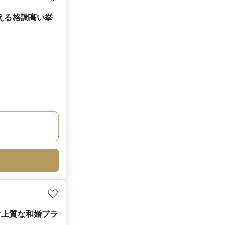
える格調高い挙
す上質な和婚プラ