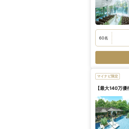
60
名
マイナビ限定
【最大140万優