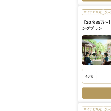
マイナビ限定
少人
【20名85万
ングプラン
40
名
マイナビ限定
少人