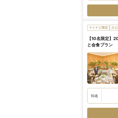
マイナビ限定
少人
【10名限定】
と会食プラン
10
名