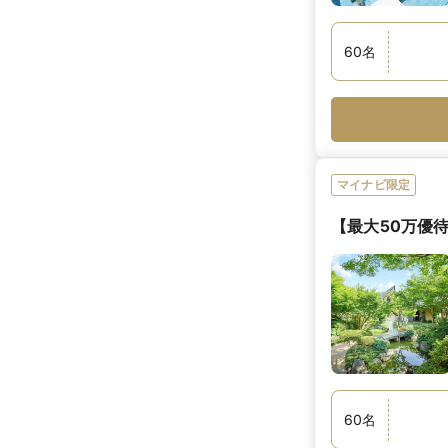
60
名
マイナビ限定
【最大50万優待
60
名