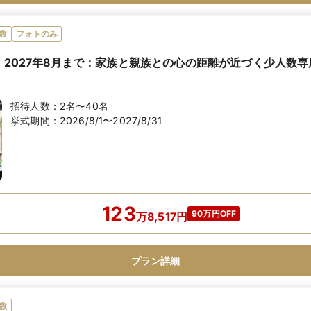
数
フォトのみ
〜】2027年8月まで：家族と親族との心の距離が近づく少人数
招待人数：
2名〜40名
挙式期間：
2026/8/1〜2027/8/31
123
90万円OFF
万
8,517
円
プラン詳細
数