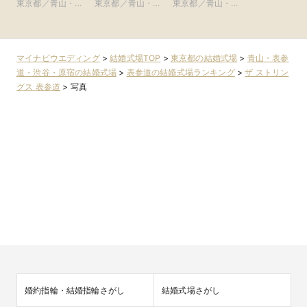
ルモニーソルーナ
参道TERRACE)
SCENA
東京都／青山・表
東京都／青山・表
東京都／青山・表
参道・渋谷・
表参道)
TOKYO）
参道・渋谷・原宿
参道・渋谷・原宿
参道・渋谷・原宿
マイナビウエディング
>
結婚式場TOP
>
東京都の結婚式場
>
青山・表参
道・渋谷・原宿の結婚式場
>
表参道の結婚式場ランキング
>
ザ ストリン
グス 表参道
>
写真
婚約指輪・結婚指輪さがし
結婚式場さがし