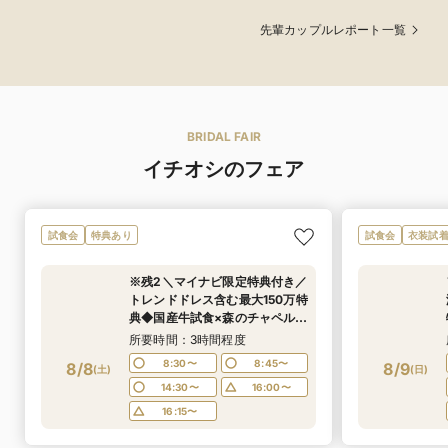
先輩カップルレポート一覧
BRIDAL FAIR
イチオシのフェア
試食会
特典あり
試食会
衣装試
※残2＼マイナビ限定特典付き／
トレンドドレス含む最大150万特
典◆国産牛試食×森のチャペル
感動挙式体験◆駅直結でゲスト
所要時間：3時間程度
も安心♪
8:30〜
8:45〜
8/8
8/9
(
土
)
(
日
)
14:30〜
16:00〜
16:15〜