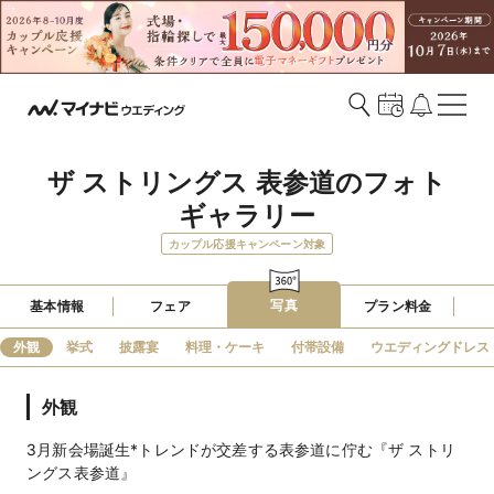
ザ ストリングス 表参道のフォト
ギャラリー
カップル応援キャンペーン対象
写真
基本情報
フェア
プラン料金
外観
挙式
披露宴
料理・ケーキ
付帯設備
ウエディングドレス
外観
3月新会場誕生*トレンドが交差する表参道に佇む『ザ ストリ
ングス表参道』