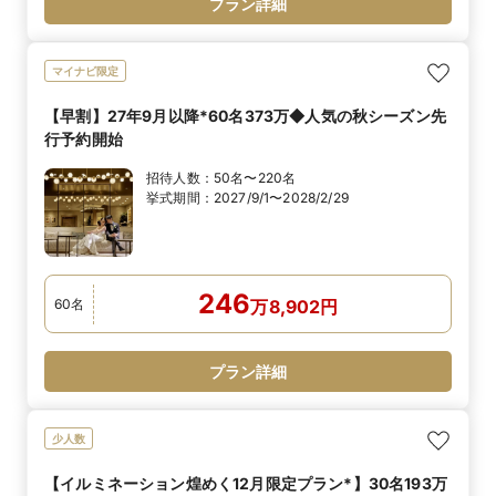
プラン詳細
マイナビ限定
【早割】27年9月以降*60名373万◆人気の秋シーズン先
行予約開始
招待人数：
50名〜220名
挙式期間：
2027/9/1〜2028/2/29
246
60
名
万
8,902
円
プラン詳細
少人数
【イルミネーション煌めく12月限定プラン*】30名193万