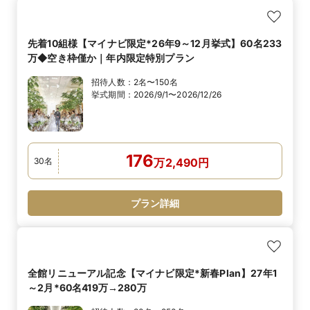
先着10組様【マイナビ限定*26年9～12月挙式】60名233
万◆空き枠僅か｜年内限定特別プラン
招待人数：
2名〜150名
挙式期間：
2026/9/1〜2026/12/26
176
30
名
万
2,490
円
プラン詳細
全館リニューアル記念【マイナビ限定*新春Plan】27年1
～2月*60名419万→280万