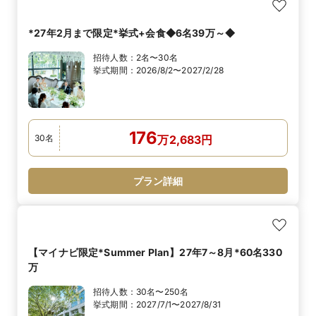
*27年2月まで限定*挙式+会食◆6名39万～◆
招待人数：
2名〜30名
挙式期間：
2026/8/2〜2027/2/28
176
30
名
万
2,683
円
プラン詳細
【マイナビ限定*Summer Plan】27年7～8月*60名330
万
招待人数：
30名〜250名
挙式期間：
2027/7/1〜2027/8/31