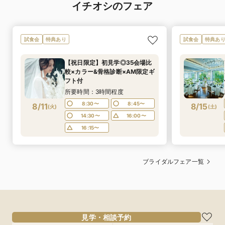
イチオシのフェア
試食会
特典あり
試食会
特典あ
【祝日限定】初見学◎35会場比
較×カラー&骨格診断×AM限定ギ
フト付
所要時間：3時間程度
8:30〜
8:45〜
8/11
8/15
(
火
)
(
土
)
14:30〜
16:00〜
16:15〜
ブライダルフェア一覧
見学・相談予約