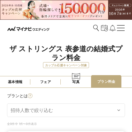
ザ ストリングス 表参道の結婚式プ
ラン料金
カップル応援キャンペーン対象
プラン料金
基本情報
フェア
写真
プランとは
全9件中 1件〜9件表示