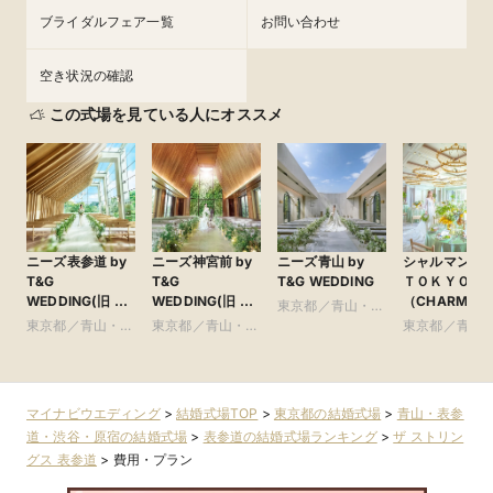
ブライダルフェア一覧
お問い合わせ
空き状況の確認
この式場を見ている人にオススメ
ニーズ表参道 by
ニーズ神宮前 by
ニーズ青山 by
シャルマンシ
T&G
T&G
T&G WEDDING
ＴＯＫＹＯ
WEDDING(旧 表
WEDDING(旧 ア
（CHARMAN
東京都／青山・表
参道TERRACE)
ルモニーソルーナ
SCENA
東京都／青山・表
東京都／青山・表
参道・渋谷・原宿
東京都／青山
表参道)
TOKYO）
参道・渋谷・原宿
参道・渋谷・原宿
参道・渋谷・
マイナビウエディング
>
結婚式場TOP
>
東京都の結婚式場
>
青山・表参
道・渋谷・原宿の結婚式場
>
表参道の結婚式場ランキング
>
ザ ストリン
グス 表参道
>
費用・プラン