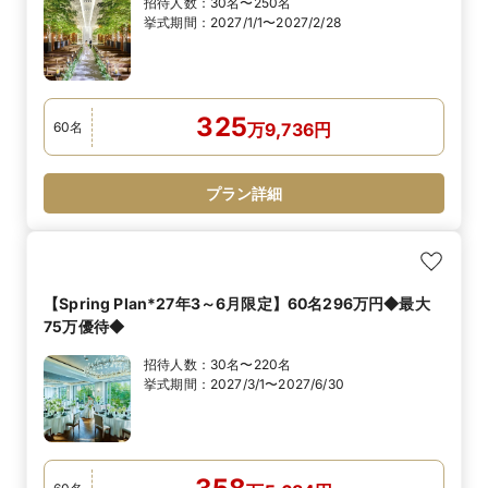
招待人数：
30名〜250名
挙式期間：
2027/1/1〜2027/2/28
325
60
名
万
9,736
円
プラン詳細
【Spring Plan*27年3～6月限定】60名296万円◆最大
75万優待◆
招待人数：
30名〜220名
挙式期間：
2027/3/1〜2027/6/30