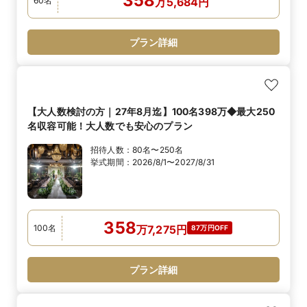
358
60
名
万
5,684
円
プラン詳細
【大人数検討の方｜27年8月迄】100名398万◆最大250
名収容可能！大人数でも安心のプラン
招待人数：
80名〜250名
挙式期間：
2026/8/1〜2027/8/31
358
100
名
万
7,275
円
87万円OFF
プラン詳細