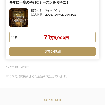
◆年に一度の特別なシーズンをお得に！
招待人数：
2名〜100名
挙式期間：
2026/12/1〜2026/12/28
71
10
名
万
5,000
円
プラン詳細
全9件中 1件〜9件表示
※10％の消費税を含めた金額を表記しています。
BRIDAL FAIR