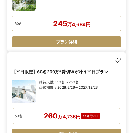
245
60
名
万
4,684
円
プラン詳細
【平日限定】60名260万*貸切Wが叶う平日プラン
招待人数：
10名〜250名
挙式期間：
2026/5/29〜2027/12/26
260
60
名
万
4,736
円
65万円OFF