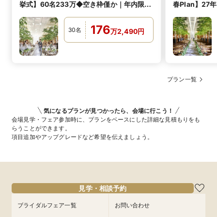
挙式】60名233万◆空き枠僅か｜年内限定
春Plan】27
特別プラン
176
30
名
万
2,490
円
プラン一覧
気になるプランが見つかったら、会場に行こう！
会場見学・フェア参加時に、プランをベースにした詳細な見積もりをも
らうことができます。
項目追加やアップグレードなど希望を伝えましょう。
見学・相談予約
ブライダルフェア一覧
お問い合わせ