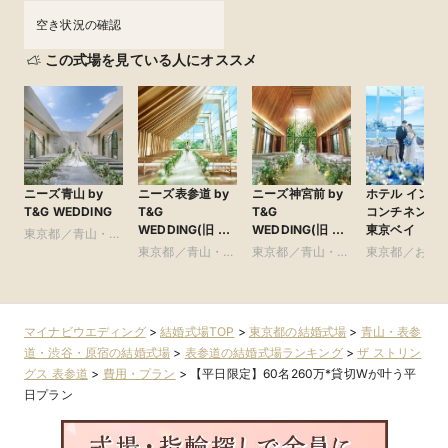
空き状況の確認
この式場を見ている人にオススメ
ニーズ青山 by
ニーズ表参道 by
ニーズ神宮前 by
ホテル インタ
T&G WEDDING
T&G
T&G
コンチネンタ
WEDDING(旧 表
WEDDING(旧 ア
東京ベイ
東京都／青山・表
参道TERRACE)
ルモニーソルーナ
参道・渋谷・原宿
東京都／青山・表
東京都／青山・表
東京都／お台
表参道)
参道・渋谷・原宿
参道・渋谷・原宿
豊洲・竹芝・
周辺の東京ベ
リア
マイナビウエディング
>
結婚式場TOP
>
東京都の結婚式場
>
青山・表参
道・渋谷・原宿の結婚式場
>
表参道の結婚式場ランキング
>
ザ ストリン
グス 表参道
>
費用・プラン
>
【平日限定】60名260万*貸切Wが叶う平
日プラン