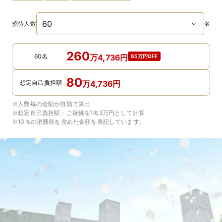
招待人数
名
260
60名
万
4,736
円
65万円OFF
80
想定自己負担額
万
4,736
円
※人数毎の金額が自動で算出
※想定自己負担額：
ご祝儀を1名3万円
として計算
※10％の消費税を含めた金額を表記しています。