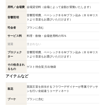
席料／会場費
会場貸切料（会場によって金額が変動いたします）
音響照明費、ベーシックＢＧＭプラン込み（ＢＧＭリス
音響照明
トより音楽もお選びいただけます）
司会者
プランに含む
サービス料
料理・飲物・会場使用料の15％
送迎
含まれない
プロジェク
音響照明費、ベーシックＢＧＭプラン込み（ＢＧＭリス
ター
トより音楽もお選びいただけます）
その他含まれ
ゲスト待合室,引出物袋
るもの
アイテムなど
英国王室を担当するフラワーデザイナーが専属でデッサ
装花
ンを行い全組違うコーディネート
ブーケ
プランに含む