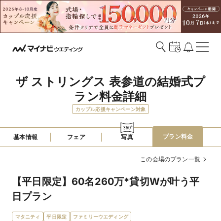
ザ ストリングス 表参道の結婚式プ
ラン料金詳細
カップル応援キャンペーン対象
プラン料金
基本情報
フェア
写真
この会場のプラン一覧
【平日限定】60名260万*貸切Wが叶う平
日プラン
マタニティ
平日限定
ファミリーウエディング