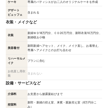
ケーキ
専属のパティシエがお二人のオリジナルケーキを作成
デザート
含まれる
ビュッフェ
衣装・メイクなど
新婦ＷＤ18万円分、ＣＤ20万円分、新郎衣装10万円分、
衣装
新婦様お小物
新郎新婦ヘアセット、メイク、メイク直し、お着替え、
美容着付
専属ヘアメイクとのお打ち合わせ
リハーサルメ
プランに含む
イク
お色直し用衣
含まれない
装
設備・サービスなど
介添料
お支度から披露宴結びまで
新郎・新婦の控え室、来賓・親族控え室（8万円分こ
控室料
み）