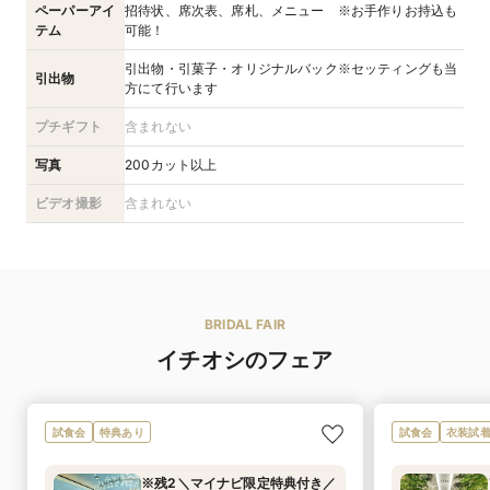
ペーパーアイ
招待状、席次表、席札、メニュー ※お手作りお持込も
テム
可能！
引出物・引菓子・オリジナルバック※セッティングも当
引出物
方にて行います
プチギフト
含まれない
写真
200カット以上
ビデオ撮影
含まれない
BRIDAL FAIR
イチオシのフェア
試食会
特典あり
試食会
衣装試
※残2＼マイナビ限定特典付き／