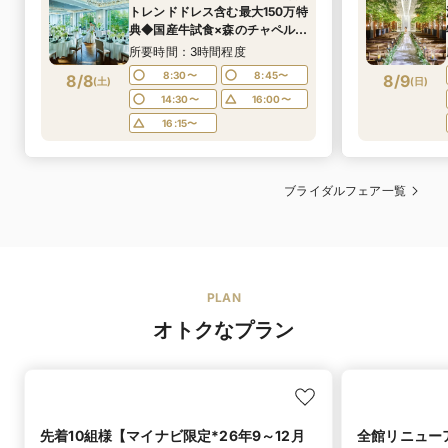
トレンドドレス含む最大150万特
典◆国産牛試食×森のチャペル
感動挙式体験◆駅直結でゲスト
所要時間：3時間程度
も安心♪
8:30〜
8:45〜
8/8
8/9
(
土
)
(
日
)
14:30〜
16:00〜
16:15〜
ブライダルフェア一覧
PLAN
オトクなプラン
先着10組様【マイナビ限定*26年9～12月
全館リニュー