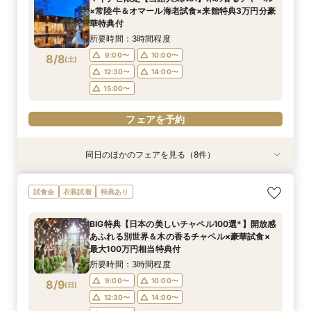
特典付き
所要時間：3時間程度
所要時間：3時間程度
17:00〜
12:00〜
12:00〜
12:00〜
18:00〜
14:00〜
13:00〜
15:00〜
×常陸牛＆オマール海老試食×来館特典3万円分豪
16:00〜
17:00〜
12:00〜
12:00〜
15:00〜
15:00〜
8/7
8/7
8/7
8/7
8/7
8/7
8/7
華特典付
(
(
(
(
(
(
(
金
金
金
金
金
金
金
)
)
)
)
)
)
)
14:00〜
18:00〜
16:00〜
15:00〜
17:00〜
18:00〜
18:00〜
18:00〜
所要時間：3時間程度
16:00〜
18:00〜
フェアを予約
フェアを予約
9:00〜
10:00〜
8/8
フェアを予約
(
土
)
フェアを予約
フェアを予約
フェアを予約
フェアを予約
12:30〜
14:00〜
15:00〜
フェアを予約
同日のほかのフェアを見る（8件）
試食会
試食会
試食会
試食会
試食会
試食会
試食会
衣装試着
衣装試着
特典あり
特典あり
特典あり
特典あり
特典あり
特典あり
特典あり
特典あり
【スペシャルナイトフェア*】光×木のチャペル×
【1件目限定】100万円特典付×話題の新結婚式ス
【2件目以降の方へ】気になるところだけ！90分
【和と洋も両方叶う】木のチャペル×四季彩る美
【2件目からの会場見学】安心見積相談×新結婚
気軽に90分見学♪チャペル×試食×見積ショート
【少人数限定】身近な人とお祝いする結婚式＆贅
写真は残したい！【フォト婚】衣裳×見積相談
試食会
衣装試着
特典あり
豪華試食♪最大100万円特典付☆
タイル相談会
クイックフェア
食空間☆
式スタイル紹介
タイムフェア*
沢試食相談会
フェア*
所要時間：2時間程度
所要時間：3時間30分程度
所要時間：1時間30分程度
所要時間：3時間程度
所要時間：3時間程度
所要時間：1時間30分程度
所要時間：3時間程度
所要時間：2時間程度
BIG特典【日本の美しいチャペル100選*】開放感
17:00〜
9:00〜
9:00〜
9:00〜
9:00〜
9:00〜
9:00〜
9:15〜
18:00〜
10:00〜
10:00〜
10:00〜
10:00〜
10:00〜
10:00〜
10:00〜
あふれる別世界＆木の香るチャペル×豪華試食×
8/8
8/8
8/8
8/8
8/8
8/8
8/8
8/8
最大100万円相当特典付
(
(
(
(
(
(
(
(
土
土
土
土
土
土
土
土
)
)
)
)
)
)
)
)
14:00〜
15:00〜
12:30〜
12:30〜
12:30〜
12:30〜
12:30〜
14:00〜
14:00〜
14:00〜
14:00〜
14:00〜
16:00〜
15:00〜
所要時間：3時間程度
15:00〜
15:00〜
15:00〜
15:00〜
18:30〜
15:00〜
17:00〜
フェアを予約
9:00〜
10:00〜
8/9
(
日
)
フェアを予約
フェアを予約
フェアを予約
フェアを予約
フェアを予約
フェアを予約
フェアを予約
12:30〜
14:00〜