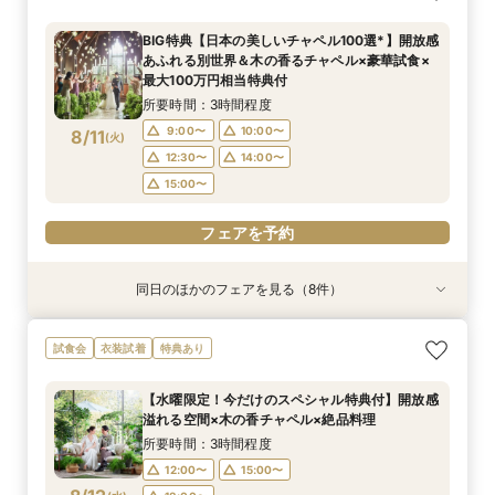
豪華試食♪最大100万円特典付☆
とお祝いする結婚式＆絶品試食相談会
新結婚式スタイル紹介
理試食×最新ドレス試着☆木と緑の奏でる一体感
×見積ショートタイムフェア*
＆お料理重視の方へお勧め☆専属のプランナーが
所要時間：2時間程度
ある結婚式をご提案！今だけの最大100万円OFF
個別でご案内！豪華試食×お見積り相談会
所要時間：2時間程度
所要時間：3時間程度
所要時間：3時間程度
所要時間：1時間30分程度
13:00〜
14:00〜
BIG特典【日本の美しいチャペル100選*】開放感
特典付き
所要時間：3時間程度
所要時間：3時間程度
17:00〜
12:00〜
12:00〜
12:00〜
18:00〜
14:00〜
13:00〜
15:00〜
あふれる別世界＆木の香るチャペル×豪華試食×
16:00〜
17:00〜
12:00〜
12:00〜
15:00〜
15:00〜
8/10
8/10
8/10
8/10
8/10
8/10
8/10
最大100万円相当特典付
(
(
(
(
(
(
(
月
月
月
月
月
月
月
)
)
)
)
)
)
)
14:00〜
18:00〜
16:00〜
15:00〜
17:00〜
18:00〜
18:00〜
18:00〜
所要時間：3時間程度
16:00〜
18:00〜
フェアを予約
フェアを予約
9:00〜
10:00〜
8/11
フェアを予約
(
火
)
フェアを予約
フェアを予約
フェアを予約
フェアを予約
12:30〜
14:00〜
15:00〜
フェアを予約
同日のほかのフェアを見る（8件）
試食会
試食会
試食会
試食会
試食会
試食会
試食会
衣装試着
衣装試着
特典あり
特典あり
特典あり
特典あり
特典あり
特典あり
特典あり
特典あり
【スペシャルナイトフェア*】光×木のチャペル×
【1件目限定】100万円特典付×話題の新結婚式ス
【2件目以降の方へ】気になるところだけ！90分
【和と洋も両方叶う】木のチャペル×四季彩る美
【2件目からの会場見学】安心見積相談×新結婚
気軽に90分見学♪チャペル×試食×見積ショート
【少人数限定】身近な人とお祝いする結婚式＆贅
写真は残したい！【フォト婚】衣裳×見積相談
試食会
衣装試着
特典あり
豪華試食♪最大100万円特典付☆
タイル相談会
クイックフェア
食空間☆
式スタイル紹介
タイムフェア*
沢試食相談会
フェア*
所要時間：2時間程度
所要時間：3時間30分程度
所要時間：1時間30分程度
所要時間：3時間程度
所要時間：3時間程度
所要時間：1時間30分程度
所要時間：3時間程度
所要時間：2時間程度
【水曜限定！今だけのスペシャル特典付】開放感
17:00〜
9:00〜
9:00〜
9:00〜
9:00〜
9:00〜
9:00〜
9:15〜
18:00〜
10:00〜
10:00〜
10:00〜
10:00〜
10:00〜
10:00〜
10:00〜
溢れる空間×木の香チャペル×絶品料理
8/11
8/11
8/11
8/11
8/11
8/11
8/11
8/11
(
(
(
(
(
(
(
(
火
火
火
火
火
火
火
火
)
)
)
)
)
)
)
)
14:00〜
15:00〜
12:30〜
12:30〜
12:30〜
12:30〜
12:30〜
14:00〜
14:00〜
14:00〜
14:00〜
14:00〜
16:00〜
15:00〜
所要時間：3時間程度
15:00〜
15:00〜
15:00〜
15:00〜
18:30〜
15:00〜
17:00〜
12:00〜
15:00〜
フェアを予約