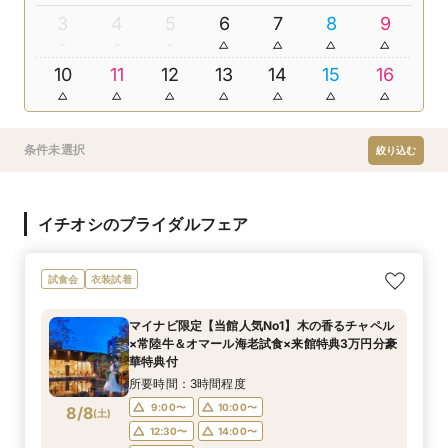
3
4
5
6
7
8
9
10
11
12
13
14
15
16
条件未選択
絞り込む
イチオシのブライダルフェア
試食会
衣装試着
マイナビ限定【当館人気No1】木の香るチャペル
×常陸牛＆オマール海老試食×来館特典3万円分豪
華特典付
所要時間：3時間程度
9:00〜
10:00〜
8/8
(
土
)
12:30〜
14:00〜