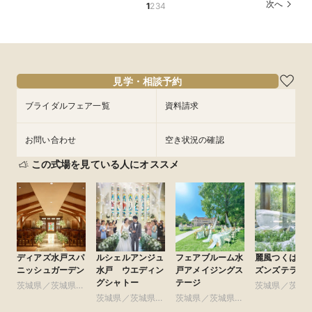
所要時間：2時間程度
次へ
1
2
3
4
個別でご案内！豪華試食×お見積り相談会
所要時間：2時間程度
所要時間：3時間程度
所要時間：3時間程度
所要時間：3時間程度
所要時間：1時間30分程度
13:00〜
14:00〜
所要時間：3時間程度
17:00〜
12:00〜
12:00〜
12:00〜
12:00〜
18:00〜
14:00〜
13:00〜
15:00〜
15:00〜
16:00〜
17:00〜
12:00〜
15:00〜
8/27
8/27
8/27
8/27
8/27
8/27
8/27
(
(
(
(
(
(
(
木
木
木
木
木
木
木
)
)
)
)
)
)
)
14:00〜
18:00〜
18:00〜
16:00〜
15:00〜
17:00〜
18:00〜
18:00〜
16:00〜
18:00〜
フェアを予約
フェアを予約
フェアを予約
見学・相談予約
フェアを予約
フェアを予約
フェアを予約
フェアを予約
ブライダルフェア一覧
資料請求
お問い合わせ
空き状況の確認
この式場を見ている人にオススメ
ディアズ水戸スパ
ルシェルアンジュ
フェアブルーム水
麗風つくば シ
ニッシュガーデン
水戸 ウエディン
戸アメイジングス
ズンズテラス
グシャトー
テージ
茨城県／茨城県全
茨城県／茨城
域
茨城県／茨城県全
茨城県／茨城県全
域
域
域