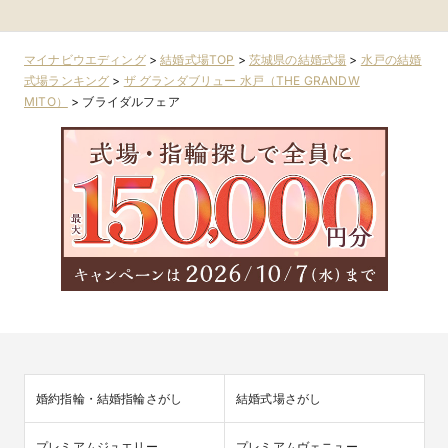
マイナビウエディング
>
結婚式場TOP
>
茨城県の結婚式場
>
水戸の結婚
式場ランキング
>
ザ グランダブリュー 水戸（THE GRANDW
MITO）
>
ブライダルフェア
婚約指輪・結婚指輪さがし
結婚式場さがし
プレミアムジュエリー
プレミアムヴェニュー