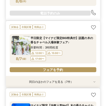
8/6
(
木
)
電話予約のみ
試食会
衣装試着
特典あり
平日限定【マイナビ限定BIG特典付】話題の木の
香るチャペル入場体験フェア♪
所要時間：3時間程度
12:00〜
15:00〜
8/7
(
金
)
17:00〜
フェアを予約
同日のほかのフェアを見る（7件）
試食会
試食会
試食会
衣装試着
試食会
試食会
試食会
衣装試着
衣装試着
衣装試着
衣装試着
特典あり
衣装試着
特典あり
特典あり
特典あり
特典あり
特典あり
特典あり
【スペシャルナイトフェア*】光×木のチャペル×
【少人数婚・フォトウエディング限定】身近な人
【2件目からの会場見学がお得】安心見積相談×
【フォト婚】衣裳×見積相談フェア
マイナビ限定【至極の料理を試食】新スタイル料
【90分フェア】気軽に90分見学♪チャペル×試食
【マイナビ限定！BIG特典付】初めてご見学の方
試食会
衣装試着
特典あり
豪華試食♪最大100万円特典付☆
とお祝いする結婚式＆絶品試食相談会
新結婚式スタイル紹介
理試食×最新ドレス試着☆木と緑の奏でる一体感
×見積ショートタイムフェア*
＆お料理重視の方へお勧め☆専属のプランナーが
所要時間：2時間程度
ある結婚式をご提案！今だけの最大100万円OFF
個別でご案内！豪華試食×お見積り相談会
所要時間：2時間程度
所要時間：3時間程度
所要時間：3時間程度
所要時間：1時間30分程度
13:00〜
14:00〜
マイナビ限定【当館人気No1】木の香るチャペル