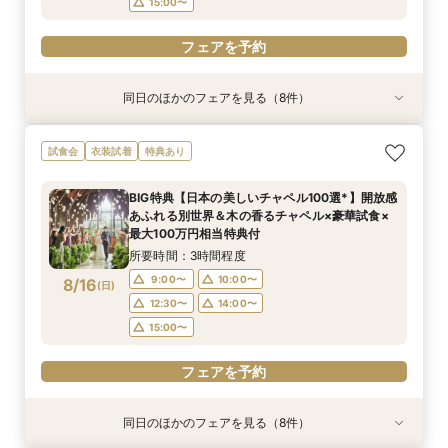
15:00〜
フェアを予約
同日のほかのフェアを見る（8件）
試食会
試食会
試食会
試食会
試食会
試食会
試食会
衣装試着
衣装試着
特典あり
特典あり
特典あり
特典あり
特典あり
特典あり
特典あり
特典あり
【スペシャルナイトフェア*】光×木のチャペル×
【1件目限定】100万円特典付×話題の新結婚式ス
【2件目以降の方へ】気になるところだけ！90分
【和と洋も両方叶う】木のチャペル×四季彩る美
【2件目からの会場見学】安心見積相談×新結婚
気軽に90分見学♪チャペル×試食×見積ショート
【少人数限定】身近な人とお祝いする結婚式＆贅
写真は残したい！【フォト婚】衣裳×見積相談
試食会
衣装試着
特典あり
豪華試食♪最大100万円特典付☆
タイル相談会
クイックフェア
食空間☆
式スタイル紹介
タイムフェア*
沢試食相談会
フェア*
所要時間：2時間程度
所要時間：3時間30分程度
所要時間：1時間30分程度
所要時間：3時間程度
所要時間：3時間程度
所要時間：1時間30分程度
所要時間：3時間程度
所要時間：2時間程度
BIG特典【日本の美しいチャペル100選*】開放感
17:00〜
9:00〜
9:00〜
9:00〜
9:00〜
9:00〜
9:00〜
9:15〜
18:00〜
10:00〜
10:00〜
10:00〜
10:00〜
10:00〜
10:00〜
10:00〜
あふれる別世界＆木の香るチャペル×豪華試食×
8/15
8/15
8/15
8/15
8/15
8/15
8/15
8/15
最大100万円相当特典付
(
(
(
(
(
(
(
(
土
土
土
土
土
土
土
土
)
)
)
)
)
)
)
)
14:00〜
15:00〜
12:30〜
12:30〜
12:30〜
12:30〜
12:30〜
14:00〜
14:00〜
14:00〜
14:00〜
14:00〜
16:00〜
15:00〜
所要時間：3時間程度
15:00〜
15:00〜
15:00〜
15:00〜
18:30〜
15:00〜
17:00〜
フェアを予約
9:00〜
10:00〜
8/16
(
日
)
フェアを予約
フェアを予約
フェアを予約
フェアを予約
フェアを予約
フェアを予約
フェアを予約
12:30〜
14:00〜
15:00〜
フェアを予約
同日のほかのフェアを見る（8件）
試食会
試食会
試食会
試食会
試食会
試食会
試食会
衣装試着
衣装試着
特典あり
特典あり
特典あり
特典あり
特典あり
特典あり
特典あり
特典あり