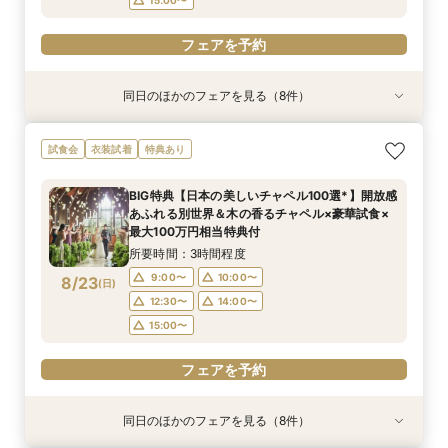
フェアを予約
同日のほかのフェアを見る（8件）
試食会
試食会
試食会
試食会
試食会
試食会
試食会
衣装試着
衣装試着
特典あり
特典あり
特典あり
特典あり
特典あり
特典あり
特典あり
特典あり
【スペシャルナイトフェア*】光×木のチャペル×
【1件目限定】100万円特典付×話題の新結婚式ス
【2件目以降の方へ】気になるところだけ！90分
【和と洋も両方叶う】木のチャペル×四季彩る美
【2件目からの会場見学】安心見積相談×新結婚
気軽に90分見学♪チャペル×試食×見積ショート
【少人数限定】身近な人とお祝いする結婚式＆贅
写真は残したい！【フォト婚】衣裳×見積相談
試食会
衣装試着
特典あり
豪華試食♪最大100万円特典付☆
タイル相談会
クイックフェア
食空間☆
式スタイル紹介
タイムフェア*
沢試食相談会
フェア*
所要時間：2時間程度
所要時間：3時間30分程度
所要時間：1時間30分程度
所要時間：3時間程度
所要時間：3時間程度
所要時間：1時間30分程度
所要時間：3時間程度
所要時間：2時間程度
BIG特典【日本の美しいチャペル100選*】開放感
17:00〜
9:00〜
9:00〜
9:00〜
9:00〜
9:00〜
9:00〜
9:15〜
18:00〜
10:00〜
10:00〜
10:00〜
10:00〜
10:00〜
10:00〜
10:00〜
あふれる別世界＆木の香るチャペル×豪華試食×
8/22
8/22
8/22
8/22
8/22
8/22
8/22
8/22
最大100万円相当特典付
(
(
(
(
(
(
(
(
土
土
土
土
土
土
土
土
)
)
)
)
)
)
)
)
14:00〜
15:00〜
12:30〜
12:30〜
12:30〜
12:30〜
12:30〜
14:00〜
14:00〜
14:00〜
14:00〜
14:00〜
16:00〜
15:00〜
所要時間：3時間程度
15:00〜
15:00〜
15:00〜
15:00〜
18:30〜
15:00〜
17:00〜
フェアを予約
9:00〜
10:00〜
8/23
(
日
)
フェアを予約
フェアを予約
フェアを予約
フェアを予約
フェアを予約
フェアを予約
フェアを予約
12:30〜
14:00〜
15:00〜
フェアを予約
同日のほかのフェアを見る（8件）
試食会
試食会
試食会
試食会
試食会
試食会
試食会
衣装試着
衣装試着
特典あり
特典あり
特典あり
特典あり
特典あり
特典あり
特典あり
特典あり