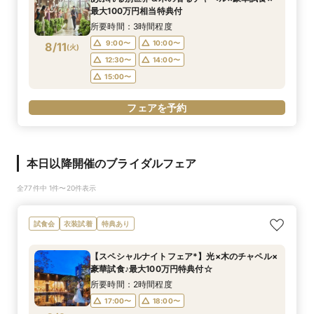
最大100万円相当特典付
所要時間：3時間程度
9:00〜
10:00〜
8/11
(
火
)
12:30〜
14:00〜
15:00〜
フェアを予約
本日以降開催のブライダルフェア
全77件中 1件〜20件表示
試食会
衣装試着
特典あり
【スペシャルナイトフェア*】光×木のチャペル×
豪華試食♪最大100万円特典付☆
所要時間：2時間程度
17:00〜
18:00〜