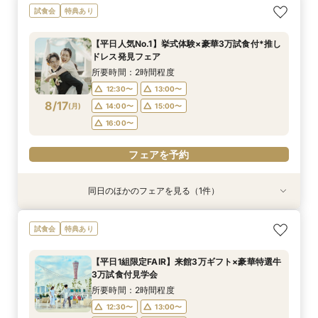
【料理重視の方へ】6名〜家族で貸切♪神戸の海×
年内ウェディングがお得に間に合う！安心準備＆
【愛する家族と叶える感動の1日】挙式参列OK*
SNSで670万回再生!「心を動かす結婚式」相談
試食会
特典あり
シェフ特製試食×じっくり安心相談会
試食付きフェア
ペット連れ婚相談会
フェア
所要時間：2時間30分程度
所要時間：2時間程度
所要時間：2時間程度
所要時間：2時間10分程度
【平日人気No.1】挙式体験×豪華3万試食付*推し
9:00〜
9:00〜
9:00〜
9:00〜
10:00〜
10:00〜
10:00〜
10:00〜
ドレス発見フェア
8/16
8/16
8/16
8/16
(
(
(
(
日
日
日
日
)
)
)
)
14:00〜
14:00〜
14:00〜
14:00〜
15:00〜
15:00〜
15:00〜
15:00〜
所要時間：2時間程度
16:00〜
17:00〜
17:00〜
17:00〜
12:30〜
13:00〜
8/17
(
月
)
14:00〜
15:00〜
フェアを予約
フェアを予約
フェアを予約
フェアを予約
16:00〜
フェアを予約
同日のほかのフェアを見る（1件）
試食会
特典あり
【6名様～少人数貸切OK】20名89万円～♪ご家
試食会
特典あり
族＆ご友人様と過ごすアットホームウェディング
相談会★贅沢試食や会場コーディネート案内でイ
【平日1組限定FAIR】来館3万ギフト×豪華特選牛
メージを膨らませる全館見学ツアー☆
所要時間：2時間程度
3万試食付見学会
12:30〜
13:00〜
8/17
(
月
)
所要時間：2時間程度
14:00〜
15:00〜
12:30〜
13:00〜
16:00〜