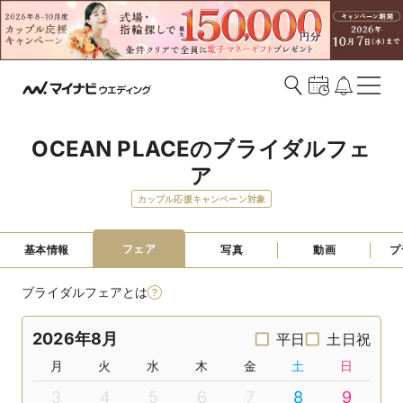
OCEAN PLACEのブライダルフェ
ア
カップル応援キャンペーン対象
フェア
基本情報
写真
動画
プ
ブライダルフェアとは
2026年8月
平日
土日祝
月
火
水
木
金
土
日
3
4
5
6
7
8
9