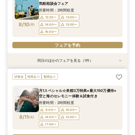
所要時間：2時間程度
所要時間：2時間程度
9:00〜
9:00〜
9:00〜
10:00〜
10:00〜
10:00〜
気軽相談会フェア
9:00〜
9:00〜
10:00〜
10:00〜
8/9
8/9
8/9
8/9
8/9
(
(
(
(
(
日
日
日
日
日
)
)
)
)
)
14:00〜
14:00〜
14:00〜
15:00〜
15:00〜
15:00〜
所要時間：2時間程度
14:00〜
14:00〜
15:00〜
17:00〜
16:00〜
17:00〜
17:00〜
12:30〜
13:00〜
16:00〜
18:00〜
8/10
(
月
)
14:00〜
15:00〜
フェアを予約
フェアを予約
フェアを予約
16:00〜
フェアを予約
フェアを予約
フェアを予約
同日のほかのフェアを見る（1件）
試食会
特典あり
【6名様～少人数貸切OK】20名89万円～♪ご家
試食会
特典あり
動画あり
族＆ご友人様と過ごすアットホームウェディング
相談会★贅沢試食や会場コーディネート案内でイ
月1スペシャル☆来館3万特典×最大150万優待×
メージを膨らませる全館見学ツアー☆
所要時間：2時間程度
空と海のセレモニー体験＆試食付き
12:30〜
13:00〜
8/10
(
月
)
所要時間：2時間程度
14:00〜
15:00〜
9:00〜
10:00〜
16:00〜
8/11
(
火
)
14:00〜
15:00〜
17:00〜
フェアを予約