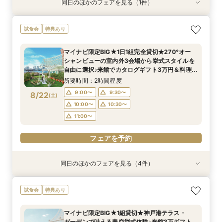
同日のほかのフェアを見る（1件）
試食会
特典あり
【6名様～少人数貸切OK】20名89万円～♪ご家
試食会
特典あり
族＆ご友人様と過ごすアットホームウェディング
相談会★贅沢試食や会場コーディネート案内でイ
マイナビ限定BIG★1日1組完全貸切★270°オー
メージを膨らませる全館見学ツアー☆
所要時間：2時間程度
シャンビューの室内外3会場から挙式スタイルを
12:30〜
13:00〜
8/21
自由に選択♪来館でカタログギフト3万円＆料理試
(
金
)
食【持込料ゼロ】≪挙式料無料＋ドレス最大20
14:00〜
15:00〜
所要時間：2時間程度
万円優待≫
16:00〜
9:00〜
9:30〜
8/22
(
土
)
10:00〜
10:30〜
フェアを予約
11:00〜
フェアを予約
同日のほかのフェアを見る（4件）
試食会
試食会
試食会
試食会
特典あり
特典あり
特典あり
特典あり
【料理重視の方へ】6名〜家族で貸切♪神戸の海×
年内ウェディングがお得に間に合う！安心準備＆
【愛する家族と叶える感動の1日】挙式参列OK*
SNSで670万回再生!「心を動かす結婚式」相談
試食会
特典あり
シェフ特製試食×じっくり安心相談会
試食付きフェア
ペット連れ婚相談会
フェア
所要時間：2時間30分程度
所要時間：2時間程度
所要時間：2時間程度
所要時間：2時間10分程度
マイナビ限定BIG★1組貸切★神戸港テラス・
9:00〜
9:00〜
9:00〜
9:00〜
10:00〜
10:00〜
10:00〜
10:00〜
ガーデンで叶える青空挙式体験♪来館3万ギフト