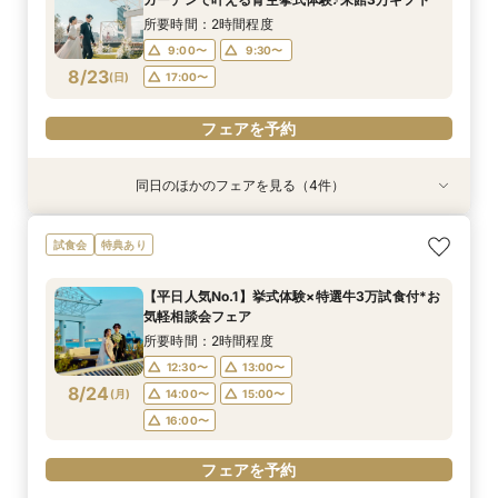
8/22
8/22
8/22
8/22
(
(
(
(
土
土
土
土
)
)
)
)
14:00〜
14:00〜
14:00〜
14:00〜
15:00〜
15:00〜
15:00〜
15:00〜
所要時間：2時間程度
16:00〜
17:00〜
17:00〜
17:00〜
9:00〜
9:30〜
8/23
(
日
)
17:00〜
フェアを予約
フェアを予約
フェアを予約
フェアを予約
フェアを予約
同日のほかのフェアを見る（4件）
試食会
試食会
試食会
試食会
特典あり
特典あり
特典あり
特典あり
【ナイトウェディング歓迎】神戸の海×1000万ド
マイナビ限定＼結婚式どうしたいかわからない方
【2件目以降限定】持込無料×自由スタイル★最
【人気グルメサイト★4.72】評判のレストラン
試食会
特典あり
ルの夜景で叶える特別な夜のウェディングパー
へ／GOOD WEDDING AWARD2025ベスト50受
大1万ギフト券付
料理試食付き相談会
ティ
賞プランナーと1日1組貸切でゼロから考える相談
所要時間：2時間程度
所要時間：2時間程度
【平日人気No.1】挙式体験×特選牛3万試食付*お
会★試食付・来館カタログギフト最大3万円
所要時間：2時間程度
所要時間：2時間程度
9:00〜
9:00〜
10:00〜
9:30〜
気軽相談会フェア
9:00〜
9:00〜
9:30〜
9:30〜
8/23
8/23
8/23
8/23
(
(
(
(
日
日
日
日
)
)
)
)
17:00〜
17:00〜
所要時間：2時間程度
17:00〜
17:00〜
12:30〜
13:00〜
フェアを予約
フェアを予約
8/24
(
月
)
14:00〜
15:00〜
フェアを予約
フェアを予約
16:00〜
フェアを予約