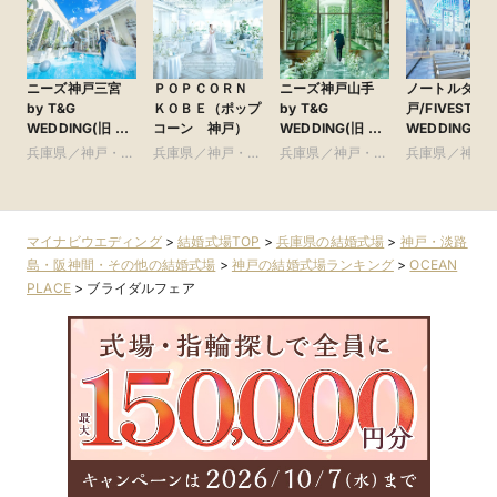
ニーズ神戸三宮
ＰＯＰＣＯＲＮ
ニーズ神戸山手
ノートルダム
by T&G
ＫＯＢＥ（ポップ
by T&G
戸/FIVESTAR
WEDDING(旧 ベ
コーン 神戸）
WEDDING(旧 山
WEDDING
イサイド迎賓館
手迎賓館 神戸)
兵庫県／神戸・淡
兵庫県／神戸・淡
兵庫県／神戸・淡
兵庫県／神戸
神戸)
路島・阪神間・そ
路島・阪神間・そ
路島・阪神間・そ
路島・阪神間
の他
の他
の他
の他
マイナビウエディング
>
結婚式場TOP
>
兵庫県の結婚式場
>
神戸・淡路
島・阪神間・その他の結婚式場
>
神戸の結婚式場ランキング
>
OCEAN
PLACE
>
ブライダルフェア