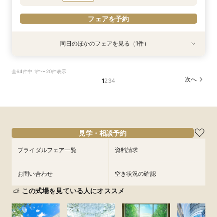
フェアを予約
フェアを予約
同日のほかのフェアを見る（1件）
試食会
特典あり
【6名様～少人数貸切OK】20名89万円～♪ご家
全64件中 1件〜20件表示
族＆ご友人様と過ごすアットホームウェディング
次へ
1
2
3
4
相談会★贅沢試食や会場コーディネート案内でイ
メージを膨らませる全館見学ツアー☆
所要時間：2時間程度
12:30〜
13:00〜
9/3
(
木
)
14:00〜
15:00〜
16:00〜
見学・相談予約
ブライダルフェア一覧
資料請求
フェアを予約
お問い合わせ
空き状況の確認
この式場を見ている人にオススメ