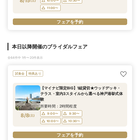
8/15
(
土
)
10:00〜
10:30〜
11:00〜
フェアを予約
本日以降開催のブライダルフェア
全64件中 1件〜20件表示
試食会
特典あり
【マイナビ限定BIG】1組貸切★ウッドデッキ・
テラス・室内3スタイルから選べる神戸港挙式体
験
所要時間：2時間程度
9:00〜
9:30〜
8/8
(
土
)
10:00〜
10:30〜
フェアを予約