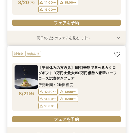
8/20
(
木
)
14:00〜
15:00〜
16:00〜
フェアを予約
フェアを予約
同日のほかのフェアを見る（1件）
試食会
特典あり
【6名様～少人数貸切OK】20名89万円～♪ご家
試食会
特典あり
族＆ご友人様と過ごすアットホームウェディング
相談会★贅沢試食や会場コーディネート案内でイ
【平日休みの方必見】1軒目来館で選べるカタロ
メージを膨らませる全館見学ツアー☆
所要時間：2時間程度
グギフト３万円★最大150万円優待＆豪華ハーフ
12:30〜
13:00〜
8/20
コース試食付きフェア
(
木
)
14:00〜
15:00〜
所要時間：2時間程度
16:00〜
12:30〜
13:00〜
8/21
(
金
)
14:00〜
15:00〜
フェアを予約
16:00〜
フェアを予約