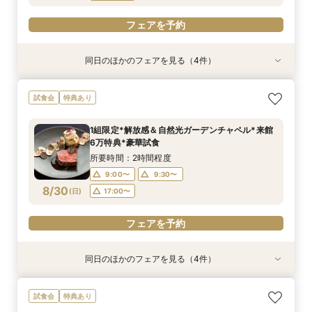
フェアを予約
同日のほかのフェアを見る（4件）
試食会
試食会
試食会
試食会
特典あり
特典あり
特典あり
特典あり
【ナイトウェディング歓迎】神戸の海×1000万ド
マイナビ限定＼結婚式どうしたいかわからない方
【2件目以降限定】持込無料×自由スタイル★最
【人気グルメサイト★4.72】評判のレストラン
試食会
特典あり
ルの夜景で叶える特別な夜のウェディングパー
へ／GOOD WEDDING AWARD2025ベスト50受
大1万ギフト券付
料理試食付き相談会
ティ
賞プランナーと1日1組貸切でゼロから考える相談
所要時間：2時間程度
所要時間：2時間程度
1組限定*解放感＆自然光ガーデンチャペル*来館
会★試食付・来館カタログギフト最大3万円
所要時間：2時間程度
所要時間：2時間程度
9:00〜
9:00〜
9:30〜
9:30〜
6万特典*豪華試食
9:00〜
9:00〜
9:30〜
9:30〜
8/29
8/29
8/29
8/29
(
(
(
(
土
土
土
土
)
)
)
)
10:00〜
10:00〜
10:30〜
10:30〜
所要時間：2時間程度
10:00〜
10:00〜
10:30〜
10:30〜
11:00〜
11:00〜
9:00〜
9:30〜
11:00〜
11:00〜
8/30
(
日
)
17:00〜
フェアを予約
フェアを予約
フェアを予約
フェアを予約
フェアを予約
同日のほかのフェアを見る（4件）
試食会
試食会
試食会
試食会
特典あり
特典あり
特典あり
特典あり
【料理重視の方へ】6名〜家族で貸切♪神戸の海×
【愛する家族と叶える感動の1日】挙式参列OK*
年内ウェディングがお得に間に合う！安心準備＆
SNSで670万回再生!「心を動かす結婚式」相談
試食会
特典あり
シェフ特製試食×じっくり安心相談会
ペット連れ婚相談会
試食付きフェア
フェア