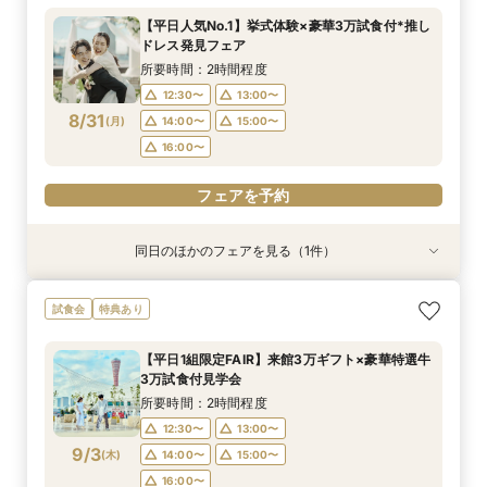
所要時間：2時間30分程度
所要時間：2時間程度
所要時間：2時間程度
所要時間：2時間10分程度
【平日人気No.1】挙式体験×豪華3万試食付*推し
9:00〜
9:00〜
9:00〜
9:00〜
9:30〜
9:30〜
9:30〜
9:30〜
ドレス発見フェア
8/30
8/30
8/30
8/30
(
(
(
(
日
日
日
日
)
)
)
)
17:00〜
17:00〜
17:00〜
17:00〜
所要時間：2時間程度
12:30〜
13:00〜
フェアを予約
フェアを予約
フェアを予約
フェアを予約
8/31
(
月
)
14:00〜
15:00〜
16:00〜
フェアを予約
同日のほかのフェアを見る（1件）
試食会
特典あり
【6名様～少人数貸切OK】20名89万円～♪ご家
試食会
特典あり
族＆ご友人様と過ごすアットホームウェディング
相談会★贅沢試食や会場コーディネート案内でイ
【平日1組限定FAIR】来館3万ギフト×豪華特選牛
メージを膨らませる全館見学ツアー☆
所要時間：2時間程度
3万試食付見学会
12:30〜
13:00〜
8/31
(
月
)
所要時間：2時間程度
14:00〜
15:00〜
12:30〜
13:00〜
16:00〜
9/3
(
木
)
14:00〜
15:00〜
16:00〜