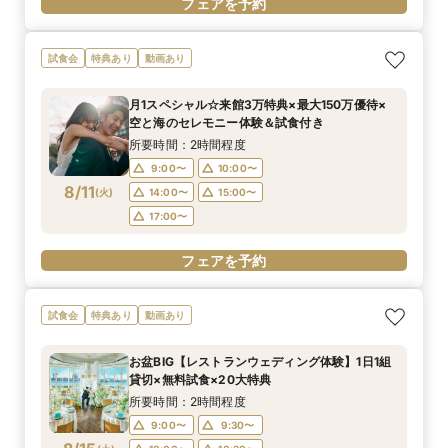
フェアを予約
試食会
特典あり
動画あり
月1スペシャル☆来館3万特典×最大150万優待×
空と海のセレモニー体験＆試食付き
所要時間：2時間程度
9:00〜
10:00〜
8/11
(
火
)
14:00〜
15:00〜
17:00〜
フェアを予約
試食会
特典あり
動画あり
お盆BIG【レストランウェディング体験】1日1組
貸切×無料試食×20大特典
所要時間：2時間程度
9:00〜
9:30〜