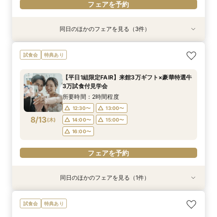
フェアを予約
同日のほかのフェアを見る（3件）
試食会
試食会
試食会
特典あり
特典あり
特典あり
【料理重視の方へ】6名〜家族で貸切♪神戸の海×
【愛する家族と叶える感動の1日】挙式参列OK*
【人気グルメサイト★4.72】評判のレストラン
試食会
特典あり
シェフ特製試食×じっくり安心相談会
ペット連れ婚相談会
料理試食付き相談会
所要時間：2時間30分程度
所要時間：2時間程度
所要時間：2時間程度
【平日1組限定FAIR】来館3万ギフト×豪華特選牛
9:00〜
9:00〜
9:00〜
10:00〜
10:00〜
10:00〜
3万試食付見学会
8/11
8/11
8/11
(
(
(
火
火
火
)
)
)
14:00〜
14:00〜
14:00〜
15:00〜
15:00〜
15:00〜
所要時間：2時間程度
16:00〜
17:00〜
17:00〜
12:30〜
13:00〜
8/13
(
木
)
14:00〜
15:00〜
フェアを予約
フェアを予約
フェアを予約
16:00〜
フェアを予約
同日のほかのフェアを見る（1件）
試食会
特典あり
【6名様～少人数貸切OK】20名89万円～♪ご家
試食会
特典あり
族＆ご友人様と過ごすアットホームウェディング