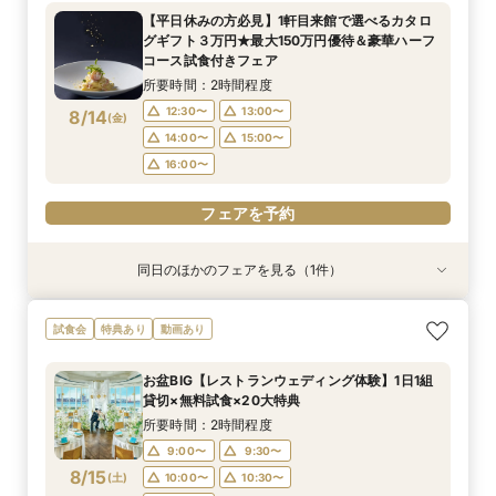
相談会★贅沢試食や会場コーディネート案内でイ
【平日休みの方必見】1軒目来館で選べるカタロ
メージを膨らませる全館見学ツアー☆
所要時間：2時間程度
グギフト３万円★最大150万円優待＆豪華ハーフ
12:30〜
13:00〜
8/13
コース試食付きフェア
(
木
)
14:00〜
15:00〜
所要時間：2時間程度
16:00〜
12:30〜
13:00〜
8/14
(
金
)
14:00〜
15:00〜
フェアを予約
16:00〜
フェアを予約
同日のほかのフェアを見る（1件）
試食会
特典あり
【6名様～少人数貸切OK】20名89万円～♪ご家
試食会
特典あり
動画あり
族＆ご友人様と過ごすアットホームウェディング
相談会★贅沢試食や会場コーディネート案内でイ
お盆BIG【レストランウェディング体験】1日1組
メージを膨らませる全館見学ツアー☆
所要時間：2時間程度
貸切×無料試食×20大特典
12:30〜
13:00〜
8/14
(
金
)
所要時間：2時間程度
14:00〜
15:00〜
9:00〜
9:30〜
16:00〜
8/15
(
土
)
10:00〜
10:30〜