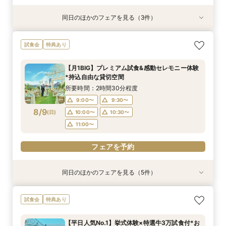
同日のほかのフェアを見る（3件）
試食会
試食会
試食会
特典あり
特典あり
特典あり
【料理重視の方へ】6名〜家族で貸切♪神戸の海×
【愛する家族と叶える感動の1日】挙式参列OK*
【人気グルメサイト★4.72】評判のレストラン
試食会
特典あり
シェフ特製試食×じっくり安心相談会
ペット連れ婚相談会
料理試食付き相談会
所要時間：2時間30分程度
所要時間：2時間程度
所要時間：2時間程度
【月1BIG】プレミアム試食&感動セレモニー体験
9:00〜
9:00〜
9:00〜
9:30〜
9:30〜
9:30〜
*持込自由な貸切空間
8/8
8/8
8/8
(
(
(
土
土
土
)
)
)
10:00〜
10:00〜
10:00〜
10:30〜
10:30〜
10:30〜
所要時間：2時間30分程度
11:00〜
9:00〜
9:30〜
フェアを予約
フェアを予約
8/9
(
日
)
10:00〜
10:30〜
フェアを予約
11:00〜
フェアを予約
同日のほかのフェアを見る（5件）
試食会
試食会
試食会
試食会
試食会
特典あり
特典あり
特典あり
特典あり
特典あり
マイナビ限定＼結婚式どうしたいかわからない方
SNSで670万回再生!「心を動かす結婚式」相談
年内ウェディングがお得に間に合う！安心準備＆
【ナイトウェディング歓迎】神戸の海×1000万ド
【2件目以降限定】持込無料×自由スタイル★最
試食会
特典あり
へ／GOOD WEDDING AWARD2025ベスト50受
フェア
試食付きフェア
ルの夜景で叶える特別な夜のウェディングパー
大1万ギフト券付
賞プランナーと1日1組貸切でゼロから考える相談
ティ
所要時間：2時間10分程度
所要時間：2時間程度
所要時間：2時間程度
【平日人気No.1】挙式体験×特選牛3万試食付*お
会★試食付・来館カタログギフト最大3万円