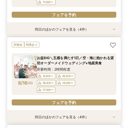
11:00〜
フェアを予約
フェアを予約
同日のほかのフェアを見る（4件）
試食会
試食会
試食会
試食会
特典あり
特典あり
特典あり
特典あり
【ナイトウェディング歓迎】神戸の海×1000万ド
マイナビ限定＼結婚式どうしたいかわからない方
【2件目以降限定】持込無料×自由スタイル★最
【人気グルメサイト★4.72】評判のレストラン
試食会
特典あり
ルの夜景で叶える特別な夜のウェディングパー
へ／GOOD WEDDING AWARD2025ベスト50受
大1万ギフト券付
料理試食付き相談会
ティ
賞プランナーと1日1組貸切でゼロから考える相談
所要時間：2時間程度
所要時間：2時間程度
お盆BIG＼五感を満たす1日／空・海に抱かれる貸
会★試食付・来館カタログギフト最大3万円
所要時間：2時間程度
所要時間：2時間程度
9:00〜
9:00〜
9:30〜
9:30〜
切オーダーメイドウェディング×地産美食
9:00〜
9:00〜
9:30〜
9:30〜
8/15
8/15
8/15
8/15
(
(
(
(
土
土
土
土
)
)
)
)
10:00〜
10:00〜
10:30〜
10:30〜
所要時間：2時間程度
10:00〜
10:00〜
10:30〜
10:30〜
11:00〜
11:00〜
9:00〜
10:00〜
11:00〜
11:00〜
8/16
(
日
)
14:00〜
15:00〜
フェアを予約
フェアを予約
17:00〜
フェアを予約
フェアを予約
フェアを予約
同日のほかのフェアを見る（4件）
試食会
試食会
試食会
試食会
特典あり
特典あり
特典あり
特典あり