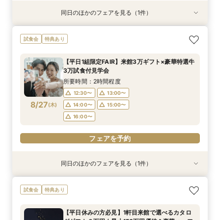
同日のほかのフェアを見る（1件）
試食会
特典あり
【6名様～少人数貸切OK】20名89万円～♪ご家
試食会
特典あり
族＆ご友人様と過ごすアットホームウェディング
相談会★贅沢試食や会場コーディネート案内でイ
【平日1組限定FAIR】来館3万ギフト×豪華特選牛
メージを膨らませる全館見学ツアー☆
所要時間：2時間程度
3万試食付見学会
12:30〜
13:00〜
8/24
(
月
)
所要時間：2時間程度
14:00〜
15:00〜
12:30〜
13:00〜
16:00〜
8/27
(
木
)
14:00〜
15:00〜
16:00〜
フェアを予約
フェアを予約
同日のほかのフェアを見る（1件）
試食会
特典あり
【6名様～少人数貸切OK】20名89万円～♪ご家
試食会
特典あり
族＆ご友人様と過ごすアットホームウェディング
相談会★贅沢試食や会場コーディネート案内でイ
【平日休みの方必見】1軒目来館で選べるカタロ
メージを膨らませる全館見学ツアー☆
所要時間：2時間程度