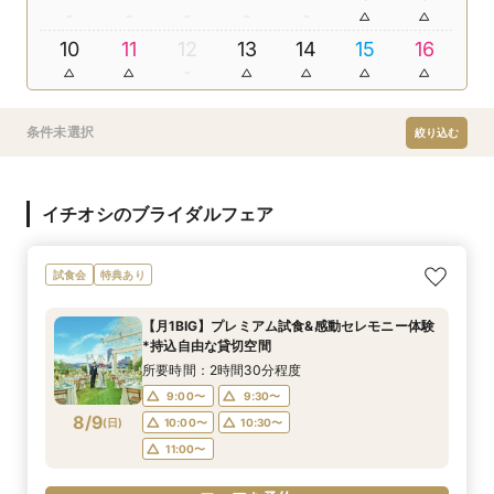
10
11
12
13
14
15
16
条件未選択
絞り込む
イチオシのブライダルフェア
試食会
特典あり
【月1BIG】プレミアム試食&感動セレモニー体験
*持込自由な貸切空間
所要時間：2時間30分程度
9:00〜
9:30〜
8/9
(
日
)
10:00〜
10:30〜
11:00〜