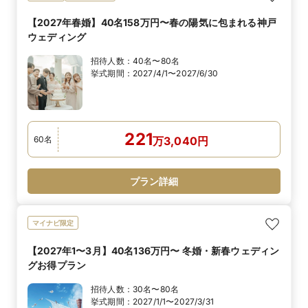
【2027年春婚】40名158万円〜春の陽気に包まれる神戸
ウェディング
招待人数：
40名〜80名
挙式期間：
2027/4/1〜2027/6/30
221
60
名
万
3,040
円
プラン詳細
マイナビ限定
【2027年1〜3月】40名136万円〜 冬婚・新春ウェディン
グお得プラン
招待人数：
30名〜80名
挙式期間：
2027/1/1〜2027/3/31