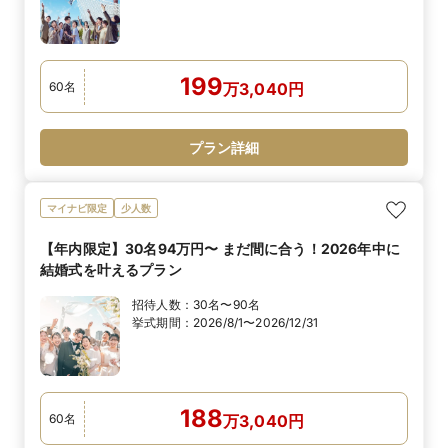
199
60
名
万
3,040
円
プラン詳細
マイナビ限定
少人数
【年内限定】30名94万円〜 まだ間に合う！2026年中に
結婚式を叶えるプラン
招待人数：
30名〜90名
挙式期間：
2026/8/1〜2026/12/31
188
60
名
万
3,040
円