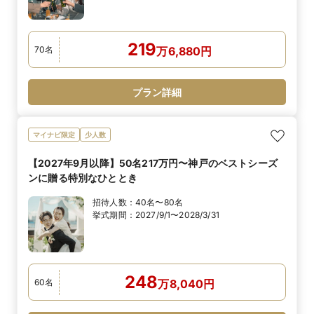
219
70
名
万
6,880
円
プラン詳細
マイナビ限定
少人数
【2027年9月以降】50名217万円〜神戸のベストシーズ
ンに贈る特別なひととき
招待人数：
40名〜80名
挙式期間：
2027/9/1〜2028/3/31
248
60
名
万
8,040
円