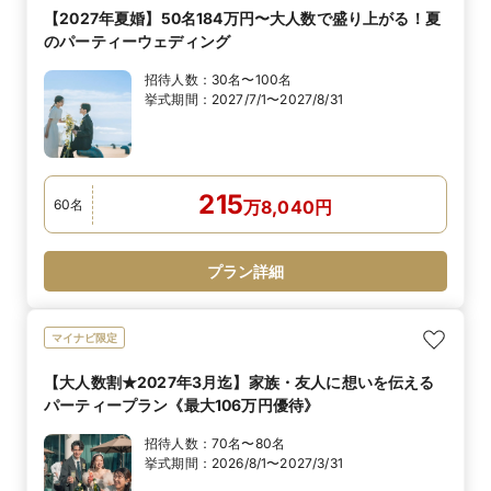
【2027年夏婚】50名184万円〜大人数で盛り上がる！夏
のパーティーウェディング
招待人数：
30名〜100名
挙式期間：
2027/7/1〜2027/8/31
215
60
名
万
8,040
円
プラン詳細
マイナビ限定
【大人数割★2027年3月迄】家族・友人に想いを伝える
パーティープラン《最大106万円優待》
招待人数：
70名〜80名
挙式期間：
2026/8/1〜2027/3/31