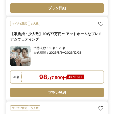
プラン詳細
マイナビ限定
少人数
【家族婚・少人数】10名77万円〜 アットホームなプレミ
アムウェディング
招待人数：
10名〜29名
挙式期間：
2026/8/1〜2026/12/31
98
20
名
万
7,900
円
49万円OFF
プラン詳細
マイナビ限定
少人数