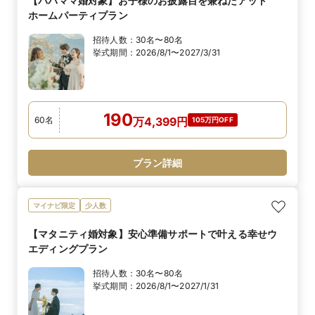
【パパママ婚対象】お子様のお披露目を兼ねたアット
ホームパーティプラン
招待人数：
30名〜80名
挙式期間：
2026/8/1〜2027/3/31
190
60
名
万
4,399
円
105万円OFF
プラン詳細
マイナビ限定
少人数
【マタニティ婚対象】安心準備サポートで叶える幸せウ
エディングプラン
招待人数：
30名〜80名
挙式期間：
2026/8/1〜2027/1/31