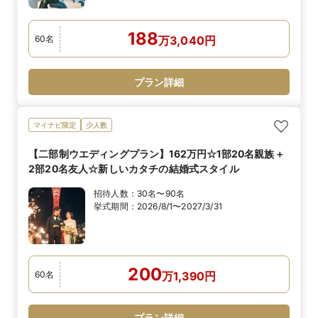
188
60
名
万
3,040
円
プラン詳細
マイナビ限定
少人数
【二部制ウエディングプラン】162万円☆1部20名親族＋
2部20名友人☆新しいカタチの結婚式スタイル
招待人数：
30名〜90名
挙式期間：
2026/8/1〜2027/3/31
200
60
名
万
1,390
円
プラン詳細