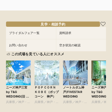
見学・相談予約
ブライダルフェア一覧
資料請求
お問い合わせ
空き状況の確認
この式場を見ている人にオススメ
ニーズ神戸三宮
ＰＯＰＣＯＲＮ
ノートルダム神
ニーズ神戸山
by T&G
ＫＯＢＥ（ポップ
戸/FIVESTAR
by T&G
WEDDING(旧 ベ
コーン 神戸）
WEDDING
WEDDING(旧
イサイド迎賓館
手迎賓館 神戸)
兵庫県／神戸・淡
兵庫県／神戸・淡
兵庫県／神戸・淡
兵庫県／神戸
神戸)
路島・阪神間・そ
路島・阪神間・そ
路島・阪神間・そ
路島・阪神間
の他
の他
の他
の他