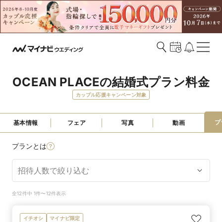
OCEAN PLACEの結婚式プラン料金
カップル応援キャンペーン対象
プ
基本情報
フェア
写真
動画
プランとは
全12件中 1件〜12件表示
イチオシ
マイナビ限定