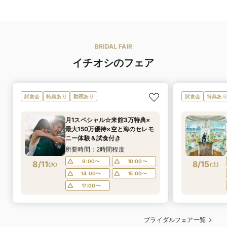
BRIDAL FAIR
イチオシのフェア
試食会
特典あり
動画あり
試食会
特典あ
月1スペシャル☆来館3万特典×
最大150万優待×空と海のセレモ
ニー体験＆試食付き
所要時間：2時間程度
9:00〜
10:00〜
8/11
8/15
(
火
)
(
土
)
14:00〜
15:00〜
17:00〜
ブライダルフェア一覧