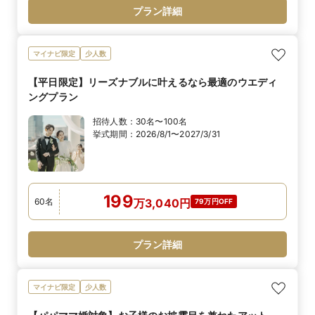
プラン詳細
マイナビ限定
少人数
【平日限定】リーズナブルに叶えるなら最適のウエディ
ングプラン
招待人数：
30名〜100名
挙式期間：
2026/8/1〜2027/3/31
199
60
名
万
3,040
円
79万円OFF
プラン詳細
マイナビ限定
少人数