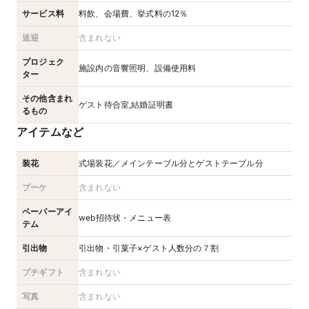
サービス料
料飲、会場費、挙式料の12％
送迎
含まれない
プロジェク
施設内の音響照明、設備使用料
ター
その他含まれ
ゲスト待合室,結婚証明書
るもの
アイテムなど
装花
式場装花／メインテーブル分とゲストテーブル分
ブーケ
含まれない
ペーパーアイ
web招待状・メニュー表
テム
引出物
引出物・引菓子×ゲスト人数分の７割
プチギフト
含まれない
写真
含まれない