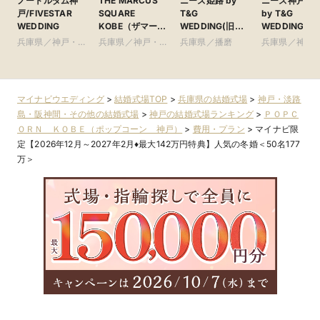
ノートルダム神
THE MARCUS
ニーズ姫路 by
ニーズ神戸山
戸/FIVESTAR
SQUARE
T&G
by T&G
WEDDING
KOBE（ザマーカ
WEDDING(旧
WEDDING(旧
ススクエアコウ
アーヴェリール迎
手迎賓館 神戸)
兵庫県／神戸・淡
兵庫県／神戸・淡
兵庫県／播磨
兵庫県／神戸
ベ） ●神戸マリ
賓館 姫路)
路島・阪神間・そ
路島・阪神間・そ
路島・阪神間
オットホテル内
の他
の他
の他
マイナビウエディング
>
結婚式場TOP
>
兵庫県の結婚式場
>
神戸・淡路
島・阪神間・その他の結婚式場
>
神戸の結婚式場ランキング
>
ＰＯＰＣ
ＯＲＮ ＫＯＢＥ（ポップコーン 神戸）
>
費用・プラン
>
マイナビ限
定【2026年12月～2027年2月♦最大142万円特典】人気の冬婚＜50名177
万＞