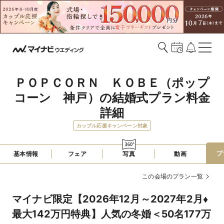
ＰＯＰＣＯＲＮ　ＫＯＢＥ（ポップ
コーン　神戸）の結婚式プラン料金
詳細
カップル応援キャンペーン対象
プ
基本情報
フェア
写真
動画
この会場のプラン一覧
マイナビ限定【2026年12月～2027年2月♦
最大142万円特典】人気の冬婚＜50名177万