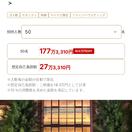
＞
少人数
マタニティ
和婚
マイナビ限定
ファミリーウエディング
招待人数
名
177
50名
万
3,310
円
100万円OFF
27
想定自己負担額
万
3,310
円
※人数毎の金額が自動で算出
※想定自己負担額：
ご祝儀を1名3万円
として計算
※10％の消費税を含めた金額を表記しています。