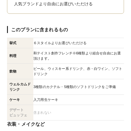
人気ブランドより自由にお選びいただける
このプランに含まれるもの
挙式
６スタイルよりお選びいただける
和テイスト創作フレンチ※6種類より組合せ自由にお選
料理
頂けます。
ビール、ウィスキー系ドリンク、赤・白ワイン、ソフト
飲物
ドリンク
ウェルカムド
3種類のカクテル・5種類のソフトドリンクをご準備
リンク
ケーキ
入刀用生ケーキ
デザート
含まれない
ビュッフェ
衣装・メイクなど