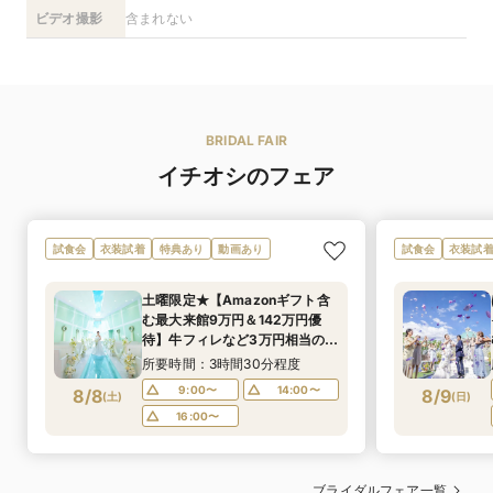
ビデオ撮影
含まれない
BRIDAL FAIR
イチオシのフェア
試食会
衣装試着
特典あり
動画あり
試食会
衣装試
土曜限定★【Amazonギフト含
む最大来館9万円＆142万円優
待】牛フィレなど3万円相当の本
格コース試食×パーソナルカラー
所要時間：3時間30分程度
診断×全館見学・演出体験BIG
9:00〜
14:00〜
8/8
8/9
(
土
)
(
日
)
フェア
16:00〜
ブライダルフェア一覧