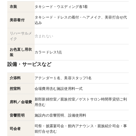
衣装
タキシード・ウエディング各1着
タキシード・ドレスの着付・ヘアメイク、美容打合せ代
美容着付
込み
リハーサルメ
含まれない
イク
お色直し用衣
カラードレス1点
装
設備・サービスなど
介添料
アテンダー１名、美容スタッフ1名
控室料
会場費用含む施設使用料一式
新郎新婦控室／親族控室／ゲストサロン時間帯貸切ご利
席料／会場費
用含む
音響照明
施設内の音響照明、設備使用料
司祭・披露宴司会・館内アナウンス・親族紹介司会・事
司会者
前打合せ含む