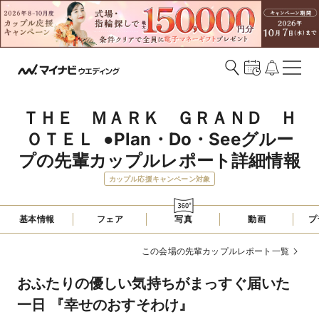
ＴＨＥ　ＭＡＲＫ　ＧＲＡＮＤ　Ｈ
ＯＴＥＬ  ●Plan・Do・Seeグルー
プの先輩カップルレポート詳細情報
カップル応援キャンペーン対象
基本情報
フェア
写真
動画
プ
この会場の先輩カップルレポート一覧
おふたりの優しい気持ちがまっすぐ届いた
一日 『幸せのおすそわけ』