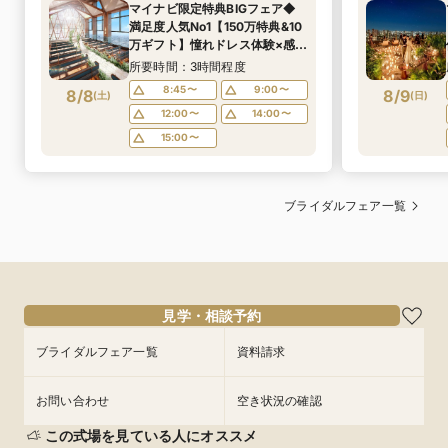
マイナビ限定特典BIGフェア◆
満足度人気No1【150万特典&10
万ギフト】憧れドレス体験×感動
３面ガラス張り高層階も木目
所要時間：3時間程度
チャペル入場×4万円相当無料
8:45〜
9:00〜
8/8
8/9
(
土
)
(
日
)
コース試食付
12:00〜
14:00〜
15:00〜
ブライダルフェア一覧
見学・相談予約
ブライダルフェア一覧
資料請求
お問い合わせ
空き状況の確認
この式場を見ている人にオススメ