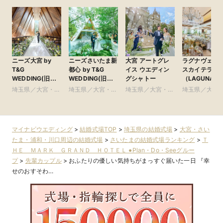
ニーズ大宮 by
ニーズさいたま新
大宮 アートグレ
ラグナヴェー
T&G
都心 by T&G
イス ウエディン
スカイテラス
WEDDING(旧
WEDDING(旧
グシャトー
（LAGUNAVEI
アーヴェリール迎
ガーデンヒルズ迎
SkyTerrace）
埼玉県／大宮・さ
埼玉県／大宮・さ
埼玉県／大宮・さ
埼玉県／大宮
賓館 大宮)
賓館 大宮)
いたま・浦和・川
いたま・浦和・川
いたま・浦和・川
いたま・浦和
口周辺
口周辺
口周辺
口周辺
マイナビウエディング
>
結婚式場TOP
>
埼玉県の結婚式場
>
大宮・さい
たま・浦和・川口周辺の結婚式場
>
さいたまの結婚式場ランキング
>
Ｔ
ＨＥ ＭＡＲＫ ＧＲＡＮＤ ＨＯＴＥＬ ●Plan・Do・Seeグルー
プ
>
先輩カップル
>
おふたりの優しい気持ちがまっすぐ届いた一日 『幸
せのおすそわ…