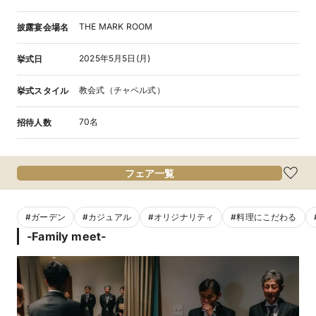
THE MARK ROOM
披露宴会場名
2025年5月5日(月)
挙式日
教会式（チャペル式）
挙式スタイル
70名
招待人数
フェア一覧
#
ガーデン
#
カジュアル
#
オリジナリティ
#
料理にこだわる
-Family meet-