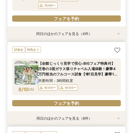
フェアを予約
15:00〜
フェアを予約
フェアを予約
フェアを予約
同日のほかのフェアを見る（4件）
試食会
試食会
試食会
特典あり
特典あり
特典あり
特典あり
【少人数専用会場2025年秋OPEN限定プラン】
【産前産後安心プラン】パパママ応援160万特典
限定3組【お料理重視◎】ミシュラン獲得シェフ
【オンライン30分】1軒目見学前プランナーに直
試食会
特典あり
最短1ヶ月で準備OK！6名様から適用可10名66万
×2泊3日スイートルーム宿泊付ウェディングプラ
監修4万円相当フルコース試食会！必ずもらえる
接相談安心フェア
円からの少人数プラン×お見積もり相談◎挙式日
ン◎レストラン宿泊ペアチケット10万円相当ご来
豪華2万円相当のレストランペアチケット×8万円
所要時間：30分程度
【全館じっくり見学で安心♪BIGフェア特典付】
の延期も柔軟に対応♪
館特典としてプレゼント
相当の宿泊ペアチケット付き！
所要時間：3時間程度
所要時間：3時間程度
所要時間：3時間程度
10:30〜
15:30〜
圧巻の3面ガラス張りチャペル入場体験！豪華4
8:45〜
8:45〜
8:45〜
9:00〜
9:00〜
9:00〜
8/9
8/9
8/9
8/9
万円相当のフルコース試食【1軒目見学】豪華10
(
(
(
(
日
日
日
日
)
)
)
)
万円相当のレストランペア&宿泊チケットプレゼ
12:00〜
12:00〜
12:00〜
14:00〜
14:00〜
14:00〜
所要時間：3時間程度
ント
15:00〜
15:00〜
15:00〜
フェアを予約
10:00〜
14:00〜
8/10
(
月
)
フェアを予約
フェアを予約
フェアを予約
フェアを予約
同日のほかのフェアを見る（6件）
試食会
特典あり
試食会
試食会
試食会
特典あり
特典あり
特典あり
特典あり
特典あり
【最短60日】専属プランナーで安心！パパママ
【自宅＆スマホでOK】◆オンライン会場相談◆
【2万円相当レストランペアチケット付】おふた
【10名66万円★専用会場有】最短1ヶ月で準備
【料理重視◎ミシュランの味】和牛やオマール海
【初見学が1番お得】専属プランナーがお見積も