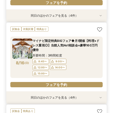
フェアを予約
同日のほかのフェアを見る（4件）
試食会
試食会
特典あり
試食会
特典あり
特典あり
特典あり
【少人数専用会場2025年秋OPEN限定プラン】
【3組限定・ミシュランの味】和牛&オマール4万
【オンライン30分】1軒目見学前プランナーに直
【パパママ応援プラン◆最短1ヶ月で準備OK】マ
試食会
衣装試着
特典あり
最短1ヶ月で準備OK！6名様から適用可10名66万
円相当試食◆レストランペアチケット
接相談安心フェア
タニティ相談会*専属ウェディングプランナーが
円からの少人数プラン×お見積もり相談◎挙式日
おふたりに寄り添った予算・スケジュールでご提
所要時間：3時間程度
所要時間：30分程度
マイナビ限定特典BIGフェア◆月1開催【料理×ド
の延期も柔軟に対応♪
案させていただくので安心＊マタニティ限定160
所要時間：3時間程度
所要時間：3時間程度
10:30〜
8:45〜
15:30〜
9:00〜
レス重視◎】当館人気No1相談会×豪華160万円
万円優待プレゼント
8:45〜
8:45〜
9:00〜
9:00〜
8/15
8/15
8/15
8/15
優待
(
(
(
(
土
土
土
土
)
)
)
)
12:00〜
14:00〜
12:00〜
12:00〜
14:00〜
14:00〜
所要時間：3時間程度
15:00〜
15:00〜
15:00〜
フェアを予約
8:45〜
9:00〜
8/16
(
日
)
フェアを予約
12:00〜
14:00〜
フェアを予約
フェアを予約
15:00〜
フェアを予約
同日のほかのフェアを見る（4件）
試食会
試食会
試食会
特典あり
特典あり
特典あり
特典あり
【少人数専用会場2025年秋OPEN限定プラン】
【産前産後安心プラン】パパママ応援160万特典
限定3組【お料理重視◎】ミシュラン獲得シェフ
【オンライン30分】1軒目見学前プランナーに直
試食会
特典あり