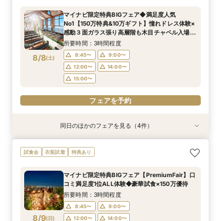
宿泊付プラン
チャペル体験・会場見学・豪華試食会もできるク
プラン×お見積もり相談◎柔軟に対応♪
相当のレストランペア&宿泊チケット付き無料
◆1件目見学ならドレス20万円OFF◆光チャペル
所要時間：1時間30分程度
マイナビ限定特典BIGフェア◆満足度人気
イック相談会★
フェア
の挙式体験×ドレス×和牛・オマール海老の豪華4
所要時間：3時間程度
所要時間：3時間程度
所要時間：3時間程度
所要時間：3時間程度
所要時間：1時間30分程度
10:30〜
14:30〜
No1【150万特典&10万ギフト】憧れドレス体験×
万相当試食フェア
10:00〜
10:00〜
10:00〜
10:00〜
10:00〜
14:00〜
14:00〜
14:00〜
14:00〜
14:00〜
8/7
8/7
8/7
8/7
8/7
8/7
感動３面ガラス張り高層階も木目チャペル入場
(
(
(
(
(
(
金
金
金
金
金
金
)
)
)
)
)
)
×4万円相当無料コース試食付
所要時間：3時間程度
フェアを予約
フェアを予約
フェアを予約
フェアを予約
フェアを予約
フェアを予約
8:45〜
9:00〜
8/8
(
土
)
12:00〜
14:00〜
15:00〜
フェアを予約
同日のほかのフェアを見る（4件）
試食会
試食会
特典あり
試食会
特典あり
特典あり
特典あり
【少人数専用会場2025年秋OPEN限定プラン】
【3組限定・ミシュランの味】和牛&オマール4万
【オンライン30分】1軒目見学前プランナーに直
【パパママ応援プラン◆最短1ヶ月で準備OK】マ
試食会
衣装試着
特典あり
最短1ヶ月で準備OK！6名様から適用可10名66万
円相当試食◆レストランペアチケット
接相談安心フェア
タニティ相談会*専属ウェディングプランナーが
円からの少人数プラン×お見積もり相談◎挙式日
おふたりに寄り添った予算・スケジュールでご提
所要時間：3時間程度
所要時間：30分程度
マイナビ限定特典BIGフェア【PremiumFair】口
の延期も柔軟に対応♪
案させていただくので安心＊マタニティ限定160
所要時間：3時間程度
所要時間：3時間程度
10:30〜
8:45〜
15:30〜
9:00〜
コミ満足度1位ALL体験◆豪華試食×150万優待
万円優待プレゼント
8:45〜
8:45〜
9:00〜
9:00〜
8/8
8/8
8/8
8/8
(
(
(
(
土
土
土
土
)
)
)
)
12:00〜
14:00〜
所要時間：3時間程度
12:00〜
12:00〜
14:00〜
14:00〜
15:00〜
8:45〜
9:00〜
15:00〜
15:00〜
フェアを予約
8/9
(
日
)
12:00〜
14:00〜