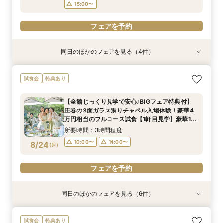
フェアを予約
15:00〜
フェアを予約
フェアを予約
フェアを予約
同日のほかのフェアを見る（4件）
試食会
試食会
試食会
特典あり
特典あり
特典あり
特典あり
【少人数専用会場2025年秋OPEN限定プラン】
【産前産後安心プラン】パパママ応援160万特典
限定3組【お料理重視◎】ミシュラン獲得シェフ
【オンライン30分】1軒目見学前プランナーに直
試食会
特典あり
最短1ヶ月で準備OK！6名様から適用可10名66万
×2泊3日スイートルーム宿泊付ウェディングプラ
監修4万円相当フルコース試食会！必ずもらえる
接相談安心フェア
円からの少人数プラン×お見積もり相談◎挙式日
ン◎レストラン宿泊ペアチケット10万円相当ご来
豪華2万円相当のレストランペアチケット×8万円
所要時間：30分程度
【全館じっくり見学で安心♪BIGフェア特典付】
の延期も柔軟に対応♪
館特典としてプレゼント
相当の宿泊ペアチケット付き！
所要時間：3時間程度
所要時間：3時間程度
所要時間：3時間程度
10:30〜
15:30〜
圧巻の3面ガラス張りチャペル入場体験！豪華4
8:45〜
8:45〜
8:45〜
9:00〜
9:00〜
9:00〜
8/23
8/23
8/23
8/23
万円相当のフルコース試食【1軒目見学】豪華10
(
(
(
(
日
日
日
日
)
)
)
)
万円相当のレストランペア&宿泊チケットプレゼ
12:00〜
12:00〜
12:00〜
14:00〜
14:00〜
14:00〜
所要時間：3時間程度
ント
15:00〜
15:00〜
15:00〜
フェアを予約
10:00〜
14:00〜
8/24
(
月
)
フェアを予約
フェアを予約
フェアを予約
フェアを予約
同日のほかのフェアを見る（6件）
試食会
特典あり
試食会
試食会
試食会
特典あり
特典あり
特典あり
特典あり
特典あり
【最短60日】専属プランナーで安心！パパママ
【自宅＆スマホでOK】◆オンライン会場相談◆
【2万円相当レストランペアチケット付】おふた
【10名66万円★専用会場有】最短1ヶ月で準備
【料理重視◎ミシュランの味】和牛やオマール海
【初見学が1番お得】専属プランナーがお見積も
試食会
特典あり