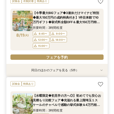
試食会
衣装試着
特典あり
応援160万特典+挙式当日2泊3日スイートルーム
ご遠方でも安心◎気軽に見学
りのお時間に合わせて最短90分でご案内可能！
OK！6名様から適用可10名66万円からの少人数
老など4万円相当の豪華コース試食＆豪華10万円
りオリジナル作成*10万円相当ギフト特典付き
宿泊付プラン
チャペル体験・会場見学・豪華試食会もできるク
プラン×お見積もり相談◎柔軟に対応♪
相当のレストランペア&宿泊チケット付き無料
◆1件目見学ならドレス20万円OFF◆光チャペル
所要時間：1時間30分程度
【今季最大BIGフェア◆3連休だけマイナビ特別
イック相談会★
フェア
の挙式体験×ドレス×和牛・オマール海老の豪華4
所要時間：3時間程度
所要時間：3時間程度
所要時間：3時間程度
所要時間：3時間程度
所要時間：1時間30分程度
10:30〜
14:30〜
◆最大150万円の成約特典付き】1件目来館で10
万相当試食フェア
10:00〜
10:00〜
10:00〜
10:00〜
10:00〜
14:00〜
14:00〜
14:00〜
14:00〜
14:00〜
8/10
8/10
8/10
8/10
8/10
8/10
万円ギフト◆挙式料全額OFF＆最大150万円特典
(
(
(
(
(
(
月
月
月
月
月
月
)
)
)
)
)
)
◆最上階木目チャペル＆ドレス見学×オマール海
所要時間：3時間程度
老豪華4万試食
フェアを予約
フェアを予約
フェアを予約
フェアを予約
フェアを予約
フェアを予約
8:45〜
9:00〜
8/11
(
火
)
12:00〜
14:00〜
15:00〜
フェアを予約
同日のほかのフェアを見る（5件）
試食会
試食会
試食会
特典あり
試食会
特典あり
衣装試着
特典あり
特典あり
特典あり
【少人数専用会場2025年秋OPEN限定プラン】
月1限定◆最大150万円特典◆憧れ挙式入場＆豪
【3組限定・ミシュランの味】和牛&オマール4万
【オンライン30分】1軒目見学前プランナーに直
【パパママ応援プラン◆最短1ヶ月で準備OK】マ
試食会
特典あり
最短1ヶ月で準備OK！6名様から適用可10名66万
華絶品4万円コース試食＆宿泊招待
円相当試食◆レストランペアチケット
接相談安心フェア
タニティ相談会*専属ウェディングプランナーが
円からの少人数プラン×お見積もり相談◎挙式日
おふたりに寄り添った予算・スケジュールでご提
所要時間：3時間程度
所要時間：3時間程度
所要時間：30分程度
【水曜限定◆初見学の方へ◎】初めてでも安心お
の延期も柔軟に対応♪
案させていただくので安心＊マタニティ限定160
所要時間：3時間程度
所要時間：3時間程度
10:30〜
8:45〜
8:45〜
15:30〜
9:00〜
9:00〜
見積もり比較フェア◆光溢れる最上階埼玉１ス
万円優待プレゼント
8:45〜
8:45〜
9:00〜
9:00〜
8/11
8/11
8/11
8/11
8/11
ケールのチャペルで感動の挙式体験＆4万円相当
(
(
(
(
(
火
火
火
火
火
)
)
)
)
)
12:00〜
12:00〜
14:00〜
14:00〜
婚礼コース試食
12:00〜
12:00〜
14:00〜
14:00〜
所要時間：3時間程度
15:00〜
15:00〜