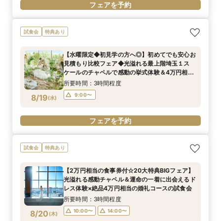
フェアを予約
試食会
特典あり
【水曜限定◆初見学の方へ◎】初めてでも安心お
見積もり比較フェア◆光溢れる最上階埼玉１ス
ケールのチャペルで感動の挙式体験＆4万円相当
婚礼コース試食
所要時間：3時間程度
9:00〜
8/19
(
水
)
フェアを予約
試食会
特典あり
【2万円相当の食事券付☆20大特典BIGフェア】
光溢れる感動チャペル＆運命の一着に出会えるド
レス体験×絶品4万円相当の婚礼コースの試食会
所要時間：3時間程度
10:00〜
14:00〜
8/20
(
木
)