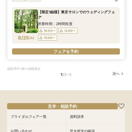
応援160万特典+挙式当日2泊3日スイートルーム
ご遠方でも安心◎気軽に見学
りのお時間に合わせて最短90分でご案内可能！
OK！6名様から適用可10名66万円からの少人数
老など4万円相当の豪華コース試食＆豪華10万円
りオリジナル作成*10万円相当ギフト特典付き
宿泊付プラン
チャペル体験・会場見学・豪華試食会もできるク
プラン×お見積もり相談◎柔軟に対応♪
相当のレストランペア&宿泊チケット付き無料
◆1件目見学ならドレス20万円OFF◆光チャペル
所要時間：1時間30分程度
【限定1組様】東京サロンでのウェディングフェ
イック相談会★
フェア
の挙式体験×ドレス×和牛・オマール海老の豪華4
所要時間：3時間程度
所要時間：3時間程度
所要時間：3時間程度
所要時間：3時間程度
所要時間：1時間30分程度
10:30〜
14:30〜
ア
万相当試食フェア
10:00〜
10:00〜
10:00〜
10:00〜
10:00〜
14:00〜
14:00〜
14:00〜
14:00〜
14:00〜
8/24
8/24
8/24
8/24
8/24
8/24
(
(
(
(
(
(
月
月
月
月
月
月
)
)
)
)
)
)
所要時間：2時間程度
10:00〜
12:00〜
フェアを予約
フェアを予約
フェアを予約
フェアを予約
フェアを予約
フェアを予約
8/25
(
火
)
15:00〜
フェアを予約
全87件中 1件〜20件表示
…
次へ
1
2
3
5
見学・相談予約
ブライダルフェア一覧
資料請求
お問い合わせ
空き状況の確認