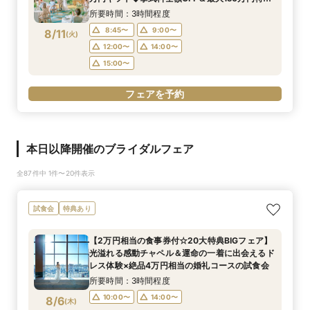
◆最上階木目チャペル＆ドレス見学×オマール海
所要時間：3時間程度
老豪華4万試食
8:45〜
9:00〜
8/11
(
火
)
12:00〜
14:00〜
15:00〜
フェアを予約
本日以降開催のブライダルフェア
全87件中 1件〜20件表示
試食会
特典あり
【2万円相当の食事券付☆20大特典BIGフェア】
光溢れる感動チャペル＆運命の一着に出会えるド
レス体験×絶品4万円相当の婚礼コースの試食会
所要時間：3時間程度
10:00〜
14:00〜
8/6
(
木
)