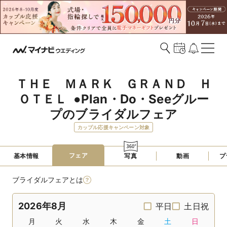
ＴＨＥ　ＭＡＲＫ　ＧＲＡＮＤ　Ｈ
ＯＴＥＬ  ●Plan・Do・Seeグルー
プのブライダルフェア
カップル応援キャンペーン対象
フェア
基本情報
写真
動画
プ
ブライダルフェアとは
2026年8月
平日
土日祝
月
火
水
木
金
土
日