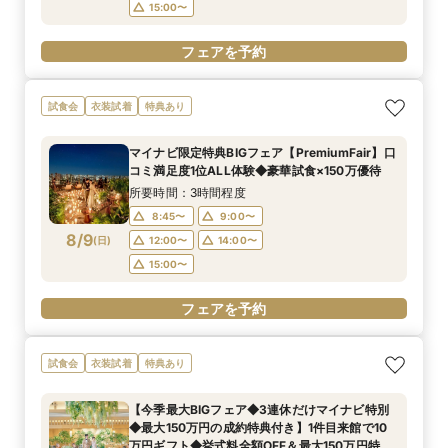
15:00〜
フェアを予約
試食会
衣装試着
特典あり
マイナビ限定特典BIGフェア【PremiumFair】口
コミ満足度1位ALL体験◆豪華試食×150万優待
所要時間：3時間程度
8:45〜
9:00〜
8/9
(
日
)
12:00〜
14:00〜
15:00〜
フェアを予約
試食会
衣装試着
特典あり
【今季最大BIGフェア◆3連休だけマイナビ特別
◆最大150万円の成約特典付き】1件目来館で10
万円ギフト◆挙式料全額OFF＆最大150万円特典