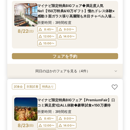
宿泊付プラン
チャペル体験・会場見学・豪華試食会もできるク
プラン×お見積もり相談◎柔軟に対応♪
相当のレストランペア&宿泊チケット付き無料
◆1件目見学ならドレス20万円OFF◆光チャペル
所要時間：1時間30分程度
マイナビ限定特典BIGフェア◆満足度人気
イック相談会★
フェア
の挙式体験×ドレス×和牛・オマール海老の豪華4
所要時間：3時間程度
所要時間：3時間程度
所要時間：3時間程度
所要時間：3時間程度
所要時間：1時間30分程度
10:30〜
14:30〜
No1【150万特典&10万ギフト】憧れドレス体験×
万相当試食フェア
10:00〜
10:00〜
10:00〜
10:00〜
10:00〜
14:00〜
14:00〜
14:00〜
14:00〜
14:00〜
8/21
8/21
8/21
8/21
8/21
8/21
感動３面ガラス張り高層階も木目チャペル入場
(
(
(
(
(
(
金
金
金
金
金
金
)
)
)
)
)
)
×4万円相当無料コース試食付
所要時間：3時間程度
フェアを予約
フェアを予約
フェアを予約
フェアを予約
フェアを予約
フェアを予約
8:45〜
9:00〜
8/22
(
土
)
12:00〜
14:00〜
15:00〜
フェアを予約
同日のほかのフェアを見る（4件）
試食会
試食会
特典あり
試食会
特典あり
特典あり
特典あり
【少人数専用会場2025年秋OPEN限定プラン】
【3組限定・ミシュランの味】和牛&オマール4万
【オンライン30分】1軒目見学前プランナーに直
【パパママ応援プラン◆最短1ヶ月で準備OK】マ
試食会
衣装試着
特典あり
最短1ヶ月で準備OK！6名様から適用可10名66万
円相当試食◆レストランペアチケット
接相談安心フェア
タニティ相談会*専属ウェディングプランナーが
円からの少人数プラン×お見積もり相談◎挙式日
おふたりに寄り添った予算・スケジュールでご提
所要時間：3時間程度
所要時間：30分程度
マイナビ限定特典BIGフェア【PremiumFair】口
の延期も柔軟に対応♪
案させていただくので安心＊マタニティ限定160
所要時間：3時間程度
所要時間：3時間程度
10:30〜
8:45〜
15:30〜
9:00〜
コミ満足度1位ALL体験◆豪華試食×150万優待
万円優待プレゼント
8:45〜
8:45〜
9:00〜
9:00〜
8/22
8/22
8/22
8/22
(
(
(
(
土
土
土
土
)
)
)
)
12:00〜
14:00〜
所要時間：3時間程度
12:00〜
12:00〜
14:00〜
14:00〜
15:00〜
8:45〜
9:00〜
15:00〜
15:00〜
フェアを予約
8/23
(
日
)
12:00〜
14:00〜