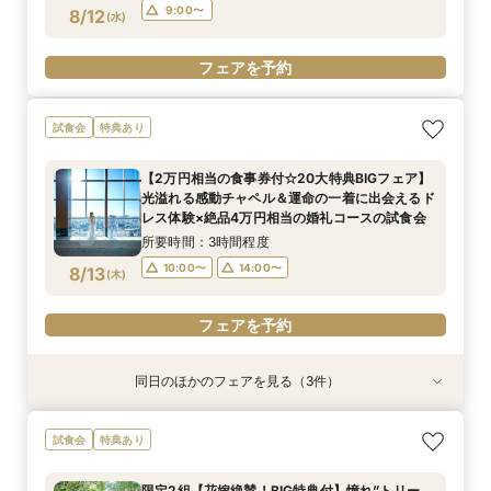
15:00〜
15:00〜
フェアを予約
9:00〜
8/12
(
水
)
フェアを予約
フェアを予約
フェアを予約
フェアを予約
フェアを予約
試食会
特典あり
【2万円相当の食事券付☆20大特典BIGフェア】
光溢れる感動チャペル＆運命の一着に出会えるド
レス体験×絶品4万円相当の婚礼コースの試食会
所要時間：3時間程度
10:00〜
14:00〜
8/13
(
木
)
フェアを予約
同日のほかのフェアを見る（3件）
試食会
試食会
特典あり
特典あり
特典あり
【10名66万円★専用会場有】最短1ヶ月で準備
【料理重視◎ミシュランの味】和牛やオマール海
【初見学が1番お得】専属プランナーがお見積も
試食会
特典あり
OK！6名様から適用可10名66万円からの少人数
老など4万円相当の豪華コース試食＆豪華10万円
りオリジナル作成*10万円相当ギフト特典付き
プラン×お見積もり相談◎柔軟に対応♪
相当のレストランペア&宿泊チケット付き無料
◆1件目見学ならドレス20万円OFF◆光チャペル
限定2組【花嫁絶賛！BIG特典付】憧れ”トリー