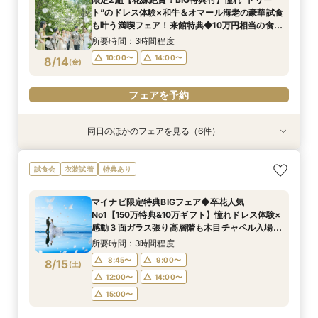
フェア
の挙式体験×ドレス×和牛・オマール海老の豪華4
所要時間：3時間程度
所要時間：3時間程度
所要時間：1時間30分程度
ト”のドレス体験×和牛＆オマール海老の豪華試食
万相当試食フェア
10:00〜
10:00〜
10:00〜
14:00〜
14:00〜
14:00〜
8/13
8/13
8/13
も叶う満喫フェア！来館特典◆10万円相当の食事
(
(
(
木
木
木
)
)
)
&宿泊券付
所要時間：3時間程度
フェアを予約
フェアを予約
フェアを予約
10:00〜
14:00〜
8/14
(
金
)
フェアを予約
同日のほかのフェアを見る（6件）
試食会
特典あり
試食会
試食会
試食会
特典あり
特典あり
特典あり
特典あり
特典あり
【最短60日】専属プランナーで安心！パパママ
【自宅＆スマホでOK】◆オンライン会場相談◆
【2万円相当レストランペアチケット付】おふた
【10名66万円★専用会場有】最短1ヶ月で準備
【料理重視◎ミシュランの味】和牛やオマール海
【初見学が1番お得】専属プランナーがお見積も
試食会
衣装試着
特典あり
応援160万特典+挙式当日2泊3日スイートルーム
ご遠方でも安心◎気軽に見学
りのお時間に合わせて最短90分でご案内可能！
OK！6名様から適用可10名66万円からの少人数
老など4万円相当の豪華コース試食＆豪華10万円
りオリジナル作成*10万円相当ギフト特典付き
宿泊付プラン
チャペル体験・会場見学・豪華試食会もできるク
プラン×お見積もり相談◎柔軟に対応♪
相当のレストランペア&宿泊チケット付き無料
◆1件目見学ならドレス20万円OFF◆光チャペル
所要時間：1時間30分程度
マイナビ限定特典BIGフェア◆卒花人気
イック相談会★
フェア
の挙式体験×ドレス×和牛・オマール海老の豪華4
所要時間：3時間程度
所要時間：3時間程度
所要時間：3時間程度
所要時間：3時間程度
所要時間：1時間30分程度
10:30〜
14:30〜
No1【150万特典&10万ギフト】憧れドレス体験×
万相当試食フェア
10:00〜
10:00〜
10:00〜
10:00〜
10:00〜
14:00〜
14:00〜
14:00〜
14:00〜
14:00〜
8/14
8/14
8/14
8/14
8/14
8/14
感動３面ガラス張り高層階も木目チャペル入場
(
(
(
(
(
(
金
金
金
金
金
金
)
)
)
)
)
)
×4万円相当無料コース試食付
所要時間：3時間程度
フェアを予約
フェアを予約
フェアを予約
フェアを予約
フェアを予約
フェアを予約
8:45〜
9:00〜
8/15
(
土
)
12:00〜
14:00〜
15:00〜