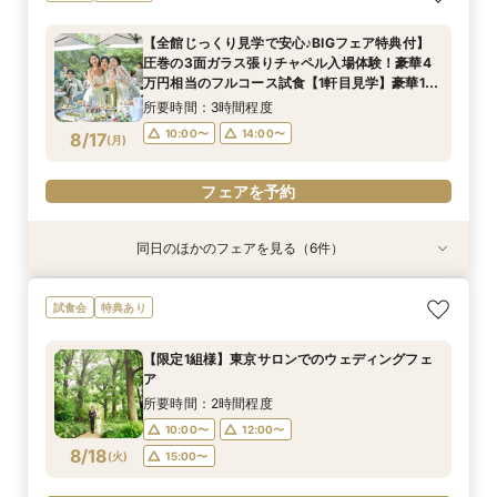
最短1ヶ月で準備OK！6名様から適用可10名66万
×2泊3日スイートルーム宿泊付ウェディングプラ
監修4万円相当フルコース試食会！必ずもらえる
接相談安心フェア
円からの少人数プラン×お見積もり相談◎挙式日
ン◎レストラン宿泊ペアチケット10万円相当ご来
豪華2万円相当のレストランペアチケット×8万円
所要時間：30分程度
【全館じっくり見学で安心♪BIGフェア特典付】
の延期も柔軟に対応♪
館特典としてプレゼント
相当の宿泊ペアチケット付き！
所要時間：3時間程度
所要時間：3時間程度
所要時間：3時間程度
10:30〜
15:30〜
圧巻の3面ガラス張りチャペル入場体験！豪華4
8:45〜
8:45〜
8:45〜
9:00〜
9:00〜
9:00〜
8/16
8/16
8/16
8/16
万円相当のフルコース試食【1軒目見学】豪華10
(
(
(
(
日
日
日
日
)
)
)
)
万円相当のレストランペア&宿泊チケットプレゼ
12:00〜
12:00〜
12:00〜
14:00〜
14:00〜
14:00〜
所要時間：3時間程度
ント
15:00〜
15:00〜
15:00〜
フェアを予約
10:00〜
14:00〜
8/17
(
月
)
フェアを予約
フェアを予約
フェアを予約
フェアを予約
同日のほかのフェアを見る（6件）
試食会
特典あり
試食会
試食会
試食会
特典あり
特典あり
特典あり
特典あり
特典あり
【最短60日】専属プランナーで安心！パパママ
【自宅＆スマホでOK】◆オンライン会場相談◆
【2万円相当レストランペアチケット付】おふた
【10名66万円★専用会場有】最短1ヶ月で準備
【料理重視◎ミシュランの味】和牛やオマール海
【初見学が1番お得】専属プランナーがお見積も
試食会
特典あり
応援160万特典+挙式当日2泊3日スイートルーム
ご遠方でも安心◎気軽に見学
りのお時間に合わせて最短90分でご案内可能！
OK！6名様から適用可10名66万円からの少人数
老など4万円相当の豪華コース試食＆豪華10万円
りオリジナル作成*10万円相当ギフト特典付き
宿泊付プラン
チャペル体験・会場見学・豪華試食会もできるク
プラン×お見積もり相談◎柔軟に対応♪
相当のレストランペア&宿泊チケット付き無料
◆1件目見学ならドレス20万円OFF◆光チャペル
所要時間：1時間30分程度
【限定1組様】東京サロンでのウェディングフェ
イック相談会★
フェア
の挙式体験×ドレス×和牛・オマール海老の豪華4
所要時間：3時間程度
所要時間：3時間程度
所要時間：3時間程度
所要時間：3時間程度
所要時間：1時間30分程度
10:30〜
14:30〜
ア
万相当試食フェア
10:00〜
10:00〜
10:00〜
10:00〜
10:00〜
14:00〜
14:00〜
14:00〜
14:00〜
14:00〜
8/17
8/17
8/17
8/17
8/17
8/17
(
(
(
(
(
(
月
月
月
月
月
月
)
)
)
)
)
)
所要時間：2時間程度
10:00〜
12:00〜
フェアを予約
フェアを予約
フェアを予約
フェアを予約
フェアを予約
フェアを予約
8/18
(
火
)
15:00〜