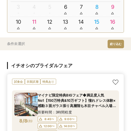
3
4
5
6
7
8
9
10
11
12
13
14
15
16
条件未選択
絞り込む
イチオシのブライダルフェア
試食会
衣装試着
特典あり
マイナビ限定特典BIGフェア◆満足度人気
No1【150万特典&10万ギフト】憧れドレス体験×
感動３面ガラス張り高層階も木目チャペル入場
×4万円相当無料コース試食付
所要時間：3時間程度
8:45〜
9:00〜
8/8
(
土
)
12:00〜
14:00〜