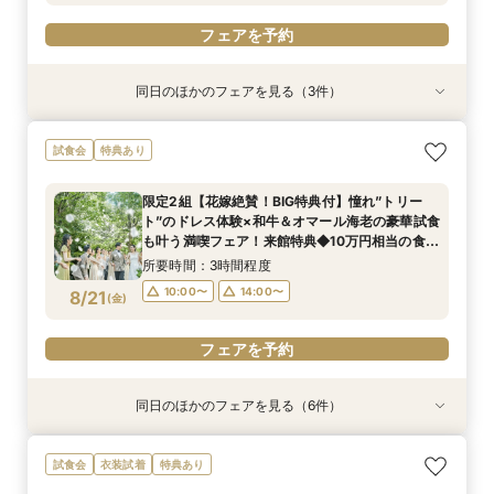
フェアを予約
同日のほかのフェアを見る（3件）
試食会
試食会
特典あり
特典あり
特典あり
【10名66万円★専用会場有】最短1ヶ月で準備
【料理重視◎ミシュランの味】和牛やオマール海
【初見学が1番お得】専属プランナーがお見積も
試食会
特典あり
OK！6名様から適用可10名66万円からの少人数
老など4万円相当の豪華コース試食＆豪華10万円
りオリジナル作成*10万円相当ギフト特典付き
プラン×お見積もり相談◎柔軟に対応♪
相当のレストランペア&宿泊チケット付き無料
◆1件目見学ならドレス20万円OFF◆光チャペル
限定2組【花嫁絶賛！BIG特典付】憧れ”トリー
フェア
の挙式体験×ドレス×和牛・オマール海老の豪華4
所要時間：3時間程度
所要時間：3時間程度
所要時間：1時間30分程度
ト”のドレス体験×和牛＆オマール海老の豪華試食
万相当試食フェア
10:00〜
10:00〜
10:00〜
14:00〜
14:00〜
14:00〜
8/20
8/20
8/20
も叶う満喫フェア！来館特典◆10万円相当の食事
(
(
(
木
木
木
)
)
)
&宿泊券付
所要時間：3時間程度
フェアを予約
フェアを予約
フェアを予約
10:00〜
14:00〜
8/21
(
金
)
フェアを予約
同日のほかのフェアを見る（6件）
試食会
特典あり
試食会
試食会
試食会
特典あり
特典あり
特典あり
特典あり
特典あり
【最短60日】専属プランナーで安心！パパママ
【自宅＆スマホでOK】◆オンライン会場相談◆
【2万円相当レストランペアチケット付】おふた
【10名66万円★専用会場有】最短1ヶ月で準備
【料理重視◎ミシュランの味】和牛やオマール海
【初見学が1番お得】専属プランナーがお見積も
試食会
衣装試着
特典あり
応援160万特典+挙式当日2泊3日スイートルーム
ご遠方でも安心◎気軽に見学
りのお時間に合わせて最短90分でご案内可能！
OK！6名様から適用可10名66万円からの少人数
老など4万円相当の豪華コース試食＆豪華10万円
りオリジナル作成*10万円相当ギフト特典付き