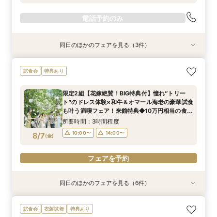
電話予約のみ
同日のほかのフェアを見る（3件）
試食会
試食会
特典あり
特典あり
特典あり
【10名66万円★専用会場有】最短1ヶ月で準備
【料理重視◎ミシュランの味】和牛やオマール海
【初見学が1番お得】専属プランナーがお見積も
試食会
特典あり
OK！6名様から適用可10名66万円からの少人数
老など4万円相当の豪華コース試食＆豪華10万円
りオリジナル作成*10万円相当ギフト特典付き
プラン×お見積もり相談◎柔軟に対応♪
相当のレストランペア&宿泊チケット付き無料
◆1件目見学ならドレス20万円OFF◆光チャペル
限定2組【花嫁絶賛！BIG特典付】憧れ”トリー
フェア
の挙式体験×ドレス×和牛・オマール海老の豪華4
所要時間：3時間程度
所要時間：3時間程度
所要時間：1時間30分程度
ト”のドレス体験×和牛＆オマール海老の豪華試食
万相当試食フェア
10:00〜
10:00〜
10:00〜
14:00〜
14:00〜
14:00〜
8/6
8/6
8/6
も叶う満喫フェア！来館特典◆10万円相当の食事
(
(
(
木
木
木
)
)
)
&宿泊券付
所要時間：3時間程度
10:00〜
14:00〜
8/7
電話予約のみ
電話予約のみ
電話予約のみ
(
金
)
フェアを予約
同日のほかのフェアを見る（6件）
試食会
特典あり
試食会
試食会
試食会
特典あり
特典あり
特典あり
特典あり
特典あり
【最短60日】専属プランナーで安心！パパママ
【自宅＆スマホでOK】◆オンライン会場相談◆
【2万円相当レストランペアチケット付】おふた
【10名66万円★専用会場有】最短1ヶ月で準備
【料理重視◎ミシュランの味】和牛やオマール海
【初見学が1番お得】専属プランナーがお見積も
試食会
衣装試着
特典あり
応援160万特典+挙式当日2泊3日スイートルーム
ご遠方でも安心◎気軽に見学
りのお時間に合わせて最短90分でご案内可能！
OK！6名様から適用可10名66万円からの少人数
老など4万円相当の豪華コース試食＆豪華10万円
りオリジナル作成*10万円相当ギフト特典付き