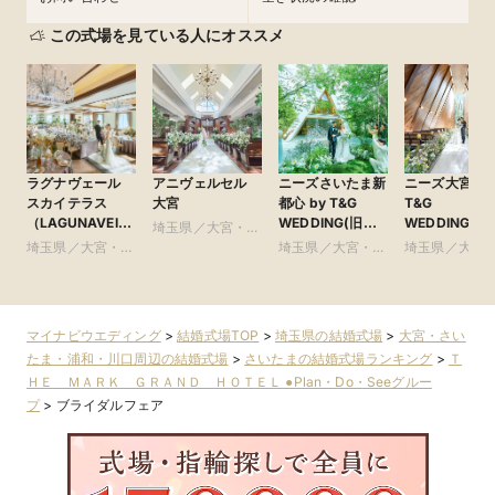
この式場を見ている人にオススメ
ラグナヴェール
アニヴェルセル
ニーズさいたま新
ニーズ大宮 by
スカイテラス
大宮
都心 by T&G
T&G
（LAGUNAVEIL
WEDDING(旧
WEDDING(旧
埼玉県／大宮・さ
SkyTerrace）
ガーデンヒルズ迎
アーヴェリー
埼玉県／大宮・さ
いたま・浦和・川
埼玉県／大宮・さ
埼玉県／大宮
賓館 大宮)
賓館 大宮)
いたま・浦和・川
口周辺
いたま・浦和・川
いたま・浦和
口周辺
口周辺
口周辺
マイナビウエディング
>
結婚式場TOP
>
埼玉県の結婚式場
>
大宮・さい
たま・浦和・川口周辺の結婚式場
>
さいたまの結婚式場ランキング
>
Ｔ
ＨＥ ＭＡＲＫ ＧＲＡＮＤ ＨＯＴＥＬ ●Plan・Do・Seeグルー
プ
>
ブライダルフェア