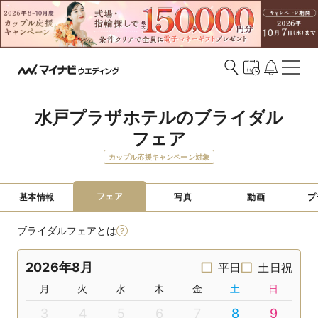
水戸プラザホテルのブライダル
フェア
カップル応援キャンペーン対象
フェア
基本情報
写真
動画
プ
ブライダルフェアとは
2026年8月
平日
土日祝
月
火
水
木
金
土
日
3
4
5
6
7
8
9