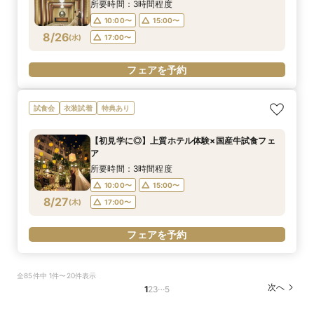
所要時間：3時間程度
10:00〜
15:00〜
8/26
(
水
)
17:00〜
フェアを予約
試食会
衣装試着
特典あり
【初見学に◎】上質ホテル体験×国産牛試食フェ
ア
所要時間：3時間程度
10:00〜
15:00〜
8/27
(
木
)
17:00〜
フェアを予約
全85件中 1件〜20件表示
…
次へ
1
2
3
5