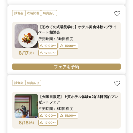
試食会
衣装試着
特典あり
【初めての式場見学に】ホテル美食体験×プライ
ベート相談会
所要時間：3時間程度
10:00〜
15:00〜
8/17
(
月
)
17:00〜
フェアを予約
試食会
特典あり
【火曜日限定】上質ホテル体験×2泊3日宿泊プレ
ゼントフェア
所要時間：3時間程度
10:00〜
15:00〜
8/18
(
火
)
17:00〜