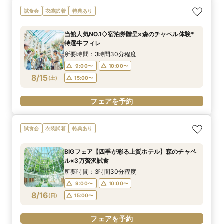
試食会
衣装試着
特典あり
当館人気NO.1◇宿泊券贈呈×森のチャペル体験*
特選牛フィレ
所要時間：3時間30分程度
9:00〜
10:00〜
8/15
(
土
)
15:00〜
フェアを予約
試食会
衣装試着
特典あり
BIGフェア【四季が彩る上質ホテル】森のチャペ
ル×3万贅沢試食
所要時間：3時間30分程度
9:00〜
10:00〜
8/16
(
日
)
15:00〜
フェアを予約