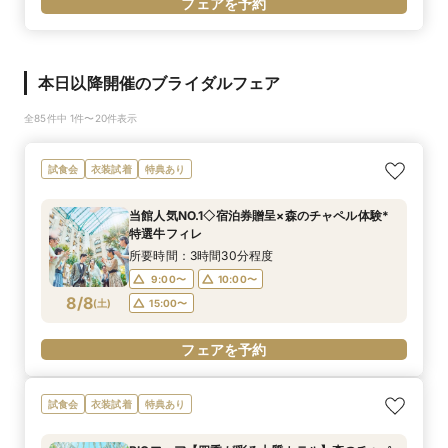
フェアを予約
本日以降開催のブライダルフェア
全85件中 1件〜20件表示
試食会
衣装試着
特典あり
当館人気NO.1◇宿泊券贈呈×森のチャペル体験*
特選牛フィレ
所要時間：3時間30分程度
9:00〜
10:00〜
8/8
(
土
)
15:00〜
フェアを予約
試食会
衣装試着
特典あり