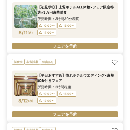
【初見学◎】上質ホテルALL体験×フェア限定特
典×3万円豪華試食
所要時間：3時間30分程度
10:00〜
15:00〜
8/11
(
火
)
17:00〜
フェアを予約
試食会
衣装試着
特典あり
【平日おすすめ】憧れホテルウエディング×豪華
試食付きフェア
所要時間：3時間程度
10:00〜
15:00〜
8/12
(
水
)
17:00〜
フェアを予約
試食会
衣装試着
特典あり