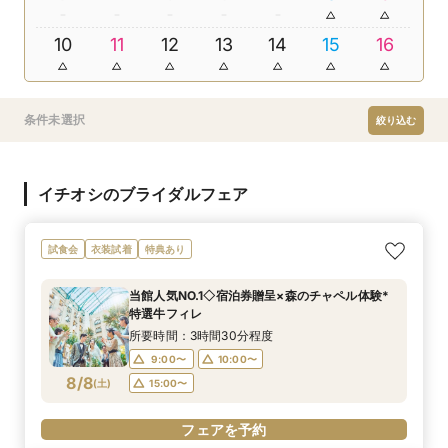
10
11
12
13
14
15
16
条件未選択
絞り込む
イチオシのブライダルフェア
試食会
衣装試着
特典あり
当館人気NO.1◇宿泊券贈呈×森のチャペル体験*
特選牛フィレ
所要時間：3時間30分程度
9:00〜
10:00〜
8/8
(
土
)
15:00〜
フェアを予約