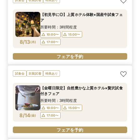
【初見学に◎】上質ホテル体験×国産牛試食フェ
ア
所要時間：3時間程度
10:00〜
15:00〜
8/13
(
木
)
17:00〜
フェアを予約
試食会
衣装試着
特典あり
【金曜日限定】自然豊かな上質ホテル×贅沢試食
付きフェア
所要時間：3時間程度
10:00〜
15:00〜
8/14
(
金
)
17:00〜
フェアを予約