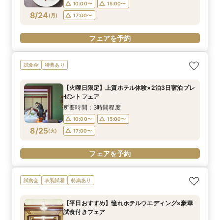
10:00〜
15:00〜
8/24
(
月
)
17:00〜
フェアを予約
試食会
特典あり
【火曜日限定】上質ホテル体験×2泊3日宿泊プレ
ゼントフェア
所要時間：3時間程度
10:00〜
15:00〜
8/25
(
火
)
17:00〜
フェアを予約
試食会
衣装試着
特典あり
【平日おすすめ】憧れホテルウエディング×豪華
試食付きフェア