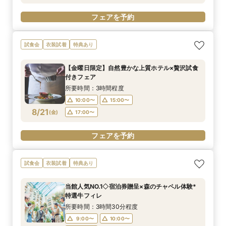
フェアを予約
試食会
衣装試着
特典あり
【金曜日限定】自然豊かな上質ホテル×贅沢試食
付きフェア
所要時間：3時間程度
10:00〜
15:00〜
8/21
(
金
)
17:00〜
フェアを予約
試食会
衣装試着
特典あり
当館人気NO.1◇宿泊券贈呈×森のチャペル体験*
特選牛フィレ
所要時間：3時間30分程度
9:00〜
10:00〜