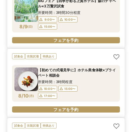
BIGフェア【四季が彩る上質ホテル】森のチャペ
ル×3万贅沢試食
所要時間：3時間30分程度
9:00〜
10:00〜
8/9
(
日
)
15:00〜
フェアを予約
試食会
衣装試着
特典あり
【初めての式場見学に】ホテル美食体験×プライ
ベート相談会
所要時間：3時間程度
10:00〜
15:00〜
8/10
(
月
)
17:00〜
フェアを予約
試食会
衣装試着
特典あり