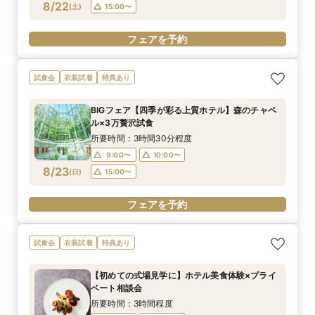
8/22
(
土
)
15:00〜
フェアを予約
試食会
衣装試着
特典あり
BIGフェア【四季が彩る上質ホテル】森のチャペ
ル×3万贅沢試食
所要時間：3時間30分程度
9:00〜
10:00〜
8/23
(
日
)
15:00〜
フェアを予約
試食会
衣装試着
特典あり
【初めての式場見学に】ホテル美食体験×プライ
ベート相談会
所要時間：3時間程度