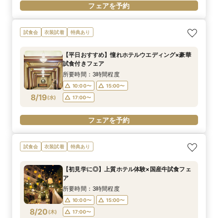
フェアを予約
試食会
衣装試着
特典あり
【平日おすすめ】憧れホテルウエディング×豪華
試食付きフェア
所要時間：3時間程度
10:00〜
15:00〜
8/19
(
水
)
17:00〜
フェアを予約
試食会
衣装試着
特典あり
【初見学に◎】上質ホテル体験×国産牛試食フェ
ア
所要時間：3時間程度
10:00〜
15:00〜
8/20
(
木
)
17:00〜