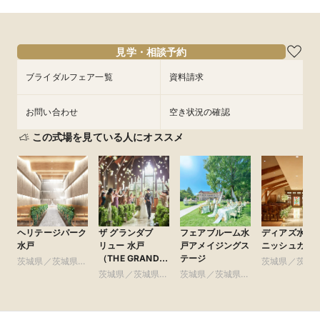
見学・相談予約
ブライダルフェア一覧
資料請求
お問い合わせ
空き状況の確認
この式場を見ている人にオススメ
ヘリテージパーク
ザ グランダブ
フェアブルーム水
ディアズ水戸
水戸
リュー 水戸
戸アメイジングス
ニッシュガー
（THE GRANDW
テージ
茨城県／茨城県全
茨城県／茨城
MITO）
域
茨城県／茨城県全
茨城県／茨城県全
域
域
域