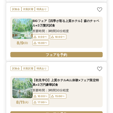
試食会
衣装試着
特典あり
BIGフェア【四季が彩る上質ホテル】森のチャペ
ル×3万贅沢試食
所要時間：3時間30分程度
9:00〜
10:00〜
8/9
(
日
)
15:00〜
フェアを予約
試食会
衣装試着
特典あり
【初見学◎】上質ホテルALL体験×フェア限定特
典×3万円豪華試食
所要時間：3時間30分程度
10:00〜
15:00〜
8/11
(
火
)
17:00〜