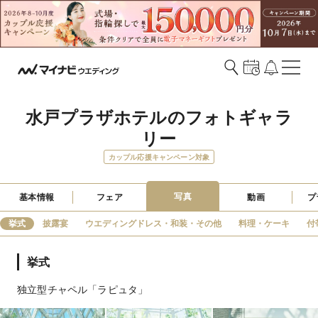
水戸プラザホテルのフォトギャラ
リー
カップル応援キャンペーン対象
写真
基本情報
フェア
動画
プ
挙式
披露宴
ウエディングドレス・和装・その他
料理・ケーキ
付
挙式
独立型チャペル「ラピュタ」