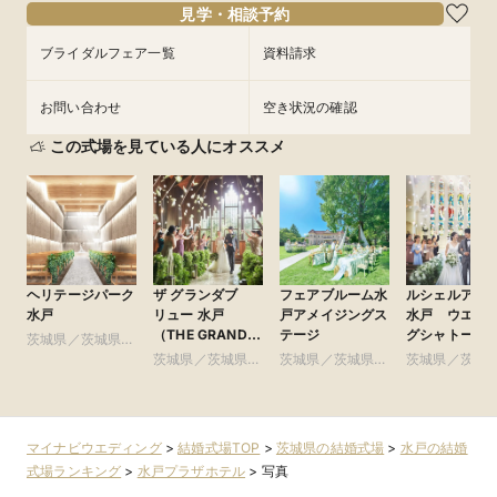
見学・相談予約
ブライダルフェア一覧
資料請求
お問い合わせ
空き状況の確認
この式場を見ている人にオススメ
ヘリテージパーク
ザ グランダブ
フェアブルーム水
ルシェルアン
水戸
リュー 水戸
戸アメイジングス
水戸 ウエデ
（THE GRANDW
テージ
グシャトー
茨城県／茨城県全
MITO）
域
茨城県／茨城県全
茨城県／茨城県全
茨城県／茨城
域
域
域
マイナビウエディング
>
結婚式場TOP
>
茨城県の結婚式場
>
水戸の結婚
式場ランキング
>
水戸プラザホテル
>
写真