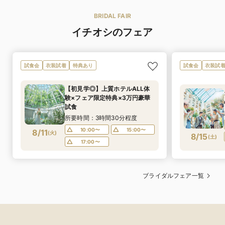
BRIDAL FAIR
イチオシのフェア
試食会
衣装試着
特典あり
試食会
衣装試
【初見学◎】上質ホテルALL体
験×フェア限定特典×3万円豪華
試食
所要時間：3時間30分程度
10:00〜
15:00〜
8/11
(
火
)
8/15
(
土
)
17:00〜
ブライダルフェア一覧