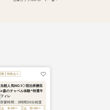
試着
特典あり
当館人気NO.1◇宿泊券贈呈
×森のチャペル体験*特選牛
フィレ
所要時間：3時間30分程度
9:00〜
10:00〜