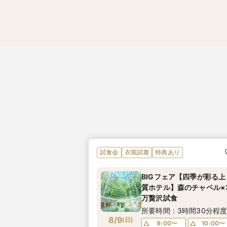
試食会
衣装試着
特典あり
BIGフェア【四季が彩る上
質ホテル】森のチャペル×
万贅沢試食
所要時間：3時間30分程
8/9
(
日
)
9:00〜
10:00〜