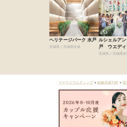
ヘリテージパーク 水戸
ルシェルアン
戸 ウエディ
茨城県／茨城県全域
トー
茨城県／茨城県全
マイナビウエディング
>
結婚式場TOP
>
茨