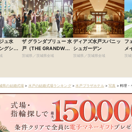
ジュ水
ザ グランダブリュー 水
ディアズ水戸スパニッ
フ
ングシャ
戸（THE GRANDW
シュガーデン
メ
MITO）
域
茨城県／茨城県全域
茨城県／茨城県全域
茨城
城県の結婚式場
>
水戸の結婚式場ランキング
>
水戸プラザホテル
>
写真
>
料理・