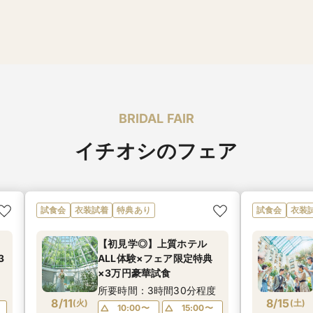
BRIDAL FAIR
イチオシのフェア
試食会
衣装試着
特典あり
試食会
衣装
【初見学◎】上質ホテル
3
ALL体験×フェア限定特典
×3万円豪華試食
度
所要時間：3時間30分程度
8/11
8/15
(
火
)
(
土
)
10:00〜
15:00〜