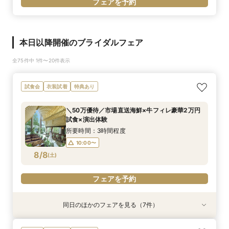
フェアを予約
本日以降開催のブライダルフェア
全75件中 1件〜20件表示
試食会
衣装試着
特典あり
＼50万優待／市場直送海鮮×牛フィレ豪華2万円
試食×演出体験
所要時間：3時間程度
10:00〜
8/8
(
土
)
フェアを予約
同日のほかのフェアを見る（7件）
試食会
特典あり
特典あり
試食会
試食会
試食会
衣装試着
衣装試着
衣装試着
衣装試着
特典あり
特典あり
特典あり
特典あり