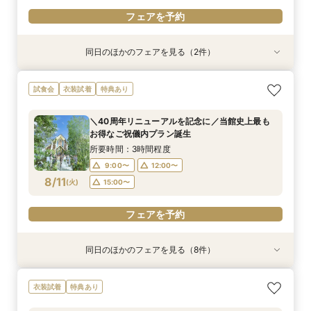
フェアを予約
同日のほかのフェアを見る（2件）
試食会
衣装試着
特典あり
【料理重視の方へ】豪華2万円相当フレンチ試食
＼館内ツアー／すきま時間で気軽に♪60分でゆ
試食会
衣装試着
特典あり
付特別フェア
るっと式場見学！
所要時間：3時間程度
所要時間：1時間程度
＼40周年リニューアルを記念に／当館史上最も
10:00〜
10:00〜
14:00〜
12:00〜
お得なご祝儀内プラン誕生
8/10
8/10
(
(
月
月
)
)
14:00〜
17:00〜
16:00〜
所要時間：3時間程度
18:00〜
9:00〜
12:00〜
フェアを予約
8/11
(
火
)
15:00〜
フェアを予約
フェアを予約
同日のほかのフェアを見る（8件）
試食会
特典あり
特典あり
試食会
試食会
試食会
試食会
衣装試着
衣装試着
衣装試着
衣装試着
衣装試着
特典あり
特典あり
特典あり
特典あり
特典あり
【料理重視の方へ】豪華2万円相当フレンチ試食
【見積相談会】結婚式費用を抑えて挙げるコツを
【マタニティ＆パパママ婚】Wハッピーなあなた
＼館内ツアー／すきま時間で気軽に♪60分でゆ
【少人数ウエディング歓迎】試着＆フレンチ試食
＼50万優待／市場直送海鮮×牛フィレ豪華2万円
【結婚式を迷われてる方におすすめ】気軽に見学
【写真婚】スナップデータ特典×ドレス試着×オ
衣装試着
特典あり
付特別フェア
教えます♪
に☆
るっと式場見学！
付じっくり相談会
試食×演出体験
＆試食フェア
リジナルスイーツ