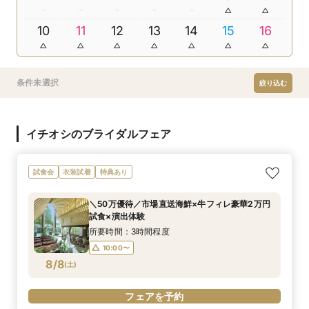
10
11
12
13
14
15
16
条件未選択
絞り込む
イチオシのブライダルフェア
試食会
衣装試着
特典あり
＼50万優待／市場直送海鮮×牛フィレ豪華2万円
試食×演出体験
所要時間：3時間程度
10:00〜
8/8
(
土
)
フェアを予約