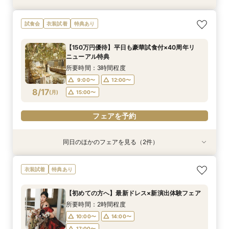
【料理重視の方へ】豪華2万円相当フレンチ試食
【見積相談会】結婚式費用を抑えて挙げるコツを
【マタニティ＆パパママ婚】Wハッピーなあなた
＼館内ツアー／すきま時間で気軽に♪60分でゆ
【少人数ウエディング歓迎】試着＆フレンチ試食
＼50万優待／市場直送海鮮×牛フィレ豪華2万円
【結婚式を迷われてる方におすすめ】気軽に見学
【写真婚】スナップデータ特典×ドレス試着×オ
試食会
衣装試着
特典あり
付特別フェア
教えます♪
に☆
るっと式場見学！
付じっくり相談会
試食×演出体験
＆試食フェア
リジナルスイーツ
所要時間：3時間程度
所要時間：2時間程度
所要時間：2時間程度
所要時間：1時間程度
所要時間：2時間程度
所要時間：3時間程度
所要時間：3時間程度
所要時間：2時間程度
【150万円優待】平日も豪華試食付×40周年リ
10:00〜
10:00〜
10:00〜
10:00〜
10:00〜
10:00〜
10:00〜
9:00〜
14:00〜
14:00〜
14:00〜
14:00〜
12:00〜
12:00〜
12:00〜
ニューアル特典
8/16
8/16
8/16
8/16
8/16
8/16
8/16
8/16
(
(
(
(
(
(
(
(
日
日
日
日
日
日
日
日
)
)
)
)
)
)
)
)
14:00〜
14:00〜
17:00〜
17:00〜
17:00〜
15:00〜
17:00〜
16:00〜
所要時間：3時間程度
18:00〜
9:00〜
12:00〜
フェアを予約
フェアを予約
フェアを予約
フェアを予約
フェアを予約
フェアを予約
フェアを予約
8/17
(
月
)
15:00〜
フェアを予約
フェアを予約
同日のほかのフェアを見る（2件）
試食会
衣装試着
特典あり
【料理重視の方へ】豪華2万円相当フレンチ試食
＼館内ツアー／すきま時間で気軽に♪60分でゆ
衣装試着
特典あり
付特別フェア
るっと式場見学！
所要時間：3時間程度
所要時間：1時間程度
【初めての方へ】最新ドレス×新演出体験フェア
10:00〜
10:00〜
14:00〜
12:00〜
所要時間：2時間程度
8/17
8/17
(
(
月
月
)
)
14:00〜
17:00〜
16:00〜
10:00〜
14:00〜
18:00〜
17:00〜