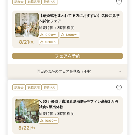
【料理重視の方へ】豪華2万円相当フレンチ試食
＼館内ツアー／すきま時間で気軽に♪60分でゆ
＼50万優待／市場直送海鮮×牛フィレ豪華2万円
【結婚式を迷われてる方におすすめ】気軽に見学
New豪華ランチ付♪【ハワイウェディング】★相
試食会
衣装試着
特典あり
付特別フェア
るっと式場見学！
試食×演出体験
＆試食フェア
談会
所要時間：3時間程度
所要時間：1時間程度
所要時間：3時間程度
所要時間：3時間程度
所要時間：1時間程度
【結婚式を迷われてる方におすすめ】気軽に見学
10:00〜
10:00〜
10:00〜
12:00〜
9:00〜
14:00〜
14:00〜
12:00〜
12:00〜
＆試食フェア
8/20
8/20
8/20
8/20
8/20
(
(
(
(
(
木
木
木
木
木
)
)
)
)
)
14:00〜
16:00〜
17:00〜
15:00〜
16:00〜
所要時間：3時間程度
18:00〜
9:00〜
12:00〜
フェアを予約
フェアを予約
フェアを予約
フェアを予約
8/21
(
金
)
15:00〜
フェアを予約
フェアを予約
同日のほかのフェアを見る（4件）
試食会
試食会
試食会
衣装試着
衣装試着
衣装試着
特典あり
特典あり
特典あり
【150万円優待】平日も豪華試食付×40周年リ
【料理重視の方へ】豪華2万円相当フレンチ試食
＼館内ツアー／すきま時間で気軽に♪60分でゆ
＼50万優待／市場直送海鮮×牛フィレ豪華2万円
試食会
衣装試着
特典あり
ニューアル特典
付特別フェア
るっと式場見学！
試食×演出体験
所要時間：3時間程度
所要時間：3時間程度
所要時間：1時間程度
所要時間：3時間程度
＼50万優待／市場直送海鮮×牛フィレ豪華2万円
10:00〜
10:00〜
10:00〜
9:00〜
14:00〜
12:00〜
12:00〜
試食×演出体験
8/21
8/21
8/21
8/21
(
(
(
(
金
金
金
金
)
)
)
)
14:00〜
15:00〜
17:00〜
16:00〜
所要時間：3時間程度
18:00〜
10:00〜
フェアを予約
フェアを予約
フェアを予約
8/22
(
土
)
フェアを予約