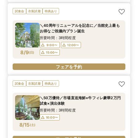
試食会
衣装試着
特典あり
＼40周年リニューアルを記念に／当館史上最も
お得なご祝儀内プラン誕生
所要時間：3時間程度
9:00〜
12:00〜
8/9
(
日
)
15:00〜
フェアを予約
試食会
衣装試着
特典あり
＼50万優待／市場直送海鮮×牛フィレ豪華2万円
試食×演出体験
所要時間：3時間程度
10:00〜
8/15
(
土
)