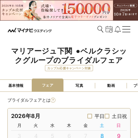
マリアージュ下関  ●ベルクラシッ
クグループのブライダルフェア
カップル応援キャンペーン対象
フェア
基本情報
写真
動画
プ
ブライダルフェアとは
2026年8月
平日
土日祝
月
火
水
木
金
土
日
3
4
5
6
7
8
9