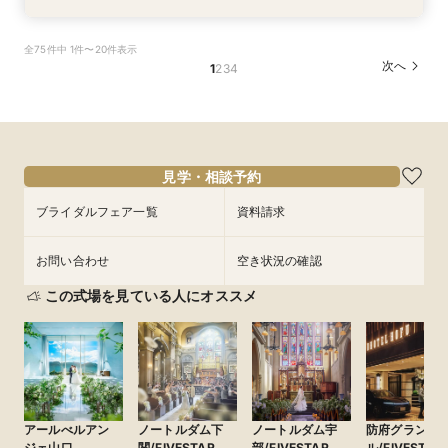
＼40周年リニューアルを記念に／当館史上最も
【料理重視の方へ】豪華2万円相当フレンチ試食
【見積相談会】結婚式費用を抑えて挙げるコツを
【マタニティ＆パパママ婚】Wハッピーなあなた
＼館内ツアー／すきま時間で気軽に♪60分でゆ
【少人数ウエディング歓迎】試着＆フレンチ試食
【結婚式を迷われてる方におすすめ】気軽に見学
【写真婚】スナップデータ特典×ドレス試着×オ
全75件中 1件〜20件表示
お得なご祝儀内プラン誕生
付特別フェア
教えます♪
に☆
るっと式場見学！
付じっくり相談会
＆試食フェア
リジナルスイーツ
次へ
1
2
3
4
所要時間：3時間程度
所要時間：3時間程度
所要時間：2時間程度
所要時間：2時間程度
所要時間：1時間程度
所要時間：2時間程度
所要時間：3時間程度
所要時間：2時間程度
10:00〜
10:00〜
10:00〜
10:00〜
10:00〜
10:00〜
9:00〜
9:00〜
14:00〜
14:00〜
14:00〜
14:00〜
12:00〜
12:00〜
12:00〜
12:00〜
8/29
8/29
8/29
8/29
8/29
8/29
8/29
8/29
(
(
(
(
(
(
(
(
土
土
土
土
土
土
土
土
)
)
)
)
)
)
)
)
14:00〜
14:00〜
15:00〜
17:00〜
17:00〜
17:00〜
15:00〜
17:00〜
16:00〜
18:00〜
フェアを予約
フェアを予約
フェアを予約
フェアを予約
フェアを予約
フェアを予約
フェアを予約
見学・相談予約
フェアを予約
ブライダルフェア一覧
資料請求
お問い合わせ
空き状況の確認
この式場を見ている人にオススメ
アールべルアン
ノートルダム下
ノートルダム宇
防府グランド
ジェ山口
関/FIVESTAR
部/FIVESTAR
ル/FIVESTAR