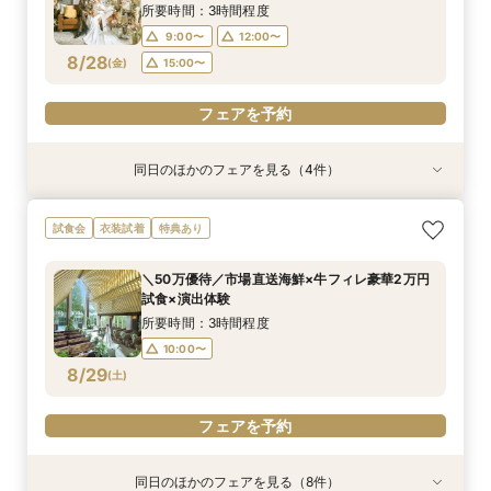
8/27
8/27
8/27
8/27
8/27
(
(
(
(
(
木
木
木
木
木
)
)
)
)
)
14:00〜
16:00〜
17:00〜
15:00〜
16:00〜
所要時間：3時間程度
18:00〜
9:00〜
12:00〜
フェアを予約
フェアを予約
フェアを予約
フェアを予約
8/28
(
金
)
15:00〜
フェアを予約
フェアを予約
同日のほかのフェアを見る（4件）
試食会
試食会
試食会
衣装試着
衣装試着
衣装試着
特典あり
特典あり
特典あり
【150万円優待】平日も豪華試食付×40周年リ
【料理重視の方へ】豪華2万円相当フレンチ試食
＼館内ツアー／すきま時間で気軽に♪60分でゆ
＼50万優待／市場直送海鮮×牛フィレ豪華2万円
試食会
衣装試着
特典あり
ニューアル特典
付特別フェア
るっと式場見学！
試食×演出体験
所要時間：3時間程度
所要時間：3時間程度
所要時間：1時間程度
所要時間：3時間程度
＼50万優待／市場直送海鮮×牛フィレ豪華2万円
10:00〜
10:00〜
10:00〜
9:00〜
14:00〜
12:00〜
12:00〜
試食×演出体験
8/28
8/28
8/28
8/28
(
(
(
(
金
金
金
金
)
)
)
)
14:00〜
15:00〜
17:00〜
16:00〜
所要時間：3時間程度
18:00〜
10:00〜
フェアを予約
フェアを予約
フェアを予約
8/29
(
土
)
フェアを予約
フェアを予約
同日のほかのフェアを見る（8件）
試食会
試食会
特典あり
特典あり
試食会
試食会
試食会
衣装試着
衣装試着
衣装試着
衣装試着
衣装試着
特典あり
特典あり
特典あり
特典あり
特典あり