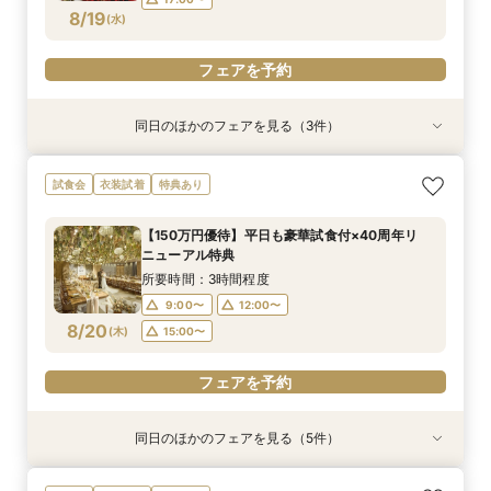
フェアを予約
8/19
(
水
)
フェアを予約
フェアを予約
同日のほかのフェアを見る（3件）
試食会
試食会
衣装試着
衣装試着
特典あり
特典あり
【150万円優待】平日も豪華試食付×40周年リ
【料理重視の方へ】豪華2万円相当フレンチ試食
＼館内ツアー／すきま時間で気軽に♪60分でゆ
試食会
衣装試着
特典あり
ニューアル特典
付特別フェア
るっと式場見学！
所要時間：3時間程度
所要時間：3時間程度
所要時間：1時間程度
【150万円優待】平日も豪華試食付×40周年リ
10:00〜
10:00〜
9:00〜
14:00〜
12:00〜
12:00〜
ニューアル特典
8/19
8/19
8/19
(
(
(
水
水
水
)
)
)
14:00〜
15:00〜
17:00〜
16:00〜
所要時間：3時間程度
18:00〜
9:00〜
12:00〜
フェアを予約
フェアを予約
8/20
(
木
)
15:00〜
フェアを予約
フェアを予約
同日のほかのフェアを見る（5件）
試食会
試食会
試食会
試食会
衣装試着
衣装試着
衣装試着
特典あり
特典あり
特典あり
特典あり