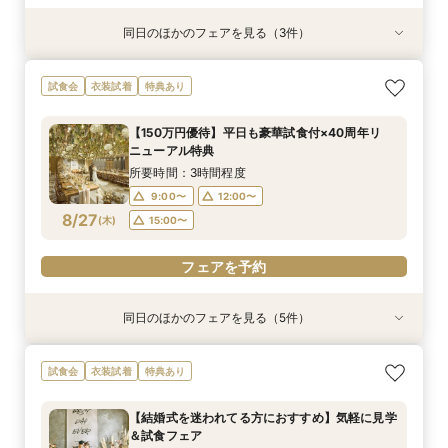
同日のほかのフェアを見る（3件）
試食会
試食会
衣装試着
衣装試着
特典あり
特典あり
【150万円優待】平日も豪華試食付×40周年リ
【料理重視の方へ】豪華2万円相当フレンチ試食
＼館内ツアー／すきま時間で気軽に♪60分でゆ
試食会
衣装試着
特典あり
ニューアル特典
付特別フェア
るっと式場見学！
所要時間：3時間程度
所要時間：3時間程度
所要時間：1時間程度
【150万円優待】平日も豪華試食付×40周年リ
10:00〜
10:00〜
9:00〜
14:00〜
12:00〜
12:00〜
ニューアル特典
8/26
8/26
8/26
(
(
(
水
水
水
)
)
)
14:00〜
15:00〜
17:00〜
16:00〜
所要時間：3時間程度
18:00〜
9:00〜
12:00〜
フェアを予約
フェアを予約
8/27
(
木
)
15:00〜
フェアを予約
フェアを予約
同日のほかのフェアを見る（5件）
試食会
試食会
試食会
試食会
衣装試着
衣装試着
衣装試着
特典あり
特典あり
特典あり
特典あり
【料理重視の方へ】豪華2万円相当フレンチ試食
＼館内ツアー／すきま時間で気軽に♪60分でゆ
＼50万優待／市場直送海鮮×牛フィレ豪華2万円
【結婚式を迷われてる方におすすめ】気軽に見学
New豪華ランチ付♪【ハワイウェディング】★相
試食会
衣装試着
特典あり
付特別フェア
るっと式場見学！
試食×演出体験
＆試食フェア
談会
所要時間：3時間程度
所要時間：1時間程度
所要時間：3時間程度
所要時間：3時間程度
所要時間：1時間程度
【結婚式を迷われてる方におすすめ】気軽に見学
10:00〜
10:00〜
10:00〜
12:00〜
9:00〜
14:00〜
14:00〜
12:00〜
12:00〜
＆試食フェア