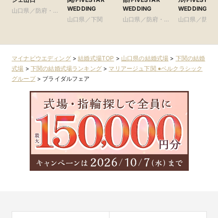
WEDDING
WEDDING
WEDDING
山口県／防府・山
口・宇部
山口県／下関
山口県／防府・山
山口県／防府
口・宇部
口・宇部
マイナビウエディング
>
結婚式場TOP
>
山口県の結婚式場
>
下関の結婚
式場
>
下関の結婚式場ランキング
>
マリアージュ下関 ●ベルクラシック
グループ
>
ブライダルフェア