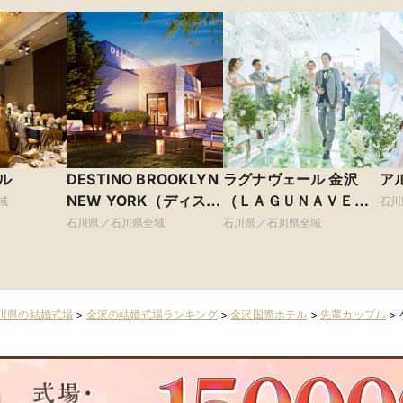
ル
DESTINO BROOKLYN
ラグナヴェール 金沢
ア
NEW YORK（ディス
（ＬＡＧＵＮＡＶＥＩ
域
石川
ティーノ ブルックリン
Ｌ ＫＡＮＡＺＡＷ
石川県／石川県全域
石川県／石川県全域
ニューヨーク）
Ａ）
川県の結婚式場
>
金沢の結婚式場ランキング
>
金沢国際ホテル
>
先輩カップル
>