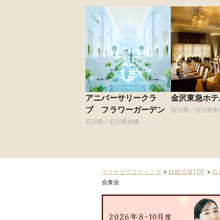
アニバーサリークラ
金沢東急ホテ
ブ フラワーガーデン
石川県／石川県全
石川県／石川県全域
マイナビウエディング
>
結婚式場TOP
>
石
会食会