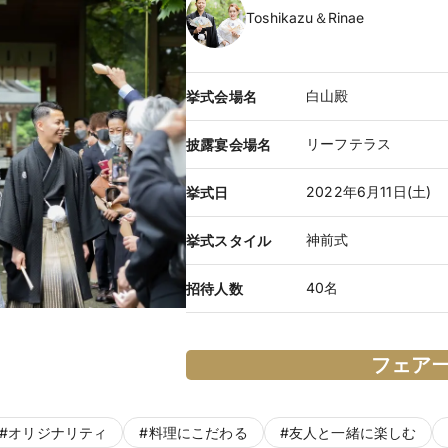
Toshikazu＆Rinae
白山殿
挙式会場名
リーフテラス
披露宴会場名
2022年6月11日(土)
挙式日
神前式
挙式スタイル
40名
招待人数
フェア
#
オリジナリティ
#
料理にこだわる
#
友人と一緒に楽しむ