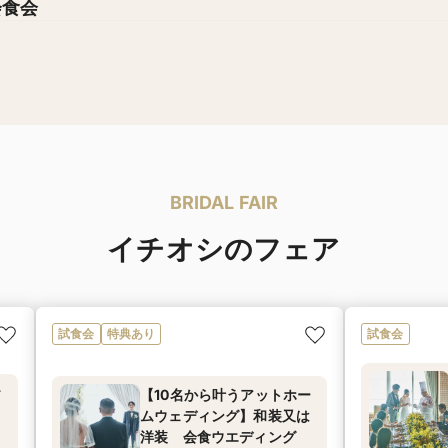
会食会
BRIDAL FAIR
イチオシのフェア
試食会
特典あり
試食会
お
【10名から叶うアットホー
ムウェディング】和装又は
洋装 会食ウエディング