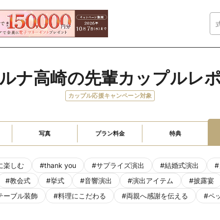
ルナ高崎の先輩カップルレ
カップル応援キャンペーン対象
写真
プラン料金
特典
に楽しむ
#
thank you
#
サプライズ演出
#
結婚式演出
#
#
教会式
#
挙式
#
音響演出
#
演出アイテム
#
披露宴
テーブル装飾
#
料理にこだわる
#
両親へ感謝を伝える
#
ペ