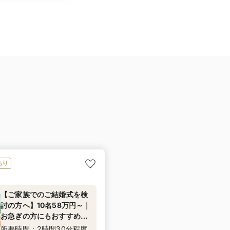
あり
【ご家族でのご結婚式を検
討の方へ】10名58万円～｜
お急ぎの方にもおすすめ！
｜当日の過ごし方・ご準
所要時間：2時間30分程度