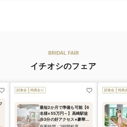
BRIDAL FAIR
イチオシのフェア
試食会
特典あり
試食会
特典
フ
最短2か月で準備も可能【6
名様×55万円～】高崎駅徒
心
歩3分の好アクセス×豪華お
♪
もてなし料理｜成約特典ド
所要時間：2時間程度