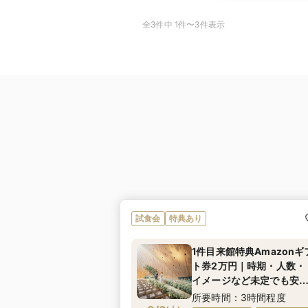
全3件中 1件〜3件表示
試食会
特典あり
1件目来館特典Amazonギ
ト券2万円｜時期・人数・
イメージなど未定でも安
して相談にお越しください
所要時間：3時間程度