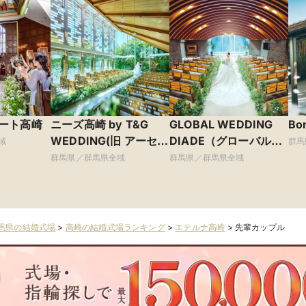
ート高崎
ニーズ高崎 by T&G
GLOBAL WEDDING
Bo
WEDDING(旧 アーセン
DIADE（グローバル
域
群馬
ティア迎賓館 高崎)
ウエディング ディ
群馬県／群馬県全域
群馬県／群馬県全域
アーデ）
馬県の結婚式場
>
高崎の結婚式場ランキング
>
エテルナ高崎
>
先輩カップル