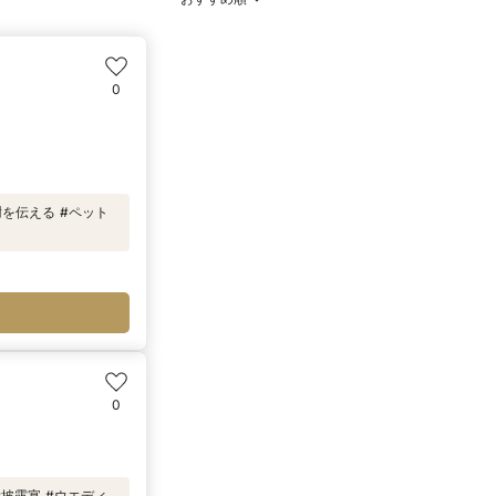
0
謝を伝える #ペット
0
#披露宴 #ウエディ