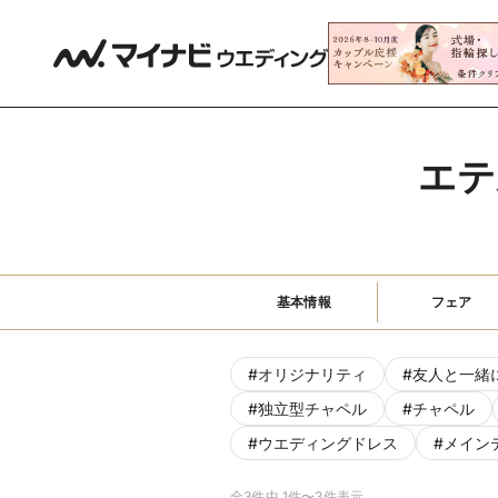
エテ
基本情報
フェア
#
オリジナリティ
#
友人と一緒
#
独立型チャペル
#
チャペル
#
ウエディングドレス
#
メイン
全3件中 1件〜3件表示