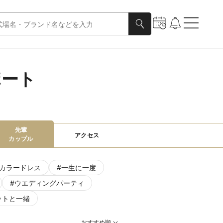
ポート
先輩

アクセス
カップル
カラードレス
#
一生に一度
#
ウエディングパーティ
ットと一緒
おすすめ順