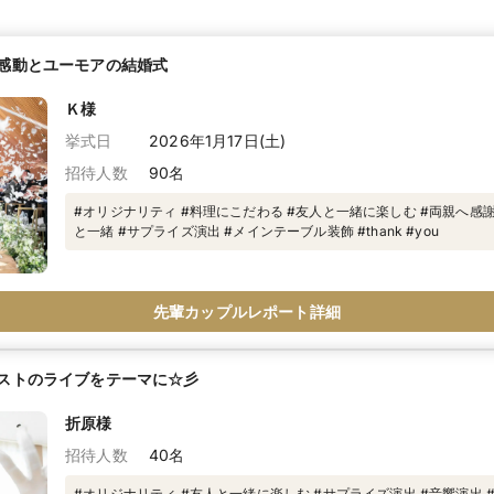
感動とユーモアの結婚式
Ｋ様
挙式日
2026年1月17日(土)
招待人数
90名
#オリジナリティ #料理にこだわる #友人と一緒に楽しむ #両親へ感
と一緒 #サプライズ演出 #メインテーブル装飾 #thank #you
先輩カップルレポート詳細
ストのライブをテーマに☆彡
折原様
招待人数
40名
#オリジナリティ #友人と一緒に楽しむ #サプライズ演出 #音響演出 