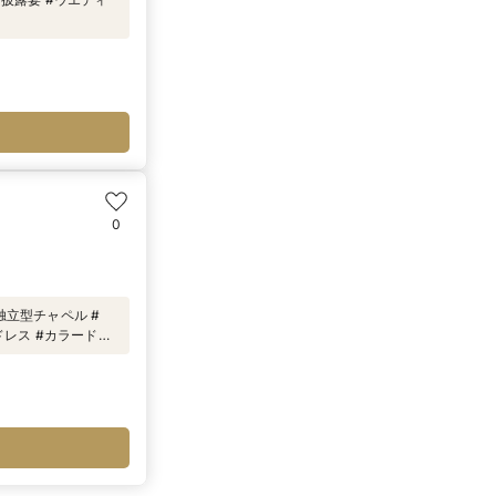
0
#独立型チャペル #
ドレス #カラードレ