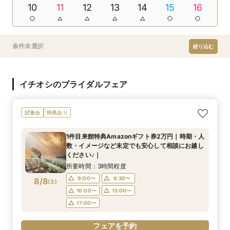
10
11
12
13
14
15
16
条件未選択
絞り込む
イチオシのブライダルフェア
試食会
特典あり
1件目来館特典Amazonギフト券2万円｜時期・人
数・イメージなど未定でも安心して相談にお越し
ください♪｜
所要時間：3時間程度
9:00〜
9:30〜
8/8
(
土
)
10:00〜
15:00〜
17:00〜
フェアを予約