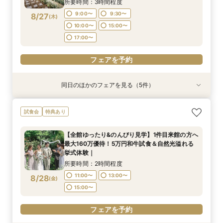
所要時間：3時間程度
フェアを予約
9:00〜
9:30〜
8/27
(
木
)
フェアを予約
フェアを予約
10:00〜
15:00〜
17:00〜
フェアを予約
同日のほかのフェアを見る（5件）
試食会
試食会
試食会
試食会
特典あり
特典あり
特典あり
特典あり
特典あり
最短2か月で準備も可能【6名様×55万円～】高
和装も気になる方へ｜カジュアル和婚から本格的
【全館ゆったり&のんびり見学】1件目来館の方へ
最短3ヶ月で準備可能×マタニティ＆パパママ婚
タイパ重視のおふたりへ｜60分クイック相談会
試食会
特典あり
崎駅徒歩3分の好アクセス×豪華おもてなし料理
な神前式もイメージが膨らむご案内♪｜フォトウ
最大160万優待！5万円和牛試食＆自然光溢れる
も安心フェア【20名様×75万円～】豪華特典｜
｜お見積りのご案内も可能
｜成約特典ドレス特典×会場費プレゼント
エディング希望もご相談可能♪
挙式体験｜
成約特典*会場費プレゼント｜
所要時間：1時間程度
【全館ゆったり&のんびり見学】1件目来館の方へ
所要時間：2時間程度
所要時間：2時間程度
所要時間：2時間程度
所要時間：2時間程度
10:00〜
15:00〜
最大160万優待！5万円和牛試食＆自然光溢れる
11:00〜
11:30〜
11:30〜
9:00〜
10:00〜
13:00〜
13:00〜
13:00〜
8/27
8/27
8/27
8/27
8/27
挙式体験｜
(
(
(
(
(
木
木
木
木
木
)
)
)
)
)
17:00〜
15:00〜
15:00〜
15:00〜
15:00〜
17:00〜
所要時間：2時間程度
フェアを予約
11:00〜
13:00〜
8/28
(
金
)
フェアを予約
フェアを予約
フェアを予約
フェアを予約
15:00〜
フェアを予約