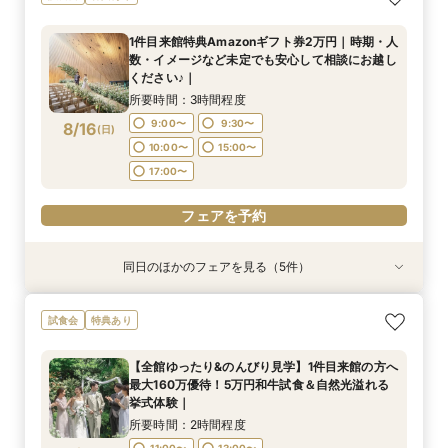
崎駅徒歩3分の好アクセス×豪華おもてなし料理
円～｜お急ぎの方にもおすすめ！｜当日の過ごし
待×5万円相当豪華試｜自然光降り注ぐチャペル
花嫁ALL相談会
｜成約特典ドレス特典×会場費プレゼント
方・ご準備・気になる費用面もしっかりご案内｜
入場体験｜プレミアムフェア開催中！BIG特典付
所要時間：3時間程度
1件目来館特典Amazonギフト券2万円｜時期・人
マイナビ限定特典あり
所要時間：2時間程度
所要時間：2時間30分程度
所要時間：3時間程度
9:00〜
9:30〜
数・イメージなど未定でも安心して相談にお越し
9:00〜
9:00〜
9:00〜
10:00〜
10:00〜
9:30〜
8/15
8/15
8/15
8/15
ください♪｜
(
(
(
(
土
土
土
土
)
)
)
)
10:00〜
15:00〜
10:00〜
15:00〜
15:00〜
17:00〜
17:00〜
15:00〜
所要時間：3時間程度
17:00〜
17:00〜
9:00〜
9:30〜
8/16
(
日
)
フェアを予約
フェアを予約
フェアを予約
10:00〜
15:00〜
フェアを予約
17:00〜
フェアを予約
同日のほかのフェアを見る（5件）
試食会
試食会
試食会
試食会
試食会
特典あり
特典あり
特典あり
特典あり
特典あり
最短2か月で準備も可能【6名様×55万円～】高
【マイナビ限定AM特典あり】＼エテルナ高崎第
【結婚式に向けた不安を解消！】最大160万円優
【ご結婚がきまったばかりのおふたりへ！】お顔
【お盆BIG】Gift2万円×10大特典｜駅近＆木漏れ
試食会
特典あり
崎駅徒歩3分の好アクセス×豪華おもてなし料理
一希望の方へ／160万円のご優待｜自然光降り注
待×5万円相当豪華試｜自然光降り注ぐチャペル
合わせから当日までフルサポート｜マイナビ限定
日挙式
｜成約特典ドレス特典×会場費プレゼント
ぐチャペル見学×高級国産牛試食×豪華特典｜
入場体験｜プレミアムフェア開催中！BIG特典付
特典10大豪華特典最大160万円相当｜5万円相当
所要時間：3時間程度
【全館ゆったり&のんびり見学】1件目来館の方へ
豪華試食付｜
所要時間：2時間程度
所要時間：2時間程度
所要時間：3時間程度
所要時間：3時間程度
9:00〜
9:30〜
最大160万優待！5万円和牛試食＆自然光溢れる
9:00〜
9:00〜
9:00〜
9:00〜
10:00〜
9:30〜
9:30〜
9:30〜
8/16
8/16
8/16
8/16
8/16
挙式体験｜
(
(
(
(
(
日
日
日
日
日
)
)
)
)
)
10:00〜
15:00〜
10:00〜
10:00〜
10:00〜
15:00〜
17:00〜
15:00〜
15:00〜
15:00〜
所要時間：2時間程度
17:00〜
17:00〜
17:00〜
17:00〜
11:00〜
13:00〜