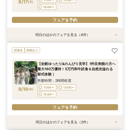
8/17
(
月
)
フェアを予約
フェアを予約
15:00〜
フェアを予約
フェアを予約
フェアを予約
フェアを予約
同日のほかのフェアを見る（4件）
試食会
特典あり
試食会
試食会
特典あり
特典あり
特典あり
最短3ヶ月で準備可能×マタニティ＆パパママ婚
タイパ重視のおふたりへ｜60分クイック相談会
1件目来館特典Amazonギフト券2万円｜時期・人
和装も気になる方へ｜カジュアル和婚から本格的
試食会
特典あり
も安心フェア【20名様×75万円～】豪華特典｜
｜お見積りのご案内も可能
数・イメージなど未定でも安心して相談にお越し
な神前式もイメージが膨らむご案内♪｜フォトウ
成約特典*会場費プレゼント｜
ください♪｜
エディング希望もご相談可能♪
所要時間：1時間程度
【全館ゆったり&のんびり見学】1件目来館の方へ
所要時間：2時間程度
所要時間：3時間程度
所要時間：2時間程度
10:00〜
15:00〜
最大160万優待！5万円和牛試食＆自然光溢れる
11:30〜
11:30〜
9:00〜
13:00〜
13:00〜
9:30〜
8/17
8/17
8/17
8/17
挙式体験｜
(
(
(
(
月
月
月
月
)
)
)
)
17:00〜
10:00〜
15:00〜
15:00〜
15:00〜
所要時間：2時間程度
17:00〜
フェアを予約
11:00〜
13:00〜
8/19
(
水
)
フェアを予約
フェアを予約
15:00〜
フェアを予約
フェアを予約
同日のほかのフェアを見る（2件）
試食会
試食会
特典あり
特典あり