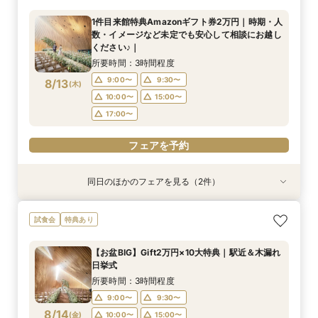
エディング希望もご相談可能♪
1件目来館特典Amazonギフト券2万円｜時期・人
所要時間：2時間程度
数・イメージなど未定でも安心して相談にお越し
11:30〜
13:00〜
8/12
ください♪｜
(
水
)
15:00〜
所要時間：3時間程度
9:00〜
9:30〜
8/13
(
木
)
フェアを予約
10:00〜
15:00〜
17:00〜
フェアを予約
同日のほかのフェアを見る（2件）
試食会
試食会
特典あり
特典あり
【お盆】1件目Gift2万円×挙式料0円｜駅近＆木
【結婚式に向けた不安を解消！】最大160万円優
試食会
特典あり
漏れ日挙式
待×5万円相当豪華試｜自然光降り注ぐチャペル
入場体験｜プレミアムフェア開催中！BIG特典付
所要時間：3時間程度
【お盆BIG】Gift2万円×10大特典｜駅近＆木漏れ
所要時間：3時間程度
9:00〜
9:30〜
日挙式
9:00〜
9:30〜
8/13
8/13
(
(
木
木
)
)
10:00〜
15:00〜
所要時間：3時間程度
10:00〜
15:00〜
17:00〜
9:00〜
9:30〜
17:00〜
8/14
(
金
)
10:00〜
15:00〜