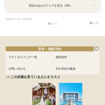
同日のほかのフェアを見る（5件）
試食会
特典あり
試食会
試食会
試食会
特典あり
特典あり
特典あり
特典あり
最短3ヶ月で準備可能×マタニティ＆パパママ婚
タイパ重視のおふたりへ｜60分クイック相談会
1件目来館特典Amazonギフト券2万円｜時期・人
最短2か月で準備も可能【6名様×55万円～】高
和装も気になる方へ｜カジュアル和婚から本格的
全84件中 1件〜20件表示
も安心フェア【20名様×75万円～】豪華特典｜
｜お見積りのご案内も可能
数・イメージなど未定でも安心して相談にお越し
崎駅徒歩3分の好アクセス×豪華おもてなし料理
な神前式もイメージが膨らむご案内♪｜フォトウ
…
次へ
1
2
3
5
成約特典*会場費プレゼント｜
ください♪｜
｜成約特典ドレス特典×会場費プレゼント
エディング希望もご相談可能♪
所要時間：1時間程度
所要時間：2時間程度
所要時間：3時間程度
所要時間：2時間程度
所要時間：2時間程度
10:00〜
15:00〜
11:30〜
11:30〜
9:00〜
9:00〜
10:00〜
13:00〜
13:00〜
9:30〜
8/28
8/28
8/28
8/28
8/28
(
(
(
(
(
金
金
金
金
金
)
)
)
)
)
17:00〜
10:00〜
15:00〜
15:00〜
15:00〜
15:00〜
17:00〜
17:00〜
フェアを予約
見学・相談予約
フェアを予約
フェアを予約
フェアを予約
ブライダルフェア一覧
資料請求
フェアを予約
お問い合わせ
空き状況の確認
この式場を見ている人にオススメ