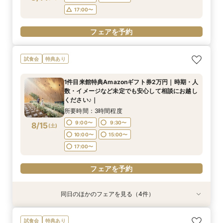
フェアを予約
17:00〜
フェアを予約
フェアを予約
試食会
特典あり
1件目来館特典Amazonギフト券2万円｜時期・人
数・イメージなど未定でも安心して相談にお越し
ください♪｜
所要時間：3時間程度
9:00〜
9:30〜
8/15
(
土
)
10:00〜
15:00〜
17:00〜
フェアを予約
同日のほかのフェアを見る（4件）
試食会
試食会
試食会
試食会
特典あり
特典あり
特典あり
特典あり
最短2か月で準備も可能【6名様×55万円～】高
【ご家族でのご結婚式を検討の方へ】10名58万
【結婚式に向けた不安を解消！】最大160万円優
【お盆】オマール海老＆国産牛試食♪高崎駅近＆
試食会
特典あり