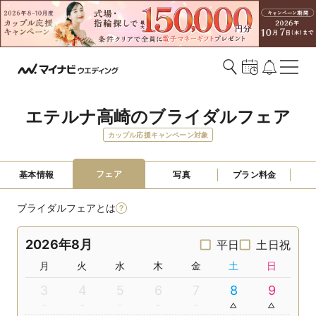
エテルナ高崎のブライダルフェア
カップル応援キャンペーン対象
フェア
基本情報
写真
プラン料金
ブライダルフェアとは
2026年8月
平日
土日祝
月
火
水
木
金
土
日
3
4
5
6
7
8
9