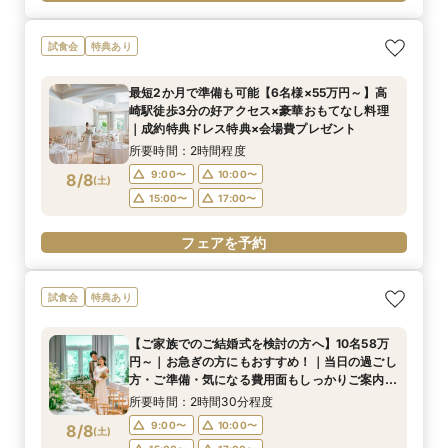
試食会
特典あり
最短2か月で準備も可能【6名様×55万円～】高
崎駅徒歩3分の好アクセス×豪華おもてなし料理
｜成約特典ドレス特典×会場費プレゼント
所要時間：2時間程度
9:00〜
10:00〜
8/8
(
土
)
15:00〜
17:00〜
フェアを予約
試食会
特典あり
【ご家族でのご結婚式を検討の方へ】10名58万
円～｜お急ぎの方にもおすすめ！｜当日の過ごし
方・ご準備・気になる費用面もしっかりご案内｜
マイナビ限定特典あり
所要時間：2時間30分程度
9:00〜
10:00〜
8/8
(
土
)