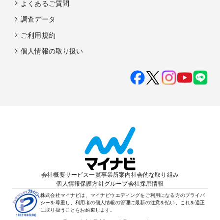
よくあるご質問
調査データ
ご利用規約
個人情報の取り扱い
会社概要
サービス一覧
事業所案内
社会的な取り組み
個人情報保護方針
グループ会社
採用情報
株式会社マイナビは、マイナビウエディングをご利用になる方のプライバ
シーを尊重し、利用者の個人情報の管理に最新の注意を払い、これを適正
に取り扱うことをお約束します。