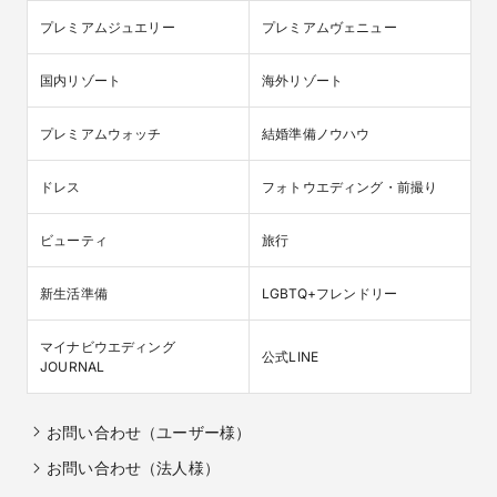
プレミアムジュエリー
プレミアムヴェニュー
国内リゾート
海外リゾート
プレミアムウォッチ
結婚準備ノウハウ
ドレス
フォトウエディング・前撮り
ビューティ
旅行
新生活準備
LGBTQ+フレンドリー
マイナビウエディング

公式LINE
JOURNAL
お問い合わせ（ユーザー様）
お問い合わせ（法人様）