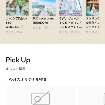
【東京を感じる絶景をゲストに贈る】世界中のゲストをもてな
してきた「ホテルインターコンチネンタル東京ベイ」での結婚
式を体験！少人数のアットホームなご結婚式にぴったりの「ス
ニーズ代官山 by
SUD restaurant
ラグナヴェール
ストリングス
イートルーム会食」見学&試食付！
T&G
TERAKOYA
ＴＯＫＹＯ（ＬＡ
ル東京インタ
WEDDING(旧
ＧＵＮＡＶＥＩＬ
ンチネンタル
東京都／品川・目
アーカンジェル代
ＴＯＫＹＯ）
東京都／白金・恵
黒・浜松町・世田
東京都／東京駅・
東京都／品川
官山)
比寿・代官山・広
谷
皇居周辺
黒・浜松町・
尾
谷
Pick Up
オススメ情報
今月のオリジナル特集