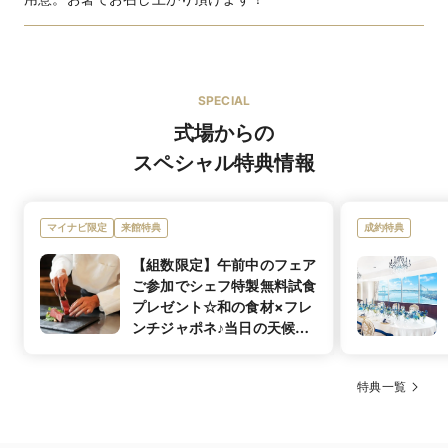
SPECIAL
オリジナルブランド
式場からの
スペシャル特典情報
ACQUA GRAZIE、DESTINYline、Aliliale、セントアク
ブランド名
アチャペルオリジナルドレス
NYやParisをはじめファッショントレンドの最先端都市
マイナビ限定
来館特典
成約特典
特徴
から世界に名だたるデザイナー達がこだわり抜いた稀少
なドレスをセレクト。
【組数限定】午前中のフェア
ご参加でシェフ特製無料試食
ウエディングドレス 376着／カラードレス 195着／タキ
プレゼント☆和の食材×フレ
シード 400着
（デザイン数）ウェディングドレス：約150着、カラー
ンチジャポネ♪当日の天候ま
着数
ドレス：約80着、タキシード：約40着
フランス料理、和洋折衷
料理の種類
で考えてお料理の味付けを変
細部にまでこだわったデザイナーズドレスを取り揃えて
えるシェフのこだわり料理♪
おります。
特典一覧
14,300円〜23,100円
料理料金
ナイフとフォークだけでなく、お箸をご用意してお召し
ウエディングドレス 3号〜／カラードレス 3号〜／タキ
上がり頂きますので
シード Y3〜
幅広い年齢層のゲストに楽しんで頂けるコース料理です♪