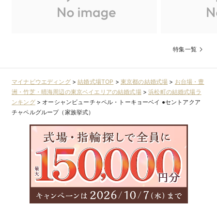
特集一覧
マイナビウエディング
>
結婚式場TOP
>
東京都の結婚式場
>
お台場・豊
洲・竹芝・晴海周辺の東京ベイエリアの結婚式場
>
浜松町の結婚式場ラ
ンキング
>
オーシャンビューチャペル・トーキョーベイ ●セントアクア
チャペルグループ（家族挙式）