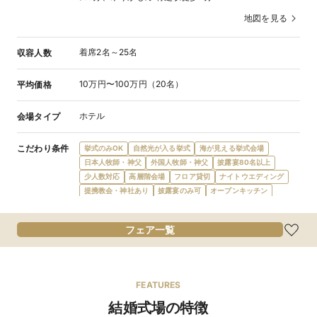
地図を見る
着席2名～25名
収容人数
10万円〜100万円（20名）
平均価格
ホテル
会場タイプ
こだわり条件
挙式のみOK
自然光が入る挙式
海が見える挙式会場
日本人牧師・神父
外国人牧師・神父
披露宴80名以上
少人数対応
高層階会場
フロア貸切
ナイトウエディング
提携教会・神社あり
披露宴のみ可
オープンキッチン
フレンチ
和洋折衷
食物アレルギー対応
オーダーケーキ
デザートビュッフェ
会費制パーティ
宿泊施設提携
フェア一覧
ガーデン・庭
プロジェクターあり
新郎新婦控室あり
親族控室あり
ゲスト控室あり
バリアフリー対応
新郎新婦衣装充実
親族ゲスト衣装レンタル
親族着付あり
当日払い可
駅徒歩5分
最寄駅から送迎あり
駐車場あり
FEATURES
空港アクセス至便
インターチェンジ5km圏内
結婚式場の特徴