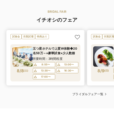
ウエディングドレス・カラードレスはいずれも3～21号
サイズ
までの豊富なサイズ展開で、花嫁のあらゆるニーズに応
可
えます。
オリジナルメ
BRIDAL FAIR
おふたりの出身地や思い出にちなんだ料理をシェフと一
タキシードについてもELLサイズまでのご案内が可能で
ニュー
イチオシのフェア
緒に作り上げることが可能です。
す※お取り寄せ
ウエディングドレス 150,000円〜／カラードレス
可
アレルギー対応
230,000円〜／タキシード 230,000円〜
ゲスト様の顔ぶれに合わせ、アレルギーがある方にも万
レンタル価格
試食会
衣装試着
特典あり
試食会
衣装試
基本プランにドレスが含まれているのでお得にレンタル
全の心配りで対応します。
ができます。
五つ星ホテルで上質W体験◆20
可
箸対応
あり
名59万～×豪華試食×少人数婚
和・洋・折衷料理のすべてにお箸をご用意しています。
マタニティド
マタニティの方にもご安心いただけるよう結婚式当日で
所要時間：3時間程度
レス
もサイズ調整可能なウェディングドレスも取り扱ってお
ります。
8:55〜
13:00〜
可
お子様料理
8/8
お子様のご年齢に合わせて
8/9
(
土
)
13:30〜
16:30〜
(
日
)
和装・着物
お子様ランチ・お子様コースをご用意させて頂いており
17:00〜
ます。
ブライダルフェア一覧