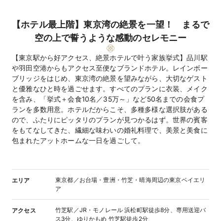
【ホテル最上階】東京湾の絶景を一望！ まるで
空の上で誓うような感動のセレモニー
【東京駅から好アクセス、絶景ホテルで叶う家族挙式】品川駅
や羽田空港からもアクセス至便なブランドホテル。レインボー
ブリッジをはじめ、東京湾の絶景を望みながら、大切なゲスト
と優雅なひと時を過ごせます。すべてのプランに衣装、メイク
を含み、「挙式＋会食10名／35万～」など50名までの会食プ
ランを多数用意。ホテルだからこそ、多種多様な選択肢がある
ので、ふたりにピッタリのプランが見つかるはず。世界の賓客
をもてなしてきた、繊細な味わいの婚礼料理で、美景と美食に
包まれたアットホームな一日を過ごして。
東京都／お台場・豊洲・竹芝・晴海周辺の東京ベイエリ
エリア
ア
竹芝駅／JR・モノレール 浜松町駅徒歩8分、専用送迎バ
アクセス
ス3分、ゆりかもめ 竹芝駅徒歩2分