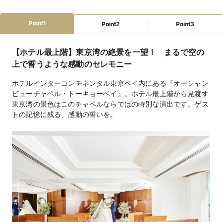
ファミリーウェ
授乳室
オムツ替えスペース
ベビーベッド
離乳食持込可
ディング
アレルギー対応
Point1
Point2
Point3
教会式（チャペル式）99,000円/人前式99,000円
挙式スタイル
【ホテル最上階】東京湾の絶景を一望！ まるで空の
フレンチ14,300円～
料理料金
上で誓うような感動のセレモニー
プランに含む
飲物料金
ホテルインターコンチネンタル東京ベイ内にある『オーシャン
ビューチャペル・トーキョーベイ』。ホテル最上階から見渡す
ペーパーアイテム無料
持込料金
東京湾の景色はこのチャペルならではの特別な演出です。ゲス
トの記憶に残る、感動の誓いを。
写真室 / 美容室 / クローク / メイク室 / 着付室 / 照明 / 宿
設備
泊施設 / ピアノ / 控室 / ガーデン/プロジェクター＆スク
リーン
フォトギャラリーを見る
あり、手配可能
宿泊施設
二次会利用可能
二次会