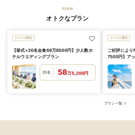
PLAN
オトクなプラン
マイナビ限定
マイナビ限定
オリジナルブランド
【挙式+20名会食69万8500円】少人数ホ
ご好評により増
ACQUA GRAZIE、DESTINYline、Aliliale、セントアク
テルウエディングプラン
7500円】
ブランド名
アチャペルオリジナル衣装
ング
58
伝統的な白無垢やおしゃれなデザインの色打掛など、
20
名
万
5,200
円
特徴
様々な種類やサイズを豊富に取り揃えております。洋髪
との組み合わせももちろん可能！
白無垢 20着／色打掛 60着／黒引き振袖 4着／引き振袖
4着／紋付袴 4着
プラン一覧
衣装総点数
伝統的な白無垢はもちろん、季節感のある花や草木をあ
しらった華やかな色打掛、引き振袖など様々な種類・サ
イズをご用意しております。
レンタル価格
新婦 150,000円〜／新郎 80,000円〜