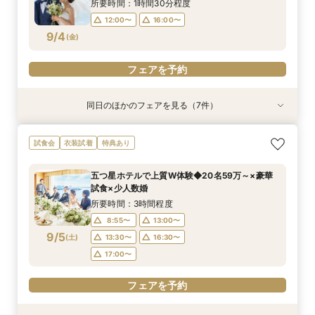
9/3
9/3
9/3
9/3
9/3
9/3
9/3
(
(
(
(
(
(
(
木
木
木
木
木
木
木
)
)
)
)
)
)
)
18:00〜
所要時間：1時間30分程度
12:00〜
16:00〜
フェアを予約
フェアを予約
フェアを予約
フェアを予約
フェアを予約
フェアを予約
フェアを予約
9/4
(
金
)
フェアを予約
同日のほかのフェアを見る（7件）
特典あり
衣装試着
特典あり
衣装試着
衣装試着
衣装試着
衣装試着
特典あり
特典あり
特典あり
特典あり
特典あり
《オンライン相談会》スマホで参加OK◎見積り×
【パパママ応援！】マタニティ婚＆パパ・ママ婚
【結婚式を迷っている方へ】10名35万～*まるわ
【平日限定のお得な特典あり】家族婚×ブランド
【必要なものだけ】ぴったり見つかるお得プラン
挙式&ホテルスイートルーム会食10名35万円～♪
【絶景チャペル】賢くブランドホテル結婚式相談
試食会
衣装試着
特典あり
特典付き
相談会
かり相談会
ホテルご相談会★
♪最大28万優待
平日特典あり
会！限定特典付
所要時間：1時間程度
所要時間：3時間程度
所要時間：1時間30分程度
所要時間：3時間程度
所要時間：3時間程度
所要時間：3時間程度
所要時間：3時間程度
五つ星ホテルで上質W体験◆20名59万～×豪華
18:00〜
12:00〜
13:00〜
12:00〜
12:00〜
12:00〜
12:00〜
19:00〜
16:00〜
16:00〜
16:00〜
16:00〜
16:00〜
16:00〜
試食×少人数婚
9/4
9/4
9/4
9/4
9/4
9/4
9/4
(
(
(
(
(
(
(
金
金
金
金
金
金
金
)
)
)
)
)
)
)
18:00〜
所要時間：3時間程度
8:55〜
13:00〜
フェアを予約
フェアを予約
フェアを予約
フェアを予約
フェアを予約
フェアを予約
フェアを予約
9/5
(
土
)
13:30〜
16:30〜
17:00〜
フェアを予約