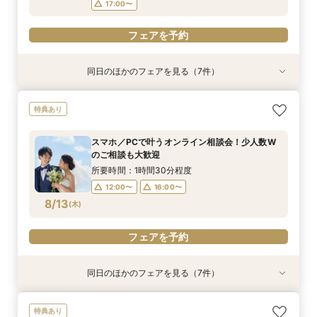
17:00〜
フェアを予約
同日のほかのフェアを見る（7件）
試食会
試食会
特典あり
試食会
試食会
試食会
試食会
衣装試着
衣装試着
衣装試着
衣装試着
衣装試着
衣装試着
特典あり
特典あり
特典あり
特典あり
特典あり
特典あり
【最大20万特典】海見えチャペル×五つ星ホテル
【必要なものだけ】ぴったり見つかるお得プラン
スマホ・PCで叶うオンライン相談会！少人数W
絶景海見えチャペルで感動ウエディング☆会場見
挙式&ホテルスイートルーム会食10名35万円～♪
【6名28万～】少人数×ブランドホテルでおもて
【料理重視の方】家族挙式フェア＼牛フィレ×
特典あり
少人数Wフェア
♪最大28万優待
のご相談も大歓迎
学×見積り×試食
無料試食付
なしWが叶う
フォアグラ美食／
所要時間：3時間程度
所要時間：3時間程度
所要時間：1時間30分程度
所要時間：3時間程度
所要時間：3時間程度
所要時間：3時間程度
所要時間：3時間程度
スマホ／PCで叶うオンライン相談会！少人数W
9:00〜
9:00〜
9:00〜
9:00〜
9:00〜
8:50〜
8:50〜
13:00〜
13:00〜
13:00〜
13:00〜
13:00〜
13:00〜
13:00〜
のご相談も大歓迎
8/11
8/11
8/11
8/11
8/11
8/11
8/11
(
(
(
(
(
(
(
火
火
火
火
火
火
火
)
)
)
)
)
)
)
13:30〜
13:30〜
13:30〜
13:30〜
13:30〜
13:30〜
13:30〜
16:30〜
16:30〜
16:30〜
16:30〜
16:30〜
16:30〜
16:30〜
所要時間：1時間30分程度
17:00〜
17:00〜
17:00〜
17:00〜
17:00〜
17:00〜
17:00〜
12:00〜
16:00〜
8/13
(
木
)
フェアを予約
フェアを予約
フェアを予約
フェアを予約
フェアを予約
フェアを予約
フェアを予約
フェアを予約
同日のほかのフェアを見る（7件）
特典あり
衣装試着
特典あり
衣装試着
衣装試着
衣装試着
衣装試着
特典あり
特典あり
特典あり
特典あり
特典あり
《オンライン相談会》スマホで参加OK◎見積り×
【パパママ応援！】マタニティ婚＆パパ・ママ婚
【結婚式を迷っている方へ】10名35万～*まるわ
【平日限定のお得な特典あり】家族婚×ブランド
【必要なものだけ】ぴったり見つかるお得プラン
挙式&ホテルスイートルーム会食10名35万円～♪
【絶景チャペル】賢くブランドホテル結婚式相談
特典あり