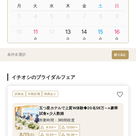
月
火
水
木
金
土
日
3
4
5
6
7
8
9
10
11
12
13
14
15
16
条件未選択
絞り込む
イチオシのブライダルフェア
試食会
衣装試着
特典あり
五つ星ホテルで上質W体験◆20名59万～×豪華
試食×少人数婚
所要時間：3時間程度
8:55〜
13:00〜
8/11
(
火
)
13:30〜
16:30〜