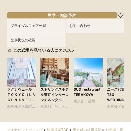
9/6
9/6
9/6
9/6
9/6
9/6
9/6
(
(
(
(
(
(
(
日
日
日
日
日
日
日
)
)
)
)
)
)
)
13:30〜
13:30〜
13:30〜
13:30〜
13:30〜
13:30〜
13:30〜
16:30〜
16:30〜
16:30〜
16:30〜
16:30〜
16:30〜
16:30〜
17:00〜
17:00〜
17:00〜
17:00〜
17:00〜
17:00〜
17:00〜
見学・相談予約
フェアを予約
フェアを予約
フェアを予約
フェアを予約
フェアを予約
フェアを予約
フェアを予約
ブライダルフェア一覧
お問い合わせ
空き状況の確認
この式場を見ている人にオススメ
ラグナヴェール
ストリングスホテ
SUD restaurant
ニーズ代官山 b
ＴＯＫＹＯ（ＬＡ
ル東京インターコ
TERAKOYA
T&G
ＧＵＮＡＶＥＩＬ
ンチネンタル
WEDDING(旧
東京都／品川・目
ＴＯＫＹＯ）
アーカンジェ
東京都／東京駅・
東京都／品川・目
黒・浜松町・世田
東京都／白金
官山)
皇居周辺
黒・浜松町・世田
谷
比寿・代官山
谷
尾
マイナビウエディング
>
結婚式場TOP
>
東京都の結婚式場
>
お台場・豊