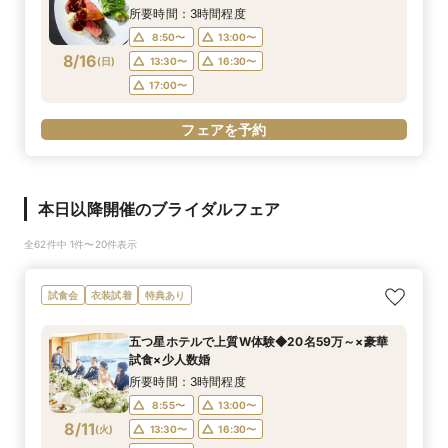
所要時間：3時間程度
8:50〜
13:00〜
8/16
(
日
)
13:30〜
16:30〜
17:00〜
フェアを予約
本日以降開催のブライダルフェア
全62件中 1件〜20件表示
試食会
衣装試着
特典あり
五つ星ホテルで上質W体験◆20名59万～×豪華
試食×少人数婚
所要時間：3時間程度
8:55〜
13:00〜
8/11
(
火
)
13:30〜
16:30〜