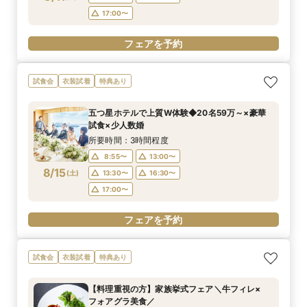
17:00〜
フェアを予約
試食会
衣装試着
特典あり
五つ星ホテルで上質W体験◆20名59万～×豪華
試食×少人数婚
所要時間：3時間程度
8:55〜
13:00〜
8/15
(
土
)
13:30〜
16:30〜
17:00〜
フェアを予約
試食会
衣装試着
特典あり
【料理重視の方】家族挙式フェア＼牛フィレ×
フォアグラ美食／