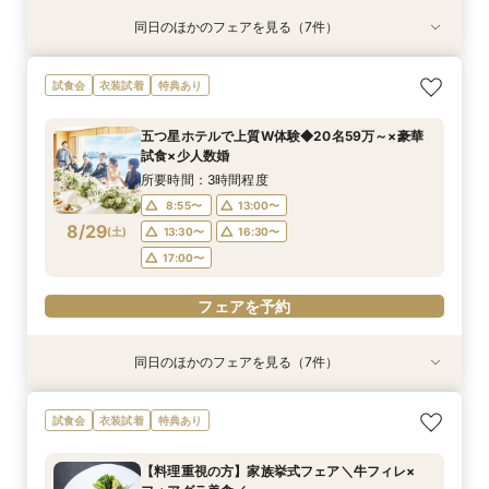
同日のほかのフェアを見る（7件）
特典あり
衣装試着
特典あり
衣装試着
衣装試着
衣装試着
衣装試着
特典あり
特典あり
特典あり
特典あり
特典あり
《オンライン相談会》スマホで参加OK◎見積り×
【パパママ応援！】マタニティ婚＆パパ・ママ婚
【結婚式を迷っている方へ】10名35万～*まるわ
【平日限定のお得な特典あり】家族婚×ブランド
【必要なものだけ】ぴったり見つかるお得プラン
挙式&ホテルスイートルーム会食10名35万円～♪
【絶景チャペル】賢くブランドホテル結婚式相談
試食会
衣装試着
特典あり
特典付き
相談会
かり相談会
ホテルご相談会★
♪最大28万優待
平日特典あり
会！限定特典付
所要時間：1時間程度
所要時間：3時間程度
所要時間：1時間30分程度
所要時間：3時間程度
所要時間：3時間程度
所要時間：3時間程度
所要時間：3時間程度
五つ星ホテルで上質W体験◆20名59万～×豪華
18:00〜
12:00〜
13:00〜
12:00〜
12:00〜
12:00〜
12:00〜
19:00〜
16:00〜
16:00〜
16:00〜
16:00〜
16:00〜
16:00〜
試食×少人数婚
8/28
8/28
8/28
8/28
8/28
8/28
8/28
(
(
(
(
(
(
(
金
金
金
金
金
金
金
)
)
)
)
)
)
)
18:00〜
所要時間：3時間程度
8:55〜
13:00〜
フェアを予約
フェアを予約
フェアを予約
フェアを予約
フェアを予約
フェアを予約
フェアを予約
8/29
(
土
)
13:30〜
16:30〜
17:00〜
フェアを予約
同日のほかのフェアを見る（7件）
試食会
試食会
特典あり
試食会
試食会
試食会
試食会
衣装試着
衣装試着
衣装試着
衣装試着
衣装試着
衣装試着
特典あり
特典あり
特典あり
特典あり
特典あり
特典あり
【最大20万特典】海見えチャペル×五つ星ホテル
【必要なものだけ】ぴったり見つかるお得プラン
スマホ・PCで叶うオンライン相談会！少人数W
絶景海見えチャペルで感動ウエディング☆会場見
挙式&ホテルスイートルーム会食10名35万円～♪
【6名28万～】少人数×ブランドホテルでおもて
【料理重視の方】家族挙式フェア＼牛フィレ×
試食会
衣装試着
特典あり
少人数Wフェア
♪最大28万優待
のご相談も大歓迎
学×見積り×試食
無料試食付
なしWが叶う
フォアグラ美食／
所要時間：3時間程度
所要時間：3時間程度
所要時間：1時間30分程度
所要時間：3時間程度
所要時間：3時間程度
所要時間：3時間程度
所要時間：3時間程度
【料理重視の方】家族挙式フェア＼牛フィレ×
9:00〜
9:00〜
9:00〜
9:00〜
9:00〜
8:50〜
8:50〜
13:00〜
13:00〜
13:00〜
13:00〜
13:00〜
13:00〜
13:00〜