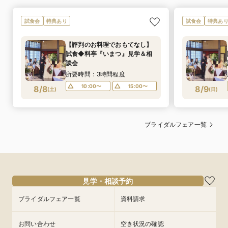
試食会
特典あり
試食会
特典あ
【評判のお料理でおもてなし】
試食◆料亭『いまつ』見学＆相
談会
所要時間：3時間程度
10:00〜
15:00〜
8/8
8/9
(
土
)
(
日
)
ブライダルフェア一覧
見学・相談予約
ブライダルフェア一覧
資料請求
お問い合わせ
空き状況の確認