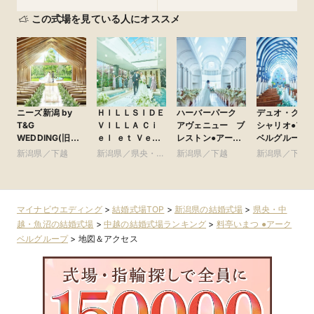
この式場を見ている人にオススメ
ニーズ新潟 by
ＨＩＬＬＳＩＤＥ
ハーバーパーク
デュオ・グラ
T&G
ＶＩＬＬＡ Ｃｉ
アヴェニュー ブ
シャリオ●アー
WEDDING(旧
ｅｌ ｅｔ Ｖｅｒ
レストン●アーク
ベルグループ
アーククラブ迎賓
ｔ（ヒルサイド
ベルグループ
新潟県／下越
新潟県／県央・中
新潟県／下越
新潟県／下越
館 新潟)
ヴィラ シエル
越・魚沼
ヴェルト） ●VIP
グループ
マイナビウエディング
>
結婚式場TOP
>
新潟県の結婚式場
>
県央・中
越・魚沼の結婚式場
>
中越の結婚式場ランキング
>
料亭いまつ ●アーク
ベルグループ
>
地図＆アクセス