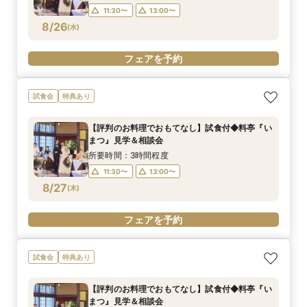
11:30〜
13:00〜
8/26
(
水
)
フェアを予約
試食会
特典あり
【評判のお料理でおもてなし】試食付◆料亭『い
まつ』見学＆相談会
所要時間：3時間程度
11:30〜
13:00〜
8/27
(
木
)
フェアを予約
試食会
特典あり
【評判のお料理でおもてなし】試食付◆料亭『い
まつ』見学＆相談会