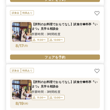
試食会
特典あり
【評判のお料理でおもてなし】試食付◆料亭『い
まつ』見学＆相談会
所要時間：3時間程度
11:30〜
13:00〜
8/17
(
月
)
フェアを予約
試食会
特典あり
【評判のお料理でおもてなし】試食付◆料亭『い
まつ』見学＆相談会
所要時間：3時間程度
11:30〜
13:00〜
8/19
(
水
)