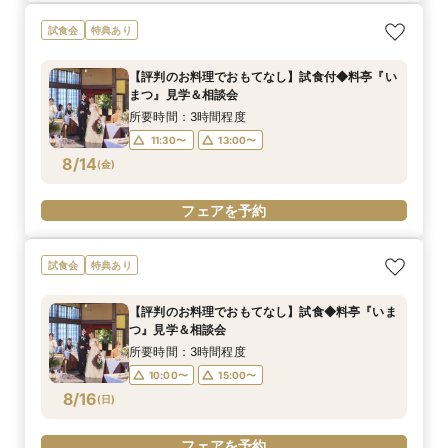
試食会
特典あり
【評判のお料理でおもてなし】試食付◆料亭『い
まつ』見学＆相談会
所要時間：3時間程度
11:30〜
13:00〜
8/14
(
金
)
フェアを予約
試食会
特典あり
【評判のお料理でおもてなし】試食◆料亭『いま
つ』見学＆相談会
所要時間：3時間程度
10:00〜
15:00〜
8/16
(
日
)
フェアを予約