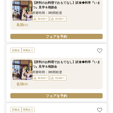
【評判のお料理でおもてなし】試食◆料亭『いま
つ』見学＆相談会
所要時間：3時間程度
10:00〜
15:00〜
8/8
(
土
)
フェアを予約
試食会
特典あり
【評判のお料理でおもてなし】試食◆料亭『いま
つ』見学＆相談会
所要時間：3時間程度
10:00〜
15:00〜
8/9
(
日
)
フェアを予約
試食会
特典あり