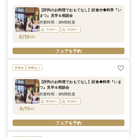
【評判のお料理でおもてなし】試食付◆料亭『い
まつ』見学＆相談会
所要時間：3時間程度
11:30〜
13:00〜
8/10
(
月
)
フェアを予約
試食会
特典あり
【評判のお料理でおもてなし】試食◆料亭『いま
つ』見学＆相談会
所要時間：3時間程度
10:00〜
15:00〜
8/11
(
火
)
フェアを予約