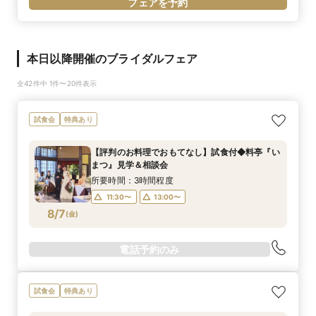
フェアを予約
本日以降開催のブライダルフェア
全42件中 1件〜20件表示
試食会
特典あり
【評判のお料理でおもてなし】試食付◆料亭『い
まつ』見学＆相談会
所要時間：3時間程度
11:30〜
13:00〜
8/7
(
金
)
電話予約のみ
試食会
特典あり