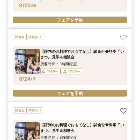
8/23
(
日
)
フェアを予約
試食会
特典あり
【評判のお料理でおもてなし】試食付◆料亭『い
まつ』見学＆相談会
所要時間：3時間程度
11:30〜
13:00〜
8/24
(
月
)
フェアを予約
試食会
特典あり
【評判のお料理でおもてなし】試食付◆料亭『い
まつ』見学＆相談会
所要時間：3時間程度