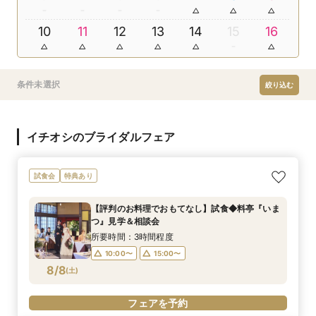
10
11
12
13
14
15
16
条件未選択
絞り込む
イチオシのブライダルフェア
試食会
特典あり
【評判のお料理でおもてなし】試食◆料亭『いま
つ』見学＆相談会
所要時間：3時間程度
10:00〜
15:00〜
8/8
(
土
)
フェアを予約