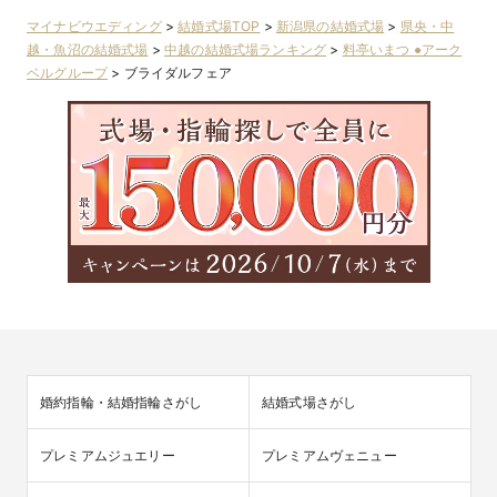
マイナビウエディング
>
結婚式場TOP
>
新潟県の結婚式場
>
県央・中
越・魚沼の結婚式場
>
中越の結婚式場ランキング
>
料亭いまつ ●アーク
ベルグループ
>
ブライダルフェア
婚約指輪・結婚指輪さがし
結婚式場さがし
プレミアムジュエリー
プレミアムヴェニュー