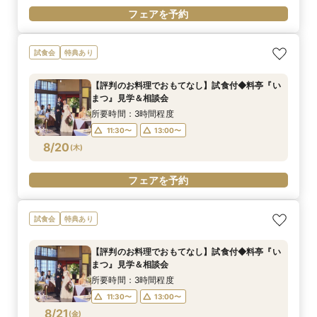
フェアを予約
試食会
特典あり
【評判のお料理でおもてなし】試食付◆料亭『い
まつ』見学＆相談会
所要時間：3時間程度
11:30〜
13:00〜
8/20
(
木
)
フェアを予約
試食会
特典あり
【評判のお料理でおもてなし】試食付◆料亭『い
まつ』見学＆相談会
所要時間：3時間程度
11:30〜
13:00〜
8/21
(
金
)