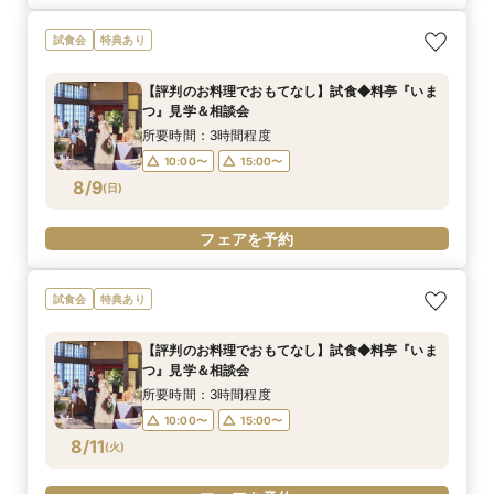
試食会
特典あり
【評判のお料理でおもてなし】試食◆料亭『いま
つ』見学＆相談会
所要時間：3時間程度
10:00〜
15:00〜
8/9
(
日
)
フェアを予約
試食会
特典あり
【評判のお料理でおもてなし】試食◆料亭『いま
つ』見学＆相談会
所要時間：3時間程度
10:00〜
15:00〜
8/11
(
火
)