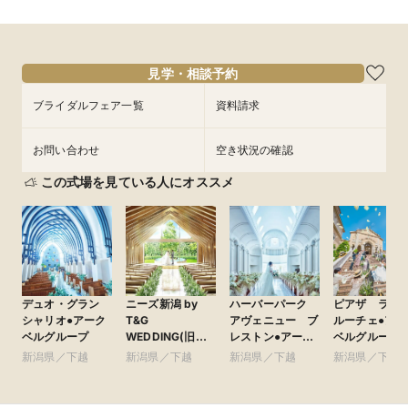
見学・相談予約
ブライダルフェア一覧
資料請求
お問い合わせ
空き状況の確認
この式場を見ている人にオススメ
デュオ・グラン
ニーズ新潟 by
ハーバーパーク
ピアザ ラ
シャリオ●アーク
T&G
アヴェニュー ブ
ルーチェ●アー
ベルグループ
WEDDING(旧
レストン●アーク
ベルグループ
アーククラブ迎賓
ベルグループ
新潟県／下越
新潟県／下越
新潟県／下越
新潟県／下越
館 新潟)