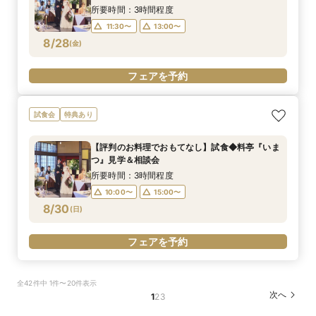
所要時間：3時間程度
11:30〜
13:00〜
8/28
(
金
)
フェアを予約
試食会
特典あり
【評判のお料理でおもてなし】試食◆料亭『いま
つ』見学＆相談会
所要時間：3時間程度
10:00〜
15:00〜
8/30
(
日
)
フェアを予約
全42件中 1件〜20件表示
次へ
1
2
3