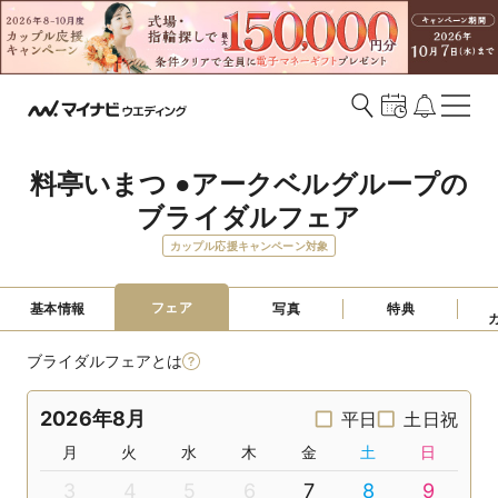
料亭いまつ ●アークベルグループの
ブライダルフェア
カップル応援キャンペーン対象
フェア
基本情報
写真
特典
ブライダルフェアとは
2026年8月
平日
土日祝
月
火
水
木
金
土
日
3
4
5
6
7
8
9