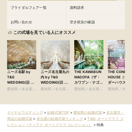
ブライダルフェア一覧
資料請求
お問い合わせ
空き状況の確認
この式場を見ている人にオススメ
ニーズ名駅 by
ニーズ名古屋丸の
THE KAWABUN
THE CONDER
T&G
内 by T&G
NAGOYA（ザ・
HOUSE（ザ 
WEDDING(旧 イ
WEDDING(旧 ト
カワブン・ナゴ
ダーハウス
ンフィニート 名
リフォーリア
ヤ） ●Plan・
●Plan・Do・S
愛知県／名古屋
愛知県／名古屋
愛知県／名古屋
愛知県／名古
古屋)
NAGOYA)
Do・Seeグルー
グループ
市・周辺
市・周辺
市・周辺
市・周辺
プ
マイナビウエディング
>
結婚式場TOP
>
愛知県の結婚式場
>
名古屋市・
周辺の結婚式場
>
名古屋の結婚式場ランキング
>
TIAD, オートグラフ コ
レクション（ティアド, オートグラフ コレクション）
>
特典