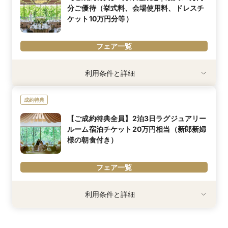
分ご優待（挙式料、会場使用料、ドレスチ
内容詳細
ケット10万円分等）
2万円相当ホテルペアディナーチケットをプレゼント。
メインディッシュ：牛フィレなど、贅沢ディナーへ無料招待。
※組数限定・先着順のため、上限に達し次第終了いたします
フェア一覧
※「マイナビ限定特典」は、マイナビウエディング経由で会場の見
学・フェア参加予約やお問い合わせをしていただいた場合にのみ適
用されます。
利用条件
利用条件と詳細
～2026年8月末までにお申込に限り
※挙式日により特典の内容が異なります詳しくはお問い合わせくだ
成約特典
内容詳細
【ご成約特典全員】2泊3日ラグジュアリー
最大90万円分の特典！
ルーム宿泊チケット20万円相当（新郎新婦
様の朝食付き）
※「マイナビ限定特典」は、マイナビウエディング経由で会場の見
学・フェア参加予約やお問い合わせをしていただいた場合にのみ適
フェア一覧
用されます。
利用条件
利用条件と詳細
2026年8月末までにお申込に限り
内容詳細