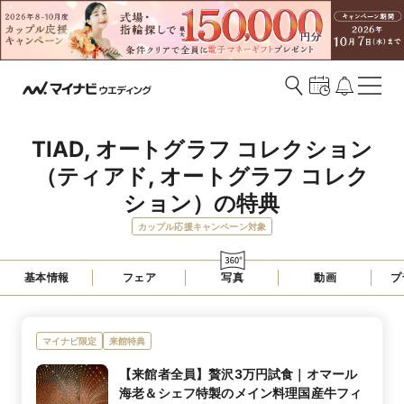
TIAD, オートグラフ コレクション
（ティアド, オートグラフ コレク
ション）の特典
カップル応援キャンペーン対象
基本情報
フェア
写真
動画
プ
マイナビ限定
来館特典
【来館者全員】贅沢3万円試食｜オマール
海老＆シェフ特製のメイン料理国産牛フィ