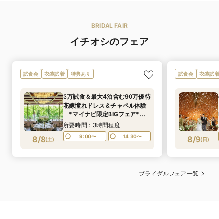
ラグジュアリールーム宿泊チケット｜TIADで2泊3日で過ごす結婚
式。特別で贅沢な時間をご満喫いただけます！（プール・ジム利用
BRIDAL FAIR
イチオシのフェア
試食会
衣装試着
特典あり
試食会
衣装試
3万試食＆最大4泊含む90万優待
花嫁憧れドレス＆チャペル体験
｜*マイナビ限定BIGフェア*緑
溢れる上質ホテルウエディング
所要時間：3時間程度
を体験できるフェア。ホテルペ
9:00〜
14:30〜
8/8
8/9
(
土
)
(
日
)
アディナーチケットや特別優待
などチェック！
ブライダルフェア一覧