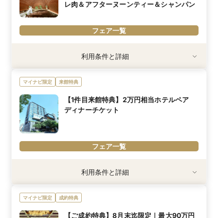
レ肉＆アフターヌーンティー＆シャンパン
フェア一覧
利用条件
利用条件と詳細
～2026年8月末までに初来館のカップル限定
※試食ご優待は試食会開催日の案内に限ります
マイナビ限定
来館特典
※新郎新婦のおふたりでご来館のカップル/30名以上のご結婚式を
ご検討/ご見学日から2年以内のご結婚式をお考えのカップル限定詳
【1件目来館特典】2万円相当ホテルペア
しくはお問い合わせくださいませ。
ディナーチケット
内容詳細
【ご来館者全員】
贅沢3万円試食｜オマール海老＆シェフ特製のメイン料理国産牛
フィレ肉＆アフターヌーンティー＆シャンパン2名様分プレゼント
フェア一覧
※新郎新婦のふたりで来館／30名以上の結婚式／見学日から2年以
内の挙式限定
※「マイナビ限定特典」は、マイナビウエディング経由で会場の見
利用条件
利用条件と詳細
学・フェア参加予約やお問い合わせをしていただいた場合にのみ適
～2026年8月末までに初来館のカップル限定
用されます。
※試食ご優待は試食会開催日の案内に限ります
マイナビ限定
成約特典
※新郎新婦のおふたりでご来館のカップル/30名以上のご結婚式を
ご検討/ご見学日から2年以内のご結婚式をお考えのカップル限定詳
【ご成約特典】8月末迄限定｜最大90万円
しくはお問い合わせくださいませ。