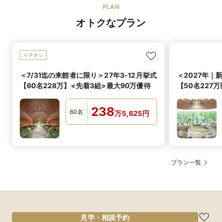
PLAN
オトクなプラン
イチオシ
＜7/31迄の来館者に限り＞27年3-12月挙式
＜2027年｜
【60名228万】<先着3組>最大90万優待
【50名227
迄申込
238
60
名
万
5,625
円
プラン一覧
見学・相談予約