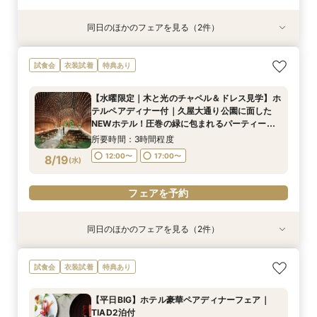
同日のほかのフェアを見る（2件）
試食会
試食会
衣装試着
衣装試着
特典あり
特典あり
会食会プラン相談会【30名〜】上質ホテルウェ
上質ホテルW体験！限定優待有！2万円相当ペア
試食会
衣装試着
特典あり
ディング
ディナー付フェア｜久屋大通り公園に面した
NEWホテル！圧巻の緑に包まれるパーティー会
所要時間：3時間程度
【水曜限定｜木と光のチャペル＆ドレス見学】ホ
場をチェック！
所要時間：3時間程度
12:00〜
17:00〜
テルペアディナー付｜久屋大通り公園に面した
12:00〜
17:00〜
8/17
8/17
NEWホテル！圧巻の緑に包まれるパーティー会
(
(
月
月
)
)
場をチェック！
所要時間：3時間程度
フェアを予約
フェアを予約
12:00〜
17:00〜
8/19
(
水
)
フェアを予約
同日のほかのフェアを見る（2件）
試食会
試食会
衣装試着
衣装試着
特典あり
特典あり
TIAD人気！贅沢ペアランチ付平日限定フェア＊
会食会プラン相談会【30名〜】上質ホテルウェ
試食会
衣装試着
特典あり
感動挙式体験
ディング
所要時間：3時間程度
所要時間：3時間程度
【平日BIG】ホテル豪華ペアディナーフェア｜
12:00〜
12:00〜
17:00〜
17:00〜
TIAD2泊付