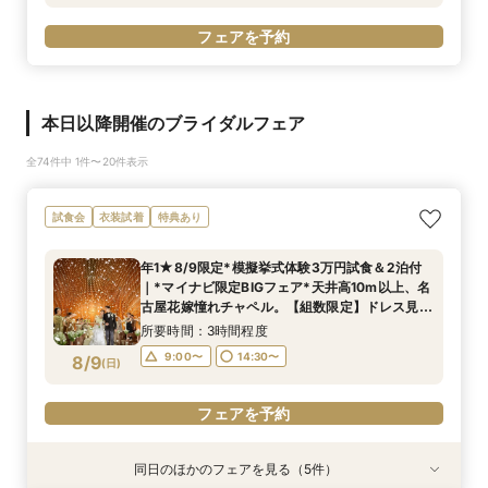
フェアを予約
本日以降開催のブライダルフェア
全74件中 1件〜20件表示
試食会
衣装試着
特典あり
年1★8/9限定*模擬挙式体験3万円試食＆2泊付
｜*マイナビ限定BIGフェア*天井高10m以上、名
古屋花嫁憧れチャペル。【組数限定】ドレス見学
ができる特別フェア。
所要時間：3時間程度
9:00〜
14:30〜
8/9
(
日
)
フェアを予約
同日のほかのフェアを見る（5件）
試食会
試食会
試食会
試食会
試食会
衣装試着
衣装試着
衣装試着
衣装試着
衣装試着
特典あり
特典あり
特典あり
特典あり
特典あり