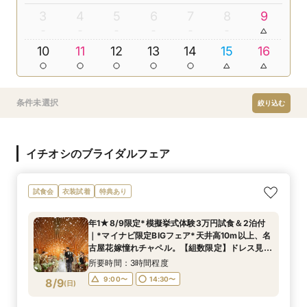
3
4
5
6
7
8
9
10
11
12
13
14
15
16
条件未選択
絞り込む
イチオシのブライダルフェア
試食会
衣装試着
特典あり
年1★8/9限定*模擬挙式体験3万円試食＆2泊付
｜*マイナビ限定BIGフェア*天井高10m以上、名
古屋花嫁憧れチャペル。【組数限定】ドレス見学
ができる特別フェア。
所要時間：3時間程度
9:00〜
14:30〜
8/9
(
日
)