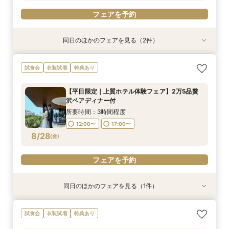
フェアを予約
同日のほかのフェアを見る（2件）
試食会
試食会
衣装試着
衣装試着
特典あり
特典あり
会食会プラン相談会【30名〜】上質ホテルウェ
TIAD人気！贅沢ペアランチ付平日限定フェア＊
試食会
衣装試着
特典あり
ディング
感動挙式体験
所要時間：3時間程度
所要時間：3時間程度
【平日限定｜上質ホテル体験フェア】2万5品贅
12:00〜
12:00〜
17:00〜
17:00〜
沢ペアディナー付
8/27
8/27
(
(
木
木
)
)
所要時間：3時間程度
12:00〜
17:00〜
フェアを予約
フェアを予約
8/28
(
金
)
フェアを予約
同日のほかのフェアを見る（1件）
試食会
衣装試着
特典あり
会食会プラン相談会【30名〜】上質ホテルウェ
試食会
衣装試着
特典あり
ディング