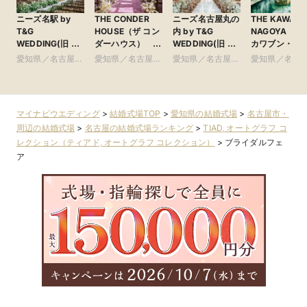
ニーズ名駅 by
THE CONDER
ニーズ名古屋丸の
THE KAWAB
T&G
HOUSE（ザ コン
内 by T&G
NAGOYA（ザ
WEDDING(旧 イ
ダーハウス）
WEDDING(旧 ト
カワブン・ナ
ンフィニート 名
●Plan・Do・See
リフォーリア
ヤ） ●Plan・
愛知県／名古屋
愛知県／名古屋
愛知県／名古屋
愛知県／名古
古屋)
グループ
NAGOYA)
Do・Seeグル
市・周辺
市・周辺
市・周辺
市・周辺
プ
マイナビウエディング
>
結婚式場TOP
>
愛知県の結婚式場
>
名古屋市・
周辺の結婚式場
>
名古屋の結婚式場ランキング
>
TIAD, オートグラフ コ
レクション（ティアド, オートグラフ コレクション）
>
ブライダルフェ
ア