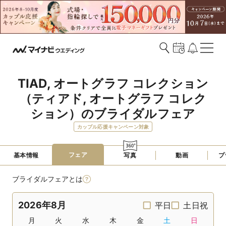
TIAD, オートグラフ コレクション
（ティアド, オートグラフ コレク
ション）のブライダルフェア
カップル応援キャンペーン対象
フェア
基本情報
写真
動画
プ
ブライダルフェアとは
2026年8月
平日
土日祝
月
火
水
木
金
土
日