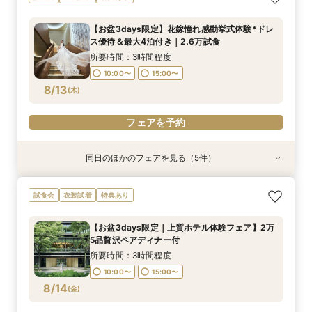
付&3万円試食
コース2万円体験
挙式体験・試食付
W体験＆豪華試食
心見学&3万円試食
所要時間：3時間程度
所要時間：3時間程度
所要時間：3時間程度
所要時間：3時間程度
所要時間：3時間程度
【お盆3days限定】花嫁憧れ感動挙式体験*ドレ
10:00〜
10:00〜
10:00〜
10:00〜
10:00〜
15:00〜
15:00〜
15:00〜
15:00〜
15:00〜
ス優待＆最大4泊付き｜2.6万試食
8/12
8/12
8/12
8/12
8/12
(
(
(
(
(
水
水
水
水
水
)
)
)
)
)
所要時間：3時間程度
10:00〜
15:00〜
フェアを予約
フェアを予約
フェアを予約
フェアを予約
フェアを予約
8/13
(
木
)
フェアを予約
同日のほかのフェアを見る（5件）
試食会
試食会
試食会
試食会
試食会
衣装試着
衣装試着
衣装試着
衣装試着
衣装試着
特典あり
特典あり
特典あり
特典あり
特典あり
トレンド花嫁注目◎和装も映える上質ホテル2泊
おもてなし重視｜1ミシュランキー★選出×ホテル
【初めて見学】卒花人気チャペル＆貸切体験｜2
2軒目以降見学なら*日程＆見積りクイック相談
即決なし*何も決まって無くてOK!ホテルで貸切
試食会
衣装試着
特典あり
付&3万円試食
コース2万円体験
泊3日丸わかり相談会
挙式体験・試食付
W体験＆豪華試食
所要時間：3時間程度
所要時間：3時間程度
所要時間：3時間程度
所要時間：3時間程度
所要時間：3時間程度
【お盆3days限定｜上質ホテル体験フェア】2万
10:00〜
10:00〜
10:00〜
10:00〜
10:00〜
15:00〜
15:00〜
15:00〜
15:00〜
15:00〜
5品贅沢ペアディナー付
8/13
8/13
8/13
8/13
8/13
(
(
(
(
(
木
木
木
木
木
)
)
)
)
)
所要時間：3時間程度
10:00〜
15:00〜
フェアを予約
フェアを予約
フェアを予約
フェアを予約
フェアを予約
8/14
(
金
)