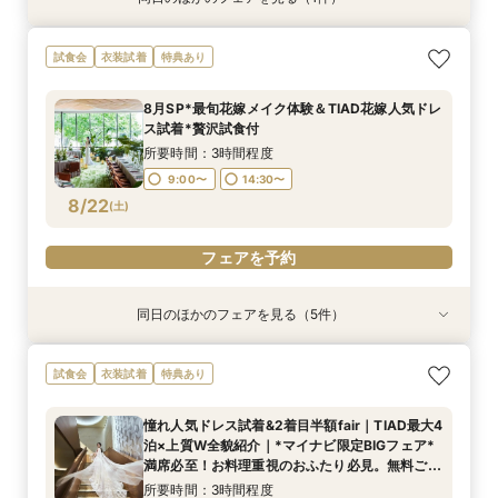
会食会プラン相談会【30名〜】上質ホテルウェ
試食会
衣装試着
特典あり
ディング
所要時間：3時間程度
8月SP*最旬花嫁メイク体験＆TIAD花嫁人気ドレ
12:00〜
17:00〜
ス試着*贅沢試食付
8/21
(
金
)
所要時間：3時間程度
9:00〜
14:30〜
フェアを予約
8/22
(
土
)
フェアを予約
同日のほかのフェアを見る（5件）
試食会
試食会
試食会
試食会
試食会
衣装試着
衣装試着
衣装試着
衣装試着
衣装試着
特典あり
特典あり
特典あり
特典あり
特典あり
トレンド花嫁注目◎和装も映える上質ホテル2泊
おもてなし重視｜1ミシュランキー★選出×ホテル
2軒目以降見学なら*日程＆見積りクイック相談
【初めて見学】卒花人気チャペル＆貸切体験｜2
即決なし*何も決まって無くてOK!ホテルで貸切
試食会
衣装試着
特典あり
付&3万試食
コース2万円体験
挙式体験・試食付
泊3日丸わかり相談会
W体験＆豪華試食
所要時間：3時間程度
所要時間：3時間程度
所要時間：3時間程度
所要時間：3時間程度
所要時間：3時間程度
憧れ人気ドレス試着&2着目半額fair｜TIAD最大4
9:00〜
9:00〜
9:00〜
9:00〜
9:00〜
14:30〜
14:30〜
14:30〜
14:30〜
14:30〜
泊×上質W全貌紹介｜*マイナビ限定BIGフェア*
8/22
8/22
8/22
8/22
8/22
満席必至！お料理重視のおふたり必見。無料ご試
(
(
(
(
(
土
土
土
土
土
)
)
)
)
)
食＆緑溢れる上質ウエディングを体験できるフェ
所要時間：3時間程度