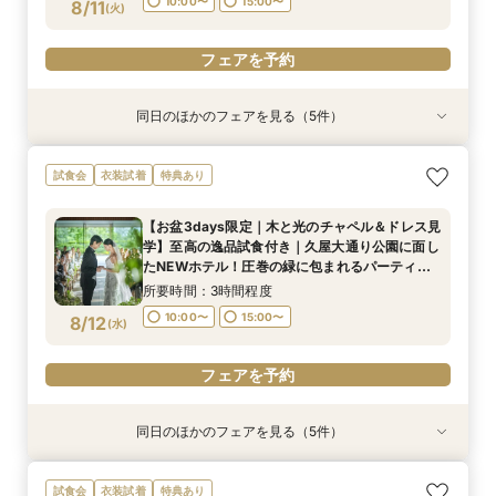
フェアを予約
フェアを予約
フェアを予約
フェアを予約
フェアを予約
10:00〜
15:00〜
8/11
(
火
)
フェアを予約
同日のほかのフェアを見る（5件）
試食会
試食会
試食会
試食会
試食会
衣装試着
衣装試着
衣装試着
衣装試着
衣装試着
特典あり
特典あり
特典あり
特典あり
特典あり
トレンド花嫁注目◎和装も映える上質ホテル2泊
おもてなし重視｜1ミシュランキー★選出×ホテル
【初めて見学】卒花人気チャペル＆貸切体験｜2
2軒目以降見学なら*日程＆見積りクイック相談
即決なし*何も決まって無くてOK!ホテルで貸切
試食会
衣装試着
特典あり
付&3万試食
コース2万円体験
泊3日丸わかり相談会
挙式体験・試食付
W体験＆豪華試食
所要時間：3時間程度
所要時間：3時間程度
所要時間：3時間程度
所要時間：3時間程度
所要時間：3時間程度
【お盆3days限定｜木と光のチャペル＆ドレス見
10:00〜
10:00〜
10:00〜
10:00〜
10:00〜
15:00〜
15:00〜
15:00〜
15:00〜
15:00〜
学】至高の逸品試食付き｜久屋大通り公園に面し
8/11
8/11
8/11
8/11
8/11
たNEWホテル！圧巻の緑に包まれるパーティー
(
(
(
(
(
火
火
火
火
火
)
)
)
)
)
会場をチェック！
所要時間：3時間程度
フェアを予約
フェアを予約
フェアを予約
フェアを予約
フェアを予約
10:00〜
15:00〜
8/12
(
水
)
フェアを予約
同日のほかのフェアを見る（5件）
試食会
試食会
試食会
試食会
試食会
衣装試着
衣装試着
衣装試着
衣装試着
衣装試着
特典あり
特典あり
特典あり
特典あり
特典あり
トレンド花嫁注目◎和装も映える上質ホテル2泊
おもてなし重視｜1ミシュランキー★選出×ホテル
2軒目以降見学なら*日程＆見積りクイック相談
即決なし*何も決まって無くてOK!ホテルで貸切
【1件目見学】緑一面！貸切W体験上質ホテル安
試食会
衣装試着
特典あり