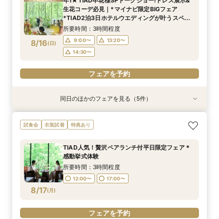
年1★TIAD卒花様SPトークショー!ドレス展示&
9:00〜
9:00〜
9:00〜
9:00〜
9:00〜
14:30〜
14:30〜
14:30〜
14:30〜
14:30〜
生花コーデ必見｜*マイナビ限定BIGフェア
8/15
8/15
8/15
8/15
8/15
*TIAD2泊3日ホテルウエディングが叶うスペ
(
(
(
(
(
土
土
土
土
土
)
)
)
)
)
シャル特典有！絶品牛フィレポワレ等無料ご試食
所要時間：3時間程度
付
フェアを予約
フェアを予約
フェアを予約
フェアを予約
フェアを予約
9:00〜
13:20〜
8/16
(
日
)
14:30〜
フェアを予約
同日のほかのフェアを見る（5件）
試食会
試食会
試食会
試食会
試食会
衣装試着
衣装試着
衣装試着
衣装試着
衣装試着
特典あり
特典あり
特典あり
特典あり
特典あり
トレンド花嫁注目◎和装も映える上質ホテル2泊
おもてなし重視｜1ミシュランキー★選出×ホテル
2軒目以降見学なら*日程＆見積りクイック相談
即決なし*何も決まって無くてOK!ホテルで貸切
【1件目見学】緑一面！貸切W体験上質ホテル安
試食会
衣装試着
特典あり
付&3万円試食
コース2万円体験
挙式体験・試食付
W体験＆豪華試食
心見学&3万円試食
所要時間：3時間程度
所要時間：3時間程度
所要時間：3時間程度
所要時間：3時間程度
所要時間：3時間程度
TIAD人気！贅沢ペアランチ付平日限定フェア＊
9:00〜
9:00〜
9:00〜
9:00〜
9:00〜
13:20〜
13:20〜
13:20〜
13:20〜
13:20〜
感動挙式体験
8/16
8/16
8/16
8/16
8/16
(
(
(
(
(
日
日
日
日
日
)
)
)
)
)
14:30〜
14:30〜
14:30〜
14:30〜
14:30〜
所要時間：3時間程度
12:00〜
17:00〜
フェアを予約
フェアを予約
フェアを予約
フェアを予約
フェアを予約
8/17
(
月
)
フェアを予約