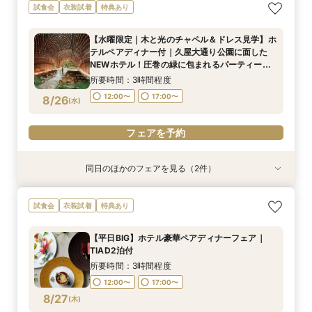
会食会プラン相談会【30名〜】上質ホテルウェ
上質ホテルW体験！限定優待有！2万円相当ペア
試食会
衣装試着
特典あり
ディング
ディナー付フェア｜久屋大通り公園に面した
NEWホテル！圧巻の緑に包まれるパーティー会
所要時間：3時間程度
【水曜限定｜木と光のチャペル＆ドレス見学】ホ
場をチェック！
所要時間：3時間程度
12:00〜
17:00〜
テルペアディナー付｜久屋大通り公園に面した
12:00〜
17:00〜
8/24
8/24
NEWホテル！圧巻の緑に包まれるパーティー会
(
(
月
月
)
)
場をチェック！
所要時間：3時間程度
フェアを予約
フェアを予約
12:00〜
17:00〜
8/26
(
水
)
フェアを予約
同日のほかのフェアを見る（2件）
試食会
試食会
衣装試着
衣装試着
特典あり
特典あり
TIAD人気！贅沢ペアランチ付平日限定フェア＊
会食会プラン相談会【30名〜】上質ホテルウェ
試食会
衣装試着
特典あり
感動挙式体験
ディング
所要時間：3時間程度
所要時間：3時間程度
【平日BIG】ホテル豪華ペアディナーフェア｜
12:00〜
12:00〜
17:00〜
17:00〜
TIAD2泊付
8/26
8/26
(
(
水
水
)
)
所要時間：3時間程度
12:00〜
17:00〜
フェアを予約
フェアを予約
8/27
(
木
)