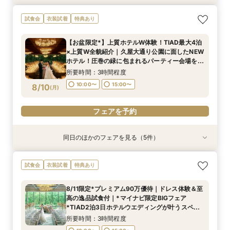
トレンド花嫁注目◎和装も映える上質ホテル2泊
おもてなし重視｜1ミシュランキー★選出×ホテル
2軒目以降見学なら*日程＆見積りクイック相談
即決なし*何も決まって無くてOK!ホテルで貸切
【1件目見学】緑一面！貸切W体験上質ホテル安
試食会
衣装試着
特典あり
付&3万試食
コース2万円体験
挙式体験・試食付
W体験＆豪華試食
心見学&3万円試食
所要時間：3時間程度
所要時間：3時間程度
所要時間：3時間程度
所要時間：3時間程度
所要時間：3時間程度
【お盆限定*】上質ホテルW体験！TIAD最大4泊
9:00〜
9:00〜
9:00〜
9:00〜
9:00〜
14:30〜
14:30〜
14:30〜
14:30〜
14:30〜
×上質W全貌紹介｜久屋大通り公園に面したNEW
8/9
8/9
8/9
8/9
8/9
ホテル！圧巻の緑に包まれるパーティー会場を
(
(
(
(
(
日
日
日
日
日
)
)
)
)
)
チェック！
所要時間：3時間程度
フェアを予約
フェアを予約
フェアを予約
フェアを予約
フェアを予約
10:00〜
15:00〜
8/10
(
月
)
フェアを予約
同日のほかのフェアを見る（5件）
試食会
試食会
試食会
試食会
試食会
衣装試着
衣装試着
衣装試着
衣装試着
衣装試着
特典あり
特典あり
特典あり
特典あり
特典あり
トレンド花嫁注目◎和装も映える上質ホテル2泊
おもてなし重視｜1ミシュランキー★選出×ホテル
【初めて見学】卒花人気チャペル＆貸切体験｜2
2軒目以降見学なら*日程＆見積りクイック相談
即決なし*何も決まって無くてOK!ホテルで貸切
試食会
衣装試着
特典あり
付&3万円試食
コース2万円体験
泊3日丸わかり相談会
挙式体験・試食付
W体験＆豪華試食
所要時間：3時間程度
所要時間：3時間程度
所要時間：3時間程度
所要時間：3時間程度
所要時間：3時間程度
8/11限定*プレミアム90万優待｜ドレス体験＆至
10:00〜
10:00〜
10:00〜
10:00〜
10:00〜
15:00〜
15:00〜
15:00〜
15:00〜
15:00〜
高の逸品試食付｜*マイナビ限定BIGフェア
8/10
8/10
8/10
8/10
8/10
*TIAD2泊3日ホテルウエディングが叶うスペ
(
(
(
(
(
月
月
月
月
月
)
)
)
)
)
シャル特典有！絶品牛フィレポワレ等無料ご試食
所要時間：3時間程度
付