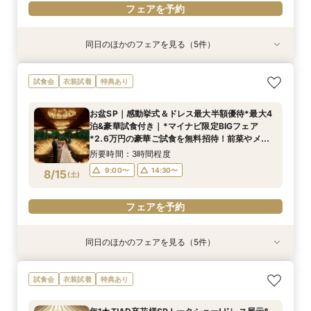
フェアを予約
同日のほかのフェアを見る（5件）
試食会
試食会
試食会
試食会
試食会
衣装試着
衣装試着
衣装試着
衣装試着
衣装試着
特典あり
特典あり
特典あり
特典あり
特典あり
トレンド花嫁注目◎和装も映える上質ホテル2泊
おもてなし重視｜1ミシュランキー★選出×ホテル
2軒目以降見学なら*日程＆見積りクイック相談
即決なし*何も決まって無くてOK!ホテルで貸切
【1件目見学】緑一面！貸切W体験上質ホテル安
試食会
衣装試着
特典あり
付&3万円試食
コース2万円体験
挙式体験・試食付
W体験＆豪華試食
心見学&3万円試食
所要時間：3時間程度
所要時間：3時間程度
所要時間：3時間程度
所要時間：3時間程度
所要時間：3時間程度
お盆SP｜感動挙式＆ドレス最大半額優待*最大4
10:00〜
10:00〜
10:00〜
10:00〜
10:00〜
15:00〜
15:00〜
15:00〜
15:00〜
15:00〜
泊&豪華試食付き｜*マイナビ限定BIGフェア
8/14
8/14
8/14
8/14
8/14
*2.6万円の豪華ご試食を無料招待！前菜やメイ
(
(
(
(
(
金
金
金
金
金
)
)
)
)
)
ン、アフタヌーンティーまで充実のご試食内容
所要時間：3時間程度
は、満席必至！
フェアを予約
フェアを予約
フェアを予約
フェアを予約
フェアを予約
9:00〜
14:30〜
8/15
(
土
)
フェアを予約
同日のほかのフェアを見る（5件）
試食会
試食会
試食会
試食会
試食会
衣装試着
衣装試着
衣装試着
衣装試着
衣装試着
特典あり
特典あり
特典あり
特典あり
特典あり
トレンド花嫁注目◎和装も映える上質ホテル2泊
おもてなし重視｜1ミシュランキー★選出×ホテル
【初めて見学】卒花人気チャペル＆貸切体験｜2
2軒目以降見学なら*日程＆見積りクイック相談
即決なし*何も決まって無くてOK!ホテルで貸切
試食会
衣装試着
特典あり
付&3万試食
コース2万円体験
泊3日丸わかり相談会
挙式体験・試食付
W体験＆豪華試食
所要時間：3時間程度
所要時間：3時間程度
所要時間：3時間程度
所要時間：3時間程度
所要時間：3時間程度