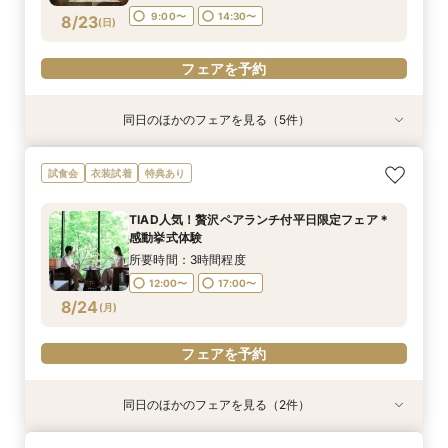
ア
フェアを予約
フェアを予約
フェアを予約
フェアを予約
フェアを予約
9:00〜
14:30〜
8/23
(
日
)
フェアを予約
同日のほかのフェアを見る（5件）
試食会
試食会
試食会
試食会
試食会
衣装試着
衣装試着
衣装試着
衣装試着
衣装試着
特典あり
特典あり
特典あり
特典あり
特典あり
トレンド花嫁注目◎和装も映える上質ホテル2泊
おもてなし重視｜1ミシュランキー★選出×ホテル
2軒目以降見学なら*日程＆見積りクイック相談
即決なし*何も決まって無くてOK!ホテルで貸切
【1件目見学】緑一面！貸切W体験上質ホテル安
試食会
衣装試着
特典あり
付&3万試食
コース2万円体験
挙式体験・試食付
W体験＆豪華試食
心見学&2万円試食
所要時間：3時間程度
所要時間：3時間程度
所要時間：3時間程度
所要時間：3時間程度
所要時間：3時間程度
TIAD人気！贅沢ペアランチ付平日限定フェア＊
9:00〜
9:00〜
9:00〜
9:00〜
9:00〜
14:30〜
14:30〜
14:30〜
14:30〜
14:30〜
感動挙式体験
8/23
8/23
8/23
8/23
8/23
(
(
(
(
(
日
日
日
日
日
)
)
)
)
)
所要時間：3時間程度
12:00〜
17:00〜
フェアを予約
フェアを予約
フェアを予約
フェアを予約
フェアを予約
8/24
(
月
)
フェアを予約
同日のほかのフェアを見る（2件）
試食会
試食会
衣装試着
衣装試着
特典あり
特典あり