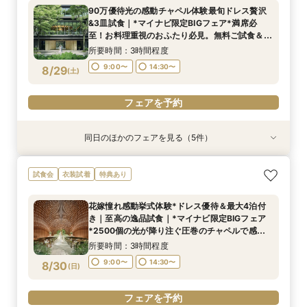
所要時間：3時間程度
90万優待光の感動チャペル体験最旬ドレス贅沢
12:00〜
17:00〜
&3皿試食｜*マイナビ限定BIGフェア*満席必
8/28
至！お料理重視のおふたり必見。無料ご試食＆緑
(
金
)
溢れる上質ウエディングを体験できるフェア
所要時間：3時間程度
フェアを予約
9:00〜
14:30〜
8/29
(
土
)
フェアを予約
同日のほかのフェアを見る（5件）
試食会
試食会
試食会
試食会
試食会
衣装試着
衣装試着
衣装試着
衣装試着
衣装試着
特典あり
特典あり
特典あり
特典あり
特典あり
トレンド花嫁注目◎和装も映える上質ホテル2泊
おもてなし重視｜1ミシュランキー★選出×ホテル
2軒目以降見学なら*日程＆見積りクイック相談
【初めて見学】卒花人気チャペル＆貸切体験｜2
即決なし*何も決まって無くてOK!ホテルで貸切
試食会
衣装試着
特典あり
付&3万試食
コース2万円体験
挙式体験・試食付
泊3日丸わかり相談会
W体験＆豪華試食
所要時間：3時間程度
所要時間：3時間程度
所要時間：3時間程度
所要時間：3時間程度
所要時間：3時間程度
花嫁憧れ感動挙式体験*ドレス優待＆最大4泊付
9:00〜
9:00〜
9:00〜
9:00〜
9:00〜
14:30〜
14:30〜
14:30〜
14:30〜
14:30〜
き｜至高の逸品試食｜*マイナビ限定BIGフェア
8/29
8/29
8/29
8/29
8/29
*2500個の光が降り注ぐ圧巻のチャペルで感動
(
(
(
(
(
土
土
土
土
土
)
)
)
)
)
挙式体験ができるフェア。上質ホテル最大4泊特
所要時間：3時間程度
典プレゼント！
フェアを予約
フェアを予約
フェアを予約
フェアを予約
フェアを予約
9:00〜
14:30〜
8/30
(
日
)
フェアを予約