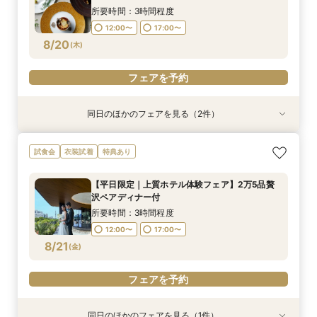
8/19
8/19
(
(
水
水
)
)
所要時間：3時間程度
12:00〜
17:00〜
フェアを予約
フェアを予約
8/20
(
木
)
フェアを予約
同日のほかのフェアを見る（2件）
試食会
試食会
衣装試着
衣装試着
特典あり
特典あり
会食会プラン相談会【30名〜】上質ホテルウェ
TIAD人気！贅沢ペアランチ付平日限定フェア＊
試食会
衣装試着
特典あり
ディング
感動挙式体験
所要時間：3時間程度
所要時間：3時間程度
【平日限定｜上質ホテル体験フェア】2万5品贅
12:00〜
12:00〜
17:00〜
17:00〜
沢ペアディナー付
8/20
8/20
(
(
木
木
)
)
所要時間：3時間程度
12:00〜
17:00〜
フェアを予約
フェアを予約
8/21
(
金
)
フェアを予約
同日のほかのフェアを見る（1件）
試食会
衣装試着
特典あり