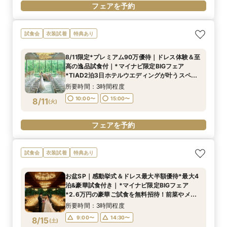
フェアを予約
試食会
衣装試着
特典あり
8/11限定*プレミアム90万優待｜ドレス体験＆至
高の逸品試食付｜*マイナビ限定BIGフェア
*TIAD2泊3日ホテルウエディングが叶うスペ
シャル特典有！絶品牛フィレポワレ等無料ご試食
所要時間：3時間程度
付
10:00〜
15:00〜
8/11
(
火
)
フェアを予約
試食会
衣装試着
特典あり
お盆SP｜感動挙式＆ドレス最大半額優待*最大4
泊&豪華試食付き｜*マイナビ限定BIGフェア
*2.6万円の豪華ご試食を無料招待！前菜やメイ
ン、アフタヌーンティーまで充実のご試食内容
所要時間：3時間程度
は、満席必至！
9:00〜
14:30〜
8/15
(
土
)