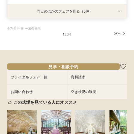
同日のほかのフェアを見る（5件）
試食会
試食会
試食会
試食会
試食会
衣装試着
衣装試着
衣装試着
衣装試着
衣装試着
特典あり
特典あり
特典あり
特典あり
特典あり
トレンド花嫁注目◎和装も映える上質ホテル2泊
おもてなし重視｜1ミシュランキー★選出×ホテル
2軒目以降見学なら*日程＆見積りクイック相談
即決なし*何も決まって無くてOK!ホテルで貸切
【1件目見学】緑一面！貸切W体験上質ホテル安
全74件中 1件〜20件表示
付&3万試食
コース2万円体験
挙式体験・試食付
W体験＆豪華試食
心見学&2万円試食
次へ
1
2
3
4
所要時間：3時間程度
所要時間：3時間程度
所要時間：3時間程度
所要時間：3時間程度
所要時間：3時間程度
9:00〜
9:00〜
9:00〜
9:00〜
9:00〜
14:30〜
14:30〜
14:30〜
14:30〜
14:30〜
8/30
8/30
8/30
8/30
8/30
(
(
(
(
(
日
日
日
日
日
)
)
)
)
)
フェアを予約
フェアを予約
フェアを予約
フェアを予約
フェアを予約
見学・相談予約
ブライダルフェア一覧
資料請求
お問い合わせ
空き状況の確認
この式場を見ている人にオススメ