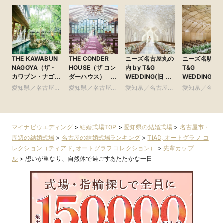
THE KAWABUN
THE CONDER
ニーズ名古屋丸の
ニーズ名駅 by
NAGOYA（ザ・
HOUSE（ザ コン
内 by T&G
T&G
カワブン・ナゴ
ダーハウス）
WEDDING(旧 ト
WEDDING(旧
ヤ） ●Plan・
●Plan・Do・See
リフォーリア
ンフィニート 
愛知県／名古屋
愛知県／名古屋
愛知県／名古屋
愛知県／名古
Do・Seeグルー
グループ
NAGOYA)
古屋)
市・周辺
市・周辺
市・周辺
市・周辺
プ
マイナビウエディング
>
結婚式場TOP
>
愛知県の結婚式場
>
名古屋市・
周辺の結婚式場
>
名古屋の結婚式場ランキング
>
TIAD, オートグラフ コ
レクション（ティアド, オートグラフ コレクション）
>
先輩カップ
ル
>
想いが重なり、自然体で過ごすあたたかな一日