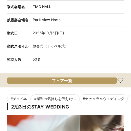
TIAD HALL
挙式会場名
Park View North
披露宴会場名
2025年10月5日(日)
挙式日
教会式（チャペル式）
挙式スタイル
50名
招待人数
フェア一覧
#
チャペル
#
感謝の気持ちを伝えたい
#
ナチュラルウエディング
2泊3日のSTAY WEDDING