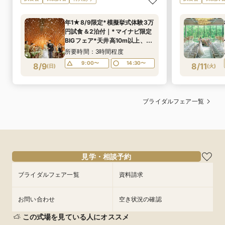
年1★8/9限定*模擬挙式体験3万
円試食＆2泊付｜*マイナビ限定
BIGフェア*天井高10m以上、名
古屋花嫁憧れチャペル。【組数
所要時間：3時間程度
限定】ドレス見学ができる特別
9:00〜
14:30〜
8/9
8/11
(
日
)
(
火
)
フェア。
ブライダルフェア一覧
見学・相談予約
ブライダルフェア一覧
資料請求
お問い合わせ
空き状況の確認
この式場を見ている人にオススメ