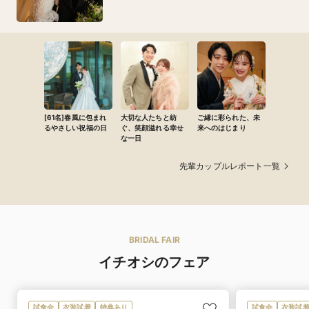
[61名]春風に包まれ
大切な人たちと紡
ご縁に彩られた、未
るやさしい祝福の日
ぐ、笑顔溢れる幸せ
来へのはじまり
な一日
先輩カップルレポート一覧
BRIDAL FAIR
イチオシのフェア
試食会
衣装試着
特典あり
試食会
衣装試