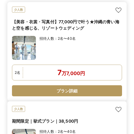
少人数
【美容・衣裳・写真付】77,000円で叶う★沖縄の青い海
と空を感じる、リゾートウェディング
招待人数：
2名〜40名
7
2
名
万
7,000
円
プラン詳細
少人数
期間限定｜挙式プラン｜38,500円
招待人数：
2名〜40名