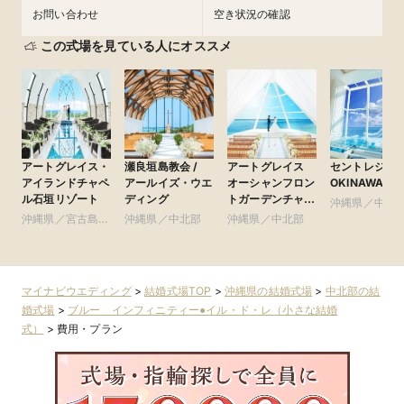
お問い合わせ
空き状況の確認
この式場を見ている人にオススメ
アートグレイス・
瀬良垣島教会 /
アートグレイス
セントレジェ
アイランドチャペ
アールイズ・ウエ
オーシャンフロン
OKINAWA
ル石垣リゾート
ディング
トガーデンチャペ
沖縄県／中北
ル 沖縄 ●ベスト
沖縄県／宮古島・
沖縄県／中北部
沖縄県／中北部
ブライダルリゾー
石垣島・その他エ
ト
リア
マイナビウエディング
>
結婚式場TOP
>
沖縄県の結婚式場
>
中北部の結
婚式場
>
ブルー インフィニティー●イル・ド・レ（小さな結婚
式）
>
費用・プラン