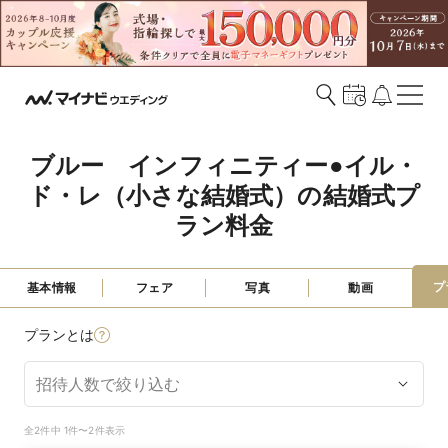
ブルー　インフィニティー●イル・
ド・レ（小さな結婚式）の結婚式プ
ラン料金
プ
基本情報
フェア
写真
動画
プランとは
全2件中 1件〜2件表示