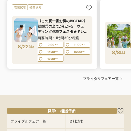
衣装試着
特典あり
《この夏一番お得のBIGFAIR》
結婚式の全てがわかる ウェ
ディング体験フェスタ★ドレス
試着や入場体験も◎
所要時間：1時間30分程度
9:30〜
11:00〜
8/22
(
土
)
8/8
12:30〜
14:00〜
(
土
)
15:30〜
ブライダルフェア一覧
見学・相談予約
ブライダルフェア一覧
資料請求