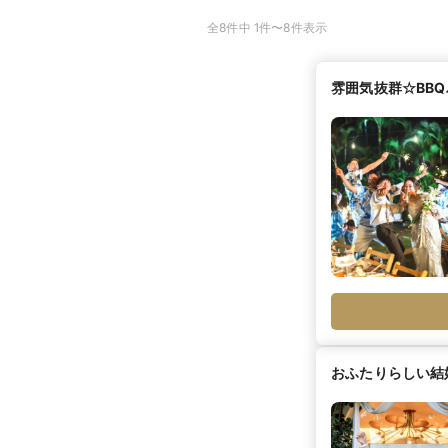
全8件中 1件〜8件表示
雰囲気抜群☆BB
おふたりらしい結