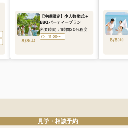
【沖縄限定】少人数挙式＋
験
BBQパーティープラン
入
所要時間：1時間30分程度
11:00〜
8/8
(
土
)
8/8
(
土
)
見学・相談予約