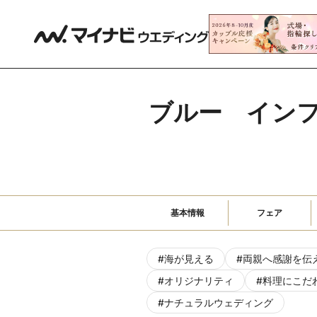
ブルー　イン
基本情報
フェア
#
海が見える
#
両親へ感謝を伝
#
オリジナリティ
#
料理にこだ
#
ナチュラルウェディング