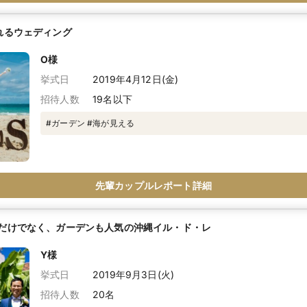
れるウェディング
O様
挙式日
2019年4月12日(金)
招待人数
19名以下
#ガーデン #海が見える
先輩カップルレポート詳細
だけでなく、ガーデンも人気の沖縄イル・ド・レ
Y様
挙式日
2019年9月3日(火)
招待人数
20名