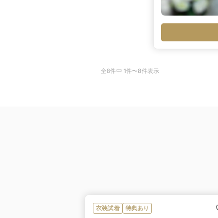
全8件中 1件〜8件表示
衣装試着
特典あり