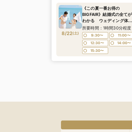
《この夏一番お得の
BIGFAIR》結婚式の全てが
わかる ウェディング体
フェスタ★ドレス試着や
所要時間：1時間30分程度
8/22
場体験も◎
(
土
)
9:30〜
11:00〜
12:30〜
14:00〜
15:30〜