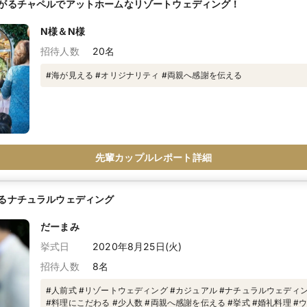
がるチャペルでアットホームなリゾートウェディング！
N様＆N様
招待人数
20名
#海が見える #オリジナリティ #両親へ感謝を伝える
先輩カップルレポート詳細
るナチュラルウェディング
だーまみ
挙式日
2020年8月25日(火)
招待人数
8名
#人前式 #リゾートウェディング #カジュアル #ナチュラルウェディ
#料理にこだわる #少人数 #両親へ感謝を伝える #挙式 #婚礼料理 