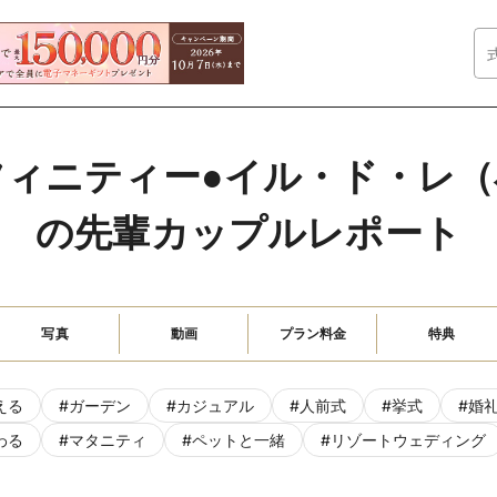
フィニティー●イル・ド・レ（
の先輩カップルレポート
写真
動画
プラン料金
特典
える
#
ガーデン
#
カジュアル
#
人前式
#
挙式
#
婚
わる
#
マタニティ
#
ペットと一緒
#
リゾートウェディング