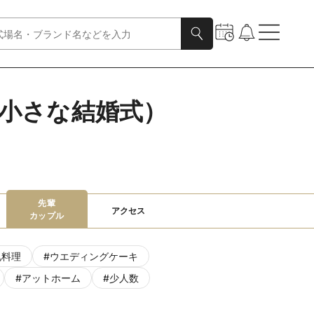
小さな結婚式）
先輩

アクセス
カップル
礼料理
#
ウエディングケーキ
#
アットホーム
#
少人数