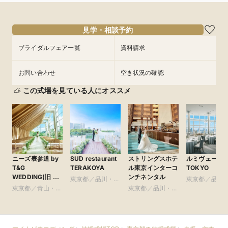
見学・相談予約
ブライダルフェア一覧
資料請求
お問い合わせ
空き状況の確認
この式場を見ている人にオススメ
ニーズ表参道 by
SUD restaurant
ストリングスホテ
ルミヴェール
T&G
TERAKOYA
ル東京インターコ
TOKYO
WEDDING(旧 表
ンチネンタル
東京都／品川・目
東京都／品川
参道TERRACE)
東京都／青山・表
黒・浜松町・世田
東京都／品川・目
黒・浜松町・
参道・渋谷・原宿
谷
黒・浜松町・世田
谷
谷