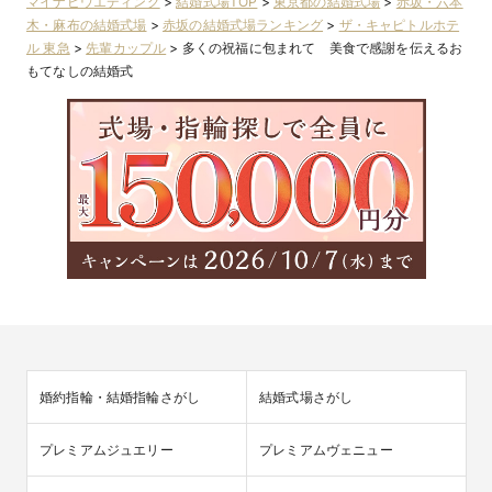
マイナビウエディング
>
結婚式場TOP
>
東京都の結婚式場
>
赤坂・六本
木・麻布の結婚式場
>
赤坂の結婚式場ランキング
>
ザ・キャピトルホテ
ル 東急
>
先輩カップル
>
多くの祝福に包まれて 美食で感謝を伝えるお
もてなしの結婚式
婚約指輪・結婚指輪さがし
結婚式場さがし
プレミアムジュエリー
プレミアムヴェニュー