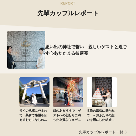
REPORT
先輩カップルレポート
思い出の神社で誓い 親しいゲストと過ご
す心あたたまる披露宴
多くの祝福に包まれ
縁のある神社で ゲ
本物の風格に導かれ
て 美食で感謝を伝
ストへの心配りに満
て ～おふたりの想
えるおもてなしの結
ちた上質なウェディ
いを形にした結婚式
婚式
ング
～
先輩カップルレポート一覧