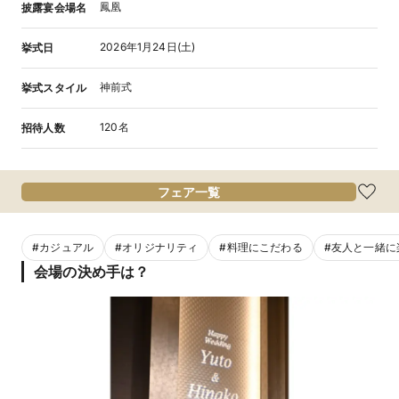
鳳凰
披露宴会場名
2026年1月24日(土)
挙式日
神前式
挙式スタイル
120名
招待人数
フェア一覧
#
カジュアル
#
オリジナリティ
#
料理にこだわる
#
友人と一緒に
会場の決め手は？