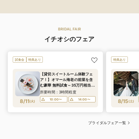
BRIDAL FAIR
イチオシのフェア
試食会
特典あり
特典あり
【貸切スイートルーム体験フェ
ア！】オマール海老の前菜を含
む豪華 無料試食～35万円相当ス
イート宿泊特典付き～5つ星ホテ
所要時間：3時間程度
ル1フロア1組のウェディング
10:00〜
14:00〜
8/11
8/15
(
火
)
(
土
)
ブライダルフェア一覧