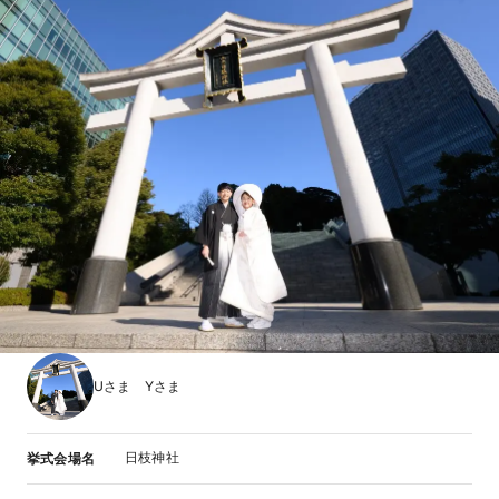
Uさま Yさま
日枝神社
挙式会場名