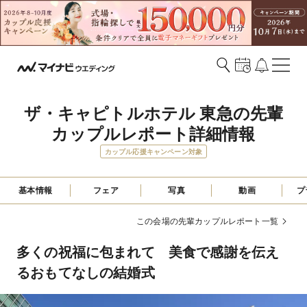
ザ・キャピトルホテル 東急の先輩
カップルレポート詳細情報
カップル応援キャンペーン対象
基本情報
フェア
写真
動画
プ
この会場の先輩カップルレポート一覧
多くの祝福に包まれて 美食で感謝を伝え
るおもてなしの結婚式