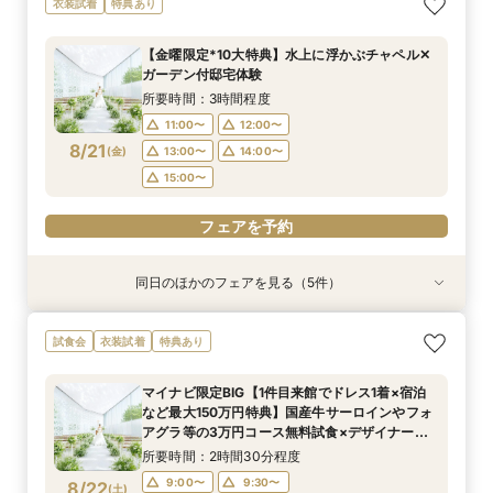
衣装試着
特典あり
プラン紹介フェア
ペット婚相談会
フェア】新作ドレス試着×130万特典
会場見学×見積相談
所要時間：2時間30分程度
所要時間：3時間30分程度
所要時間：2時間30分程度
所要時間：3時間程度
【金曜限定*10大特典】水上に浮かぶチャペル✕
11:00〜
11:00〜
11:00〜
11:00〜
12:00〜
13:00〜
12:00〜
12:00〜
ガーデン付邸宅体験
8/20
8/20
8/20
8/20
(
(
(
(
木
木
木
木
)
)
)
)
13:00〜
15:00〜
13:00〜
13:30〜
14:00〜
14:00〜
14:00〜
所要時間：3時間程度
15:00〜
15:00〜
15:00〜
11:00〜
12:00〜
フェアを予約
8/21
(
金
)
13:00〜
14:00〜
フェアを予約
フェアを予約
フェアを予約
15:00〜
フェアを予約
同日のほかのフェアを見る（5件）
試食会
試食会
衣装試着
試食会
特典あり
衣装試着
衣装試着
衣装試着
特典あり
特典あり
特典あり
特典あり
【憧れドレス体験付き】ドレス試着体験＆衣裳1
【家族での挙式＆会食なら】67万円のお得すぎ
【ペットと一緒の結婚式】大切な家族と過ごす
マイナビ限定BIG【大阪で人気*2会場同時見学
【短時間でもOK】ふたりの不安をプロが解消！
試食会
衣装試着
特典あり
着プレゼント
プラン紹介フェア
ペット婚相談会
フェア】新作ドレス試着×130万特典
会場見学×見積相談
所要時間：3時間30分程度
所要時間：2時間30分程度
所要時間：3時間30分程度
所要時間：2時間30分程度
所要時間：3時間程度
マイナビ限定BIG【1件目来館でドレス1着×宿泊
11:00〜
11:00〜
11:00〜
11:00〜
11:00〜
12:00〜
12:00〜
13:00〜
12:00〜
12:00〜
など最大150万円特典】国産牛サーロインやフォ
8/21
8/21
8/21
8/21
8/21
アグラ等の3万円コース無料試食×デザイナーズ
(
(
(
(
(
金
金
金
金
金
)
)
)
)
)
14:00〜
13:00〜
15:00〜
13:00〜
13:30〜
14:00〜
14:00〜
14:00〜
15:00〜
チャペルで挙式体験&2つの貸切邸宅見学フェア
所要時間：2時間30分程度
15:00〜
15:00〜
15:00〜
フェアを予約
フェアを予約
9:00〜
9:30〜
8/22
(
土
)