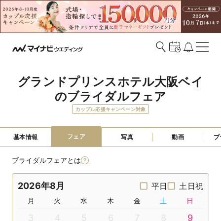
グランドプリンスホテル大阪ベイ
のブライダルフェア
カップル応援キャンペーン対象
フェア
基本情報
写真
動画
プ
ブライダルフェアとは
2026年8月
平日
土日祝
月
火
水
木
金
土
日
3
4
5
6
7
8
9