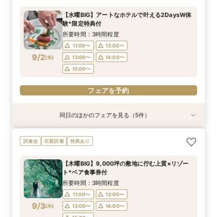
所要時間：3時間30分程度
所要時間：3時間30分程度
所要時間：3時間30分程度
所要時間：3時間30分程度
所要時間：2時間30分程度
所要時間：2時間30分程度
【水曜BIG】アートなホテルで叶える2DaysW体
10:00〜
9:00〜
9:00〜
9:30〜
9:30〜
9:10〜
10:00〜
10:00〜
14:00〜
9:30〜
9:30〜
9:30〜
験*限定特典付
8/30
8/30
8/30
8/30
8/30
8/30
(
(
(
(
(
(
日
日
日
日
日
日
)
)
)
)
)
)
10:00〜
14:00〜
10:00〜
10:30〜
10:30〜
14:00〜
14:00〜
14:00〜
14:00〜
15:00〜
所要時間：3時間程度
15:00〜
15:00〜
15:00〜
15:00〜
11:00〜
12:00〜
フェアを予約
フェアを予約
9/2
(
水
)
13:00〜
14:00〜
フェアを予約
フェアを予約
フェアを予約
フェアを予約
15:00〜
フェアを予約
同日のほかのフェアを見る（5件）
試食会
試食会
衣装試着
試食会
特典あり
衣装試着
衣装試着
衣装試着
特典あり
特典あり
特典あり
特典あり
【憧れドレス体験付き】ドレス試着体験＆衣裳1
【家族での挙式＆会食なら】67万円のお得すぎ
【ペットと一緒の結婚式】大切な家族と過ごす
マイナビ限定BIG【大阪で人気*2会場同時見学
【短時間でもOK】ふたりの不安をプロが解消！
試食会
衣装試着
特典あり
着プレゼント
プラン紹介フェア
ペット婚相談会
フェア】新作ドレス試着×130万特典
会場見学×見積相談
所要時間：3時間30分程度
所要時間：2時間30分程度
所要時間：3時間30分程度
所要時間：2時間30分程度
所要時間：3時間程度
【木曜BIG】9,000坪の敷地に佇む上質×リゾー
11:00〜
11:00〜
11:00〜
11:00〜
11:00〜
12:00〜
12:00〜
13:00〜
12:00〜
12:00〜
ト*ペア食事券付
9/2
9/2
9/2
9/2
9/2
(
(
(
(
(
水
水
水
水
水
)
)
)
)
)
14:00〜
13:00〜
15:00〜
13:00〜
13:30〜
14:00〜
14:00〜
14:00〜
15:00〜
所要時間：3時間程度
15:00〜
15:00〜
15:00〜
11:00〜
12:00〜
フェアを予約
フェアを予約
9/3
(
木
)
13:00〜
14:00〜
フェアを予約
フェアを予約
フェアを予約