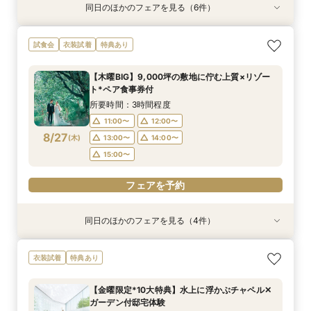
同日のほかのフェアを見る（6件）
試食会
試食会
試食会
衣装試着
試食会
試食会
衣装試着
衣装試着
衣装試着
衣装試着
衣装試着
特典あり
特典あり
特典あり
特典あり
特典あり
特典あり
マイナビ限定BIG【大阪で人気*2会場同時見学
マイナビ限定【チャペルにこだわり◎】憧れチャ
マイナビ限定【家族で挙式＆会食】当館で一番お
マイナビ限定【挙式も披露宴もペットOK】大切
マイナビ限定【料理重視派必見】シェフ厳選！特
マイナビ限定【初めての見学も安心】全館見学＆
試食会
衣装試着
特典あり
フェア】豪華3万試食×130万特典
ペルで挙式体験×贅沢貸切邸宅
得な67万円プラン紹介フェア
な家族と過ごすペット婚相談会
選牛の絶品コース試食フェア
見積り相談×特選和牛試食
所要時間：3時間30分程度
所要時間：3時間30分程度
所要時間：3時間30分程度
所要時間：3時間30分程度
所要時間：2時間30分程度
所要時間：2時間30分程度
【木曜BIG】9,000坪の敷地に佇む上質×リゾー
10:00〜
9:00〜
9:00〜
9:30〜
9:30〜
9:10〜
10:00〜
10:00〜
14:00〜
9:30〜
9:30〜
9:30〜
ト*ペア食事券付
8/23
8/23
8/23
8/23
8/23
8/23
(
(
(
(
(
(
日
日
日
日
日
日
)
)
)
)
)
)
10:00〜
14:00〜
10:00〜
10:30〜
10:30〜
14:00〜
14:00〜
14:00〜
14:00〜
15:00〜
所要時間：3時間程度
15:00〜
15:00〜
15:00〜
15:00〜
11:00〜
12:00〜
フェアを予約
フェアを予約
8/27
(
木
)
13:00〜
14:00〜
フェアを予約
フェアを予約
フェアを予約
フェアを予約
15:00〜
フェアを予約
同日のほかのフェアを見る（4件）
試食会
衣装試着
試食会
特典あり
衣装試着
衣装試着
特典あり
特典あり
特典あり
【家族での挙式＆会食なら】67万円のお得すぎ
【ペットと一緒の結婚式】大切な家族と過ごす
マイナビ限定BIG【大阪で人気*2会場同時見学
【短時間でもOK】ふたりの不安をプロが解消！
衣装試着
特典あり
プラン紹介フェア
ペット婚相談会
フェア】新作ドレス試着×130万特典
会場見学×見積相談
所要時間：2時間30分程度
所要時間：3時間30分程度
所要時間：2時間30分程度
所要時間：3時間程度
【金曜限定*10大特典】水上に浮かぶチャペル✕
11:00〜
11:00〜
11:00〜
11:00〜
12:00〜
13:00〜
12:00〜
12:00〜
ガーデン付邸宅体験