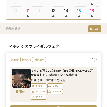
10
11
12
13
14
15
16
条件未選択
絞り込む
イチオシのブライダルフェア
試食会
衣装試着
特典あり
マイナビ限定お盆前SP【155万優待×ホテル3万
食事券】ドレス試着＆安心見積相談
所要時間：2時間30分程度
9:00〜
9:30〜
8/9
(
日
)
10:00〜
14:00〜
15:00〜