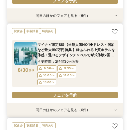
フェアを予約
同日のほかのフェアを見る（6件）
試食会
試食会
衣装試着
試食会
試食会
試食会
衣装試着
衣装試着
衣装試着
衣装試着
衣装試着
特典あり
特典あり
特典あり
特典あり
特典あり
特典あり
マイナビ限定【ドレスにこだわり花嫁◎】最新ド
マイナビ限定【家族で挙式＆会食】当館で一番お
マイナビ限定【挙式も披露宴もペットOK】大切
マイナビ限定【初めての見学も安心】全館見学＆
マイナビ限定【おもてなし重視】広大な自然のホ
マイナビ限定【短時間でもOK】ふたりの不安を
試食会
衣装試着
特典あり
レス試着体験＆全館見学相談会
得な67万円プラン紹介フェア
な家族と過ごすペット婚相談会
見積り相談×特選和牛試食
テルで癒し体験！憧れアートチャペル
プロが解消！最新事例×見積相談
所要時間：2時間30分程度
所要時間：3時間30分程度
所要時間：3時間30分程度
所要時間：2時間30分程度
所要時間：2時間30分程度
所要時間：2時間程度
マイナビ限定BIG【当館人気NO.1◆ドレス・宿泊
10:00〜
10:00〜
9:00〜
9:00〜
9:00〜
9:30〜
10:00〜
14:00〜
14:00〜
9:30〜
9:30〜
9:15〜
など最大150万円特典 】緑あふれる上質ホテルを
8/29
8/29
8/29
8/29
8/29
8/29
体感！選べるデザインチャペルで挙式体験×国産
(
(
(
(
(
(
土
土
土
土
土
土
)
)
)
)
)
)
10:00〜
10:00〜
10:30〜
9:30〜
14:00〜
14:00〜
14:00〜
14:00〜
牛＆フォアグラなど3万円コース試食付きフェア
所要時間：2時間30分程度
15:00〜
15:00〜
15:00〜
15:00〜
フェアを予約
フェアを予約
9:00〜
9:30〜
8/30
(
日
)
フェアを予約
フェアを予約
フェアを予約
フェアを予約
10:00〜
14:00〜
15:00〜
フェアを予約
同日のほかのフェアを見る（6件）
試食会
試食会
試食会
衣装試着
試食会
試食会
衣装試着
衣装試着
衣装試着
衣装試着
衣装試着
特典あり
特典あり
特典あり
特典あり
特典あり
特典あり
マイナビ限定BIG【大阪で人気*2会場同時見学
マイナビ限定【チャペルにこだわり◎】憧れチャ
マイナビ限定【家族で挙式＆会食】当館で一番お
マイナビ限定【挙式も披露宴もペットOK】大切
マイナビ限定【料理重視派必見】シェフ厳選！特
マイナビ限定【初めての見学も安心】全館見学＆
試食会
衣装試着
特典あり
フェア】豪華3万試食×130万特典
ペルで挙式体験×贅沢貸切邸宅
得な67万円プラン紹介フェア
な家族と過ごすペット婚相談会
選牛の絶品コース試食フェア
見積り相談×特選和牛試食