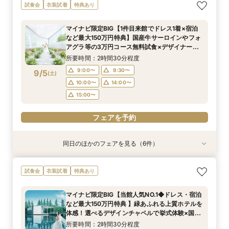
【憧れドレス体験付き】ドレス試着体験＆衣裳1
【家族での挙式＆会食なら】67万円のお得すぎ
【ペットと一緒の結婚式】大切な家族と過ごす
マイナビ限定BIG【大阪で人気*2会場同時見学
【短時間でもOK】ふたりの不安をプロが解消！
試食会
衣装試着
特典あり
着プレゼント
プラン紹介フェア
ペット婚相談会
フェア】新作ドレス試着×130万特典
会場見学×見積相談
所要時間：3時間30分程度
所要時間：2時間30分程度
所要時間：3時間30分程度
所要時間：2時間30分程度
所要時間：3時間程度
マイナビ限定BIG【1件目来館でドレス1着×宿泊
11:00〜
11:00〜
11:00〜
11:00〜
11:00〜
12:00〜
12:00〜
13:00〜
12:00〜
12:00〜
など最大150万円特典】国産牛サーロインやフォ
9/4
9/4
9/4
9/4
9/4
アグラ等の3万円コース無料試食×デザイナーズ
(
(
(
(
(
金
金
金
金
金
)
)
)
)
)
14:00〜
13:00〜
15:00〜
13:00〜
13:30〜
14:00〜
14:00〜
14:00〜
15:00〜
チャペルで挙式体験&2つの貸切邸宅見学フェア
所要時間：2時間30分程度
15:00〜
15:00〜
15:00〜
フェアを予約
フェアを予約
9:00〜
9:30〜
9/5
(
土
)
フェアを予約
フェアを予約
フェアを予約
10:00〜
14:00〜
15:00〜
フェアを予約
同日のほかのフェアを見る（6件）
試食会
試食会
衣装試着
試食会
試食会
試食会
衣装試着
衣装試着
衣装試着
衣装試着
衣装試着
特典あり
特典あり
特典あり
特典あり
特典あり
特典あり
マイナビ限定【ドレスにこだわり花嫁◎】最新ド
マイナビ限定【家族で挙式＆会食】当館で一番お
マイナビ限定【挙式も披露宴もペットOK】大切
マイナビ限定【初めての見学も安心】全館見学＆
マイナビ限定【おもてなし重視】広大な自然のホ
マイナビ限定【短時間でもOK】ふたりの不安を
試食会
衣装試着
特典あり
レス試着体験＆全館見学相談会
得な67万円プラン紹介フェア
な家族と過ごすペット婚相談会
見積り相談×特選和牛試食
テルで癒し体験！憧れアートチャペル
プロが解消！最新事例×見積相談
所要時間：2時間30分程度
所要時間：3時間30分程度
所要時間：3時間30分程度
所要時間：2時間30分程度
所要時間：2時間30分程度
所要時間：2時間程度
マイナビ限定BIG【当館人気NO.1◆ドレス・宿泊
10:00〜
10:00〜
9:00〜
9:00〜
9:00〜
9:30〜
10:00〜
14:00〜
14:00〜
9:30〜
9:30〜
9:15〜
など最大150万円特典 】緑あふれる上質ホテルを
9/5
9/5
9/5
9/5
9/5
9/5
体感！選べるデザインチャペルで挙式体験×国産
(
(
(
(
(
(
土
土
土
土
土
土
)
)
)
)
)
)
10:00〜
10:00〜
10:30〜
9:30〜
14:00〜
14:00〜
14:00〜
14:00〜
牛＆フォアグラなど3万円コース試食付きフェア
所要時間：2時間30分程度
15:00〜
15:00〜
15:00〜
15:00〜