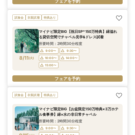
フェアを予約
試食会
衣装試着
特典あり
マイナビ限定BIG【祝日SP*150万特典】緑溢れ
る貸切空間でチャペル見学&ドレス試着
所要時間：2時間30分程度
9:00〜
9:30〜
8/11
(
火
)
10:00〜
14:00〜
15:00〜
フェアを予約
試食会
衣装試着
特典あり
マイナビ限定BIG【お盆限定150万特典×3万ホテ
ル食事券】緑×水の非日常チャペル
所要時間：2時間30分程度
9:00〜
9:30〜