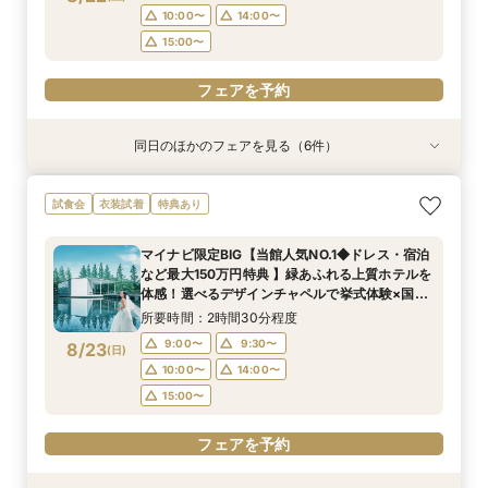
フェアを予約
フェアを予約
フェアを予約
10:00〜
14:00〜
15:00〜
フェアを予約
同日のほかのフェアを見る（6件）
試食会
試食会
衣装試着
試食会
試食会
試食会
衣装試着
衣装試着
衣装試着
衣装試着
衣装試着
特典あり
特典あり
特典あり
特典あり
特典あり
特典あり
マイナビ限定【ドレスにこだわり花嫁◎】最新ド
マイナビ限定【家族で挙式＆会食】当館で一番お
マイナビ限定【挙式も披露宴もペットOK】大切
マイナビ限定【初めての見学も安心】全館見学＆
マイナビ限定【おもてなし重視】広大な自然のホ
マイナビ限定【短時間でもOK】ふたりの不安を
試食会
衣装試着
特典あり
レス試着体験＆全館見学相談会
得な67万円プラン紹介フェア
な家族と過ごすペット婚相談会
見積り相談×特選和牛試食
テルで癒し体験！憧れアートチャペル
プロが解消！最新事例×見積相談
所要時間：2時間30分程度
所要時間：3時間30分程度
所要時間：3時間30分程度
所要時間：2時間30分程度
所要時間：2時間30分程度
所要時間：2時間程度
マイナビ限定BIG【当館人気NO.1◆ドレス・宿泊
10:00〜
10:00〜
9:00〜
9:00〜
9:00〜
9:30〜
10:00〜
14:00〜
14:00〜
9:30〜
9:30〜
9:15〜
など最大150万円特典 】緑あふれる上質ホテルを
8/22
8/22
8/22
8/22
8/22
8/22
体感！選べるデザインチャペルで挙式体験×国産
(
(
(
(
(
(
土
土
土
土
土
土
)
)
)
)
)
)
10:00〜
10:00〜
10:30〜
9:30〜
14:00〜
14:00〜
14:00〜
14:00〜
牛＆フォアグラなど3万円コース試食付きフェア
所要時間：2時間30分程度
15:00〜
15:00〜
15:00〜
15:00〜
フェアを予約
フェアを予約
9:00〜
9:30〜
8/23
(
日
)
フェアを予約
フェアを予約
フェアを予約
フェアを予約
10:00〜
14:00〜
15:00〜
フェアを予約