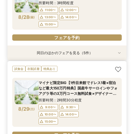
8/27
8/27
8/27
8/27
(
(
(
(
木
木
木
木
)
)
)
)
13:00〜
15:00〜
13:00〜
13:30〜
14:00〜
14:00〜
14:00〜
所要時間：3時間程度
15:00〜
15:00〜
15:00〜
11:00〜
12:00〜
フェアを予約
8/28
(
金
)
13:00〜
14:00〜
フェアを予約
フェアを予約
フェアを予約
15:00〜
フェアを予約
同日のほかのフェアを見る（5件）
試食会
試食会
衣装試着
試食会
特典あり
衣装試着
衣装試着
衣装試着
特典あり
特典あり
特典あり
特典あり
【憧れドレス体験付き】ドレス試着体験＆衣裳1
【家族での挙式＆会食なら】67万円のお得すぎ
【ペットと一緒の結婚式】大切な家族と過ごす
マイナビ限定BIG【大阪で人気*2会場同時見学
【短時間でもOK】ふたりの不安をプロが解消！
試食会
衣装試着
特典あり
着プレゼント
プラン紹介フェア
ペット婚相談会
フェア】新作ドレス試着×130万特典
会場見学×見積相談
所要時間：3時間30分程度
所要時間：2時間30分程度
所要時間：3時間30分程度
所要時間：2時間30分程度
所要時間：3時間程度
マイナビ限定BIG【1件目来館でドレス1着×宿泊
11:00〜
11:00〜
11:00〜
11:00〜
11:00〜
12:00〜
12:00〜
13:00〜
12:00〜
12:00〜
など最大150万円特典】国産牛サーロインやフォ
8/28
8/28
8/28
8/28
8/28
アグラ等の3万円コース無料試食×デザイナーズ
(
(
(
(
(
金
金
金
金
金
)
)
)
)
)
14:00〜
13:00〜
15:00〜
13:00〜
13:30〜
14:00〜
14:00〜
14:00〜
15:00〜
チャペルで挙式体験&2つの貸切邸宅見学フェア
所要時間：2時間30分程度
15:00〜
15:00〜
15:00〜
フェアを予約
フェアを予約
9:00〜
9:30〜
8/29
(
土
)
フェアを予約
フェアを予約
フェアを予約
10:00〜
14:00〜
15:00〜