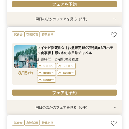
フェアを予約
同日のほかのフェアを見る（5件）
試食会
試食会
衣装試着
試食会
特典あり
衣装試着
衣装試着
衣装試着
特典あり
特典あり
特典あり
特典あり
【憧れドレス体験付き】ドレス試着体験＆衣裳1
【家族での挙式＆会食なら】67万円のお得すぎ
【ペットと一緒の結婚式】大切な家族と過ごす
マイナビ限定BIG【大阪で人気*2会場同時見学
【短時間でもOK】ふたりの不安をプロが解消！
試食会
衣装試着
特典あり
着プレゼント
プラン紹介フェア
ペット婚相談会
フェア】新作ドレス試着×130万特典
会場見学×見積相談
所要時間：3時間30分程度
所要時間：2時間30分程度
所要時間：3時間30分程度
所要時間：2時間30分程度
所要時間：3時間程度
マイナビ限定BIG【お盆限定150万特典×3万ホテ
11:00〜
11:00〜
11:00〜
11:00〜
11:00〜
12:00〜
12:00〜
13:00〜
12:00〜
12:00〜
ル食事券】緑×水の非日常チャペル
8/14
8/14
8/14
8/14
8/14
(
(
(
(
(
金
金
金
金
金
)
)
)
)
)
14:00〜
13:00〜
15:00〜
13:00〜
13:30〜
14:00〜
14:00〜
14:00〜
15:00〜
所要時間：2時間30分程度
15:00〜
15:00〜
15:00〜
9:00〜
9:30〜
フェアを予約
フェアを予約
8/15
(
土
)
10:00〜
14:00〜
フェアを予約
フェアを予約
フェアを予約
15:00〜
フェアを予約
同日のほかのフェアを見る（6件）
試食会
試食会
衣装試着
試食会
試食会
試食会
衣装試着
衣装試着
衣装試着
衣装試着
衣装試着
特典あり
特典あり
特典あり
特典あり
特典あり
特典あり
マイナビ限定【ドレスにこだわり花嫁◎】最新ド
マイナビ限定【家族で挙式＆会食】当館で一番お
マイナビ限定【挙式も披露宴もペットOK】大切
マイナビ限定【初めての見学も安心】全館見学＆
マイナビ限定【おもてなし重視】広大な自然のホ
マイナビ限定【短時間でもOK】ふたりの不安を
試食会
衣装試着
特典あり
レス試着体験＆全館見学相談会
得な67万円プラン紹介フェア
な家族と過ごすペット婚相談会
見積り相談×特選和牛試食
テルで癒し体験！憧れアートチャペル
プロが解消！最新事例×見積相談