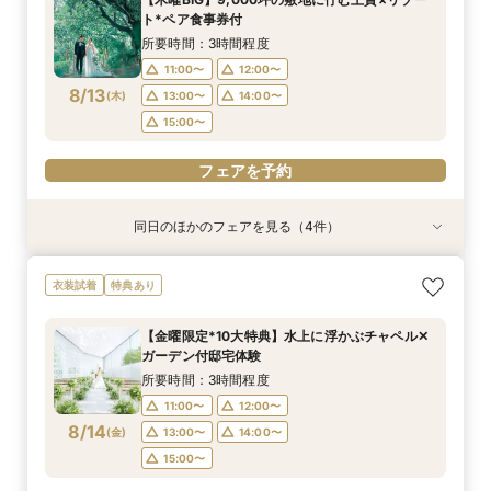
10:00〜
10:00〜
9:00〜
9:00〜
9:30〜
9:10〜
10:00〜
14:00〜
14:00〜
9:30〜
9:30〜
9:30〜
ト*ペア食事券付
8/11
8/11
8/11
8/11
8/11
8/11
(
(
(
(
(
(
火
火
火
火
火
火
)
)
)
)
)
)
10:00〜
10:00〜
10:00〜
10:30〜
14:00〜
14:00〜
14:00〜
14:00〜
所要時間：3時間程度
15:00〜
15:00〜
15:00〜
15:00〜
11:00〜
12:00〜
フェアを予約
フェアを予約
8/13
(
木
)
13:00〜
14:00〜
フェアを予約
フェアを予約
フェアを予約
フェアを予約
15:00〜
フェアを予約
同日のほかのフェアを見る（4件）
試食会
衣装試着
試食会
特典あり
衣装試着
衣装試着
特典あり
特典あり
特典あり
【家族での挙式＆会食なら】67万円のお得すぎ
【ペットと一緒の結婚式】大切な家族と過ごす
マイナビ限定BIG【大阪で人気*2会場同時見学
【短時間でもOK】ふたりの不安をプロが解消！
衣装試着
特典あり
プラン紹介フェア
ペット婚相談会
フェア】新作ドレス試着×130万特典
会場見学×見積相談
所要時間：2時間30分程度
所要時間：3時間30分程度
所要時間：2時間30分程度
所要時間：3時間程度
【金曜限定*10大特典】水上に浮かぶチャペル✕
11:00〜
11:00〜
11:00〜
11:00〜
12:00〜
13:00〜
12:00〜
12:00〜
ガーデン付邸宅体験
8/13
8/13
8/13
8/13
(
(
(
(
木
木
木
木
)
)
)
)
13:00〜
15:00〜
13:00〜
13:30〜
14:00〜
14:00〜
14:00〜
所要時間：3時間程度
15:00〜
15:00〜
15:00〜
11:00〜
12:00〜
フェアを予約
8/14
(
金
)
13:00〜
14:00〜
フェアを予約
フェアを予約
フェアを予約
15:00〜