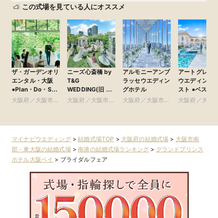
この式場を見ている人にオススメ
ザ・ガーデンオリ
ニーズ心斎橋 by
アルモニーアンブ
アートグレイ
エンタル・大阪
T&G
ラッセウエディン
ウエディング
●Plan・Do・See
WEDDING(旧 ア
グホテル
スト ●ベストブラ
グループ
ルモニーアンブ
イダル グル
大阪府／大阪市北
大阪府／大阪市南
大阪府／大阪市北
大阪府／大阪
ラッセイットハウ
部・北摂・京阪
部・東大阪
部・北摂・京阪
部・東大阪
ス)
マイナビウエディング
>
結婚式場TOP
>
大阪府の結婚式場
>
大阪市南
部・東大阪の結婚式場
>
南港の結婚式場ランキング
>
グランドプリンス
ホテル大阪ベイ
>
ブライダルフェア