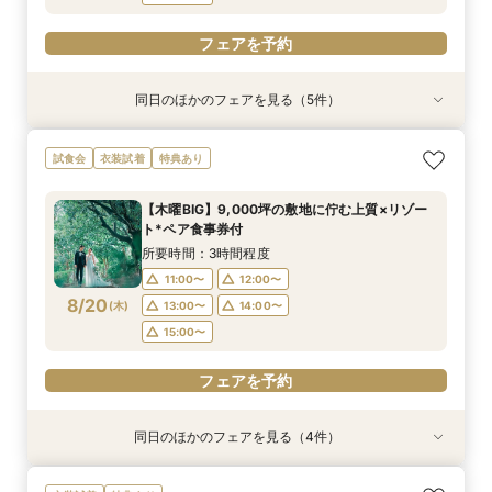
フェアを予約
同日のほかのフェアを見る（5件）
試食会
試食会
衣装試着
試食会
特典あり
衣装試着
衣装試着
衣装試着
特典あり
特典あり
特典あり
特典あり
【憧れドレス体験付き】ドレス試着体験＆衣裳1
【家族での挙式＆会食なら】67万円のお得すぎ
【ペットと一緒の結婚式】大切な家族と過ごす
マイナビ限定BIG【大阪で人気*2会場同時見学
【短時間でもOK】ふたりの不安をプロが解消！
試食会
衣装試着
特典あり
着プレゼント
プラン紹介フェア
ペット婚相談会
フェア】新作ドレス試着×130万特典
会場見学×見積相談
所要時間：3時間30分程度
所要時間：2時間30分程度
所要時間：3時間30分程度
所要時間：2時間30分程度
所要時間：3時間程度
【木曜BIG】9,000坪の敷地に佇む上質×リゾー
11:00〜
11:00〜
11:00〜
11:00〜
11:00〜
12:00〜
12:00〜
13:00〜
12:00〜
12:00〜
ト*ペア食事券付
8/19
8/19
8/19
8/19
8/19
(
(
(
(
(
水
水
水
水
水
)
)
)
)
)
14:00〜
13:00〜
15:00〜
13:00〜
13:30〜
14:00〜
14:00〜
14:00〜
15:00〜
所要時間：3時間程度
15:00〜
15:00〜
15:00〜
11:00〜
12:00〜
フェアを予約
フェアを予約
8/20
(
木
)
13:00〜
14:00〜
フェアを予約
フェアを予約
フェアを予約
15:00〜
フェアを予約
同日のほかのフェアを見る（4件）
試食会
衣装試着
試食会
特典あり
衣装試着
衣装試着
特典あり
特典あり
特典あり
【家族での挙式＆会食なら】67万円のお得すぎ
【ペットと一緒の結婚式】大切な家族と過ごす
マイナビ限定BIG【大阪で人気*2会場同時見学
【短時間でもOK】ふたりの不安をプロが解消！