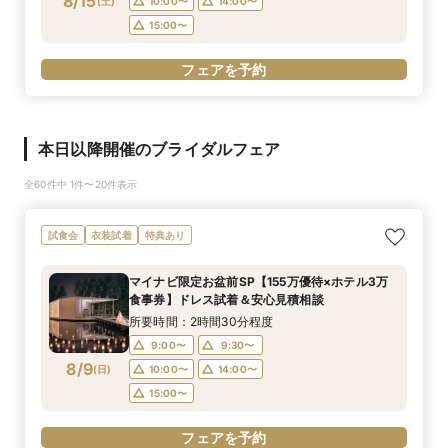
8/15
(
土
)
10:00〜
14:00〜
15:00〜
フェアを予約
本日以降開催のブライダルフェア
全60件中 1件〜20件表示
試食会
衣装試着
特典あり
マイナビ限定お盆前SP【155万優待×ホテル3万
食事券】ドレス試着＆安心見積相談
所要時間：2時間30分程度
9:00〜
9:30〜
8/9
(
日
)
10:00〜
14:00〜
15:00〜
フェアを予約