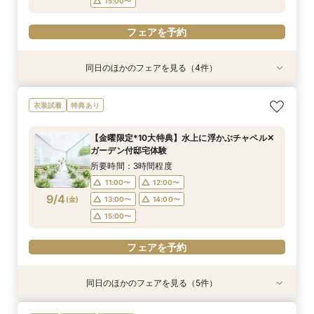
15:00〜
フェアを予約
同日のほかのフェアを見る（4件）
試食会
衣装試着
試食会
特典あり
衣装試着
衣装試着
特典あり
特典あり
特典あり
【家族での挙式＆会食なら】67万円のお得すぎ
【ペットと一緒の結婚式】大切な家族と過ごす
マイナビ限定BIG【大阪で人気*2会場同時見学
【短時間でもOK】ふたりの不安をプロが解消！
衣装試着
特典あり
プラン紹介フェア
ペット婚相談会
フェア】新作ドレス試着×130万特典
会場見学×見積相談
所要時間：2時間30分程度
所要時間：3時間30分程度
所要時間：2時間30分程度
所要時間：3時間程度
【金曜限定*10大特典】水上に浮かぶチャペル✕
11:00〜
11:00〜
11:00〜
11:00〜
12:00〜
13:00〜
12:00〜
12:00〜
ガーデン付邸宅体験
9/3
9/3
9/3
9/3
(
(
(
(
木
木
木
木
)
)
)
)
13:00〜
15:00〜
13:00〜
13:30〜
14:00〜
14:00〜
14:00〜
所要時間：3時間程度
15:00〜
15:00〜
15:00〜
11:00〜
12:00〜
フェアを予約
9/4
(
金
)
13:00〜
14:00〜
フェアを予約
フェアを予約
フェアを予約
15:00〜
フェアを予約
同日のほかのフェアを見る（5件）
試食会
試食会
衣装試着
試食会
特典あり
衣装試着
衣装試着
衣装試着
特典あり
特典あり
特典あり
特典あり