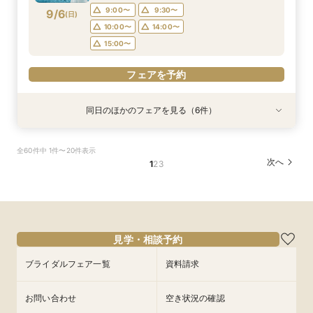
フェアを予約
フェアを予約
9:00〜
9:30〜
9/6
(
日
)
フェアを予約
フェアを予約
フェアを予約
フェアを予約
10:00〜
14:00〜
15:00〜
フェアを予約
同日のほかのフェアを見る（6件）
試食会
試食会
試食会
衣装試着
試食会
試食会
衣装試着
衣装試着
衣装試着
衣装試着
衣装試着
特典あり
特典あり
特典あり
特典あり
特典あり
特典あり
マイナビ限定BIG【大阪で人気*2会場同時見学
マイナビ限定【チャペルにこだわり◎】憧れチャ
マイナビ限定【家族で挙式＆会食】当館で一番お
マイナビ限定【挙式も披露宴もペットOK】大切
マイナビ限定【料理重視派必見】シェフ厳選！特
マイナビ限定【初めての見学も安心】全館見学＆
全60件中 1件〜20件表示
フェア】豪華3万試食×130万特典
ペルで挙式体験×贅沢貸切邸宅
得な67万円プラン紹介フェア
な家族と過ごすペット婚相談会
選牛の絶品コース試食フェア
見積り相談×特選和牛試食
次へ
1
2
3
所要時間：3時間30分程度
所要時間：3時間30分程度
所要時間：3時間30分程度
所要時間：3時間30分程度
所要時間：2時間30分程度
所要時間：2時間30分程度
10:00〜
9:00〜
9:00〜
9:30〜
9:30〜
9:10〜
10:00〜
10:00〜
14:00〜
9:30〜
9:30〜
9:30〜
9/6
9/6
9/6
9/6
9/6
9/6
(
(
(
(
(
(
日
日
日
日
日
日
)
)
)
)
)
)
10:00〜
14:00〜
10:00〜
10:30〜
10:30〜
14:00〜
14:00〜
14:00〜
14:00〜
15:00〜
15:00〜
15:00〜
15:00〜
15:00〜
フェアを予約
フェアを予約
見学・相談予約
フェアを予約
フェアを予約
フェアを予約
フェアを予約
ブライダルフェア一覧
資料請求
お問い合わせ
空き状況の確認