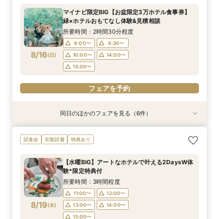
所要時間：2時間30分程度
所要時間：3時間30分程度
所要時間：3時間30分程度
所要時間：2時間30分程度
所要時間：2時間30分程度
所要時間：2時間程度
マイナビ限定BIG【お盆限定3万ホテル食事券】
10:00〜
10:00〜
9:00〜
9:00〜
9:00〜
9:30〜
10:00〜
14:00〜
14:00〜
9:30〜
9:30〜
9:15〜
緑×ホテルおもてなし体験&見積相談
8/15
8/15
8/15
8/15
8/15
8/15
(
(
(
(
(
(
土
土
土
土
土
土
)
)
)
)
)
)
10:00〜
10:00〜
10:30〜
9:30〜
14:00〜
14:00〜
14:00〜
14:00〜
所要時間：2時間30分程度
15:00〜
15:00〜
15:00〜
15:00〜
9:00〜
9:30〜
フェアを予約
フェアを予約
8/16
(
日
)
10:00〜
14:00〜
フェアを予約
フェアを予約
フェアを予約
フェアを予約
15:00〜
フェアを予約
同日のほかのフェアを見る（6件）
試食会
試食会
試食会
衣装試着
試食会
試食会
衣装試着
衣装試着
衣装試着
衣装試着
衣装試着
特典あり
特典あり
特典あり
特典あり
特典あり
特典あり
マイナビ限定BIG【大阪で人気*2会場同時見学
マイナビ限定【チャペルにこだわり◎】憧れチャ
マイナビ限定【家族で挙式＆会食】当館で一番お
マイナビ限定【挙式も披露宴もペットOK】大切
マイナビ限定【料理重視派必見】シェフ厳選！特
マイナビ限定【初めての見学も安心】全館見学＆
試食会
衣装試着
特典あり
フェア】豪華3万試食×130万特典
ペルで挙式体験×贅沢貸切邸宅
得な67万円プラン紹介フェア
な家族と過ごすペット婚相談会
選牛の絶品コース試食フェア
見積り相談×特選和牛試食
所要時間：3時間30分程度
所要時間：3時間30分程度
所要時間：3時間30分程度
所要時間：3時間30分程度
所要時間：2時間30分程度
所要時間：2時間30分程度
【水曜BIG】アートなホテルで叶える2DaysW体
10:00〜
9:00〜
9:00〜
9:30〜
9:30〜
9:10〜
10:00〜
10:00〜
14:00〜
9:30〜
9:30〜
9:30〜
験*限定特典付
8/16
8/16
8/16
8/16
8/16
8/16
(
(
(
(
(
(
日
日
日
日
日
日
)
)
)
)
)
)
10:00〜
14:00〜
10:00〜
10:30〜
10:30〜
14:00〜
14:00〜
14:00〜
14:00〜
15:00〜
所要時間：3時間程度
15:00〜
15:00〜
15:00〜
15:00〜
11:00〜
12:00〜
フェアを予約
フェアを予約
8/19
(
水
)
13:00〜
14:00〜
フェアを予約
フェアを予約
フェアを予約
フェアを予約
15:00〜