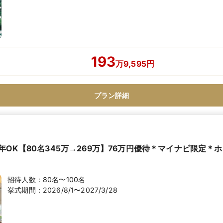
193
万
9,595
円
プラン詳細
OK【80名345万→269万】76万円優待＊マイナビ限定＊
招待人数：
80名〜100名
挙式期間：
2026/8/1〜2027/3/28