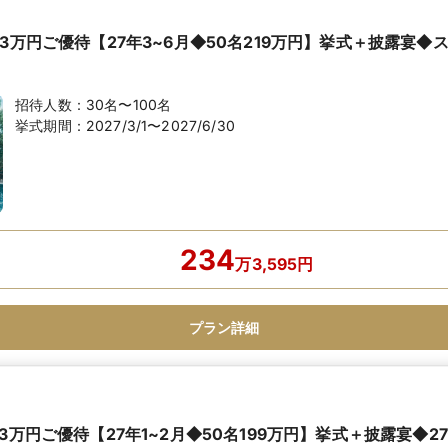
3万円ご優待【27年3~6月◆50名219万円】挙式＋披露宴◆
招待人数：
30名〜100名
挙式期間：
2027/3/1〜2027/6/30
234
万
3,595
円
プラン詳細
3万円ご優待【27年1~2月◆50名199万円】挙式＋披露宴◆