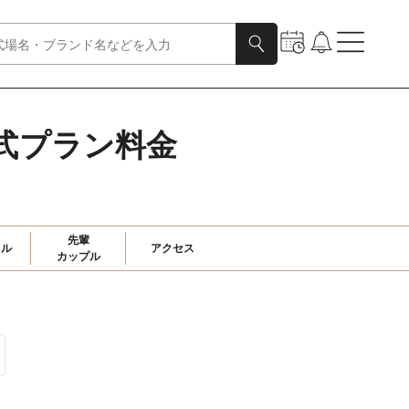
式プラン料金
先輩

ャル
アクセス
カップル