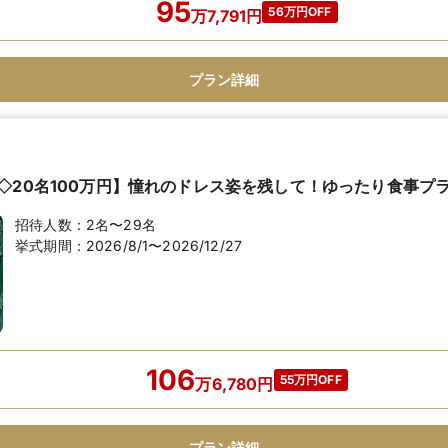
95
56万円OFF
万
7,791
円
プラン詳細
◇20名100万円】憧れのドレス姿を残して！ゆったり食事プ
招待人数：
2名〜29名
挙式期間：
2026/8/1〜2026/12/27
106
55万円OFF
万
6,780
円
プラン詳細