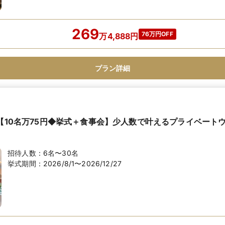
269
76万円OFF
万
4,888
円
プラン詳細
K【10名万75円◆挙式＋食事会】少人数で叶えるプライベート
招待人数：
6名〜30名
挙式期間：
2026/8/1〜2026/12/27