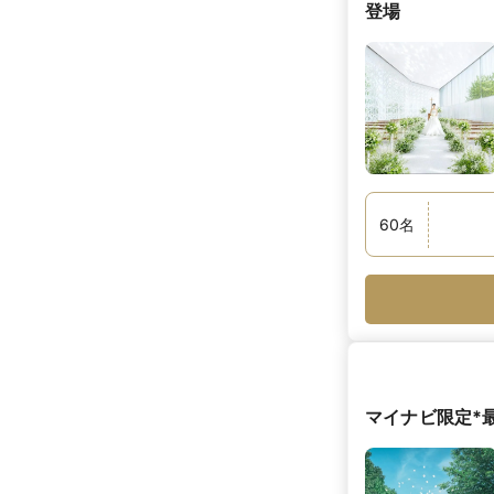
登場
60
名
マイナビ限定*最