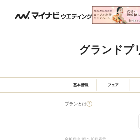
グランドプ
基本情報
フェア
プランとは
全10件中 1件〜10件表示