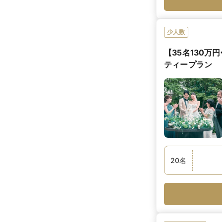
少人数
【35名130
ティープラン
20
名