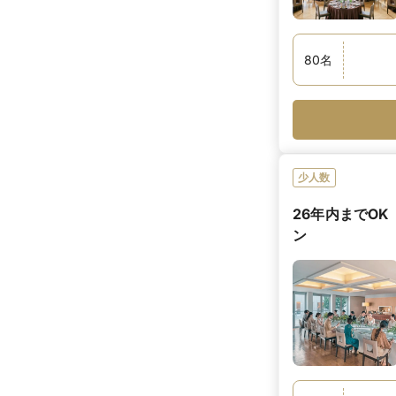
80
名
少人数
26年内までO
ン