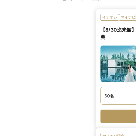
イチオシ
マイナビ
【8/30迄来館
典
60
名