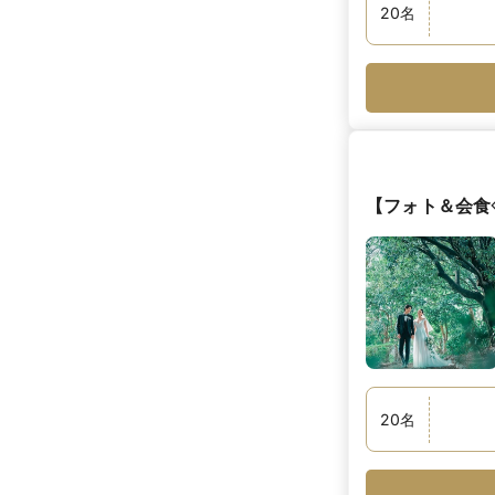
20
名
【フォト＆会食
20
名