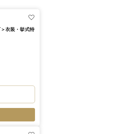
万＞衣装・挙式特