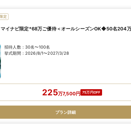
限定
】マイナビ限定*68万ご優待＜オールシーズンOK◆50名204
招待人数：
30名〜100名
挙式期間：
2026/8/1〜2027/3/28
225
75万円OFF
万
7,500
円
プラン詳細