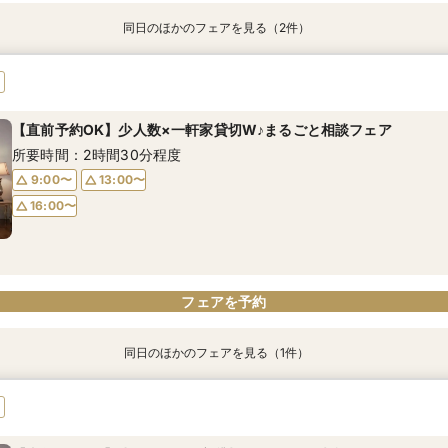
同日のほかのフェアを見る（2件）
【10名47.2万円～】一軒家ゲストハウス全館見学×見積り相談♪
【平日限定】ゆったり相談会×会場見学×お見積り
所要時間：2時間30分程度
所要時間：2時間30分程度
【直前予約OK】少人数×一軒家貸切W♪まるごと相談フェア
12:00〜
12:00〜
16:00〜
16:00〜
所要時間：2時間30分程度
9:00〜
13:00〜
16:00〜
フェアを予約
フェアを予約
フェアを予約
同日のほかのフェアを見る（1件）
【瑠璃色のステンドグラス×一軒家貸切】家族挙式相談会♪
所要時間：2時間30分程度