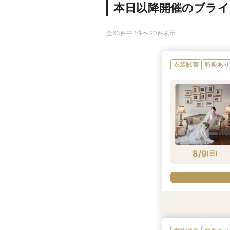
本日以降開催のブラ
全63件中 1件〜20件表示
衣装試着
特典あり
8/9
(
日
)
衣装試着
特典あり