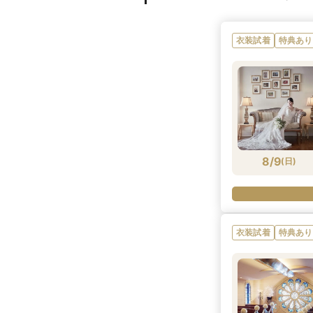
衣装試着
特典あり
8/9
(
日
)
衣装試着
特典あり