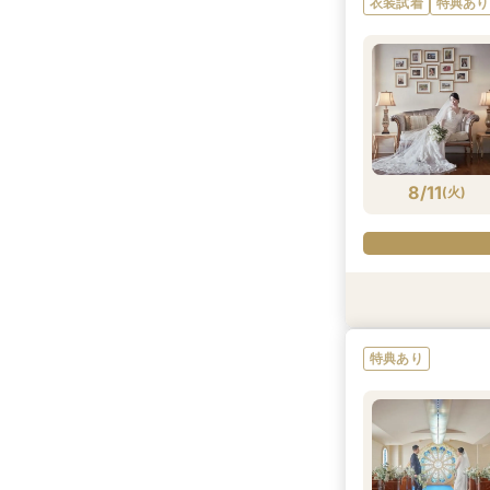
衣装試着
特典あり
8/9
(
日
)
8/11
(
火
)
衣装試着
特典あり
特典あり