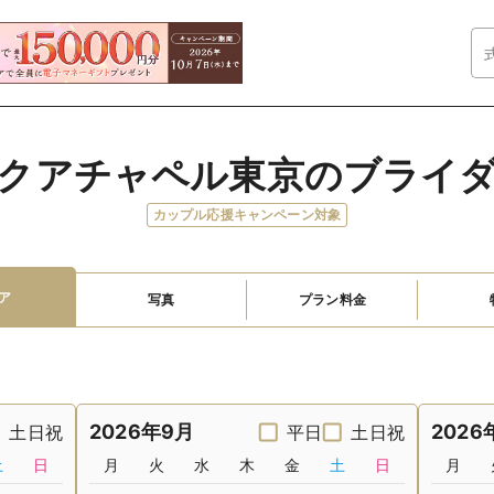
クアチャペル東京のブライ
カップル応援キャンペーン対象
ア
写真
プラン料金
2026年9月
2026
土日祝
平日
土日祝
土
日
月
火
水
木
金
土
日
月