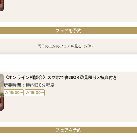
フェアを予約
フェアを予約
同日のほかのフェアを見る（2件）
【10名47.2万円～】一軒家ゲストハウス全館見学×見積り相談♪
【平日限定】ゆったり相談会×会場見学×お見積り
所要時間：2時間30分程度
所要時間：2時間30分程度
《オンライン相談会》スマホで参加OK◎見積り×特典付き
12:00〜
12:00〜
16:00〜
16:00〜
所要時間：1時間30分程度
18:00〜
19:00〜
フェアを予約
フェアを予約
フェアを予約