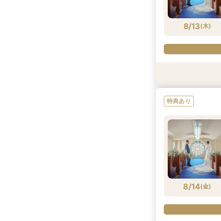
8/11
(
火
)
8/13
(
木
)
衣装試着
衣装試着
特典あり
特典あり
特典あり
8/13
8/13
(
(
木
木
)
)
8/14
(
金
)