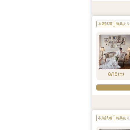
衣装試着
衣装試着
特典あり
特典あり
衣装試着
特典あり
8/14
8/14
(
(
金
金
)
)
8/15
(
土
)
衣装試着
特典あり
衣装試着
特典あり