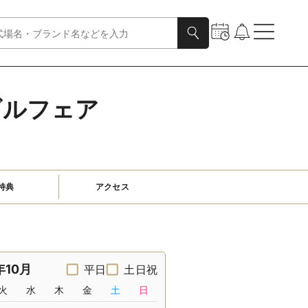
ダルフェア
特典
アクセス
年10月
平日
土日祝
火
水
木
金
土
日