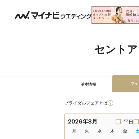
セントア
フェ
基本情報
ブライダルフェアとは
2026年8月
平日
月
火
水
木
金