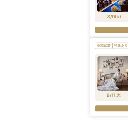
8/9
(
日
)
衣装試着
特典あり
8/11
(
火
)