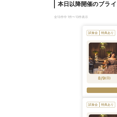
本日以降開催のブラ
全13件中 1件〜13件表示
試食会
特典あり
8/9
(
日
)
試食会
特典あり