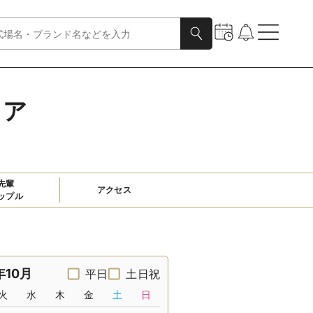
ェア
先輩

アクセス
ップル
年10月
平日
土日祝
火
水
木
金
土
日