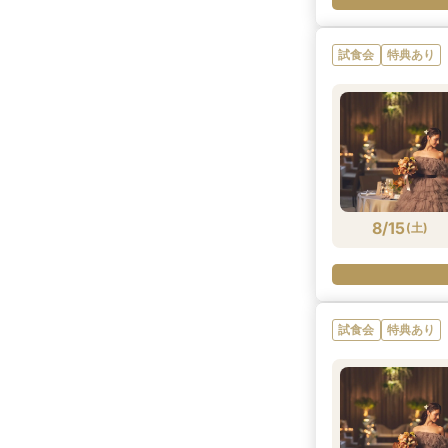
試食会
特典あり
8/15
(
土
)
試食会
特典あり