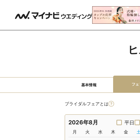
ヒ
フェ
基本情報
ブライダルフェアとは
2026年8月
平日
月
火
水
木
金