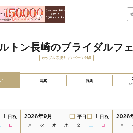
ルトン長崎のブライダルフ
カップル応援キャンペーン対象
ア
写真
特典
カ
2026年9月
2026
土日祝
平日
土日祝
土
日
月
火
水
木
金
土
日
月