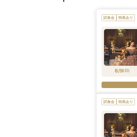
試食会
特典あり
8/9
(
日
)
試食会
特典あり