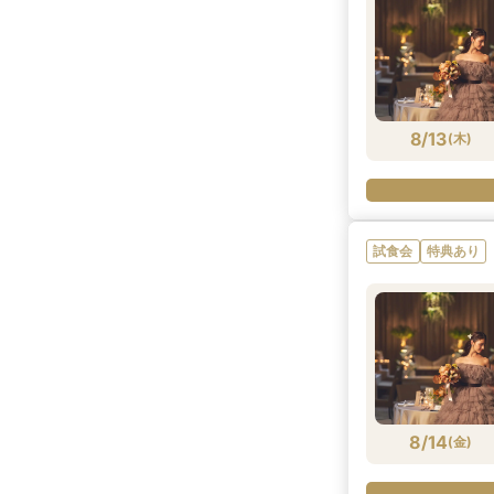
8/13
(
木
)
試食会
特典あり
8/14
(
金
)