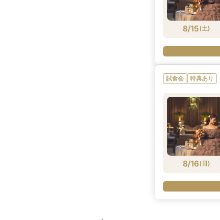
8/15
(
土
)
試食会
特典あり
8/16
(
日
)