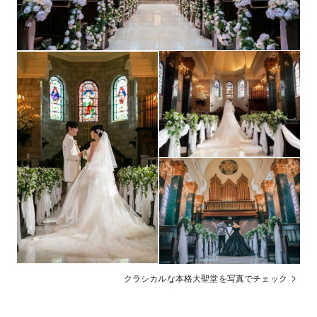
衣裳・引出物（有料）、その他要相談
持込料金
写真室、美容室、クローク、メイク室、着付室、控室、
設備
ガーデン、音響、授乳室、プロジェクターほか
フォトギャラリーを見る
あり（その他市内提携ホテルを紹介可能）
宿泊施設
ホテル内レストランを含め可能 ※ドレスでの二次会も
二次会
OK
あり ※二次会後にマイクロバスで駅までの送迎無料
送迎
挙式3日前から翌日まで（安心分割プラン紹介あり）
支払方法
列席者衣裳レンタルあり（着付を含む） 、無料駐車場あ
その他
り
クラシカルな本格大聖堂を写真でチェック