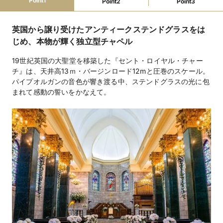
Point1
Point2
Point3
フリードリンク
ステージ
バーカウンター
楽器演奏可
マイク・音響
クローク
ピアノ
照明設備
英国から譲り受けたアンティークステンドグラスをは
携帯の電波が入る
プチギフト
引き出物手配
景品手配
BGM手配
招待状・印刷物手配
インスタントカメラ手配
じめ、本物が輝く独立型チャペル
カラオケ手配
装花手配
ウェルカムボード手配
ゲーム各種手配(ビンゴ)
19世紀英国の大聖堂を移築した『セント・ロイヤル・チャー
チ』は、天井高13ｍ・バージンロード12mと圧巻のスケール。
ファミリーウェ
授乳室
オムツ替えスペース
ベビーベッド
キッズスペース
パイプオルガンの音色が響き渡る中、ステンドグラスの光に包
ディング
子ども用衣装
子ども用おもちゃ
離乳食持込可
まれて感動の誓いをかなえて。
アレルギー対応
教会式 275,000円、アトリウム挙式165,000円、人前式
挙式スタイル
38,500円、神前式 66,000円
和洋折衷フルコース14,850円・17,050円（2コース）、
料理料金
洋（フルコース）13,750円・15,950円（2コース）、な
がさき卓袱12,100円・16,500円（2コース）
3,850円（フリードリンク、ワイン、ウイスキー、カク
飲物料金
テル、スパークリングワイン、ノンアルコールドリン
ク）