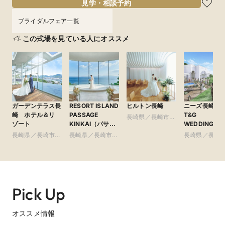
見学・相談予約
ブライダルフェア一覧
この式場を見ている人にオススメ
ガーデンテラス長
RESORT ISLAND
ヒルトン長崎
ニーズ長崎 by
崎 ホテル＆リ
PASSAGE
T&G
長崎県／長崎市・
ゾート
KINKAI（パサー
WEDDING(旧
県央・島原・周辺
ジュ琴海）
イサイド迎賓
長崎県／長崎市・
長崎県／長崎市・
長崎県／長崎
長崎)
県央・島原・周辺
県央・島原・周辺
県央・島原・
Pick Up
オススメ情報