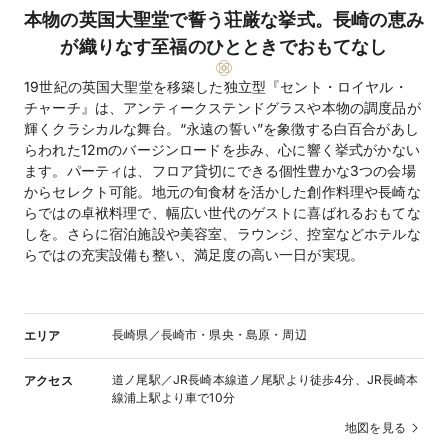
本物の英国大聖堂で誓う荘厳な挙式。長崎の恵み
が織りなす至福のひとときでおもてなし
19世紀の英国大聖堂を移築した独立型『セント・ロイヤル・
チャーチ』は、アンティークステンドグラスや本物の調度品が
輝くクラシカルな舞台。“永遠の誓い”を象徴する白百合があし
らわれた12mのバージンロードを歩み、心に響く挙式がかない
ます。パーティは、フロア貸切にできる個性豊かな3つの会場
からセレクト可能。地元の旬食材を活かした創作料理や長崎な
らではの卓袱料理で、幅広い世代のゲストに喜ばれるおもてな
しを。さらに宿泊施設や美容室、ラウンジ、控室などホテルな
らではの充実設備も整い、満足度の高い一日が実現。
長崎県／長崎市・県央・島原・周辺
エリア
道ノ尾駅／JR長崎本線道ノ尾駅より徒歩4分、JR長崎本
アクセス
線浦上駅より車で10分
地図を見る