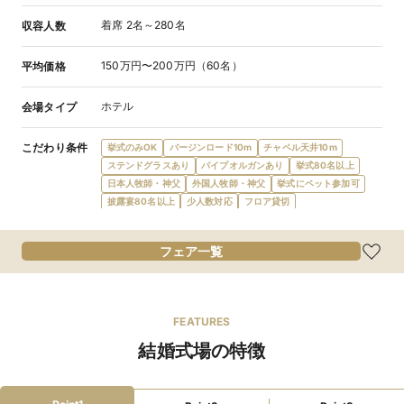
着席 2名～280名
収容人数
150万円〜200万円（60名）
平均価格
ホテル
会場タイプ
こだわり条件
挙式のみOK
バージンロード10m
チャペル天井10m
ステンドグラスあり
パイプオルガンあり
挙式80名以上
日本人牧師・神父
外国人牧師・神父
挙式にペット参加可
披露宴80名以上
少人数対応
フロア貸切
ナイトウエディング
提携教会・神社あり
披露宴のみ可
オープンキッチン
フレンチ
和洋折衷
食物アレルギー対応
フェア一覧
オーダーケーキ
デザートビュッフェ
会費制パーティ
宿泊施設提携
ガーデン・庭
プロジェクターあり
結納可
新郎新婦控室あり
親族控室あり
ゲスト控室あり
バリアフリー対応
新郎新婦宿泊無料
新郎新婦衣装充実
FEATURES
マタニティドレス充実
親族ゲスト衣装レンタル
結婚式場の特徴
親族着付あり
wifi対応
和装が充実
ローン利用可
当日払い可
後払い可
駅徒歩5分
駐車場あり
インターチェンジ5km圏内
店舗貸切可
窓付き会場
テラス
挙式可
3時間以上利用可
二次会可
コース料理