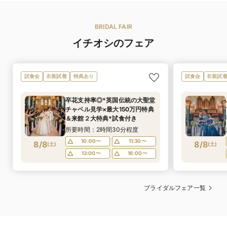
BRIDAL FAIR
イチオシのフェア
試食会
衣装試着
特典あり
試食会
衣装試
卒花支持率◎*英国伝統の大聖堂
チャペル見学×最大150万円特典
＆来館２大特典*試食付き
所要時間：2時間30分程度
10:00〜
11:30〜
8/8
8/8
(
土
)
(
土
)
13:00〜
16:00〜
ブライダルフェア一覧