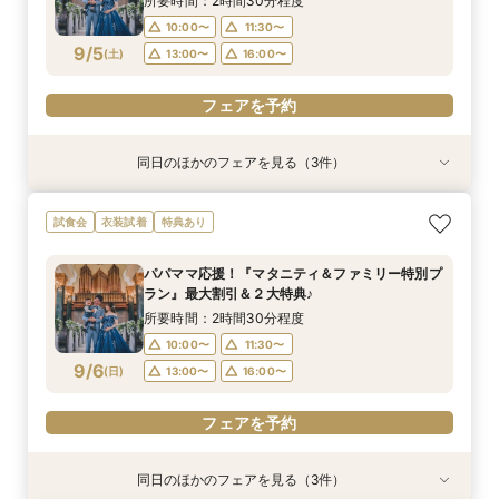
所要時間：2時間30分程度
10:00〜
11:30〜
フェアを予約
フェアを予約
フェアを予約
9/5
(
土
)
13:00〜
16:00〜
フェアを予約
同日のほかのフェアを見る（3件）
試食会
試食会
試食会
衣装試着
特典あり
衣装試着
特典あり
特典あり
【ドレス重視オススメ◎】人気ドレス２５万円
【少人数婚応援】来館でヘアコスメ＆1万円ギフ
卒花オススメ◎英国伝統の大聖堂チャペル*最大
試食会
衣装試着
特典あり
OFF*来館特典×無料試食付
トGET！特典・試食フェア
150万円割引×来館特典ギフト券１万円
所要時間：2時間30分程度
所要時間：2時間30分程度
所要時間：2時間30分程度
パパママ応援！『マタニティ＆ファミリー特別プ
10:00〜
10:00〜
10:00〜
11:30〜
11:30〜
11:30〜
ラン』最大割引＆２大特典♪
9/5
9/5
9/5
(
(
(
土
土
土
)
)
)
13:00〜
13:00〜
13:00〜
16:00〜
16:00〜
16:00〜
所要時間：2時間30分程度
10:00〜
11:30〜
フェアを予約
フェアを予約
フェアを予約
9/6
(
日
)
13:00〜
16:00〜
フェアを予約
同日のほかのフェアを見る（3件）
試食会
試食会
試食会
衣装試着
特典あり
衣装試着
特典あり
特典あり