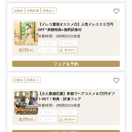
試食会
衣装試着
特典あり
【ドレス重視オススメ◎】人気ドレス２５万円
OFF*来館特典×無料試食付
所要時間：2時間30分程度
10:00〜
11:30〜
8/11
(
火
)
13:00〜
16:00〜
フェアを予約
試食会
特典あり
【少人数婚応援】来館でヘアコスメ＆1万円ギフ
トGET！特典・試食フェア
所要時間：2時間30分程度
10:00〜
11:30〜
8/11
(
火
)
13:00〜
16:00〜