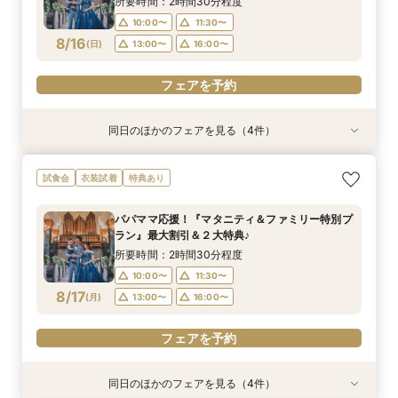
所要時間：2時間30分程度
10:00〜
11:30〜
フェアを予約
フェアを予約
フェアを予約
フェアを予約
8/16
(
日
)
13:00〜
16:00〜
フェアを予約
同日のほかのフェアを見る（4件）
試食会
試食会
試食会
試食会
衣装試着
特典あり
衣装試着
衣装試着
特典あり
特典あり
特典あり
【ドレス重視オススメ◎】人気ドレス２５万円
【少人数婚応援】来館でヘアコスメ＆1万円ギフ
卒花オススメ◎英国伝統の大聖堂チャペル*最大
【ペット婚人気NO.1】愛犬と誓うリングドッグ演
試食会
衣装試着
特典あり
OFF*来館特典×無料試食付
トGET！特典・試食フェア
150万円割引×来館特典ギフト券１万円
出×豪華試食フェア*最大15大特典付き
所要時間：2時間30分程度
所要時間：2時間30分程度
所要時間：2時間30分程度
所要時間：2時間30分程度
パパママ応援！『マタニティ＆ファミリー特別プ
10:00〜
10:00〜
10:00〜
10:00〜
11:30〜
11:30〜
11:30〜
11:30〜
ラン』最大割引＆２大特典♪
8/16
8/16
8/16
8/16
(
(
(
(
日
日
日
日
)
)
)
)
13:00〜
13:00〜
13:00〜
13:00〜
16:00〜
16:00〜
16:00〜
16:00〜
所要時間：2時間30分程度
10:00〜
11:30〜
フェアを予約
フェアを予約
フェアを予約
フェアを予約
8/17
(
月
)
13:00〜
16:00〜
フェアを予約
同日のほかのフェアを見る（4件）
試食会
試食会
試食会
試食会
衣装試着
特典あり
衣装試着
衣装試着
特典あり
特典あり
特典あり