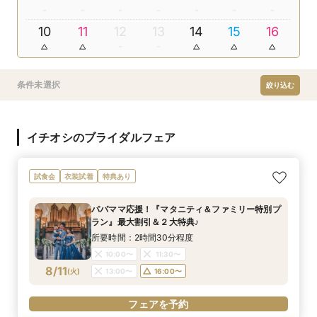
10
11
12
13
14
15
16
条件未選択
絞り込む
イチオシのブライダルフェア
試食会
衣装試着
特典あり
パパママ応援！『マタニティ＆ファミリー特別プ
ラン』最大割引＆２大特典♪
所要時間：2時間30分程度
10:00〜
11:30〜
8/11
(
火
)
13:00〜
16:00〜
フェアを予約