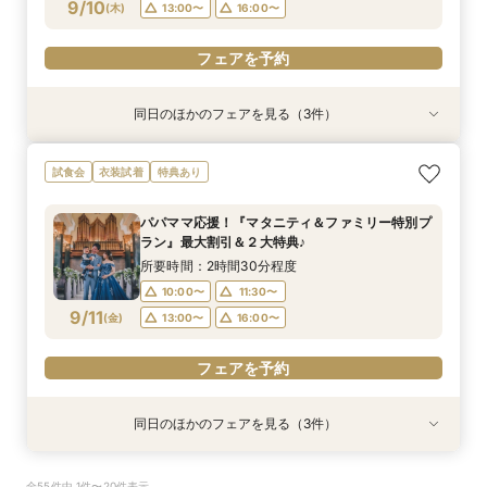
フェアを予約
フェアを予約
9/10
(
木
)
13:00〜
16:00〜
フェアを予約
同日のほかのフェアを見る（3件）
試食会
試食会
試食会
衣装試着
特典あり
衣装試着
特典あり
特典あり
【ドレス重視オススメ◎】人気ドレス２５万円
【少人数婚応援】来館でヘアコスメ＆1万円ギフ
卒花オススメ◎英国伝統の大聖堂チャペル*最大
試食会
衣装試着
特典あり
OFF*来館特典×無料試食付
トGET！特典・試食フェア
150万円割引×来館特典ギフト券１万円
所要時間：2時間30分程度
所要時間：2時間30分程度
所要時間：2時間30分程度
パパママ応援！『マタニティ＆ファミリー特別プ
10:00〜
10:00〜
10:00〜
11:30〜
11:30〜
11:30〜
ラン』最大割引＆２大特典♪
9/10
9/10
9/10
(
(
(
木
木
木
)
)
)
13:00〜
13:00〜
13:00〜
16:00〜
16:00〜
16:00〜
所要時間：2時間30分程度
10:00〜
11:30〜
フェアを予約
フェアを予約
フェアを予約
9/11
(
金
)
13:00〜
16:00〜
フェアを予約
同日のほかのフェアを見る（3件）
試食会
試食会
試食会
衣装試着
特典あり
衣装試着
特典あり
特典あり
【ドレス重視オススメ◎】人気ドレス２５万円
【少人数婚応援】来館でヘアコスメ＆1万円ギフ
卒花オススメ◎英国伝統の大聖堂チャペル*最大
全55件中 1件〜20件表示