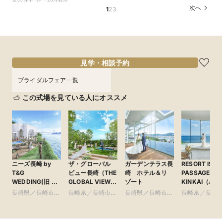
OFF*来館特典×無料試食付
トGET！特典・試食フェア
150万円割引×来館特典ギフト券１万円
次へ
1
2
3
所要時間：2時間30分程度
所要時間：2時間30分程度
所要時間：2時間30分程度
10:00〜
10:00〜
10:00〜
11:30〜
11:30〜
11:30〜
9/11
9/11
9/11
(
(
(
金
金
金
)
)
)
13:00〜
13:00〜
13:00〜
16:00〜
16:00〜
16:00〜
フェアを予約
フェアを予約
フェアを予約
見学・相談予約
ブライダルフェア一覧
この式場を見ている人にオススメ
ニーズ長崎 by
ザ・グローバル
ガーデンテラス長
RESORT ISL
T&G
ビュー長崎（THE
崎 ホテル＆リ
PASSAGE
WEDDING(旧 ベ
GLOBAL VIEW長
ゾート
KINKAI（パ
イサイド迎賓館
崎）
ジュ琴海）
長崎県／長崎市・
長崎県／長崎市・
長崎県／長崎市・
長崎県／長崎
長崎)
県央・島原・周辺
県央・島原・周辺
県央・島原・周辺
県央・島原・