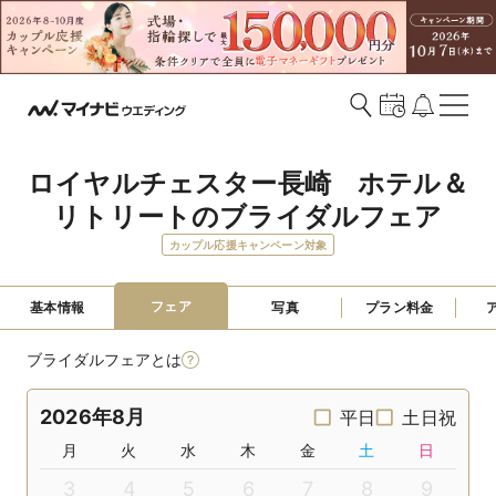
ロイヤルチェスター長崎　ホテル＆
リトリートのブライダルフェア
カップル応援キャンペーン対象
フェア
基本情報
写真
プラン料金
ブライダルフェアとは
2026年8月
平日
土日祝
月
火
水
木
金
土
日
3
4
5
6
7
8
9