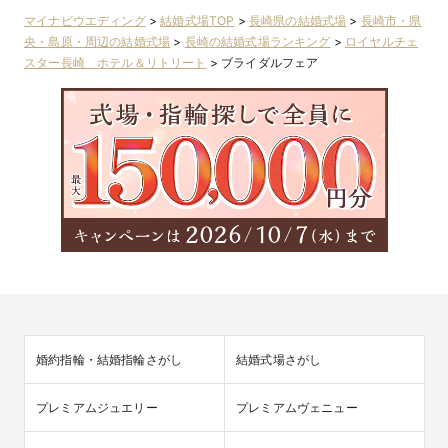
マイナビウエディング
>
結婚式場TOP
>
長崎県の結婚式場
>
長崎市・県
央・島原・周辺の結婚式場
>
長崎の結婚式場ランキング
>
ロイヤルチェ
スター長崎 ホテル＆リトリート
>
ブライダルフェア
婚約指輪・結婚指輪さがし
結婚式場さがし
プレミアムジュエリー
プレミアムヴェニュー