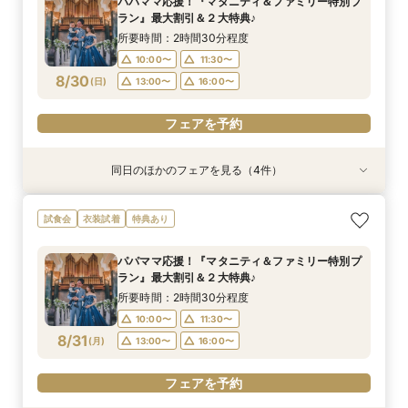
パパママ応援！『マタニティ＆ファミリー特別プ
10:00〜
10:00〜
10:00〜
10:00〜
11:30〜
11:30〜
11:30〜
11:30〜
ラン』最大割引＆２大特典♪
8/29
8/29
8/29
8/29
(
(
(
(
土
土
土
土
)
)
)
)
13:00〜
13:00〜
13:00〜
13:00〜
16:00〜
16:00〜
16:00〜
16:00〜
所要時間：2時間30分程度
10:00〜
11:30〜
フェアを予約
フェアを予約
フェアを予約
フェアを予約
8/30
(
日
)
13:00〜
16:00〜
フェアを予約
同日のほかのフェアを見る（4件）
試食会
試食会
試食会
試食会
衣装試着
特典あり
衣装試着
衣装試着
特典あり
特典あり
特典あり
【ドレス重視オススメ◎】人気ドレス２５万円
【少人数婚応援】来館でヘアコスメ＆1万円ギフ
卒花オススメ◎英国伝統の大聖堂チャペル*最大
【ペット婚人気NO.1】愛犬と誓うリングドッグ演
試食会
衣装試着
特典あり
OFF*来館特典×無料試食付
トGET！特典・試食フェア
150万円割引×来館特典ギフト券１万円
出×豪華試食フェア*最大15大特典付き
所要時間：2時間30分程度
所要時間：2時間30分程度
所要時間：2時間30分程度
所要時間：2時間30分程度
パパママ応援！『マタニティ＆ファミリー特別プ
10:00〜
10:00〜
10:00〜
10:00〜
11:30〜
11:30〜
11:30〜
11:30〜
ラン』最大割引＆２大特典♪
8/30
8/30
8/30
8/30
(
(
(
(
日
日
日
日
)
)
)
)
13:00〜
13:00〜
13:00〜
13:00〜
16:00〜
16:00〜
16:00〜
16:00〜
所要時間：2時間30分程度
10:00〜
11:30〜
フェアを予約
フェアを予約
フェアを予約
フェアを予約
8/31
(
月
)
13:00〜
16:00〜
フェアを予約