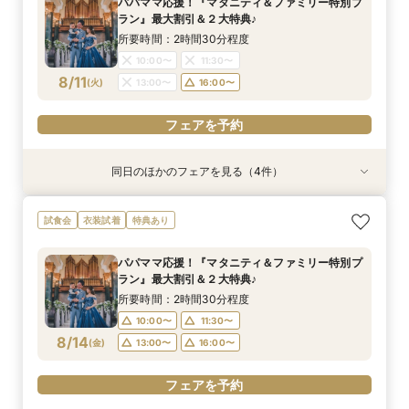
パパママ応援！『マタニティ＆ファミリー特別プ
ラン』最大割引＆２大特典♪
所要時間：2時間30分程度
10:00〜
11:30〜
8/11
(
火
)
13:00〜
16:00〜
フェアを予約
同日のほかのフェアを見る（4件）
試食会
試食会
試食会
試食会
衣装試着
特典あり
衣装試着
衣装試着
特典あり
特典あり
特典あり
【ドレス重視オススメ◎】人気ドレス２５万円
【少人数婚応援】来館でヘアコスメ＆1万円ギフ
【ペット婚人気NO.1】愛犬と誓うリングドッグ演
卒花支持率◎*英国伝統の大聖堂チャペル見学×
試食会
衣装試着
特典あり
OFF*来館特典×無料試食付
トGET！特典・試食フェア
出×豪華試食フェア*最大15大特典付き
最大150万円特典＆来館２大特典*試食付き
所要時間：2時間30分程度
所要時間：2時間30分程度
所要時間：2時間30分程度
所要時間：2時間30分程度
パパママ応援！『マタニティ＆ファミリー特別プ
10:00〜
10:00〜
10:00〜
10:00〜
11:30〜
11:30〜
11:30〜
11:30〜
ラン』最大割引＆２大特典♪
8/11
8/11
8/11
8/11
(
(
(
(
火
火
火
火
)
)
)
)
13:00〜
13:00〜
13:00〜
13:00〜
16:00〜
16:00〜
16:00〜
16:00〜
所要時間：2時間30分程度
10:00〜
11:30〜
フェアを予約
フェアを予約
フェアを予約
フェアを予約
8/14
(
金
)
13:00〜
16:00〜
フェアを予約