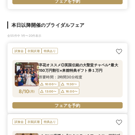
フェアを予約
本日以降開催のブライダルフェア
全55件中 1件〜20件表示
試食会
衣装試着
特典あり
卒花オススメ◎英国伝統の大聖堂チャペル*最大
150万円割引×来館特典ギフト券１万円
所要時間：2時間30分程度
10:00〜
11:30〜
8/10
(
月
)
13:00〜
16:00〜
フェアを予約
試食会
衣装試着
特典あり