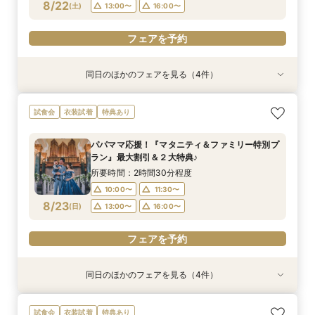
フェアを予約
フェアを予約
フェアを予約
フェアを予約
8/22
(
土
)
13:00〜
16:00〜
フェアを予約
同日のほかのフェアを見る（4件）
試食会
試食会
試食会
試食会
衣装試着
特典あり
衣装試着
衣装試着
特典あり
特典あり
特典あり
【ドレス重視オススメ◎】人気ドレス２５万円
【少人数婚応援】来館でヘアコスメ＆1万円ギフ
卒花オススメ◎英国伝統の大聖堂チャペル*最大
【ペット婚人気NO.1】愛犬と誓うリングドッグ演
試食会
衣装試着
特典あり
OFF*来館特典×無料試食付
トGET！特典・試食フェア
150万円割引×来館特典ギフト券１万円
出×豪華試食フェア*最大15大特典付き
所要時間：2時間30分程度
所要時間：2時間30分程度
所要時間：2時間30分程度
所要時間：2時間30分程度
パパママ応援！『マタニティ＆ファミリー特別プ
10:00〜
10:00〜
10:00〜
10:00〜
11:30〜
11:30〜
11:30〜
11:30〜
ラン』最大割引＆２大特典♪
8/22
8/22
8/22
8/22
(
(
(
(
土
土
土
土
)
)
)
)
13:00〜
13:00〜
13:00〜
13:00〜
16:00〜
16:00〜
16:00〜
16:00〜
所要時間：2時間30分程度
10:00〜
11:30〜
フェアを予約
フェアを予約
フェアを予約
フェアを予約
8/23
(
日
)
13:00〜
16:00〜
フェアを予約
同日のほかのフェアを見る（4件）
試食会
試食会
試食会
試食会
衣装試着
特典あり
衣装試着
衣装試着
特典あり
特典あり
特典あり
【ドレス重視オススメ◎】人気ドレス２５万円
【少人数婚応援】来館でヘアコスメ＆1万円ギフ
卒花オススメ◎英国伝統の大聖堂チャペル*最大
【ペット婚人気NO.1】愛犬と誓うリングドッグ演
試食会
衣装試着
特典あり