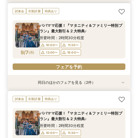
【ドレス重視オススメ◎】人気ドレス２５万円
【少人数婚応援】来館でヘアコスメ＆1万円ギフ
卒花オススメ◎英国伝統の大聖堂チャペル*最大
試食会
衣装試着
特典あり
OFF*来館特典×無料試食付
トGET！特典・試食フェア
150万円割引×来館特典ギフト券１万円
所要時間：2時間30分程度
所要時間：2時間30分程度
所要時間：2時間30分程度
パパママ応援！『マタニティ＆ファミリー特別プ
10:00〜
10:00〜
10:00〜
11:30〜
11:30〜
11:30〜
ラン』最大割引＆２大特典♪
9/6
9/6
9/6
(
(
(
日
日
日
)
)
)
13:00〜
13:00〜
13:00〜
16:00〜
16:00〜
16:00〜
所要時間：2時間30分程度
10:00〜
11:30〜
フェアを予約
フェアを予約
フェアを予約
9/7
(
月
)
13:00〜
16:00〜
フェアを予約
同日のほかのフェアを見る（2件）
試食会
試食会
特典あり
衣装試着
特典あり
【少人数婚応援】来館でヘアコスメ＆1万円ギフ
卒花オススメ◎英国伝統の大聖堂チャペル*最大
試食会
衣装試着
特典あり
トGET！特典・試食フェア
150万円割引×来館特典ギフト券１万円
所要時間：2時間30分程度
所要時間：2時間30分程度
パパママ応援！『マタニティ＆ファミリー特別プ
10:00〜
10:00〜
11:30〜
11:30〜
ラン』最大割引＆２大特典♪
9/7
9/7
(
(
月
月
)
)
13:00〜
13:00〜
16:00〜
16:00〜
所要時間：2時間30分程度
10:00〜
11:30〜