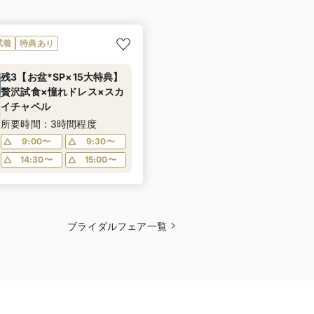
試着
特典あり
残3【お盆*SP×15大特典】
贅沢試食×憧れドレス×スカ
イチャペル
所要時間：3時間程度
9:00〜
9:30〜
14:30〜
15:00〜
ブライダルフェア一覧