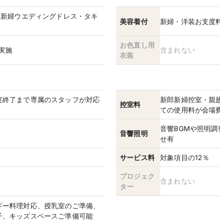
郎新婦ウエディングドレス・タキ
美容着付
新婦・洋装お支度
お色直し用
実施
含まれない
衣装
宴終了まで専属のスタッフが対応
新郎新婦控室・親
控室料
ての使用料が会場
音響BGMや照明
音響照明
せ有
サービス料
対象項目の12％
プロジェク
含まれない
ター
ギー料理対応、授乳室のご準備、
子、キッズスペースご準備可能