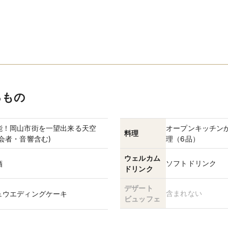
るもの
能！岡山市街を一望出来る天空
オープンキッチン
料理
会者・音響含む)
理（6品）
ウェルカム
ソフトドリンク
酒
ドリンク
デザート
含まれない
ュウエディングケーキ
ビュッフェ