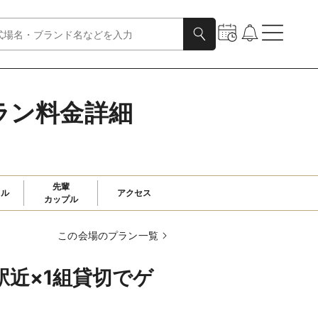
式プラン料金詳細
先輩

ャル
アクセス
カップル
この会場のプラン一覧
】駅近×1組貸切でゲ