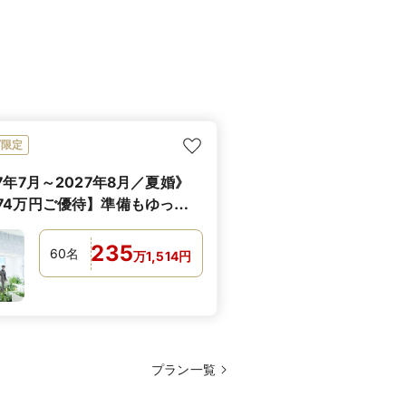
ビ限定
7年7月～2027年8月／夏婚》
74万円ご優待】準備もゆっく
容充実
235
60
名
万
1,514
円
プラン一覧