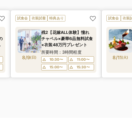
試食会
衣装試着
特典あり
試食会
衣装
×
残2【花嫁ALL体験】憧れ
の
チャペル×豪華6品無料試食
続
×衣装48万円プレゼント
試
所要時間：3時間程度
8/9
8/11
(
日
)
(
火
)
10:30〜
11:00〜
15:00〜
15:30〜