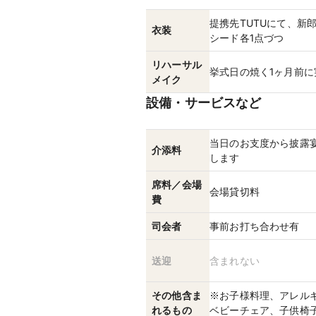
提携先TUTUにて、新
衣装
シード各1点づつ
リハーサル
挙式日の焼く1ヶ月前に
メイク
設備・サービスなど
当日のお支度から披露
介添料
します
席料／会場
会場貸切料
費
司会者
事前お打ち合わせ有
送迎
含まれない
その他含ま
※お子様料理、アレル
れるもの
ベビーチェア、子供椅