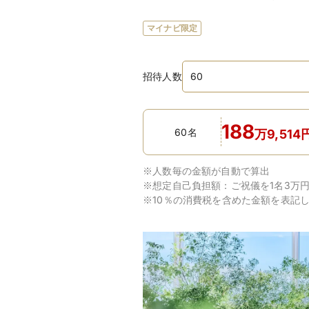
マイナビ限定
招待人数
188
60名
万
9,514
※人数毎の金額が自動で算出
※想定自己負担額：
ご祝儀を1名3万
※10％の消費税を含めた金額を表記