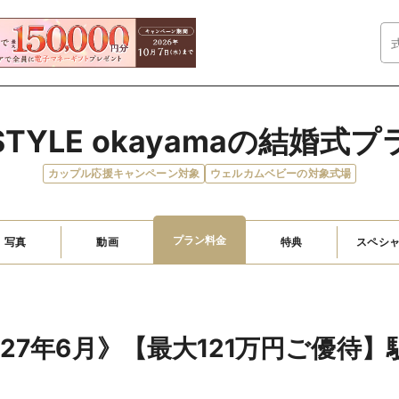
 à STYLE okayamaの結婚
カップル応援キャンペーン対象
ウェルカムベビーの対象式場
プラン料金
写真
動画
特典
スペシ
027年6月》【最大121万円ご優待