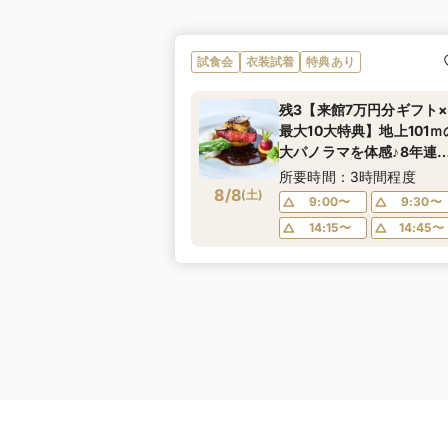
試食会
衣装試着
特典あり
残3【来館7万円分ギフト
最大10大特典】地上101ｍ
大パノラマを体感♪8年連
人気！和牛と甘鯛の贅沢
所要時間：3時間程度
8/8
食×天空チャペル＆憧れド
(
土
)
9:00〜
9:30〜
レス体験
14:15〜
14:45〜