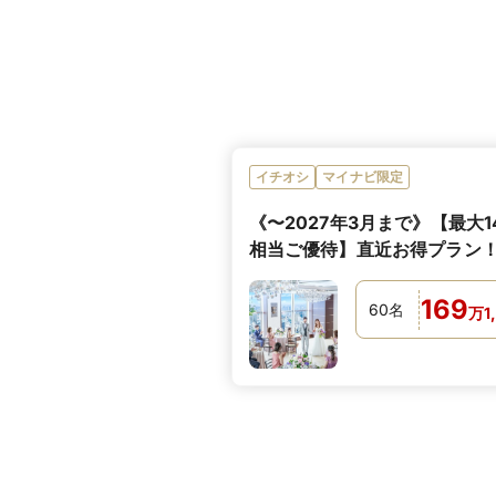
イチオシ
マイナビ限定
《〜2027年3月まで》【最大1
相当ご優待】直近お得プラン
169
60
名
万
1