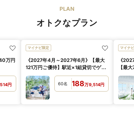
PLAN
オトクなプラン
マイナビ限定
マイナ
40万円
《2027年4月～2027年6月》【最大
《202
！
121万円ご優待】駅近×1組貸切でゲス
【最大
トをおもてなし
り＆内
188
60
名
,514
円
万
9,514
円