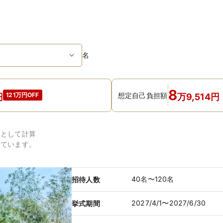
名
8
想定自己負担額
121万円OFF
円
万
9,514
円
円
として計算
しています。
40名〜120名
招待人数
2027/4/1〜2027/6/30
挙式期間