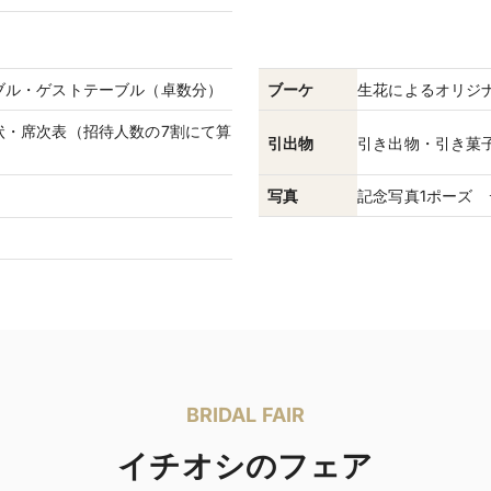
ブル・ゲストテーブル（卓数分）
ブーケ
生花によるオリジ
状・席次表（招待人数の7割にて算
引出物
引き出物・引き菓
写真
記念写真1ポーズ 
BRIDAL FAIR
イチオシのフェア