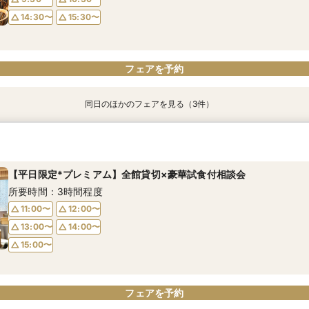
14:30〜
15:30〜
フェアを予約
フェアを予約
フェアを予約
フェアを予約
同日のほかのフェアを見る（3件）
【スマホでOK】自宅で気軽に会場見学×見積 オンライン相談会
"気軽に見学" 基本相談会（ご相談・見学・お見積・ご試食）
【2名～OK◎】◆少人数婚相談会◆料理グレードUP＆極上和牛ロー
祝い鯛の土鍋炊き込み御飯の絶品試食体験
所要時間：40分程度
所要時間：3時間程度
所要時間：3時間程度
【平日限定*プレミアム】全館貸切×豪華試食付相談会
9:00〜
9:30〜
18:00〜
10:30〜
9:30〜
10:30〜
所要時間：3時間程度
14:30〜
15:30〜
14:30〜
15:30〜
11:00〜
12:00〜
13:00〜
14:00〜
15:00〜
フェアを予約
フェアを予約
フェアを予約
フェアを予約