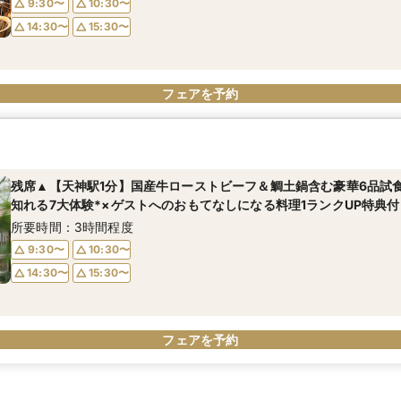
9:30〜
10:30〜
14:30〜
15:30〜
フェアを予約
残席▲【天神駅1分】国産牛ローストビーフ＆鯛土鍋含む豪華6品試
知れる7大体験*×ゲストへのおもてなしになる料理1ランクUP特典付
所要時間：3時間程度
9:30〜
10:30〜
14:30〜
15:30〜
フェアを予約