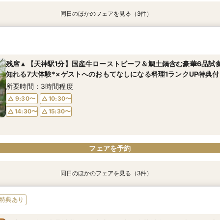
同日のほかのフェアを見る（3件）
【スマホでOK】自宅で気軽に会場見学×見積 オンライン相談会
"気軽に見学" 基本相談会（ご相談・見学・お見積・ご試食）
【少人数婚】料理全額無料＊クチコミで評判の美食で叶える結婚式
所要時間：40分程度
所要時間：3時間程度
所要時間：3時間程度
残席▲【天神駅1分】国産牛ローストビーフ＆鯛土鍋含む豪華6品試
11:00〜
11:00〜
11:00〜
12:00〜
12:00〜
12:00〜
知れる7大体験*×ゲストへのおもてなしになる料理1ランクUP特典付
13:00〜
13:00〜
13:00〜
14:00〜
14:00〜
14:00〜
所要時間：3時間程度
15:00〜
15:00〜
15:00〜
9:30〜
10:30〜
14:30〜
15:30〜
フェアを予約
フェアを予約
フェアを予約
フェアを予約
同日のほかのフェアを見る（3件）
【スマホでOK】自宅で気軽に会場見学×見積 オンライン相談会
"気軽に見学" 基本相談会（ご相談・見学・お見積・ご試食）
【2名～OK◎】◆少人数婚相談会◆料理グレードUP＆極上和牛ロー
特典あり
祝い鯛の土鍋炊き込み御飯の絶品試食体験
所要時間：40分程度
所要時間：3時間程度