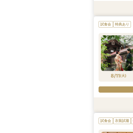
特典あり
試食会
試食会
特典あり
特典あり
試食会
特典あり
8/10
8/10
8/10
(
(
(
月
月
月
)
)
)
8/11
(
火
)
特典あり
試食会
試食会
特典あり
特典あり
試食会
衣装試着