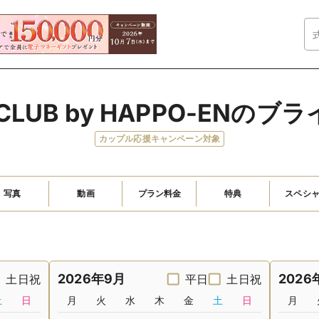
O CLUB by HAPPO-ENの
カップル応援キャンペーン対象
写真
動画
プラン料金
特典
スペシ
2026年9月
2026
土日祝
平日
土日祝
土
日
月
火
水
木
金
土
日
月