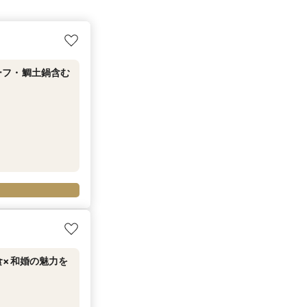
ーフ・鯛土鍋含む
食×和婚の魅力を