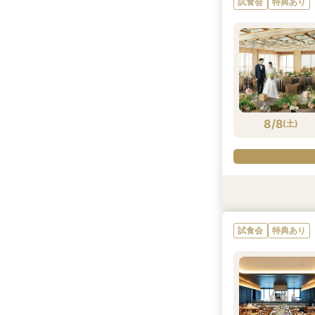
試食会
特典あり
8/7
8/7
8/7
(
(
(
金
金
金
)
)
)
8/8
(
土
)
特典あり
試食会
試食会
特典あり
特典あり
試食会
特典あり