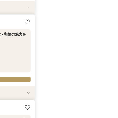
食×和婚の魅力を
ストビーフ試食×