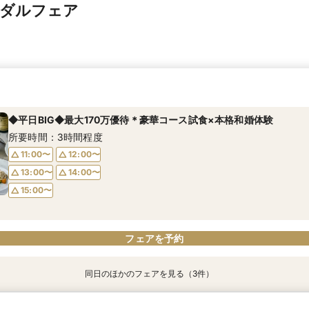
イダルフェア
◆平日BIG◆最大170万優待＊豪華コース試食×本格和婚体験
所要時間：3時間程度
11:00〜
12:00〜
13:00〜
14:00〜
15:00〜
フェアを予約
同日のほかのフェアを見る（3件）
【スマホでOK】自宅で気軽に会場見学×見積 オンライン相談会
"気軽に見学" 基本相談会（ご相談・見学・お見積・ご試食）
【少人数婚】料理全額無料＊クチコミで評判の美食で叶える結婚式