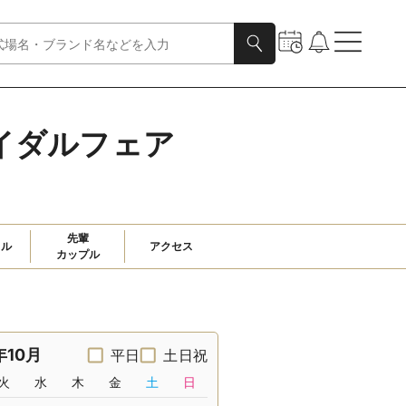
ブライダルフェア
先輩

ャル
アクセス
カップル
年10月
平日
土日祝
火
水
木
金
土
日