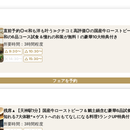
直前予約◎≪和も洋も叶う≫クチコミ高評価◎の国産牛ローストビ
和の6品コース試食＆憧れの和装が無料！の豪華10大特典付き
所要時間：3時間程度
9:30〜
10:30〜
14:30〜
15:30〜
フェアを予約
残席▲【天神駅1分】国産牛ローストビーフ＆鯛土鍋含む豪華6品試
知れる7大体験*×ゲストへのおもてなしになる料理1ランクUP特典付
所要時間：3時間程度