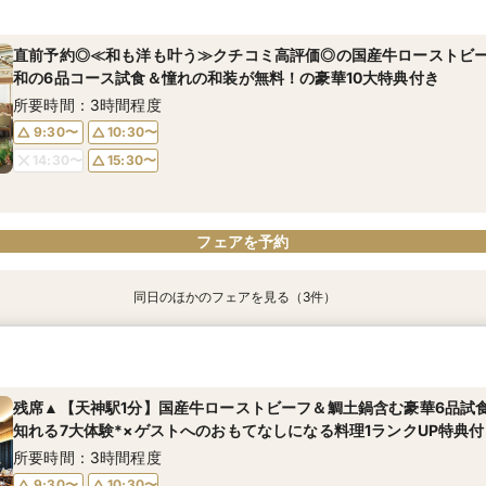
所要時間：40分程度
所要時間：3時間程度
所要時間：3時間程度
直前予約◎≪和も洋も叶う≫クチコミ高評価◎の国産牛ローストビ
11:00〜
11:00〜
11:00〜
12:00〜
12:00〜
12:00〜
和の6品コース試食＆憧れの和装が無料！の豪華10大特典付き
13:00〜
13:00〜
13:00〜
14:00〜
14:00〜
14:00〜
所要時間：3時間程度
15:00〜
15:00〜
15:00〜
9:30〜
10:30〜
14:30〜
15:30〜
フェアを予約
フェアを予約
フェアを予約
フェアを予約
同日のほかのフェアを見る（3件）
【スマホでOK】自宅で気軽に会場見学×見積 オンライン相談会
"気軽に見学" 基本相談会（ご相談・見学・お見積・ご試食）
【2名～OK◎】◆少人数婚相談会◆料理グレードUP＆極上和牛ロー
祝い鯛の土鍋炊き込み御飯の絶品試食体験
所要時間：40分程度
所要時間：3時間程度
所要時間：3時間程度
残席▲【天神駅1分】国産牛ローストビーフ＆鯛土鍋含む豪華6品試
9:00〜
9:30〜
18:00〜
10:30〜
知れる7大体験*×ゲストへのおもてなしになる料理1ランクUP特典付
9:30〜
10:30〜
14:30〜
15:30〜
所要時間：3時間程度
14:30〜
15:30〜
9:30〜
10:30〜