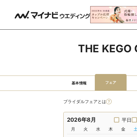
THE KEG
フェア
基本情報
ブライダルフェアとは
2026年8月
平日
月
火
水
木
金