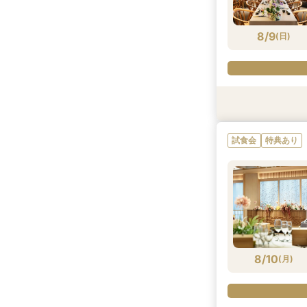
8/8
8/8
8/8
(
(
(
土
土
土
)
)
)
8/9
(
日
)
特典あり
試食会
試食会
特典あり
特典あり
試食会
特典あり
8/9
8/9
8/9
(
(
(
日
日
日
)
)
)
8/10
(
月
)