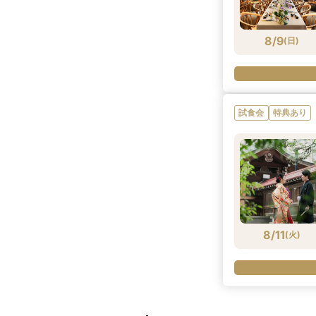
8/9
(
日
)
試食会
特典あり
8/11
(
火
)