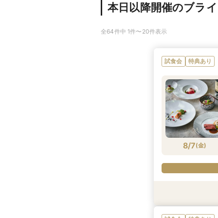
本日以降開催のブラ
全64件中 1件〜20件表示
試食会
特典あり
8/7
(
金
)
特典あり
試食会
試食会
特典あり
特典あり