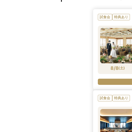
試食会
特典あり
8/8
(
土
)
試食会
特典あり