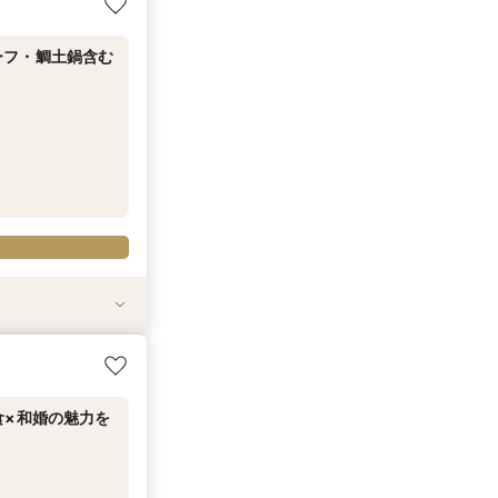
ーフ・鯛土鍋含む
ストビーフ試食×
食×和婚の魅力を