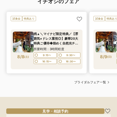
イチオシのフェア
試食会
特典あり
試食会
特典あ
残▲＼マイナビ限定特典／【雰
囲気×ドレス重視◎】豪華20大
特典ご優待◆煌めく自然光チャ
ペル×2万相当*特選牛＆海の幸
所要時間：3時間程度
Wメイン試食付き
9:15〜
9:30〜
8/8
8/9
(
土
)
(
日
)
16:15〜
16:30〜
ブライダルフェア一覧
見学・相談予約