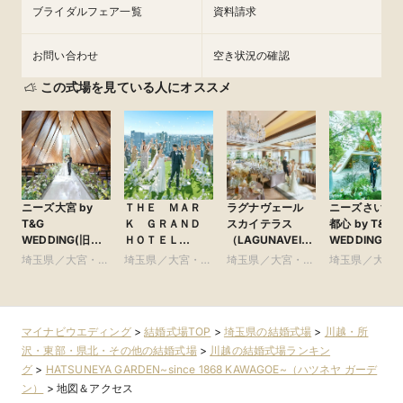
ブライダルフェア一覧
資料請求
お問い合わせ
空き状況の確認
この式場を見ている人にオススメ
ニーズ大宮 by
ＴＨＥ ＭＡＲ
ラグナヴェール
ニーズさいた
T&G
Ｋ ＧＲＡＮＤ
スカイテラス
都心 by T&G
WEDDING(旧
ＨＯＴＥＬ
（LAGUNAVEIL
WEDDING(旧
アーヴェリール迎
●Plan・Do・See
SkyTerrace）
ガーデンヒル
埼玉県／大宮・さ
埼玉県／大宮・さ
埼玉県／大宮・さ
埼玉県／大宮
賓館 大宮)
グループ
賓館 大宮)
いたま・浦和・川
いたま・浦和・川
いたま・浦和・川
いたま・浦和
口周辺
口周辺
口周辺
口周辺
マイナビウエディング
>
結婚式場TOP
>
埼玉県の結婚式場
>
川越・所
沢・東部・県北・その他の結婚式場
>
川越の結婚式場ランキン
グ
>
HATSUNEYA GARDEN~since 1868 KAWAGOE~（ハツネヤ ガーデ
ン）
>
地図＆アクセス