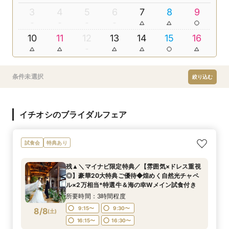
3
4
5
6
7
8
9
10
11
12
13
14
15
16
条件未選択
絞り込む
イチオシのブライダルフェア
試食会
特典あり
残▲＼マイナビ限定特典／【雰囲気×ドレス重視
◎】豪華20大特典ご優待◆煌めく自然光チャペ
ル×2万相当*特選牛＆海の幸Wメイン試食付き
所要時間：3時間程度
9:15〜
9:30〜
8/8
(
土
)
16:15〜
16:30〜