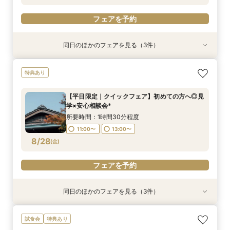
フェアを予約
同日のほかのフェアを見る（3件）
特典あり
特典あり
【オンライン60分】見学前に不安解消◎あんし
フォトウェディングご相談会
【平日限定｜クイックフェア】初めての方へ◎見
特典あり
ん相談会
学×安心相談会*
所要時間：2時間程度
所要時間：1時間程度
所要時間：1時間30分程度
11:00〜
【平日限定｜クイックフェア】初めての方へ◎見
12:00〜
11:00〜
14:00〜
学×安心相談会*
8/27
8/27
8/27
(
(
(
木
木
木
)
)
)
16:00〜
所要時間：1時間30分程度
11:00〜
13:00〜
フェアを予約
フェアを予約
フェアを予約
8/28
(
金
)
フェアを予約
同日のほかのフェアを見る（3件）
特典あり
試食会
特典あり
フォトウェディングご相談会
【オンライン60分】見学前に不安解消◎あんし
【平日限定】“お得”に結婚式を◆140万特典◆あ
試食会
特典あり
ん相談会
んしん相談会×特選牛＆デザート試食付
所要時間：2時間程度