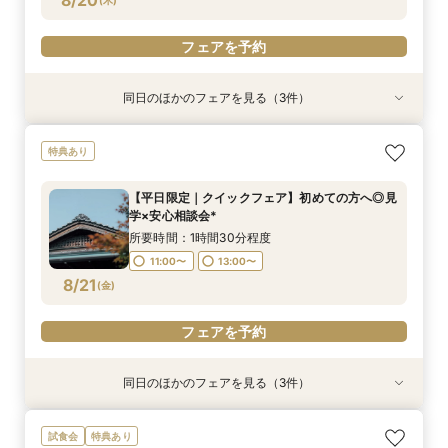
8/20
フェアを予約
同日のほかのフェアを見る（3件）
特典あり
特典あり
フォトウェディングご相談会
【平日限定｜クイックフェア】初めての方へ◎見
【オンライン60分】見学前に不安解消◎あんし
特典あり
学×安心相談会*
ん相談会
所要時間：2時間程度
所要時間：1時間30分程度
所要時間：1時間程度
11:00〜
13:00〜
【平日限定｜クイックフェア】初めての方へ◎見
12:00〜
11:00〜
14:00〜
13:00〜
学×安心相談会*
8/20
8/20
8/20
(
(
(
木
木
木
)
)
)
16:00〜
所要時間：1時間30分程度
11:00〜
13:00〜
フェアを予約
フェアを予約
フェアを予約
8/21
(
金
)
フェアを予約
同日のほかのフェアを見る（3件）
特典あり
試食会
特典あり
フォトウェディングご相談会
【オンライン60分】見学前に不安解消◎あんし
【平日限定】“お得”に結婚式を◆140万特典◆あ
試食会
特典あり