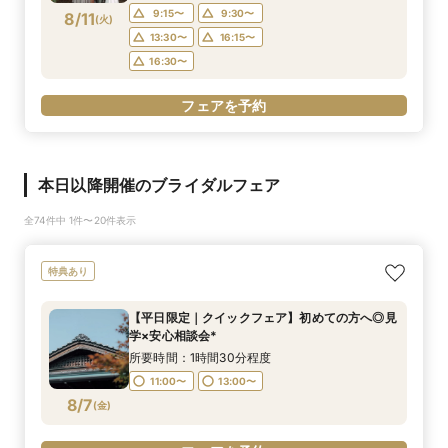
9:15〜
9:30〜
8/11
(
火
)
13:30〜
16:15〜
16:30〜
フェアを予約
本日以降開催のブライダルフェア
全74件中 1件〜20件表示
特典あり
【平日限定｜クイックフェア】初めての方へ◎見
学×安心相談会*
所要時間：1時間30分程度
11:00〜
13:00〜
8/7
(
金
)