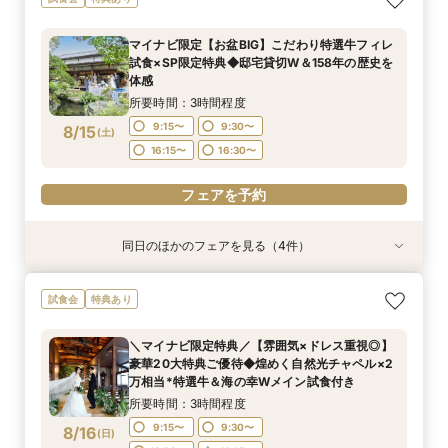
ん相談会
んしん相談会×特選牛＆デザート試食付
所要時間：2時間程度
所要時間：1時間程度
所要時間：2時間30分程度
11:00〜
13:00〜
マイナビ限定【お盆BIG】こだわり特選牛フィレ
12:00〜
11:00〜
14:00〜
13:00〜
試食×SP限定特典◆邸宅貸切W＆158年の歴史を
8/14
8/14
8/14
体感
(
(
(
金
金
金
)
)
)
16:00〜
所要時間：3時間程度
フェアを予約
フェアを予約
フェアを予約
9:15〜
9:30〜
8/15
(
土
)
16:15〜
16:30〜
フェアを予約
同日のほかのフェアを見る（4件）
試食会
試食会
試食会
特典あり
特典あり
特典あり
【お料理重視の方へ】老舗料亭の和食文化とフレ
フォトウェディングご相談会
＼マイナビ限定特典／【雰囲気×ドレス重視◎】
【6名様～少人数婚あんしん相談会】無料試食付
試食会
特典あり
ンチの融合＊シェフ特選牛フィレ試食付
豪華20大特典ご優待◆煌めく自然光チャペル×2
所要時間：2時間程度
所要時間：3時間程度
万相当*特選牛＆海の幸Wメイン試食付き
所要時間：3時間程度
13:30〜
9:30〜
13:30〜
＼マイナビ限定特典／【雰囲気×ドレス重視◎】
所要時間：3時間程度
9:30〜
16:30〜
豪華20大特典ご優待◆煌めく自然光チャペル×2
9:15〜
9:30〜
8/15
8/15
8/15
8/15
万相当*特選牛＆海の幸Wメイン試食付き
(
(
(
(
土
土
土
土
)
)
)
)
16:15〜
16:30〜
所要時間：3時間程度
フェアを予約
フェアを予約
フェアを予約
9:15〜
9:30〜
8/16
(
日
)
フェアを予約