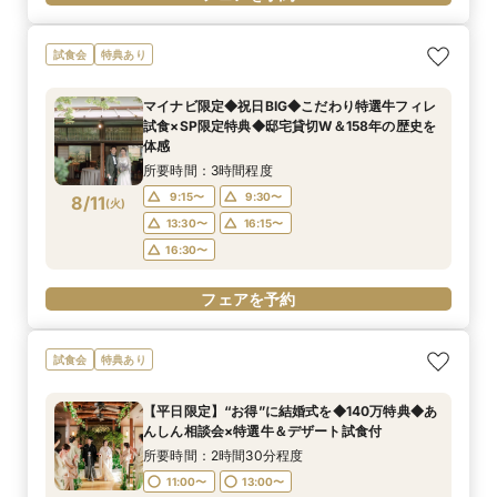
試食会
特典あり
マイナビ限定◆祝日BIG◆こだわり特選牛フィレ
試食×SP限定特典◆邸宅貸切W＆158年の歴史を
体感
所要時間：3時間程度
9:15〜
9:30〜
8/11
(
火
)
13:30〜
16:15〜
16:30〜
フェアを予約
試食会
特典あり
【平日限定】“お得”に結婚式を◆140万特典◆あ
んしん相談会×特選牛＆デザート試食付
所要時間：2時間30分程度
11:00〜
13:00〜