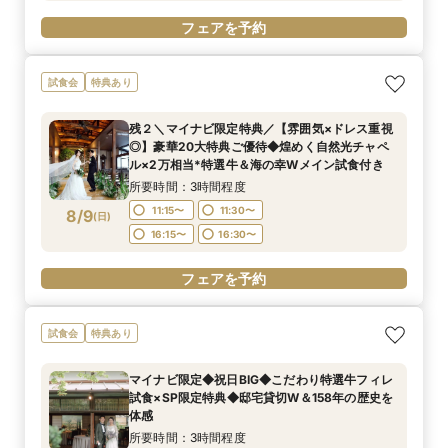
フェアを予約
試食会
特典あり
残２＼マイナビ限定特典／【雰囲気×ドレス重視
◎】豪華20大特典ご優待◆煌めく自然光チャペ
ル×2万相当*特選牛＆海の幸Wメイン試食付き
所要時間：3時間程度
11:15〜
11:30〜
8/9
(
日
)
16:15〜
16:30〜
フェアを予約
試食会
特典あり
マイナビ限定◆祝日BIG◆こだわり特選牛フィレ
試食×SP限定特典◆邸宅貸切W＆158年の歴史を
体感
所要時間：3時間程度