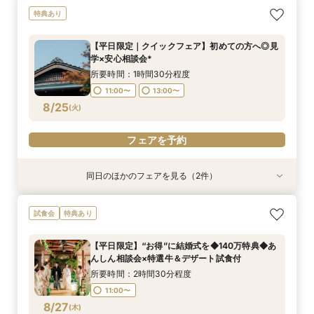
フォトウェディングご相談会
【平日限定｜クイックフェア】初めての方へ◎見
【オンライン60分】見学前に不安解消◎あんし
【平日限定】“お得”に結婚式を◆140万特典◆あ
特典あり
学×安心相談会*
ん相談会
んしん相談会×特選牛＆デザート試食付
所要時間：2時間程度
所要時間：1時間30分程度
所要時間：1時間程度
所要時間：2時間30分程度
11:00〜
13:00〜
【平日限定｜クイックフェア】初めての方へ◎見
12:00〜
11:00〜
11:00〜
14:00〜
13:00〜
13:00〜
学×安心相談会*
8/24
8/24
8/24
8/24
(
(
(
(
月
月
月
月
)
)
)
)
16:00〜
所要時間：1時間30分程度
11:00〜
13:00〜
フェアを予約
フェアを予約
フェアを予約
フェアを予約
8/25
(
火
)
フェアを予約
同日のほかのフェアを見る（2件）
特典あり
フォトウェディングご相談会
【オンライン60分】見学前に不安解消◎あんし
試食会
特典あり
ん相談会
所要時間：2時間程度
所要時間：1時間程度
11:00〜
13:00〜
【平日限定】“お得”に結婚式を◆140万特典◆あ
12:00〜
14:00〜
んしん相談会×特選牛＆デザート試食付
8/25
8/25
(
(
火
火
)
)
16:00〜
所要時間：2時間30分程度
11:00〜
フェアを予約
フェアを予約
8/27
(
木
)