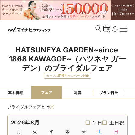
HATSUNEYA GARDEN~since 
1868 KAWAGOE~（ハツネヤ ガー
デン）のブライダルフェア
カップル応援キャンペーン対象
フェア
基本情報
写真
プラン料金
ブライダルフェアとは
2026年8月
平日
土日祝
月
火
水
木
金
土
日