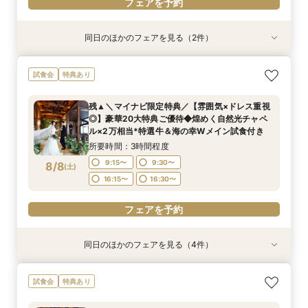
フェアを予約
同日のほかのフェアを見る（2件）
特典あり
フォトウェディングご相談会
【オンライン60分】見学前に不安解消◎あんし
試食会
特典あり
ん相談会
所要時間：2時間程度
所要時間：1時間程度
11:00〜
13:00〜
残▲＼マイナビ限定特典／【雰囲気×ドレス重視
12:00〜
14:00〜
◎】豪華20大特典ご優待◆煌めく自然光チャペ
8/7
8/7
ル×2万相当*特選牛＆海の幸Wメイン試食付き
(
(
金
金
)
)
16:00〜
所要時間：3時間程度
フェアを予約
フェアを予約
9:15〜
9:30〜
8/8
(
土
)
16:15〜
16:30〜
フェアを予約
同日のほかのフェアを見る（4件）
試食会
試食会
試食会
特典あり
特典あり
特典あり
【お料理重視の方へ】老舗料亭の和食文化とフレ
フォトウェディングご相談会
【6名様～少人数婚あんしん相談会】無料試食付
＼夏BIG*／最大140万円特典プレゼント◆憧れの
試食会
特典あり
ンチの融合＊シェフ特選牛フィレ試食付
結婚式ALL体験×2万相当*特選牛＆海の幸試食付
所要時間：2時間程度
所要時間：3時間程度
き
所要時間：3時間程度