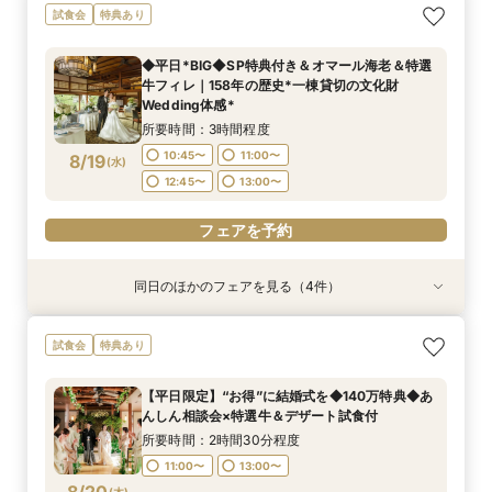
フォトウェディングご相談会
【平日限定｜クイックフェア】初めての方へ◎見
【オンライン60分】見学前に不安解消◎あんし
試食会
特典あり
学×安心相談会*
ん相談会
所要時間：2時間程度
所要時間：1時間30分程度
所要時間：1時間程度
11:00〜
13:00〜
◆平日*BIG◆SP特典付き＆オマール海老＆特選
12:00〜
11:00〜
14:00〜
13:00〜
牛フィレ｜158年の歴史*一棟貸切の文化財
8/17
8/17
8/17
Wedding体感*
(
(
(
月
月
月
)
)
)
16:00〜
所要時間：3時間程度
フェアを予約
フェアを予約
フェアを予約
10:45〜
11:00〜
8/19
(
水
)
12:45〜
13:00〜
フェアを予約
同日のほかのフェアを見る（4件）
特典あり
特典あり
試食会
特典あり
フォトウェディングご相談会
【平日限定｜クイックフェア】初めての方へ◎見
【オンライン60分】見学前に不安解消◎あんし
【平日限定】“お得”に結婚式を◆140万特典◆あ
試食会
特典あり
学×安心相談会*
ん相談会
んしん相談会×特選牛＆デザート試食付
所要時間：2時間程度
所要時間：1時間30分程度
所要時間：1時間程度
所要時間：2時間30分程度
11:00〜
13:00〜
【平日限定】“お得”に結婚式を◆140万特典◆あ
12:00〜
11:00〜
11:00〜
14:00〜
13:00〜
13:00〜
んしん相談会×特選牛＆デザート試食付
8/19
8/19
8/19
8/19
(
(
(
(
水
水
水
水
)
)
)
)
16:00〜
所要時間：2時間30分程度
11:00〜
13:00〜
フェアを予約
フェアを予約
フェアを予約
フェアを予約
(
木
)