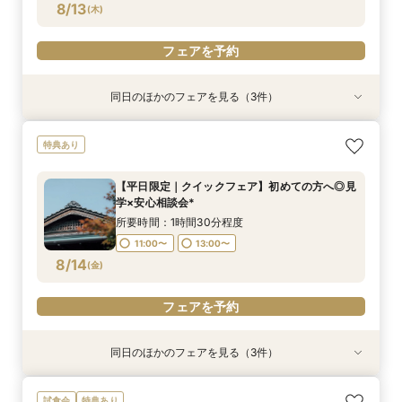
8/13
(
木
)
フェアを予約
同日のほかのフェアを見る（3件）
特典あり
特典あり
フォトウェディングご相談会
【平日限定｜クイックフェア】初めての方へ◎見
【オンライン60分】見学前に不安解消◎あんし
特典あり
学×安心相談会*
ん相談会
所要時間：2時間程度
所要時間：1時間30分程度
所要時間：1時間程度
11:00〜
13:00〜
【平日限定｜クイックフェア】初めての方へ◎見
12:00〜
11:00〜
14:00〜
13:00〜
学×安心相談会*
8/13
8/13
8/13
(
(
(
木
木
木
)
)
)
16:00〜
所要時間：1時間30分程度
11:00〜
13:00〜
フェアを予約
フェアを予約
フェアを予約
8/14
(
金
)
フェアを予約
同日のほかのフェアを見る（3件）
特典あり
試食会
特典あり
フォトウェディングご相談会
【オンライン60分】見学前に不安解消◎あんし
【平日限定】“お得”に結婚式を◆140万特典◆あ
試食会
特典あり