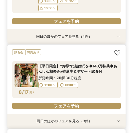
13:30〜
16:15〜
16:30〜
フェアを予約
同日のほかのフェアを見る（4件）
試食会
試食会
試食会
特典あり
特典あり
特典あり
【お料理重視の方へ】老舗料亭の和食文化とフレ
フォトウェディングご相談会
【6名様～少人数婚あんしん相談会】無料試食付
＼夏BIG*／最大140万円特典プレゼント◆憧れの
試食会
特典あり
ンチの融合＊シェフ特選牛フィレ試食付
結婚式ALL体験×2万相当*特選牛＆海の幸試食付
所要時間：2時間程度
所要時間：3時間程度
き
所要時間：3時間程度
13:30〜
13:30〜
【平日限定】“お得”に結婚式を◆140万特典◆あ
所要時間：3時間程度
9:30〜
16:30〜
んしん相談会×特選牛＆デザート試食付
9:15〜
9:30〜
8/16
8/16
8/16
8/16
(
(
(
(
日
日
日
日
)
)
)
)
所要時間：2時間30分程度
13:30〜
16:15〜
11:00〜
13:00〜
16:30〜
フェアを予約
フェアを予約
フェアを予約
8/17
(
月
)
フェアを予約
フェアを予約
同日のほかのフェアを見る（3件）
特典あり
特典あり