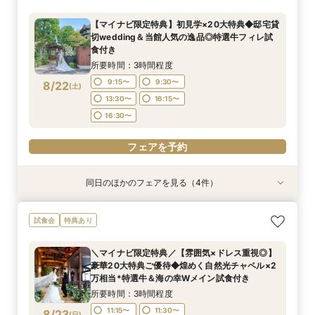
ん相談会
んしん相談会×特選牛＆デザート試食付
所要時間：2時間程度
所要時間：1時間程度
所要時間：2時間30分程度
11:00〜
13:00〜
【マイナビ限定特典】初見学×20大特典◆邸宅貸
12:00〜
11:00〜
14:00〜
13:00〜
切wedding＆当館人気の逸品◎特選牛フィレ試
8/21
8/21
8/21
食付き
(
(
(
金
金
金
)
)
)
16:00〜
所要時間：3時間程度
フェアを予約
フェアを予約
フェアを予約
9:15〜
9:30〜
8/22
(
土
)
13:30〜
16:15〜
16:30〜
フェアを予約
同日のほかのフェアを見る（4件）
試食会
試食会
試食会
特典あり
特典あり
特典あり
フォトウェディングご相談会
【6名様～少人数婚あんしん相談会】無料試食付
【お料理重視の方へ】老舗料亭の和食文化とフレ
＼マイナビ限定特典／【雰囲気×ドレス重視◎】
試食会
特典あり
ンチの融合＊シェフ特選牛フィレ試食付
豪華20大特典ご優待◆煌めく自然光チャペル×2
所要時間：2時間程度
所要時間：3時間程度
万相当*特選牛＆海の幸Wメイン試食付き
所要時間：3時間程度
13:30〜
13:30〜
＼マイナビ限定特典／【雰囲気×ドレス重視◎】
所要時間：3時間程度
9:30〜
13:30〜
豪華20大特典ご優待◆煌めく自然光チャペル×2
9:15〜
9:30〜
8/22
8/22
8/22
8/22
万相当*特選牛＆海の幸Wメイン試食付き
(
(
(
(
土
土
土
土
)
)
)
)
16:30〜
13:30〜
16:15〜
所要時間：3時間程度
16:30〜
フェアを予約
フェアを予約
フェアを予約
11:15〜
11:30〜
8/23
(
日
)