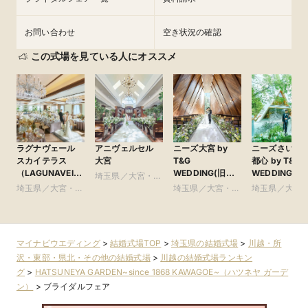
お問い合わせ
空き状況の確認
この式場を見ている人にオススメ
ラグナヴェール
アニヴェルセル
ニーズ大宮 by
ニーズさいた
スカイテラス
大宮
T&G
都心 by T&G
（LAGUNAVEIL
WEDDING(旧
WEDDING(旧
埼玉県／大宮・さ
SkyTerrace）
アーヴェリール迎
ガーデンヒル
埼玉県／大宮・さ
いたま・浦和・川
埼玉県／大宮・さ
埼玉県／大宮
賓館 大宮)
賓館 大宮)
いたま・浦和・川
口周辺
いたま・浦和・川
いたま・浦和
口周辺
口周辺
口周辺
マイナビウエディング
>
結婚式場TOP
>
埼玉県の結婚式場
>
川越・所
沢・東部・県北・その他の結婚式場
>
川越の結婚式場ランキン
グ
>
HATSUNEYA GARDEN~since 1868 KAWAGOE~（ハツネヤ ガーデ
ン）
>
ブライダルフェア