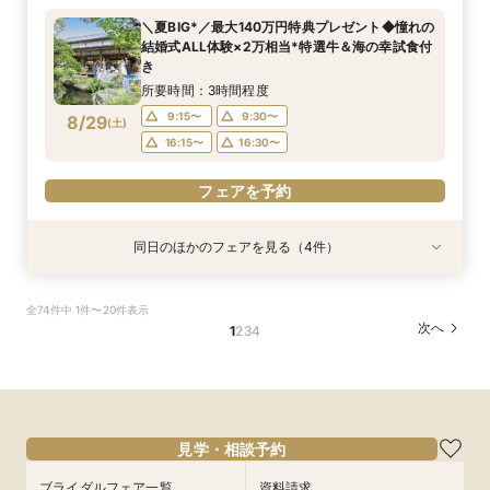
所要時間：1時間程度
所要時間：2時間30分程度
11:00〜
13:00〜
＼夏BIG*／最大140万円特典プレゼント◆憧れの
12:00〜
11:00〜
14:00〜
13:00〜
結婚式ALL体験×2万相当*特選牛＆海の幸試食付
8/28
8/28
8/28
き
(
(
(
金
金
金
)
)
)
16:00〜
所要時間：3時間程度
フェアを予約
フェアを予約
フェアを予約
9:15〜
9:30〜
8/29
(
土
)
16:15〜
16:30〜
フェアを予約
同日のほかのフェアを見る（4件）
試食会
試食会
試食会
特典あり
特典あり
特典あり
【お料理重視の方へ】老舗料亭の和食文化とフレ
フォトウェディングご相談会
【6名様～少人数婚あんしん相談会】無料試食付
＼マイナビ限定特典／【雰囲気×ドレス重視◎】
全74件中 1件〜20件表示
ンチの融合＊シェフ特選牛フィレ試食付
豪華20大特典ご優待◆煌めく自然光チャペル×2
所要時間：2時間程度
所要時間：3時間程度
次へ
1
2
3
4
万相当*特選牛＆海の幸Wメイン試食付き
所要時間：3時間程度
13:30〜
13:30〜
所要時間：3時間程度
9:30〜
16:30〜
9:15〜
9:30〜
8/29
8/29
8/29
8/29
(
(
(
(
土
土
土
土
)
)
)
)
16:15〜
16:30〜
フェアを予約
フェアを予約
フェアを予約
見学・相談予約
フェアを予約
ブライダルフェア一覧
資料請求