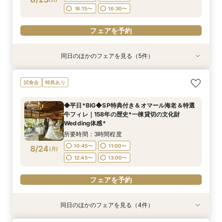
16:15〜
16:30〜
フェアを予約
フェアを予約
同日のほかのフェアを見る（5件）
試食会
試食会
試食会
試食会
特典あり
特典あり
特典あり
特典あり
＼夏BIG*／最大140万円特典プレゼント◆憧れの
フォトウェディングご相談会
【6名様～少人数婚あんしん相談会】無料試食付
＼マイナビ限定特典／【和婚×158年の歴史】豪
【お料理重視の方へ】老舗料亭の和食文化とフレ
試食会
特典あり
結婚式ALL体験×2万相当*特選牛＆海の幸試食付
華20大特典プレゼント◆特選牛＆海の幸Wメイ
ンチの融合＊シェフ特選牛フィレ試食付
所要時間：2時間程度
所要時間：3時間程度
き
ン試食◆邸宅貸切W
所要時間：3時間程度
16:30〜
16:30〜
◆平日*BIG◆SP特典付き＆オマール海老＆特選
所要時間：3時間程度
所要時間：3時間程度
11:30〜
16:30〜
牛フィレ｜158年の歴史*一棟貸切の文化財
11:15〜
11:15〜
11:30〜
11:30〜
8/23
8/23
8/23
8/23
8/23
Wedding体感*
(
(
(
(
(
日
日
日
日
日
)
)
)
)
)
16:15〜
16:15〜
16:30〜
16:30〜
所要時間：3時間程度
フェアを予約
フェアを予約
フェアを予約
10:45〜
11:00〜
8/24
(
月
)
フェアを予約
フェアを予約
12:45〜
13:00〜
フェアを予約
同日のほかのフェアを見る（4件）
特典あり
特典あり
試食会
特典あり