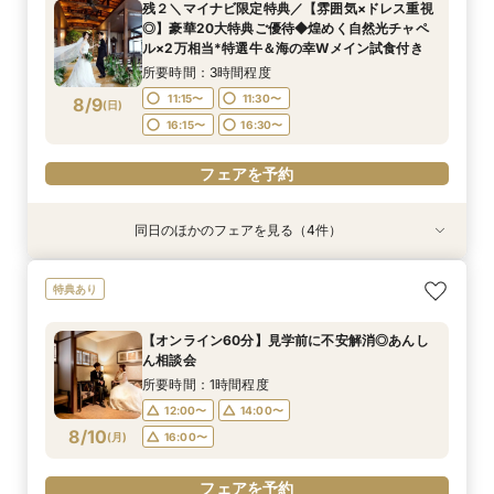
13:30〜
13:30〜
残２＼マイナビ限定特典／【雰囲気×ドレス重視
所要時間：3時間程度
9:30〜
16:30〜
◎】豪華20大特典ご優待◆煌めく自然光チャペ
9:15〜
9:30〜
8/8
8/8
8/8
8/8
ル×2万相当*特選牛＆海の幸Wメイン試食付き
(
(
(
(
土
土
土
土
)
)
)
)
16:15〜
16:30〜
所要時間：3時間程度
フェアを予約
フェアを予約
フェアを予約
11:15〜
11:30〜
8/9
(
日
)
フェアを予約
16:15〜
16:30〜
フェアを予約
同日のほかのフェアを見る（4件）
試食会
試食会
試食会
特典あり
特典あり
特典あり
＼マイナビ限定特典／【和婚×158年の歴史】豪
フォトウェディングご相談会
【6名様～少人数婚あんしん相談会】無料試食付
【お料理重視の方へ】老舗料亭の和食文化とフレ
特典あり
華20大特典プレゼント◆特選牛＆海の幸Wメイ
ンチの融合＊シェフ特選牛フィレ試食付
所要時間：2時間程度
所要時間：3時間程度
ン試食◆邸宅貸切W
所要時間：3時間程度
16:30〜
16:30〜
【オンライン60分】見学前に不安解消◎あんし
所要時間：3時間程度
11:30〜
16:30〜
ん相談会
11:15〜
11:30〜
8/9
8/9
8/9
8/9
(
(
(
(
日
日
日
日
)
)
)
)
所要時間：1時間程度
16:15〜
16:30〜
12:00〜
14:00〜
フェアを予約
フェアを予約
フェアを予約
8/10
(
月
)
16:00〜
フェアを予約
フェアを予約