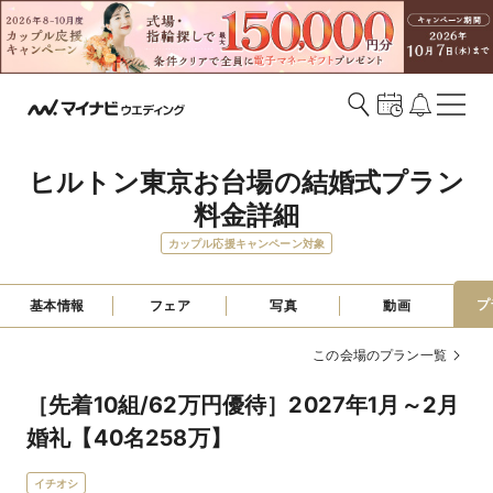
ヒルトン東京お台場の結婚式プラン
料金詳細
カップル応援キャンペーン対象
プ
基本情報
フェア
写真
動画
この会場のプラン一覧
［先着10組/62万円優待］2027年1月～2月
婚礼【40名258万】
イチオシ