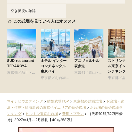
空き状況の確認
この式場を見ている人にオススメ
SUD restaurant
ホテル インター
アニヴェルセル
ストリングス
TERAKOYA
コンチネンタル
表参道
ル東京インタ
東京ベイ
ンチネンタル
東京都／品川・目
東京都／青山・表
黒・浜松町・世田
東京都／お台場・
参道・渋谷・原宿
東京都／品川
谷
豊洲・竹芝・晴海
黒・浜松町・
周辺の東京ベイエ
谷
リア
マイナビウエディング
>
結婚式場TOP
>
東京都の結婚式場
>
お台場・豊
洲・竹芝・晴海周辺の東京ベイエリアの結婚式場
>
お台場の結婚式場ラ
ンキング
>
ヒルトン東京お台場
>
費用・プラン
>
［先着10組/62万円優
待］2027年1月～2月婚礼【40名258万】