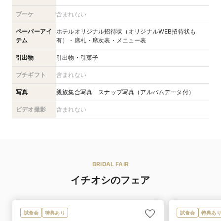
ブーケ
含まれない
ペーパーアイ
ホテルオリジナル招待状（オリジナルWEB招待状も
テム
有）・席札・席次表・メニュー表
引出物
引出物・引菓子
プチギフト
含まれない
写真
親族集合写真 スナップ写真（アルバムデータ付）
ビデオ撮影
含まれない
BRIDAL FAIR
イチオシのフェア
試食会
特典あり
試食会
特典あ