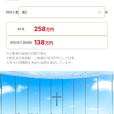
招待人数
名
258
40名
万
円
138
想定自己負担額
万
円
※人数毎の金額が自動で算出
※想定自己負担額：
ご祝儀を1名3万円
として計算
※10％の消費税を含めた金額を表記しています。