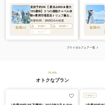
直前予約OK【 夏休みBIG★最大
135優待】２つの感動チャペル体
験×豊洲市場直送トリュフ薫る
オードブル&国産牛網焼き試食
所要時間：3時間30分程度
9:00〜
14:00〜
8/8
8/9
(
土
)
(
日
)
14:30〜
ブライダルフェア一覧
PLAN
オトクなプラン
イチオシ
［先着10組/45万優待］2027年3月までの
［先着10組/