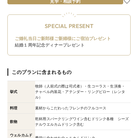
見学・相談予約
SPECIAL PRESENT
ご婚礼当日ご新郎様ご新婦様にご宿泊プレゼント
結婚１周年記念ディナープレゼント
このプランに含まれるもの
牧師（人前式の際は司式者）・生コーラス・生演奏・
挙式
チャペル内装花・アテンダー・リングピロー（レンタ
ル）
料理
素材からこだわったフレンチのフルコース
乾杯用スパークリングワイン含むドリンク各種 シーズ
飲物
ナルウエルカムドリンク含む
ウェルカムド
季節に合わせたウェルカムドリンク