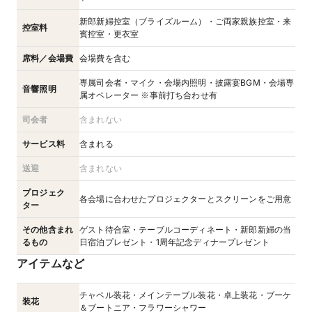
新郎新婦控室（ブライズルーム）・ご両家親族控室・来
控室料
賓控室・更衣室
席料／会場費
会場費を含む
専属司会者・マイク・会場内照明・披露宴BGM・会場専
音響照明
属オペレーター ※事前打ち合わせ有
司会者
含まれない
サービス料
含まれる
送迎
含まれない
プロジェク
各会場に合わせたプロジェクターとスクリーンをご用意
ター
その他含まれ
ゲスト待合室・テーブルコーディネート・新郎新婦の当
るもの
日宿泊プレゼント・1周年記念ディナープレゼント
アイテムなど
チャペル装花・メインテーブル装花・卓上装花・ブーケ
装花
＆ブートニア・フラワーシャワー