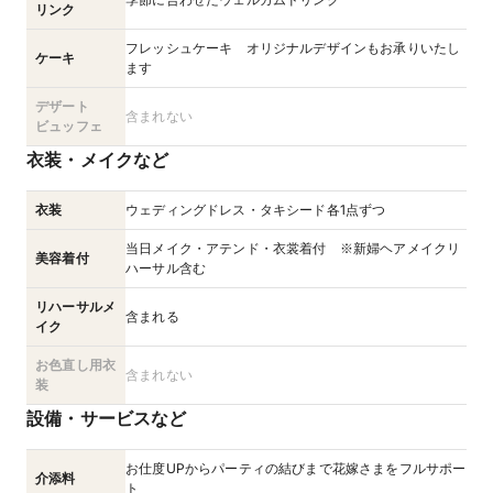
リンク
フレッシュケーキ オリジナルデザインもお承りいたし
ケーキ
ます
デザート
含まれない
ビュッフェ
衣装・メイクなど
衣装
ウェディングドレス・タキシード各1点ずつ
当日メイク・アテンド・衣裳着付 ※新婦ヘアメイクリ
美容着付
ハーサル含む
リハーサルメ
含まれる
イク
お色直し用衣
含まれない
装
設備・サービスなど
お仕度UPからパーティの結びまで花嫁さまをフルサポー
介添料
ト