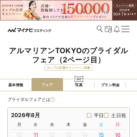
アルマリアンTOKYOのブライダル
フェア（2ページ目）
カップル応援キャンペーン対象
フェア
基本情報
写真
プラン料金
ブライダルフェアとは
2026年8月
平日
土日祝
月
火
水
木
金
土
日
10
11
12
13
14
15
16