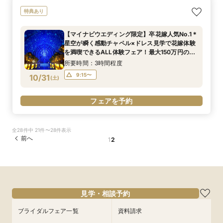
特典あり
【マイナビウエディング限定】卒花嫁人気No.1＊
星空が瞬く感動チャペル×ドレス見学で花嫁体験
を満喫できるALL体験フェア！最大150万円の特
典付き*BIGフェア
所要時間：3時間程度
9:15〜
10/31
(
土
)
フェアを予約
全28件中 21件〜28件表示
前へ
1
2
見学・相談予約
ブライダルフェア一覧
資料請求