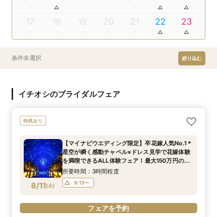
17
18
19
20
21
22
23
条件未選択
絞り込む
イチオシのブライダルフェア
特典あり
【マイナビウエディング限定】卒花嫁人気No.1＊
星空が瞬く感動チャペル×ドレス見学で花嫁体験
を満喫できるALL体験フェア！最大150万円の特
典付き*BIGフェア
所要時間：3時間程度
9:15〜
8/11
(
火
)
フェアを予約