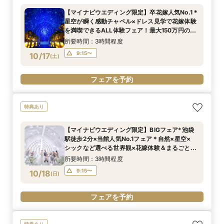
【マイナビウエディング限定】卒花嫁人気No.1＊
星空が瞬く感動チャペル×ドレス見学で花嫁体験
を満喫できるALL体験フェア！最大150万円の特
典付き*BIGフェア
所要時間：3時間程度
9:15〜
10/17
(
土
)
フェアを予約
特典あり
【マイナビウエディング限定】BIGフェア*池袋
駅徒歩2分×当館人気No.1フェア＊自然×星空×
シックなど選べる世界観×花嫁体験＆まるごと相
談！初見学にもおすすめ！
所要時間：3時間程度
9:15〜
10/18
(
日
)
フェアを予約
特典あり