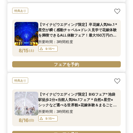
特典あり
【マイナビウエディング限定】卒花嫁人気No.1＊
星空が瞬く感動チャペル×ドレス見学で花嫁体験
を満喫できるALL体験フェア！最大150万円の特
典付き*BIGフェア
所要時間：3時間程度
9:15〜
8/15
(
土
)
フェアを予約
特典あり
【マイナビウエディング限定】BIGフェア*池袋
駅徒歩2分×当館人気No.1フェア＊自然×星空×
シックなど選べる世界観×花嫁体験＆まるごと相
談！初見学にもおすすめ！
所要時間：3時間程度
9:15〜
8/16
(
日
)