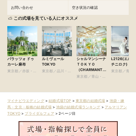
お問い合わせ
空き状況の確認
この式場を見ている人にオススメ
パラッツォ ドゥ
ルミヴェール
シャルマンシーナ
L2126(エルニ
カーレ麻布
TOKYO
ＴＯＫＹＯ
チニロク)
（CHARMANT
東京都／赤坂・六
東京都／品川・目
東京都／青山
SCENA
本木・麻布
黒・浜松町・世田
東京都／青山・表
参道・渋谷・
TOKYO）
谷
参道・渋谷・原宿
マイナビウエディング
>
結婚式場TOP
>
東京都の結婚式場
>
池袋・練
馬・文京・板橋の結婚式場
>
池袋の結婚式場ランキング
>
アルマリアン
TOKYO
>
ブライダルフェア
>
2ページ目