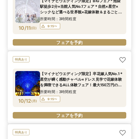
【マイナビウエディング限定】BIGフェア*池袋
駅徒歩2分×当館人気No.1フェア＊自然×星空×
シックなど選べる世界観×花嫁体験＆まるごと相
談！初見学にもおすすめ！
所要時間：3時間程度
9:15〜
10/11
(
日
)
フェアを予約
特典あり
【マイナビウエディング限定】卒花嫁人気No.1＊
星空が瞬く感動チャペル×ドレス見学で花嫁体験
を満喫できるALL体験フェア！最大150万円の特
典付き*BIGフェア
所要時間：3時間程度
9:15〜
10/12
(
月
)
フェアを予約
特典あり