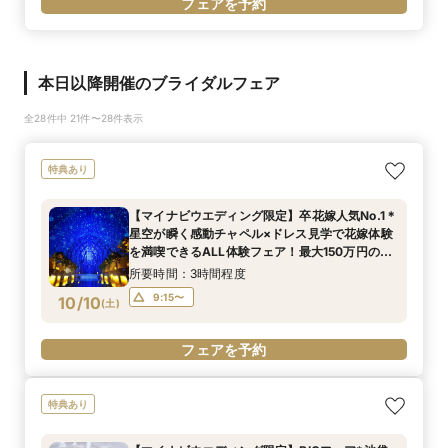
フェアを予約
本日以降開催のブライダルフェア
全28件中 21件〜28件表示
特典あり
【マイナビウエディング限定】卒花嫁人気No.1＊
星空が瞬く感動チャペル×ドレス見学で花嫁体験
を満喫できるALL体験フェア！最大150万円の特
典付き*BIGフェア
所要時間：3時間程度
9:15〜
10/10
(
土
)
フェアを予約
特典あり