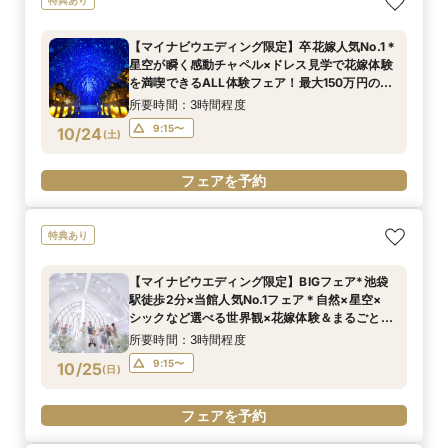
【マイナビウエディング限定】卒花嫁人気No.1＊
星空が瞬く感動チャペル×ドレス見学で花嫁体験
を満喫できるALL体験フェア！最大150万円の特
典付き*BIGフェア
所要時間：3時間程度
9:15〜
10/24
(
土
)
フェアを予約
特典あり
【マイナビウエディング限定】BIGフェア*池袋
駅徒歩2分×当館人気No.1フェア＊自然×星空×
シックなど選べる世界観×花嫁体験＆まるごと相
談！初見学にもおすすめ！
所要時間：3時間程度
9:15〜
10/25
(
日
)
フェアを予約