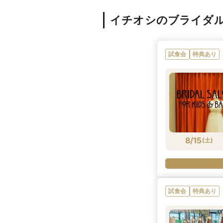
イチオシのブライダ
試食会
特典あり
8/15
(
土
)
試食会
特典あり