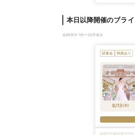
本日以降開催のブラ
全66件中 1件〜20件表示
試食会
特典あり
8/13
(
木
)