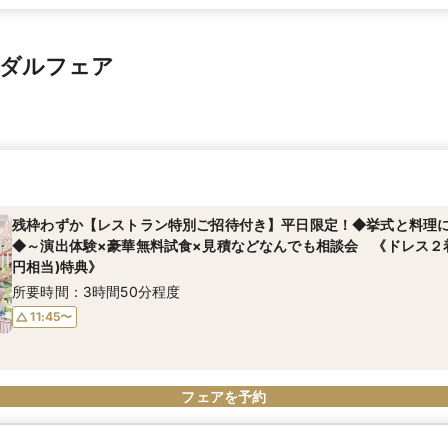
イダルフェア
残枠わずか【レストラン特別ご招待付き】平日限定！◆挙式と料理
◆～演出体験×豪華無料試食×見積などなんでも相談会 《ドレス２
円相当)特典》
所要時間：3時間50分程度
11:45〜
フェアを予約