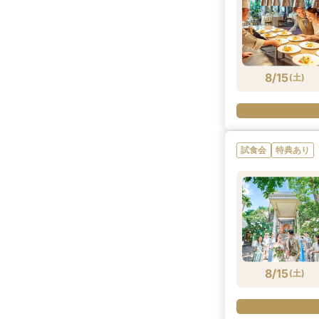
8/15
(
土
)
試食会
特典あり
8/15
(
土
)