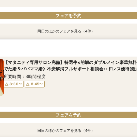
フェアを予約
同日のほかのフェアを見る（4件）
【マタニティ専用サロン完備】特選牛×的鯛のダブルメイン豪華無料
残2席【朝のフェアが◎】料理重視の方必見！～特選牛×的鯛のダブ
【即決無＆仮予約無料】◆初見学に人気No1◆1件目来館で他会場と
《AM限定で本番直前の会場を見学》【１５０万優待×料理重視◎(３
でた婚＆パパママ婚》不安解消フルサポート相談会♪♪ドレス優待(最大
付き×緑溢れる感動ガーデン演出体験×ドレス優待(最大36万円）【B
&的鯛のダブルメイン豪華無料試食×感動挙式体験×憧れのドレス優待
×真鯛のWメイン試食付フェア
【BIGフェア】
所要時間：3時間程度
所要時間：3時間程度
所要時間：3時間程度
【マタニティ専用サロン完備】特選牛×的鯛のダブルメイン豪華無料
所要時間：3時間程度
でた婚＆パパママ婚》不安解消フルサポート相談会♪♪ドレス優待(最大
8:30〜
8:30〜
8:30〜
8:45〜
8:45〜
8:45〜
8:30〜
8:45〜
所要時間：3時間程度
8:30〜
8:45〜
フェアを予約
フェアを予約
フェアを予約
フェアを予約
フェアを予約
同日のほかのフェアを見る（4件）