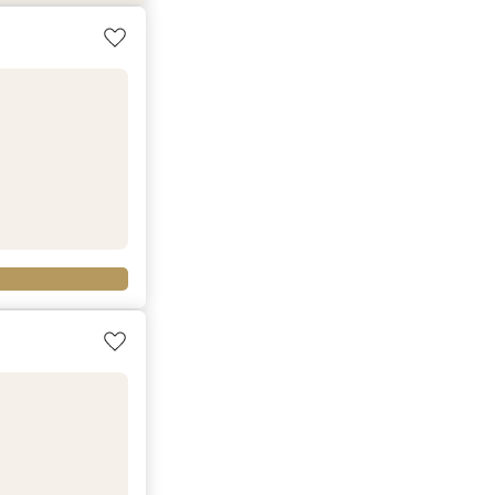
ルメイン豪華試食
検討して♪特選牛
＆１５大特典】特
体験フェア！憧れ
IGフェア】
(最大36万円）