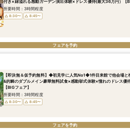
付き×緑溢れる感動ガーデン演出体験×ドレス優待(最大36万円）【B
所要時間：3時間程度
8:30〜
8:45〜
フェアを予約
【即決無＆仮予約無料】◆初見学に人気No1◆1件目来館で他会場と
&的鯛のダブルメイン豪華無料試食×感動挙式体験×憧れのドレス優待
【BIGフェア】
所要時間：3時間程度
8:30〜
8:45〜
フェアを予約