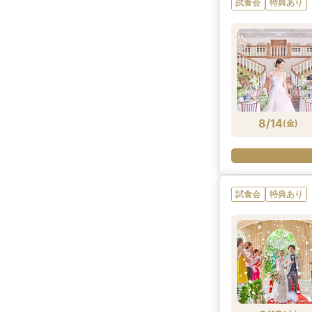
試食会
特典あり
8/14
(
金
)
試食会
特典あり