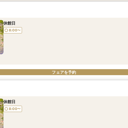
残2席【朝のフェアが◎】料理重視の方必見！～特選牛×的鯛のダブ
【即決無＆仮予約無料】◆初見学に人気No1◆1件目来館で他会場と
《AM限定で本番直前の会場を見学》当館人気No１【豪華３万試食
≪組数限定≫豪華無料試食付き・緑・水あふれる感動ガーデン演出
付き×緑溢れる感動ガーデン演出体験×ドレス優待(最大36万円）【B
&的鯛のダブルメイン豪華無料試食×感動挙式体験×憧れのドレス優待
選牛×真鯛のWメイン試食＋ガーデン演出
のドレス優待（最大36万円）※BIGフェア※
【BIGフェア】
所要時間：3時間程度
所要時間：3時間程度
所要時間：3時間程度
休館日
所要時間：3時間程度
14:00〜
8:30〜
8:30〜
8:45〜
8:45〜
8:00〜
8:30〜
8:45〜
フェアを予約
フェアを予約
フェアを予約
フェアを予約
フェアを予約
休館日
8:00〜