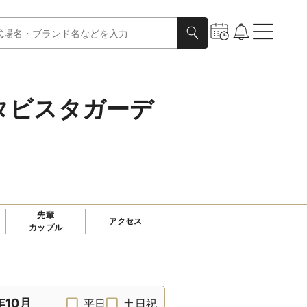
タビスタガーデ
先輩

アクセス
カップル
年10月
平日
土日祝