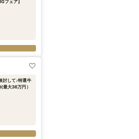
IGフェア】
検討して♪特選牛
(最大36万円）