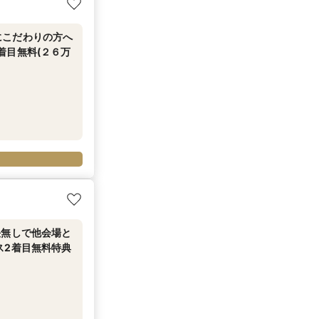
にこだわりの方へ
着目無料(２６万
決無しで他会場と
ス2着目無料特典