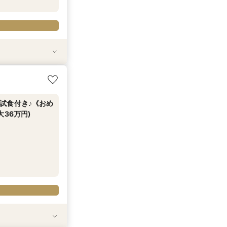
試食付き♪《おめ
ルメイン豪華試食
検討して♪特選牛
万試食)】特選牛
36万円)
IGフェア】
(最大36万円）
試食付き♪《おめ
36万円)