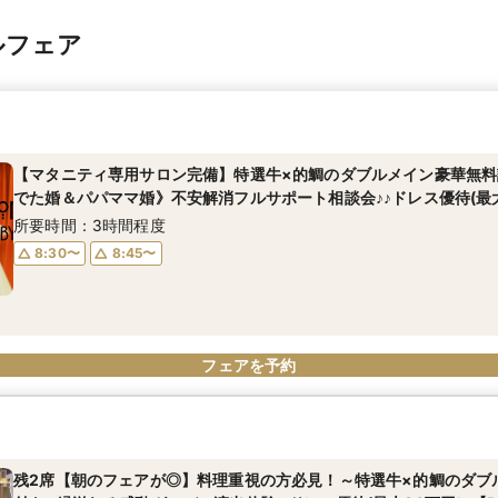
ルフェア
【マタニティ専用サロン完備】特選牛×的鯛のダブルメイン豪華無料
でた婚＆パパママ婚》不安解消フルサポート相談会♪♪ドレス優待(最大
所要時間：3時間程度
8:30〜
8:45〜
フェアを予約
残2席【朝のフェアが◎】料理重視の方必見！～特選牛×的鯛のダブ