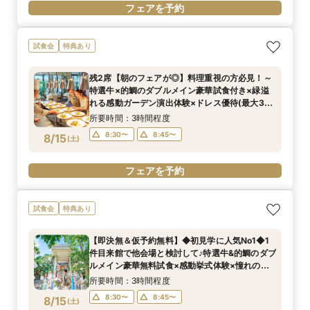
フェアを予約
試食会
特典あり
残2席【朝のフェアが◎】料理重視の方必見！～
特選牛×的鯛のダブルメイン豪華試食付き×緑溢
れる感動ガーデン演出体験×ドレス優待(最大36
万円）【BIGフェア】
所要時間：3時間程度
8:30〜
8:45〜
8/15
(
土
)
フェアを予約
試食会
特典あり
【即決無＆仮予約無料】◆初見学に人気No1◆1
件目来館で他会場と検討して♪特選牛&的鯛のダブ
ルメイン豪華無料試食×感動挙式体験×憧れのド
レス優待(最大36万円）【BIGフェア】
所要時間：3時間程度
8:30〜
8:45〜
8/15
(
土
)