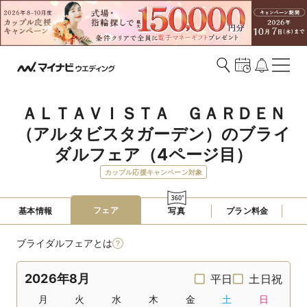
ＡＬＴＡＶＩＳＴＡ　ＧＡＲＤＥＮ
（アルタビスタガーデン）のブライ
ダルフェア（4ページ目）
カップル応援キャンペーン対象
フェア
基本情報
写真
プラン料金
ブライダルフェアとは
2026年8月
平日
土日祝
月
火
水
木
金
土
日