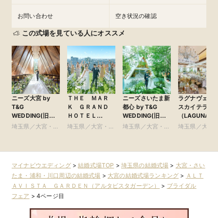
お問い合わせ
空き状況の確認
この式場を見ている人にオススメ
ニーズ大宮 by
ＴＨＥ ＭＡＲ
ニーズさいたま新
ラグナヴェー
T&G
Ｋ ＧＲＡＮＤ
都心 by T&G
スカイテラス
WEDDING(旧
ＨＯＴＥＬ
WEDDING(旧
（LAGUNAVEI
アーヴェリール迎
●Plan・Do・See
ガーデンヒルズ迎
SkyTerrace）
埼玉県／大宮・さ
埼玉県／大宮・さ
埼玉県／大宮・さ
埼玉県／大宮
賓館 大宮)
グループ
賓館 大宮)
いたま・浦和・川
いたま・浦和・川
いたま・浦和・川
いたま・浦和
口周辺
口周辺
口周辺
口周辺
マイナビウエディング
>
結婚式場TOP
>
埼玉県の結婚式場
>
大宮・さい
たま・浦和・川口周辺の結婚式場
>
大宮の結婚式場ランキング
>
ＡＬＴ
ＡＶＩＳＴＡ ＧＡＲＤＥＮ（アルタビスタガーデン）
>
ブライダル
フェア
>
4ページ目