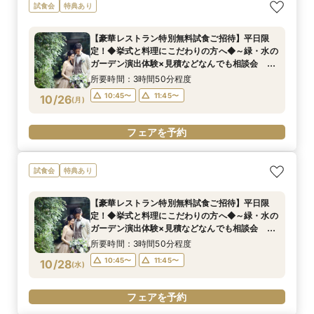
試食会
特典あり
【豪華レストラン特別無料試食ご招待】平日限
定！◆挙式と料理にこだわりの方へ◆～緑・水の
ガーデン演出体験×見積などなんでも相談会
《ドレス２着目無料(２６万円相当)特典》
所要時間：3時間50分程度
10:45〜
11:45〜
10/26
(
月
)
フェアを予約
試食会
特典あり
【豪華レストラン特別無料試食ご招待】平日限
定！◆挙式と料理にこだわりの方へ◆～緑・水の
ガーデン演出体験×見積などなんでも相談会
《ドレス２着目無料(２６万円相当)特典》
所要時間：3時間50分程度
10:45〜
11:45〜
10/28
(
水
)
フェアを予約