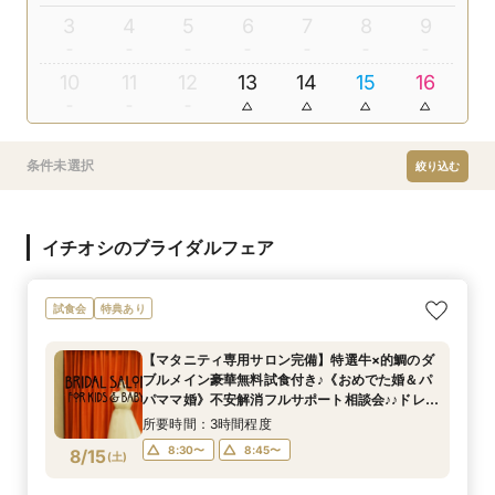
3
4
5
6
7
8
9
10
11
12
13
14
15
16
条件未選択
絞り込む
イチオシのブライダルフェア
試食会
特典あり
【マタニティ専用サロン完備】特選牛×的鯛のダ
ブルメイン豪華無料試食付き♪《おめでた婚＆パ
パママ婚》不安解消フルサポート相談会♪♪ドレス
優待(最大36万円)
所要時間：3時間程度
8:30〜
8:45〜
8/15
(
土
)