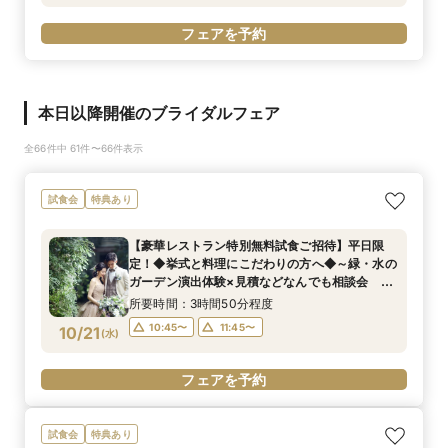
フェアを予約
本日以降開催のブライダルフェア
全66件中 61件〜66件表示
試食会
特典あり
【豪華レストラン特別無料試食ご招待】平日限
定！◆挙式と料理にこだわりの方へ◆～緑・水の
ガーデン演出体験×見積などなんでも相談会
《ドレス２着目無料(２６万円相当)特典》
所要時間：3時間50分程度
10:45〜
11:45〜
10/21
(
水
)
フェアを予約
試食会
特典あり