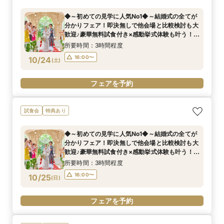
◆～初めての見学に人気No1◆～結婚式の全てが
分かりフェア！即決無しで他会場と比較検討も大
歓迎♪豪華無料試食付き×感動挙式体験も叶う！
《ドレス2着目無料特典※26万円相当※》
所要時間：3時間程度
16:00〜
10/24
(
土
)
フェアを予約
試食会
特典あり
◆～初めての見学に人気No1◆～結婚式の全てが
分かりフェア！即決無しで他会場と比較検討も大
歓迎♪豪華無料試食付き×感動挙式体験も叶う！
《ドレス2着目無料特典※26万円相当※》
所要時間：3時間程度
16:00〜
10/25
(
日
)
フェアを予約