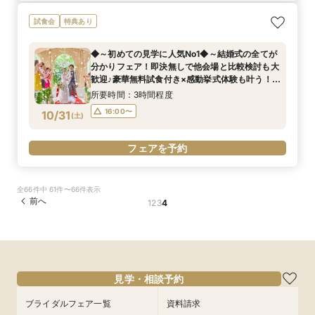
試食会
特典あり
◆～初めての見学に人気No1◆～結婚式の全てが
分かりフェア！即決無しで他会場と比較検討も大
歓迎♪豪華無料試食付き×感動挙式体験も叶う！
《ドレス2着目無料特典※26万円相当※》
所要時間：3時間程度
16:00〜
10/31
(
土
)
フェアを予約
全66件中 61件〜66件表示
前へ
1
2
3
4
見学・相談予約
ブライダルフェア一覧
資料請求