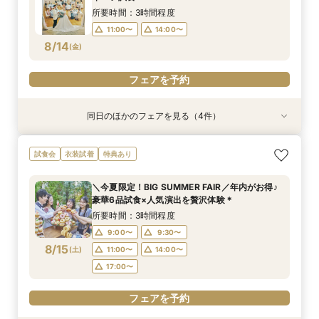
8/13
8/13
8/13
8/13
(
(
(
(
木
木
木
木
)
)
)
)
所要時間：3時間程度
11:00〜
14:00〜
フェアを予約
フェアを予約
フェアを予約
フェアを予約
8/14
(
金
)
フェアを予約
同日のほかのフェアを見る（4件）
試食会
試食会
試食会
試食会
衣装試着
衣装試着
衣装試着
衣装試着
特典あり
特典あり
特典あり
特典あり
《マタニティ＆ファミリー婚に》個室もOK！安
《ペットも一緒に♪》広大な敷地を貸切＆憧れ挙
【少人数ウェディング限定】一軒家を貸切見学×
【”ムダ”を徹底省略！】「やらなくてもいい」か
試食会
衣装試着
特典あり
心相談会◎
式体験×豪華特典
スイーツ試食★*
ら始めるNEWスタイル結婚式
所要時間：3時間程度
所要時間：3時間程度
所要時間：3時間程度
所要時間：3時間程度
＼今夏限定！BIG SUMMER FAIR／年内がお得♪
11:00〜
11:00〜
11:00〜
11:00〜
14:00〜
14:00〜
14:00〜
14:00〜
豪華6品試食×人気演出を贅沢体験＊
8/14
8/14
8/14
8/14
(
(
(
(
金
金
金
金
)
)
)
)
所要時間：3時間程度
9:00〜
9:30〜
フェアを予約
フェアを予約
フェアを予約
フェアを予約
8/15
(
土
)
11:00〜
14:00〜
17:00〜
フェアを予約