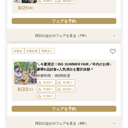
11:00〜
14:00〜
フェアを予約
フェアを予約
フェアを予約
フェアを予約
フェアを予約
フェアを予約
8/21
(
金
)
フェアを予約
フェアを予約
同日のほかのフェアを見る（7件）
試食会
試食会
特典あり
試食会
試食会
試食会
衣装試着
衣装試着
衣装試着
衣装試着
衣装試着
特典あり
特典あり
特典あり
特典あり
特典あり
【”ムダ”を徹底省略！】「やらなくてもいい」か
《マタニティ＆ファミリー婚に》個室もOK！安
【タイパ重視★*60分見学】緑溢れる貸切邸宅を
《ペットも一緒に♪》広大な敷地を貸切＆憧れ挙
【オンラインフェア】お気軽zoom相談会◇*
【少人数ウェディング限定♪】一軒家を貸切見学×
《遠方応援fair！》バスプレゼント&親御様も試
試食会
衣装試着
特典あり
ら始めるNEWスタイル結婚式
心相談会◎
短時間でご案内OK！
式体験×豪華特典
牛フィレ試食付◎
食付♪安心相談◎
所要時間：1時間程度
所要時間：3時間程度
所要時間：3時間程度
所要時間：1時間程度
所要時間：3時間程度
所要時間：3時間程度
所要時間：3時間程度
11:00〜
14:00〜
＼今夏限定！BIG SUMMER FAIR／年内がお得♪
12:00〜
11:00〜
11:00〜
11:00〜
11:00〜
9:00〜
14:00〜
14:00〜
14:00〜
14:00〜
14:00〜
9:30〜
豪華6品試食×人気演出を贅沢体験＊
8/21
8/21
8/21
8/21
8/21
8/21
8/21
(
(
(
(
(
(
(
金
金
金
金
金
金
金
)
)
)
)
)
)
)
16:00〜
11:00〜
14:00〜
所要時間：3時間程度
17:00〜
9:00〜
9:30〜
フェアを予約
フェアを予約
フェアを予約
フェアを予約
フェアを予約
フェアを予約
8/22
(
土
)
11:00〜
14:00〜
フェアを予約
17:00〜
フェアを予約
同日のほかのフェアを見る（8件）
試食会
試食会
試食会
試食会
試食会
特典あり
試食会
試食会
衣装試着
衣装試着
衣装試着
衣装試着
衣装試着
衣装試着
衣装試着
特典あり
特典あり
特典あり
特典あり
特典あり
特典あり
特典あり