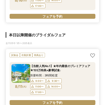
8/16
(
日
)
11:00〜
14:00〜
17:00〜
フェアを予約
本日以降開催のブライダルフェア
全70件中 1件〜20件表示
試食会
衣装試着
特典あり
【当館人気No.1】★年内最後のプレミアフェア
★155万特典×豪華試食♩
所要時間：3時間程度
9:00〜
9:30〜
8/11
(
火
)
11:00〜
14:00〜
17:00〜
フェアを予約