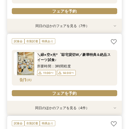
フェアを予約
フェアを予約
フェアを予約
フェアを予約
フェアを予約
フェアを予約
フェアを予約
同日のほかのフェアを見る（7件）
試食会
試食会
特典あり
試食会
試食会
試食会
衣装試着
衣装試着
衣装試着
衣装試着
衣装試着
特典あり
特典あり
特典あり
特典あり
特典あり
【必要な「質」はそのまま◎】無駄を省いた”最
《マタニティ＆ファミリー婚に》個室もOK！安
【タイパ重視★*60分見学】緑溢れる貸切邸宅を
《ペットも一緒に♪》広大な敷地を貸切＆憧れ挙
【オンラインフェア】お気軽zoom相談会◇*
【少人数ウェディング限定♪】一軒家を貸切見学×
《遠方応援fair！》バスプレゼント&親御様も試
試食会
衣装試着
特典あり
新プラン”体感フェア
心相談会◎
短時間でご案内OK！
式体験×豪華特典
牛フィレ試食付◎
食付♪安心相談◎
所要時間：1時間程度
所要時間：3時間程度
所要時間：3時間程度
所要時間：1時間程度
所要時間：3時間程度
所要時間：3時間程度
所要時間：3時間程度
11:00〜
14:00〜
＼緑×空×光*゜邸宅貸切W／豪華特典＆絶品ス
12:00〜
11:00〜
11:00〜
11:00〜
11:00〜
9:00〜
14:00〜
14:00〜
14:00〜
14:00〜
14:00〜
9:30〜
イーツ試食♪
8/31
8/31
8/31
8/31
8/31
8/31
8/31
(
(
(
(
(
(
(
月
月
月
月
月
月
月
)
)
)
)
)
)
)
16:00〜
11:00〜
14:00〜
所要時間：3時間程度
17:00〜
11:00〜
14:00〜
フェアを予約
フェアを予約
フェアを予約
フェアを予約
フェアを予約
フェアを予約
9/1
(
火
)
フェアを予約
フェアを予約
同日のほかのフェアを見る（4件）
試食会
試食会
試食会
試食会
衣装試着
衣装試着
衣装試着
衣装試着
特典あり
特典あり
特典あり
特典あり
《マタニティ＆ファミリー婚に》個室もOK！安
《ペットも一緒に♪》広大な敷地を貸切＆憧れ挙
【少人数ウェディング限定】一軒家を貸切見学×
【”ムダ”を徹底省略！】「やらなくてもいい」か
試食会
衣装試着
特典あり
心相談会◎
式体験×豪華特典
スイーツ試食★*
ら始めるNEWスタイル結婚式