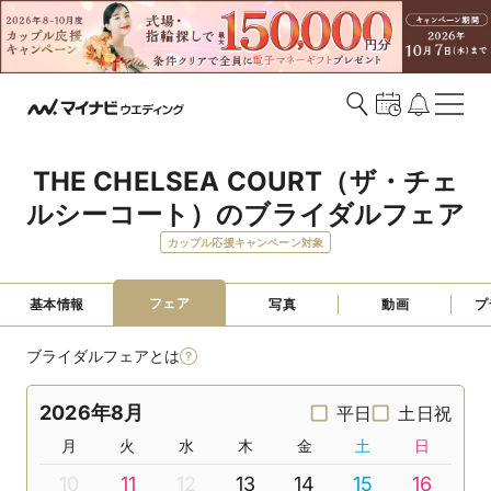
THE CHELSEA COURT（ザ・チェ
ルシーコート）のブライダルフェア
カップル応援キャンペーン対象
フェア
基本情報
写真
動画
プ
ブライダルフェアとは
2026年8月
平日
土日祝
月
火
水
木
金
土
日
10
11
12
13
14
15
16