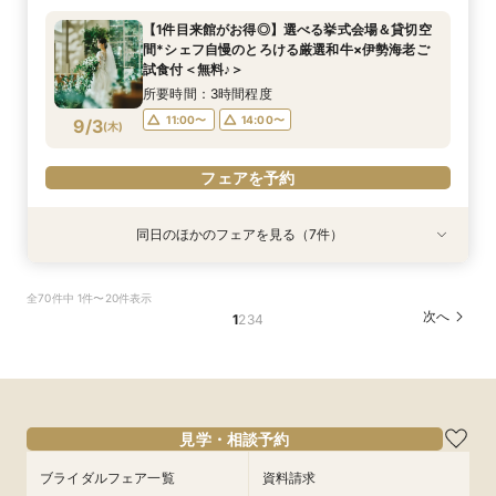
所要時間：3時間程度
所要時間：3時間程度
所要時間：3時間程度
所要時間：3時間程度
【1件目来館がお得◎】選べる挙式会場＆貸切空
11:00〜
11:00〜
11:00〜
11:00〜
14:00〜
14:00〜
14:00〜
14:00〜
間*シェフ自慢のとろける厳選和牛×伊勢海老ご
9/1
9/1
9/1
9/1
試食付＜無料♪＞
(
(
(
(
火
火
火
火
)
)
)
)
所要時間：3時間程度
フェアを予約
フェアを予約
フェアを予約
フェアを予約
11:00〜
14:00〜
9/3
(
木
)
フェアを予約
同日のほかのフェアを見る（7件）
試食会
試食会
特典あり
試食会
試食会
試食会
衣装試着
衣装試着
衣装試着
衣装試着
衣装試着
特典あり
特典あり
特典あり
特典あり
特典あり
【”ムダ”を徹底省略！】「やらなくてもいい」か
《マタニティ＆ファミリー婚に》個室もOK！安
【タイパ重視★*60分見学】緑溢れる貸切邸宅を
《ペットも一緒に♪》広大な敷地を貸切＆憧れ挙
【オンラインフェア】お気軽zoom相談会◇*
【少人数ウェディング限定♪】一軒家を貸切見学×
《遠方応援fair！》バスプレゼント&親御様も試
全70件中 1件〜20件表示
ら始めるNEWスタイル結婚式
心相談会◎
短時間でご案内OK！
式体験×豪華特典
牛フィレ試食付◎
食付♪安心相談◎
所要時間：1時間程度
次へ
1
2
3
4
所要時間：3時間程度
所要時間：3時間程度
所要時間：1時間程度
所要時間：3時間程度
所要時間：3時間程度
所要時間：3時間程度
11:00〜
14:00〜
12:00〜
11:00〜
11:00〜
11:00〜
11:00〜
9:00〜
14:00〜
14:00〜
14:00〜
14:00〜
14:00〜
9:30〜
9/3
9/3
9/3
9/3
9/3
9/3
9/3
(
(
(
(
(
(
(
木
木
木
木
木
木
木
)
)
)
)
)
)
)
16:00〜
11:00〜
14:00〜
17:00〜
フェアを予約
フェアを予約
フェアを予約
フェアを予約
フェアを予約
フェアを予約
見学・相談予約
フェアを予約
ブライダルフェア一覧
資料請求