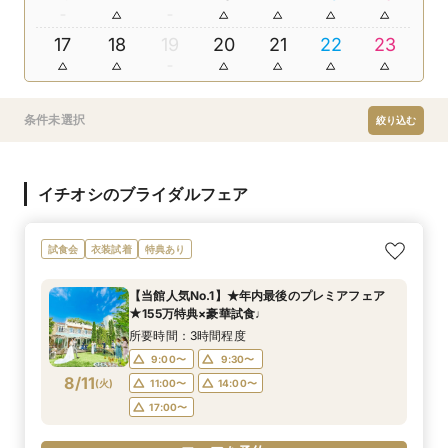
17
18
19
20
21
22
23
条件未選択
絞り込む
イチオシのブライダルフェア
試食会
衣装試着
特典あり
【当館人気No.1】★年内最後のプレミアフェア
★155万特典×豪華試食♩
所要時間：3時間程度
9:00〜
9:30〜
8/11
(
火
)
11:00〜
14:00〜
17:00〜