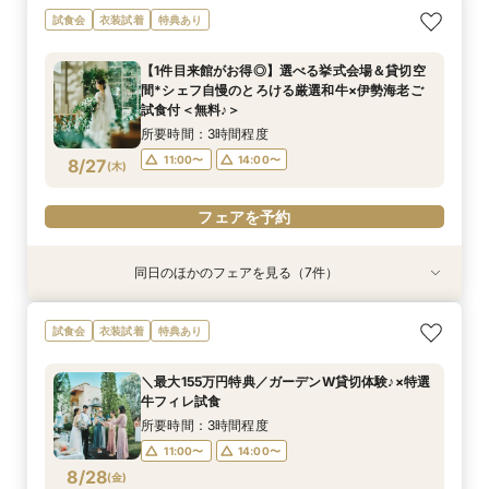
《マタニティ＆ファミリー婚に》個室もOK！安
《ペットも一緒に♪》広大な敷地を貸切＆憧れ挙
【少人数ウェディング限定】一軒家を貸切見学×
【”ムダ”を徹底省略！】「やらなくてもいい」か
試食会
衣装試着
特典あり
心相談会◎
式体験×豪華特典
スイーツ試食★*
ら始めるNEWスタイル結婚式
所要時間：3時間程度
所要時間：3時間程度
所要時間：3時間程度
所要時間：3時間程度
【1件目来館がお得◎】選べる挙式会場＆貸切空
11:00〜
11:00〜
11:00〜
11:00〜
14:00〜
14:00〜
14:00〜
14:00〜
間*シェフ自慢のとろける厳選和牛×伊勢海老ご
8/26
8/26
8/26
8/26
試食付＜無料♪＞
(
(
(
(
水
水
水
水
)
)
)
)
所要時間：3時間程度
フェアを予約
フェアを予約
フェアを予約
フェアを予約
11:00〜
14:00〜
8/27
(
木
)
フェアを予約
同日のほかのフェアを見る（7件）
試食会
試食会
特典あり
試食会
試食会
試食会
衣装試着
衣装試着
衣装試着
衣装試着
衣装試着
特典あり
特典あり
特典あり
特典あり
特典あり
【必要な「質」はそのまま◎】無駄を省いた”最
《マタニティ＆ファミリー婚に》個室もOK！安
【タイパ重視★*60分見学】緑溢れる貸切邸宅を
《ペットも一緒に♪》広大な敷地を貸切＆憧れ挙
【オンラインフェア】お気軽zoom相談会◇*
【少人数ウェディング限定♪】一軒家を貸切見学×
《遠方応援fair！》バスプレゼント&親御様も試
試食会
衣装試着
特典あり
新プラン”体感フェア
心相談会◎
短時間でご案内OK！
式体験×豪華特典
牛フィレ試食付◎
食付♪安心相談◎
所要時間：1時間程度
所要時間：3時間程度
所要時間：3時間程度
所要時間：1時間程度
所要時間：3時間程度
所要時間：3時間程度
所要時間：3時間程度
11:00〜
14:00〜
＼最大155万円特典／ガーデンW貸切体験♪×特選
12:00〜
11:00〜
11:00〜
11:00〜
11:00〜
9:00〜
14:00〜
14:00〜
14:00〜
14:00〜
14:00〜
9:30〜
牛フィレ試食
8/27
8/27
8/27
8/27
8/27
8/27
8/27
(
(
(
(
(
(
(
木
木
木
木
木
木
木
)
)
)
)
)
)
)
16:00〜
11:00〜
14:00〜
所要時間：3時間程度
17:00〜
11:00〜
14:00〜
フェアを予約
フェアを予約
フェアを予約
フェアを予約
フェアを予約
フェアを予約
8/28
(
金
)