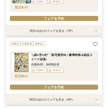
17:00〜
17:00〜
17:00〜
17:00〜
17:00〜
17:00〜
11:00〜
14:00〜
フェアを予約
フェアを予約
8/24
(
月
)
フェアを予約
フェアを予約
フェアを予約
フェアを予約
フェアを予約
フェアを予約
フェアを予約
同日のほかのフェアを見る（7件）
試食会
試食会
特典あり
試食会
試食会
試食会
衣装試着
衣装試着
衣装試着
衣装試着
衣装試着
特典あり
特典あり
特典あり
特典あり
特典あり
【必要な「質」はそのまま◎】無駄を省いた”最
《マタニティ＆ファミリー婚に》個室もOK！安
【タイパ重視★*60分見学】緑溢れる貸切邸宅を
《ペットも一緒に♪》広大な敷地を貸切＆憧れ挙
【オンラインフェア】お気軽zoom相談会◇*
【少人数ウェディング限定♪】一軒家を貸切見学×
《遠方応援fair！》バスプレゼント&親御様も試
試食会
衣装試着
特典あり
新プラン”体感フェア
心相談会◎
短時間でご案内OK！
式体験×豪華特典
牛フィレ試食付◎
食付♪安心相談◎
所要時間：1時間程度
所要時間：3時間程度
所要時間：3時間程度
所要時間：1時間程度
所要時間：3時間程度
所要時間：3時間程度
所要時間：3時間程度
11:00〜
14:00〜
＼緑×空×光*゜邸宅貸切W／豪華特典＆絶品ス
12:00〜
11:00〜
11:00〜
11:00〜
11:00〜
9:00〜
14:00〜
14:00〜
14:00〜
14:00〜
14:00〜
9:30〜
イーツ試食♪
8/24
8/24
8/24
8/24
8/24
8/24
8/24
(
(
(
(
(
(
(
月
月
月
月
月
月
月
)
)
)
)
)
)
)
16:00〜
11:00〜
14:00〜
所要時間：3時間程度
17:00〜
11:00〜
14:00〜
フェアを予約
フェアを予約
フェアを予約
フェアを予約
フェアを予約
フェアを予約
8/26
(
水
)
フェアを予約
フェアを予約
同日のほかのフェアを見る（4件）
試食会
試食会
試食会
試食会
衣装試着
衣装試着
衣装試着
衣装試着
特典あり
特典あり
特典あり
特典あり