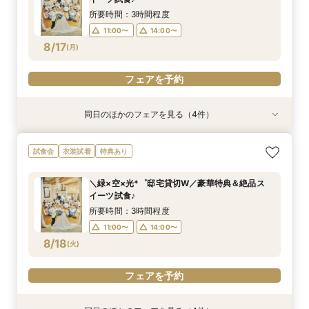
8/16
8/16
8/16
8/16
8/16
8/16
8/16
8/16
(
(
(
(
(
(
(
(
日
日
日
日
日
日
日
日
)
)
)
)
)
)
)
)
14:00〜
14:00〜
11:00〜
11:00〜
11:00〜
11:00〜
11:00〜
11:00〜
14:00〜
14:00〜
16:00〜
14:00〜
14:00〜
14:00〜
14:00〜
17:00〜
所要時間：3時間程度
17:00〜
17:00〜
17:00〜
17:00〜
17:00〜
17:00〜
11:00〜
14:00〜
フェアを予約
フェアを予約
8/17
(
月
)
フェアを予約
フェアを予約
フェアを予約
フェアを予約
フェアを予約
フェアを予約
フェアを予約
同日のほかのフェアを見る（4件）
試食会
試食会
試食会
試食会
衣装試着
衣装試着
衣装試着
衣装試着
特典あり
特典あり
特典あり
特典あり
《マタニティ＆ファミリー婚に》個室もOK！安
《ペットも一緒に♪》広大な敷地を貸切＆憧れ挙
【少人数ウェディング限定】一軒家を貸切見学×
【”ムダ”を徹底省略！】「やらなくてもいい」か
試食会
衣装試着
特典あり
心相談会◎
式体験×豪華特典
スイーツ試食★*
ら始めるNEWスタイル結婚式
所要時間：3時間程度
所要時間：3時間程度
所要時間：3時間程度
所要時間：3時間程度
＼緑×空×光*゜邸宅貸切W／豪華特典＆絶品ス
11:00〜
11:00〜
11:00〜
11:00〜
14:00〜
14:00〜
14:00〜
14:00〜
イーツ試食♪
8/17
8/17
8/17
8/17
(
(
(
(
月
月
月
月
)
)
)
)
所要時間：3時間程度
11:00〜
14:00〜
フェアを予約
フェアを予約
フェアを予約
フェアを予約
8/18
(
火
)
フェアを予約