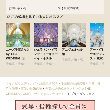
お問い合わせ
空き状況の確認
この式場を見ている人にオススメ
ニーズ千葉みなと
シェラトン・グラ
アニヴェルセル
アートグレイ
by T&G
ンデ・トーキョー
柏
ウエディング
WEDDING(旧 ベ
ベイ・ホテル
スト 東京ベイ
千葉県／柏・成
イサイドパーク迎
千葉県／千葉・舞
千葉県／千葉・舞
田・房総・その他
千葉県／千葉
賓館 千葉みなと)
浜・浦安・幕張
浜・浦安・幕張
浜・浦安・幕
マイナビウエディング
>
結婚式場TOP
>
千葉県の結婚式場
>
千葉・舞
浜・浦安・幕張の結婚式場
>
千葉の結婚式場ランキング
>
THE
CHELSEA COURT（ザ・チェルシーコート）
>
ブライダルフェア