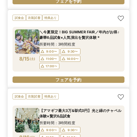
フェアを予約
試食会
衣装試着
特典あり
＼今夏限定！BIG SUMMER FAIR／年内がお得♪
豪華6品試食×人気演出を贅沢体験＊
所要時間：3時間程度
9:00〜
9:30〜
8/15
(
土
)
11:00〜
14:00〜
17:00〜
フェアを予約
試食会
衣装試着
特典あり
【アマギフ最大3万&挙式0円】光と緑のチャペル
体験×贅沢6品試食
所要時間：3時間程度
9:00〜
9:30〜