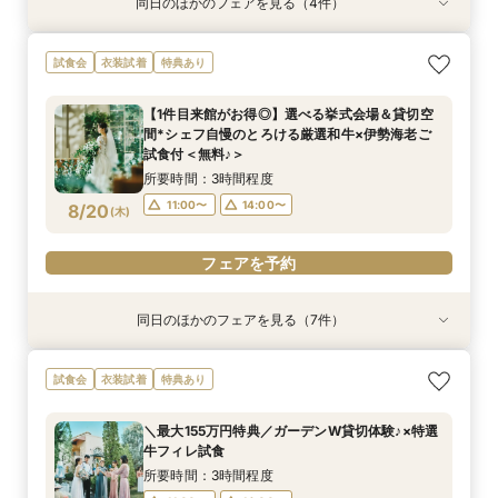
同日のほかのフェアを見る（4件）
試食会
試食会
試食会
試食会
衣装試着
衣装試着
衣装試着
衣装試着
特典あり
特典あり
特典あり
特典あり
《マタニティ＆ファミリー婚に》個室もOK！安
《ペットも一緒に♪》広大な敷地を貸切＆憧れ挙
【少人数ウェディング限定】一軒家を貸切見学×
【”ムダ”を徹底省略！】「やらなくてもいい」か
試食会
衣装試着
特典あり
心相談会◎
式体験×豪華特典
スイーツ試食★*
ら始めるNEWスタイル結婚式
所要時間：3時間程度
所要時間：3時間程度
所要時間：3時間程度
所要時間：3時間程度
【1件目来館がお得◎】選べる挙式会場＆貸切空
11:00〜
11:00〜
11:00〜
11:00〜
14:00〜
14:00〜
14:00〜
14:00〜
間*シェフ自慢のとろける厳選和牛×伊勢海老ご
8/18
8/18
8/18
8/18
試食付＜無料♪＞
(
(
(
(
火
火
火
火
)
)
)
)
所要時間：3時間程度
フェアを予約
フェアを予約
フェアを予約
フェアを予約
11:00〜
14:00〜
8/20
(
木
)
フェアを予約
同日のほかのフェアを見る（7件）
試食会
試食会
特典あり
試食会
試食会
試食会
衣装試着
衣装試着
衣装試着
衣装試着
衣装試着
特典あり
特典あり
特典あり
特典あり
特典あり
【必要な「質」はそのまま◎】無駄を省いた”最
《マタニティ＆ファミリー婚に》個室もOK！安
【タイパ重視★*60分見学】緑溢れる貸切邸宅を
《ペットも一緒に♪》広大な敷地を貸切＆憧れ挙
【オンラインフェア】お気軽zoom相談会◇*
【少人数ウェディング限定♪】一軒家を貸切見学×
《遠方応援fair！》バスプレゼント&親御様も試
試食会
衣装試着
特典あり
新プラン”体感フェア
心相談会◎
短時間でご案内OK！
式体験×豪華特典
牛フィレ試食付◎
食付♪安心相談◎
所要時間：1時間程度
所要時間：3時間程度
所要時間：3時間程度
所要時間：1時間程度
所要時間：3時間程度
所要時間：3時間程度
所要時間：3時間程度
11:00〜
14:00〜
＼最大155万円特典／ガーデンW貸切体験♪×特選
12:00〜
11:00〜
11:00〜
11:00〜
11:00〜
9:00〜
14:00〜
14:00〜
14:00〜
14:00〜
14:00〜
9:30〜
牛フィレ試食
8/20
8/20
8/20
8/20
8/20
8/20
8/20
(
(
(
(
(
(
(
木
木
木
木
木
木
木
)
)
)
)
)
)
)
16:00〜
11:00〜
14:00〜
所要時間：3時間程度
17:00〜