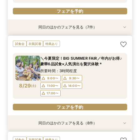
フェアを予約
フェアを予約
同日のほかのフェアを見る（7件）
試食会
試食会
特典あり
試食会
試食会
試食会
衣装試着
衣装試着
衣装試着
衣装試着
衣装試着
特典あり
特典あり
特典あり
特典あり
特典あり
【”ムダ”を徹底省略！】「やらなくてもいい」か
《マタニティ＆ファミリー婚に》個室もOK！安
【タイパ重視★*60分見学】緑溢れる貸切邸宅を
《ペットも一緒に♪》広大な敷地を貸切＆憧れ挙
【オンラインフェア】お気軽zoom相談会◇*
【少人数ウェディング限定♪】一軒家を貸切見学×
《遠方応援fair！》バスプレゼント&親御様も試
試食会
衣装試着
特典あり
ら始めるNEWスタイル結婚式
心相談会◎
短時間でご案内OK！
式体験×豪華特典
牛フィレ試食付◎
食付♪安心相談◎
所要時間：1時間程度
所要時間：3時間程度
所要時間：3時間程度
所要時間：1時間程度
所要時間：3時間程度
所要時間：3時間程度
所要時間：3時間程度
11:00〜
14:00〜
＼今夏限定！BIG SUMMER FAIR／年内がお得♪
12:00〜
11:00〜
11:00〜
11:00〜
11:00〜
9:00〜
14:00〜
14:00〜
14:00〜
14:00〜
14:00〜
9:30〜
豪華6品試食×人気演出を贅沢体験＊
8/28
8/28
8/28
8/28
8/28
8/28
8/28
(
(
(
(
(
(
(
金
金
金
金
金
金
金
)
)
)
)
)
)
)
16:00〜
11:00〜
14:00〜
所要時間：3時間程度
17:00〜
9:00〜
9:30〜
フェアを予約
フェアを予約
フェアを予約
フェアを予約
フェアを予約
フェアを予約
8/29
(
土
)
11:00〜
14:00〜
フェアを予約
17:00〜
フェアを予約
同日のほかのフェアを見る（8件）
試食会
試食会
試食会
試食会
試食会
特典あり
試食会
試食会
衣装試着
衣装試着
衣装試着
衣装試着
衣装試着
衣装試着
衣装試着
特典あり
特典あり
特典あり
特典あり
特典あり
特典あり
特典あり
【少人数W限定】1日1組限定の貸切空間×光の
【”ムダ”を徹底省略！】「やらなくてもいい」か
《マタニティ＆ファミリー婚に》個室もOK！安
大切なペットも一緒に♪邸宅貸切＆選べる3つの挙
＼何も決まってなくてOK／安心相談◎全館まる
【タイパ重視★*60分見学】緑溢れる貸切邸宅を
＼料理重視◎五感で堪能／とろける和牛×伊勢海
《遠方応援fair！》バスプレゼント&親御様も試
試食会
衣装試着
特典あり