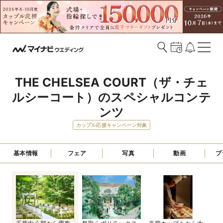
THE CHELSEA COURT（ザ・チェ
ルシーコート）のスペシャルコンテ
ンツ
カップル応援キャンペーン対象
基本情報
フェア
写真
動画
プ