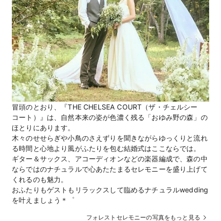
冒頭のとおり、『THE CHELSEA COURT（ザ・チェルシー
コート）』は、自然本来の姿が色濃く残る「おゆみ野の森」の
ほとりにあります。
木々のせせらぎや小鳥のさえずりを聞きながらゆっくりと流れ
る時間と心地より風がふたりを包む結婚式はここならでは。
ギター＆サックス、アコーディオンなどの楽器編成で、森の中
ならではのナチュラルで心あたたまるセレモニーを盛り上げて
くれるのも魅力。
おふたりもゲストもリラックスして臨めるナチュラルwedding
を叶えましょう＊゜
フォレストセレモニーの写真をもっと見る