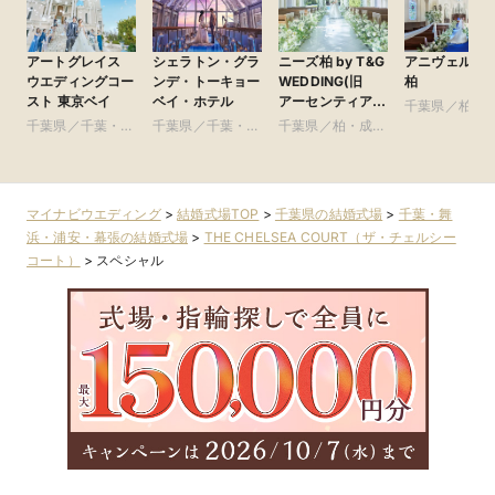
アートグレイス
シェラトン・グラ
ニーズ柏 by T&G
アニヴェルセ
ウエディングコー
ンデ・トーキョー
WEDDING(旧
柏
スト 東京ベイ
ベイ・ホテル
アーセンティア迎
千葉県／柏・
賓館 柏)
千葉県／千葉・舞
千葉県／千葉・舞
千葉県／柏・成
田・房総・そ
浜・浦安・幕張
浜・浦安・幕張
田・房総・その他
マイナビウエディング
>
結婚式場TOP
>
千葉県の結婚式場
>
千葉・舞
浜・浦安・幕張の結婚式場
>
THE CHELSEA COURT（ザ・チェルシー
コート）
>
スペシャル