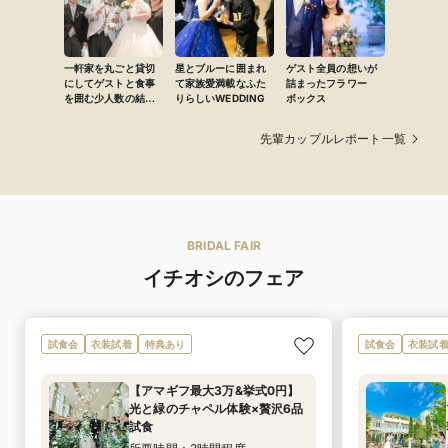
一軒家を丸ごと貸切
星とブルーに囲まれ
ゲスト全員の想いが
にしてゲストと食事
て家族愛満載なふた
詰まったフラワー
を囲む少人数の結婚
りらしいWEDDING
ボックス
式!!
先輩カップルレポート一覧
BRIDAL FAIR
イチオシのフェア
試食会
衣装試着
特典あり
試食会
衣装試
【アマギフ最大3万&挙式0円】
光と緑のチャペル体験×贅沢6品
試食