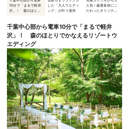
千葉中心部から電車
気取らずリラックス
先輩カップルから大
10分で「まるで軽井
した「大人ウエディ
人気！厳選食材にこ
沢」！ 森のほとり
ング」が叶う場所
だわったオリジナル
でかなえるリゾート
料理の数々◎
ウエディング
千葉中心部から電車10分で「まるで軽井
沢」！ 森のほとりでかなえるリゾートウ
エディング