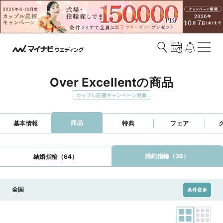
Over Excellentの商品
カップル応援キャンペーン対象
商品
基本情報
特典
フェア
婚約指輪（36）
結婚指輪（64）
全国
条件変更