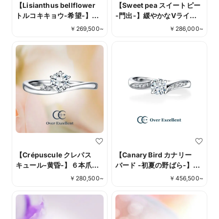
【Lisianthus bellflower
【Sweet pea スイートピー
トルコキキョウ-希望-】
-門出-】緩やかなVライン
きゅっと絞られたアームが
に輝くダイヤモンド。さり
￥
269,500
~
￥
286,000
~
輝くセンターストーン引き
げなくも甘い香りがするよ
立て、華やかで優美な存在
うに輝きを最大限に活かし
感。
たデザイン。
【Crépuscule クレパス
【Canary Bird カナリー
キュール-黄昏-】６本爪ス
バード -初夏の野ばら-】く
タイルで正統感の薫るデザ
るんと軽やかにひるがえっ
￥
280,500
~
￥
456,500
~
インにメレダイヤモンドを
た花びらのように、緩やか
セッティング。タイムレス
なウェーブが印象的。
な美しさが魅力。