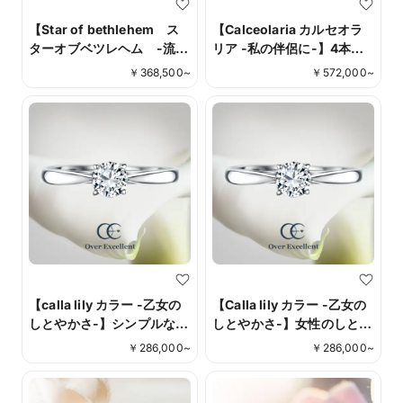
【Star of bethlehem ス
【Calceolaria カルセオラ
ターオブベツレヘム -流れ
リア -私の伴侶に-】4本爪
星-】真っすぐ向き合うふた
スタイルでモダンなスタイ
￥
368,500
~
￥
572,000
~
りを導き輝く流れ星をイ
ルに、瑞々しく輝くメレダ
メージした優美な曲線。
イヤモンドをセッティン
グ。
【calla lily カラー -乙女の
【Calla lily カラー -乙女の
しとやかさ-】シンプルなが
しとやかさ-】女性のしとや
ら洗練された、タイムレス
かさをイメージした 凛とし
￥
286,000
~
￥
286,000
~
な存在感。美しさを追求し
たシンプルなデザイン。
たこだわりのデザイン。