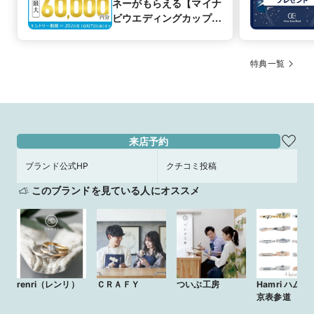
ネーがもらえる【マイナ
ビウエディングカップル
応援キャンペーン
特典一覧
来店予約
ブランド公式HP
クチコミ投稿
このブランドを見ている人にオススメ
renri（レンリ）
ＣＲＡＦＹ
ついぶ工房
Hamri ハムリ
京表参道