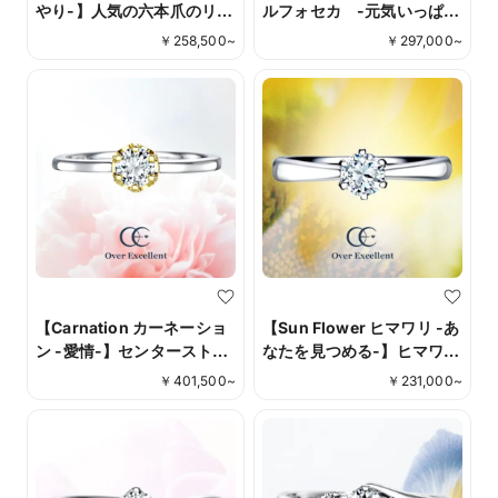
やり-】人気の六本爪のリン
ルフォセカ -元気いっぱ
グ。サイドシルエットは花
い-】太陽がよく似合うあな
￥
258,500
~
￥
297,000
~
のような美しさを追求しま
たへ、中心に煌めくO.E.
した。
カットダイヤモンドと絞り
込むようなメレダイヤが
シャープで暖かな輝きを表
現。
【Carnation カーネーショ
【Sun Flower ヒマワリ -あ
ン -愛情-】センターストー
なたを見つめる-】ヒマワリ
ンを引き立てる演出が施さ
の花言葉のように、真っす
￥
401,500
~
￥
231,000
~
れたかわいらしさと優美さ
ぐに太陽を向くヒマワリの
を兼ね備えたリング。
ように純粋でピュアな心を
表した、正統感の薫るソリ
ティアリング。