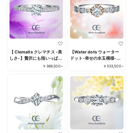
【 Clematis クレマチス -美
【Water dots ウォーター
しさ-】贅沢にも指いっぱい
ドット-幸せの水玉模様-】
に広がる輝きが印象的なシ
実りを表すラッキーモチー
￥
368,500
~
￥
533,500
~
リーズ。フラットなシル
フであるドット模様。願い
エットと贅沢に敷き詰めた
が叶う力を持つモチーフに
ダイヤモンド。
ふたりをずっと続く幸せを
込めて。