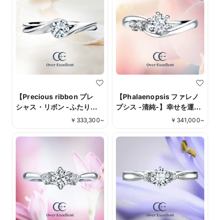
【Precious ribbon プレ
【Phalaenopsis ファレノ
シャス・リボン -ふたりの
プシス -清純-】幸せを運ぶ
愛を永遠に-】二人の愛を重
ように緩やかにカーブする
￥
333,300
~
￥
341,000
~
ね合わせるリボンのような
デザインは、優美で上品な
流れるデザイン。優雅な曲
印象。
線美をお手元に。