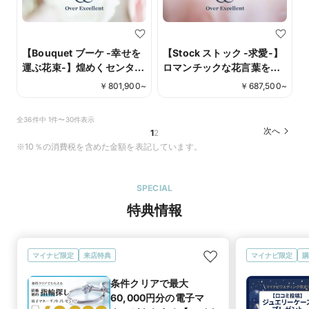
【Bouquet ブーケ -幸せを
【Stock ストック -求愛-】
運ぶ花束-】煌めくセンター
ロマンチックな花言葉を持
ダイヤモンドをメレダイヤ
つストック。一層輝くセン
￥
801,900
~
￥
687,500
~
モンドで繊細に縁取った、
ターストーンと贅沢に敷き
まるでウェディングブーケ
詰められたメレダイヤモン
全36件中 1件〜30件表示
のように優美な印象のリン
ドが優美な印象のリングで
次へ
1
2
グ。
す。
※10％の消費税を含めた金額を表記しています。
SPECIAL
特典情報
マイナビ限定
来店特典
マイナビ限定
購
条件クリアで最大
60,000円分の電子マ