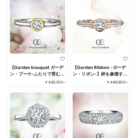
【Garden bouquet ガーデ
【Garden Ribbon -ガーデ
ン・ブーケ-ふたりで育む
ン・リボン-】絆を象徴する
愛-】センターストーンを囲
リボンモチーフが印象的な
￥
430,100
~
￥
449,900
~
むゴールドとプラチナの繊
大人可愛い婚約指輪。細や
細な加工は職人の技ならで
かな職人の技。
は。