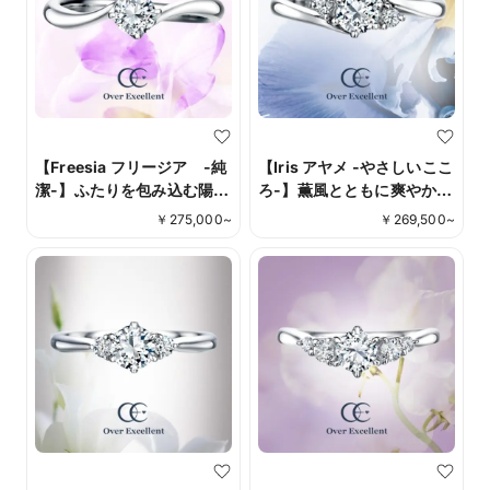
【Freesia フリージア -純
【Iris アヤメ -やさしいここ
潔-】ふたりを包み込む陽だ
ろ-】薫風とともに爽やかな
まりのように優しく流れる
初夏の花、アヤメ。端正で
￥
275,000
~
￥
269,500
~
アームデザイン。
凛とした佇まいに、朝露の
ように光るダイヤモンド。
繊細ながら緩やかに流れ
る、指を美しく見せるデザ
インです。