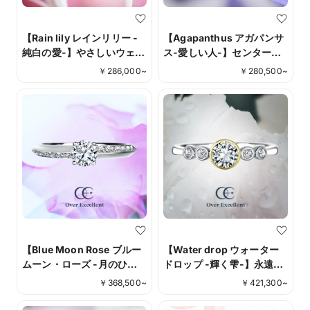
【Rain lily レインリリー -
【Agapanthus アガパンサ
純白の愛-】やさしいウェー
ス-愛しい人-】センターダ
ブラインに3石のダイヤモン
イヤモンドを際立たせるよ
￥
286,000
~
￥
280,500
~
ドが華やかに輝きます。
うに絞り込まれたリングの
シルエット。
【Blue Moon Rose ブルー
【Water drop ウォーター
ムーン・ローズ -月のひか
ドロップ -輝く雫-】永遠を
り-】エッジにダイヤモンド
表す意味を持つ円模様。普
￥
368,500
~
￥
421,300
~
が施された、精巧なデザイ
遍的ながらどこか個性が光
ンが美しいリング。
るリング。