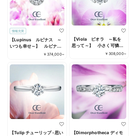
情報充実
【Viola ビオラ ～私を
【Lupinus ルピナス ～
思って～】 小さく可憐な
いつも幸せ～】 ルピナス
がらも凛とした美しさを持
の花が咲き誇るような、美
￥
308,000
~
￥
374,000
~
つビオラの花。その愛らし
しく華やかなリング。
さを表現したエレガントな
リングです。
【Tulip チューリップ -思い
【Dimorphotheca ディモ