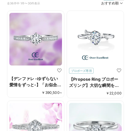
おすすめ順
全36件中 1件〜30件表示
プロポーズ専用
【デンファレ -ゆずらない
【Propose Ring プロポー
愛情をずっと-】「お似合い
ズリング】大切な瞬間を彩
のふたり」という花言葉。
るシンプルで洗練されたプ
￥
390,500
~
￥
22,000
ロポーズリング。どんなス
タイルにも馴染むシンプル
なフォルムは、永遠の愛を
誓うプロポーズにふさわし
い一品。