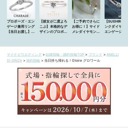
プロポーズ・エン
【彼女が二度よろ
【ご予約でさらに
【SUEHIRO】
ゲージ兼用リング
こぶ】本格的なデ
お得に！】サイド
ンクダイヤモ
【当日お渡し】プ
ザインのプロポー
メレダイヤモンド
エンゲージリ
ラチナシリーズ
ズリング
エンゲージリング
グ/日本橋本店
《ハート・キュー
ダイヤ使用》
マイナビウエディング
>
結婚指輪・婚約指輪TOP
>
ブランド
>
ANELLI
DI GINZA
>
婚約指輪
>
当日持ち帰れる！Gloire グロワール