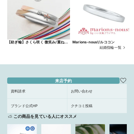
【紡ぎ輪】さくら咲く 微笑み/重ねる
Marions-nous!/ルココン
と現れる一輪の桜がポイント
結婚指輪一覧
来店予約
資料請求
お問い合わせ
ブランド公式HP
クチコミ投稿
この商品を見ている人にオススメ