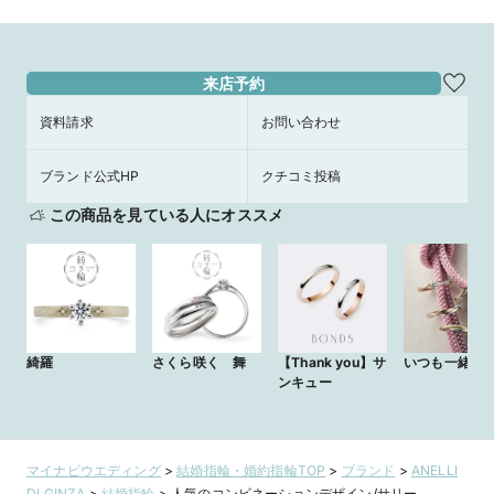
来店予約
資料請求
お問い合わせ
ブランド公式HP
クチコミ投稿
この商品を見ている人にオススメ
綺羅
さくら咲く 舞
【Thank you】サ
いつも一緒
ンキュー
マイナビウエディング
>
結婚指輪・婚約指輪TOP
>
ブランド
>
ANELLI
DI GINZA
>
結婚指輪
>
人気のコンビネーションデザイン/サリー