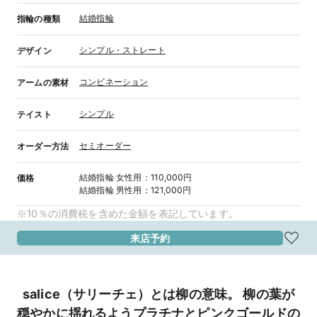
結婚指輪
指輪の種類
シンプル・ストレート
デザイン
コンビネーション
アームの素材
シンプル
テイスト
セミオーダー
オーダー方法
結婚指輪
女性用
：
110,000円
価格
結婚指輪
男性用
：
121,000円
※10％の消費税を含めた金額を表記しています。
来店予約
salice（サリーチェ）とは柳の意味。 柳の葉が
穏やかに揺れるようプラチナとピンクゴールドの