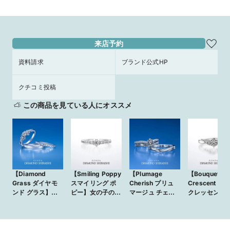
来店予約
資料請求
ブランド公式HP
クチコミ投稿
この商品を見ている人にオススメ
【Diamond
【Smiling Poppy
【Plumage
【Bouquet
Grass ダイヤモ
スマイリング ポ
Cherish プリュ
Crescent ブ
ンド グラス】新
ピー】女の子のキ
マージュ チェ
クレッセント
しい芽が開く、そ
ラキラとした笑顔
リッシュ】
くさんの言葉
の瞬間の輝き
を、花々に重ねた
Plumageは
いをブーケに
エンゲージリング
「羽」、Cherish
て
シリーズ
は「大切にする」