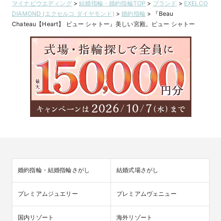
マイナビウエディング
>
結婚指輪・婚約指輪TOP
>
ブランド
>
EXELCO
という意味
DIAMOND (エクセルコ ダイヤモンド)
>
婚約指輪
>
『Beau
Chateau【Heart】 ビュー シャトー』美しい宮殿。ビュー シャトー
婚約指輪・結婚指輪さがし
結婚式場さがし
プレミアムジュエリー
プレミアムヴェニュー
国内リゾート
海外リゾート