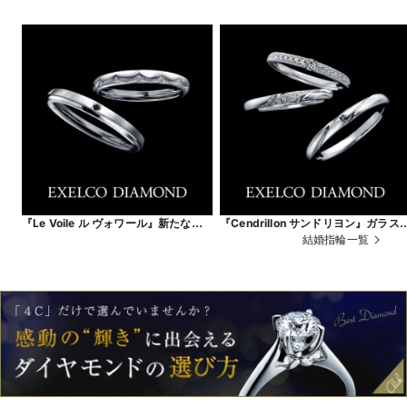
『Le Voile ル ヴォワール』新たなる
『Cendrillon サンドリヨン』ガラス
人生の幕開け。
靴が導く、永遠の幸福
結婚指輪一覧