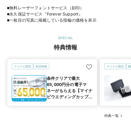
■無料レーザーフォントサービス（刻印）
■永久保証サービス『Forever Support』
■一枚目の写真に掲載している指輪の価格を表示
SPECIAL
特典情報
マイナビ限定
来店特典
マイナビ限定
購
条件クリアで最大
65,000円分の電子マ
ネーがもらえる【マイナ
ビウエディングカップル
応援キャンペーン
特典一覧