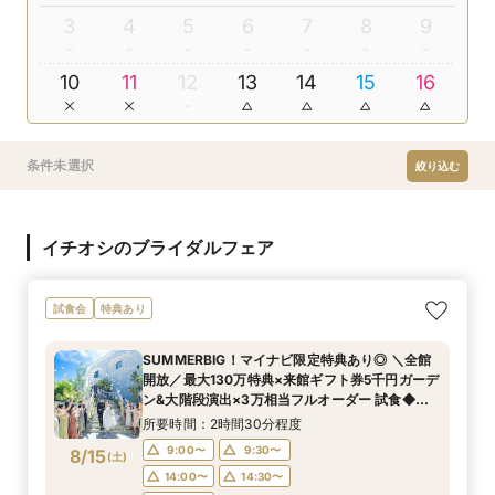
3
4
5
6
7
8
9
10
11
12
13
14
15
16
条件未選択
絞り込む
イチオシのブライダルフェア
試食会
特典あり
SUMMERBIG！マイナビ限定特典あり◎ ＼全館
開放／最大130万特典×来館ギフト券5千円ガーデ
ン&大階段演出×3万相当フルオーダー 試食◆一
流シェフカウンセ リング×NGナシ★1組貸切
所要時間：2時間30分程度
9:00〜
9:30〜
8/15
(
土
)
14:00〜
14:30〜