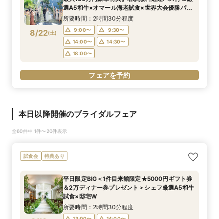
選A5和牛×オマール海老試食×世界大会優勝パ
ティシエのレシピ★デザートブッフェ40名様分
所要時間：2時間30分程度
プレゼント！
9:00〜
9:30〜
8/22
(
土
)
14:00〜
14:30〜
18:00〜
フェアを予約
本日以降開催のブライダルフェア
全60件中 1件〜20件表示
試食会
特典あり
平日限定BIG＜1件目来館限定★5000円ギフト券
＆2万ディナー券プレゼント＞シェフ厳選A5和牛
試食×邸宅W
所要時間：2時間30分程度
13:00〜
14:00〜