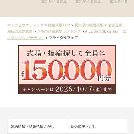
市・周辺
愛知県／名古屋
愛知県／名古屋
愛知県／名古
NAGOYA)
グループ
古屋)
市・周辺
市・周辺
市・周辺
マイナビウエディング
>
結婚式場TOP
>
愛知県の結婚式場
>
名古屋市・
周辺の結婚式場
>
八事の結婚式場ランキング
>
AILE d’ANGE garden（エ
ルダンジュ ガーデン）
>
ブライダルフェア
婚約指輪・結婚指輪さがし
結婚式場さがし