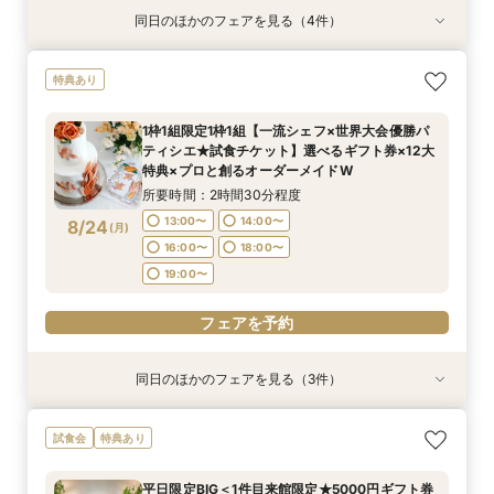
同日のほかのフェアを見る（4件）
試食会
試食会
試食会
試食会
特典あり
特典あり
特典あり
特典あり
マイナビ限定BIG＜初見学の方◆ 最大130万特典
1枠1組【ペットと一緒に楽しむ結婚式♪】1組貸切
【複数会場検討の方】会場＆見積＆準備サポート
【90分クイック】後日使えるレストランチケッ
特典あり
＞名駅～ゲスト全員送迎付×ガーデン邸宅貸切
邸宅で安心×ペット特典付限定12大特典！
など徹底比較相談
ト付＊お気軽相談
×A5和牛付きフルオーダーコース試食
所要時間：2時間30分程度
所要時間：2時間30分程度
所要時間：1時間30分程度
1枠1組限定1枠1組【一流シェフ×世界大会優勝パ
所要時間：2時間30分程度
9:00〜
9:00〜
9:00〜
9:30〜
9:30〜
9:30〜
ティシエ★試食チケット】選べるギフト券×12大
9:00〜
9:30〜
8/23
8/23
8/23
8/23
特典×プロと創るオーダーメイドW
(
(
(
(
日
日
日
日
)
)
)
)
14:00〜
14:00〜
14:00〜
14:30〜
14:30〜
14:30〜
14:00〜
14:30〜
所要時間：2時間30分程度
18:00〜
18:00〜
18:00〜
18:00〜
13:00〜
14:00〜
8/24
(
月
)
フェアを予約
フェアを予約
フェアを予約
16:00〜
18:00〜
フェアを予約
19:00〜
フェアを予約
同日のほかのフェアを見る（3件）
特典あり
特典あり
試食会
特典あり
【複数会場検討の方】会場＆見積＆準備サポート
当日予約OK＜1件目来館限定★来館最大5.5万円
【90分クイック】後日使えるレストランチケッ
試食会
特典あり
など徹底比較相談
特典＞豪華試食チケット＆1日1組ガーデン邸宅完
ト付＊お気軽相談
全貸切体験＆予算相談
所要時間：2時間30分程度
所要時間：1時間30分程度
平日限定BIG＜1件目来館限定★5000円ギフト券