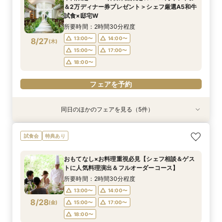
所要時間：2時間30分程度
13:00〜
13:00〜
14:00〜
14:00〜
＆2万ディナー券プレゼント＞シェフ厳選A5和牛
13:00〜
14:00〜
8/24
8/24
8/24
試食×邸宅W
(
(
(
月
月
月
)
)
)
16:00〜
15:00〜
18:00〜
17:00〜
15:00〜
17:00〜
所要時間：2時間30分程度
18:00〜
18:30〜
18:00〜
13:00〜
14:00〜
8/27
(
木
)
フェアを予約
フェアを予約
15:00〜
17:00〜
フェアを予約
18:00〜
フェアを予約
同日のほかのフェアを見る（5件）
試食会
試食会
試食会
試食会
試食会
特典あり
特典あり
特典あり
特典あり
特典あり
【90分クイック】後日使えるレストランチケッ
おもてなし×お料理重視必見【シェフ相談＆ゲス
1枠1組限定【一流シェフ×世界大会優勝パティシ
【複数会場検討の方★プロ集団と創る】会場＆見
【ペットと一緒に貸切W】リングドッグ＆専用衣
試食会
特典あり
ト付＊お気軽相談
トに人気料理演出＆フルオーダーコース】
エ★コース試食】選べるギフト券×12大特典×プ
積など徹底比較
装など12大特典付
ロと創るオーダーメイドW
所要時間：1時間30分程度
所要時間：2時間30分程度
所要時間：2時間30分程度
所要時間：2時間30分程度
おもてなし×お料理重視必見【シェフ相談＆ゲス
所要時間：2時間30分程度
13:00〜
13:00〜
13:00〜
13:00〜
14:00〜
14:00〜
14:00〜
14:00〜
トに人気料理演出＆フルオーダーコース】
13:00〜
14:00〜
8/27
8/27
8/27
8/27
8/27
(
(
(
(
(
木
木
木
木
木
)
)
)
)
)
16:00〜
16:00〜
15:00〜
15:00〜
18:00〜
18:00〜
17:00〜
17:00〜
所要時間：2時間30分程度
16:00〜
18:00〜
18:00〜
18:00〜
18:30〜
18:30〜
13:00〜
14:00〜
19:00〜
8/28
(
金
)
15:00〜
17:00〜
フェアを予約
フェアを予約
フェアを予約
フェアを予約
18:00〜
フェアを予約