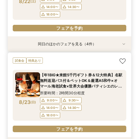
8/22
(
土
)
フェアを予約
フェアを予約
フェアを予約
14:00〜
14:30〜
フェアを予約
フェアを予約
18:00〜
フェアを予約
同日のほかのフェアを見る（4件）
試食会
試食会
試食会
試食会
特典あり
特典あり
特典あり
特典あり
【月1限定★来館5千円ギフト券＆12大特典】名
1枠1組【ペットと一緒に楽しむ結婚式♪】1組貸切
【複数会場検討の方】会場＆見積＆準備サポート
【90分クイック】後日使えるレストランチケッ
試食会
特典あり
駅無料送迎バス付＆ペットOK＆厳選A5和牛×オ
邸宅で安心×ペット特典付限定12大特典！
など徹底比較相談
ト付＊お気軽相談
マール海老試食×世界大会優勝パティシエのレシ
所要時間：2時間30分程度
所要時間：2時間30分程度
所要時間：1時間30分程度
【年1BIG★来館5千円ギフト券＆12大特典】名駅
ピ★デザートブッフェ40名様分プレゼント！
所要時間：2時間30分程度
9:00〜
9:00〜
9:00〜
9:30〜
9:30〜
9:30〜
無料送迎バス付＆ペットOK＆厳選A5和牛×オ
9:00〜
9:30〜
8/22
8/22
8/22
8/22
マール海老試食×世界大会優勝パティシエのレシ
(
(
(
(
土
土
土
土
)
)
)
)
14:00〜
14:00〜
14:00〜
14:30〜
14:30〜
14:30〜
ピ★デザートブッフェ40名様分プレゼント！
14:00〜
14:30〜
所要時間：2時間30分程度
18:00〜
18:00〜
18:00〜
18:00〜
9:00〜
9:30〜
8/23
(
日
)
フェアを予約
フェアを予約
フェアを予約
14:00〜
14:30〜
フェアを予約
18:00〜
フェアを予約