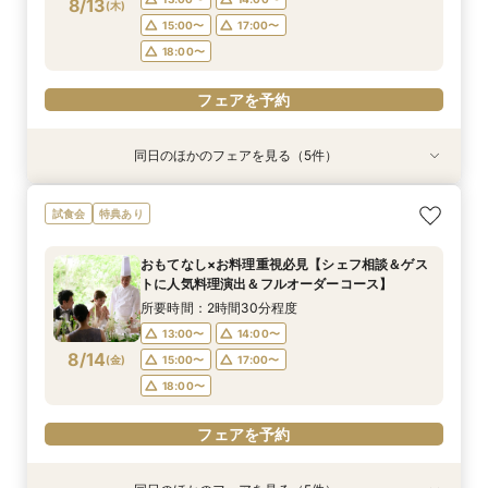
8/13
(
木
)
15:00〜
17:00〜
18:00〜
フェアを予約
同日のほかのフェアを見る（5件）
試食会
試食会
試食会
試食会
試食会
特典あり
特典あり
特典あり
特典あり
特典あり
【90分クイック】後日使えるレストランチケッ
おもてなし×お料理重視必見【シェフ相談＆ゲス
1枠1組限定【一流シェフ×世界大会優勝パティシ
【複数会場検討の方★プロ集団と創る】会場＆見
【ペットと一緒に貸切W】リングドッグ＆専用衣
試食会
特典あり
ト付＊お気軽相談
トに人気料理演出＆フルオーダーコース】
エ★コース試食】選べるギフト券×12大特典×プ
積など徹底比較
装など12大特典付
ロと創るオーダーメイドW
所要時間：1時間30分程度
所要時間：2時間30分程度
所要時間：2時間30分程度
所要時間：2時間30分程度
おもてなし×お料理重視必見【シェフ相談＆ゲス
所要時間：2時間30分程度
13:00〜
13:00〜
13:00〜
13:00〜
14:00〜
14:00〜
14:00〜
14:00〜
トに人気料理演出＆フルオーダーコース】
13:00〜
14:00〜
8/13
8/13
8/13
8/13
8/13
(
(
(
(
(
木
木
木
木
木
)
)
)
)
)
16:00〜
16:00〜
15:00〜
15:00〜
18:00〜
18:00〜
17:00〜
17:00〜
所要時間：2時間30分程度
16:00〜
18:00〜
18:00〜
18:00〜
18:30〜
18:30〜
13:00〜
14:00〜
19:00〜
8/14
(
金
)
15:00〜
17:00〜
フェアを予約
フェアを予約
フェアを予約
フェアを予約
18:00〜
フェアを予約
フェアを予約