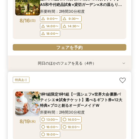
9:00〜
9:00〜
9:30〜
9:30〜
8/15
8/15
8/15
8/15
8/15
A5和牛付絶品試食×貸切ガーデン×木の温もりが
(
(
(
(
(
土
土
土
土
土
)
)
)
)
)
14:00〜
14:00〜
14:00〜
14:30〜
14:30〜
14:30〜
包み込むチャペル体験
14:00〜
14:00〜
14:30〜
14:30〜
所要時間：2時間30分程度
18:00〜
18:00〜
18:00〜
18:00〜
18:00〜
9:00〜
9:30〜
8/16
(
日
)
フェアを予約
フェアを予約
フェアを予約
14:00〜
14:30〜
フェアを予約
フェアを予約
18:00〜
フェアを予約
同日のほかのフェアを見る（4件）
試食会
試食会
試食会
試食会
特典あり
特典あり
特典あり
特典あり
【月1限定★来館5千円ギフト券＆12大特典】名
1枠1組【ペットと一緒に楽しむ結婚式♪】1組貸切
【複数会場検討の方】会場＆見積＆準備サポート
【90分クイック】後日使えるレストランチケッ
特典あり
駅無料送迎バス付＆ペットOK＆厳選A5和牛×オ
邸宅で安心×ペット特典付限定12大特典！
など徹底比較相談
ト付＊お気軽相談
マール海老試食×世界大会優勝パティシエのレシ
所要時間：2時間30分程度
所要時間：2時間30分程度
所要時間：1時間30分程度
1枠1組限定1枠1組【一流シェフ×世界大会優勝パ
ピ★デザートブッフェ40名様分プレゼント！
所要時間：2時間30分程度
9:00〜
9:00〜
9:00〜
9:30〜
9:30〜
9:30〜
ティシエ★試食チケット】選べるギフト券×12大
9:00〜
9:30〜
8/16
8/16
8/16
8/16
特典×プロと創るオーダーメイドW
(
(
(
(
日
日
日
日
)
)
)
)
14:00〜
14:00〜
14:00〜
14:30〜
14:30〜
14:30〜
14:00〜
14:30〜
所要時間：2時間30分程度
18:00〜
18:00〜
18:00〜
18:00〜
13:00〜
14:00〜
8/19
(
水
)
フェアを予約
フェアを予約
フェアを予約
16:00〜
18:00〜
フェアを予約
19:00〜