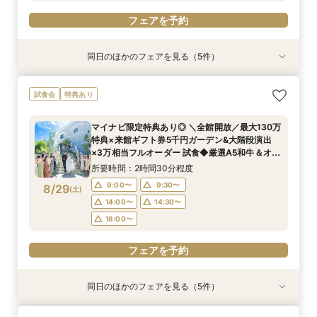
フェアを予約
同日のほかのフェアを見る（5件）
試食会
試食会
試食会
試食会
試食会
特典あり
特典あり
特典あり
特典あり
特典あり
【90分クイック】後日使えるレストランチケッ
1枠1組限定【一流シェフ×世界大会優勝パティシ
平日限定BIG＜1件目来館限定★5000円ギフト券
【複数会場検討の方★プロ集団と創る】会場＆見
【ペットと一緒に貸切W】リングドッグ＆専用衣
試食会
特典あり
ト付＊お気軽相談
エ★コース試食】選べるギフト券×12大特典×プ
＆2万ディナー券プレゼント＞シェフ厳選A5和牛
積など徹底比較
装など12大特典付
ロと創るオーダーメイドW
試食×邸宅W
所要時間：1時間30分程度
所要時間：2時間30分程度
所要時間：2時間30分程度
マイナビ限定特典あり◎ ＼全館開放／最大130万
所要時間：2時間30分程度
所要時間：2時間30分程度
13:00〜
13:00〜
13:00〜
14:00〜
14:00〜
14:00〜
特典×来館ギフト券5千円ガーデン&大階段演出
13:00〜
13:00〜
14:00〜
14:00〜
8/28
8/28
8/28
8/28
8/28
×3万相当フルオーダー 試食◆厳選A5和牛＆オ
(
(
(
(
(
金
金
金
金
金
)
)
)
)
)
16:00〜
16:00〜
15:00〜
18:00〜
18:00〜
17:00〜
マール海老試食×一流シェフカウンセ リング×NG
16:00〜
15:00〜
18:00〜
17:00〜
所要時間：2時間30分程度
18:00〜
18:30〜
18:30〜
ナシ★1組貸切
19:00〜
18:00〜
9:00〜
9:30〜
8/29
(
土
)
フェアを予約
フェアを予約
フェアを予約
14:00〜
14:30〜
フェアを予約
フェアを予約
18:00〜
フェアを予約
同日のほかのフェアを見る（5件）
試食会
試食会
試食会
試食会
試食会
特典あり
特典あり
特典あり
特典あり
特典あり