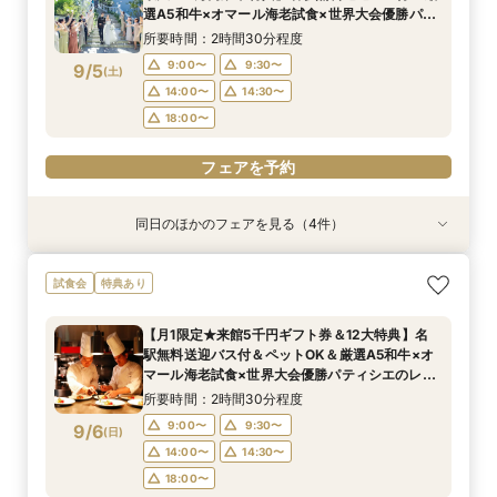
13:00〜
13:00〜
14:00〜
14:00〜
9/4
9/4
9/4
9/4
9/4
選A5和牛×オマール海老試食×世界大会優勝パ
(
(
(
(
(
金
金
金
金
金
)
)
)
)
)
16:00〜
16:00〜
15:00〜
18:00〜
18:00〜
17:00〜
ティシエのレシピ★デザートブッフェ40名様分
16:00〜
15:00〜
18:00〜
17:00〜
所要時間：2時間30分程度
18:00〜
18:30〜
18:30〜
プレゼント！
19:00〜
18:00〜
9:00〜
9:30〜
9/5
(
土
)
フェアを予約
フェアを予約
フェアを予約
14:00〜
14:30〜
フェアを予約
フェアを予約
18:00〜
フェアを予約
同日のほかのフェアを見る（4件）
試食会
試食会
試食会
試食会
特典あり
特典あり
特典あり
特典あり
【月1限定★来館5千円ギフト券＆12大特典】名
1枠1組【ペットと一緒に楽しむ結婚式♪】1組貸切
【複数会場検討の方】会場＆見積＆準備サポート
【90分クイック】後日使えるレストランチケッ
試食会
特典あり
駅無料送迎バス付＆ペットOK＆厳選A5和牛×オ
邸宅で安心×ペット特典付限定12大特典！
など徹底比較相談
ト付＊お気軽相談
マール海老試食×世界大会優勝パティシエのレシ
所要時間：2時間30分程度
所要時間：2時間30分程度
所要時間：1時間30分程度
【月1限定★来館5千円ギフト券＆12大特典】名
ピ★デザートブッフェ40名様分プレゼント！
所要時間：2時間30分程度
9:00〜
9:00〜
9:00〜
9:30〜
9:30〜
9:30〜
駅無料送迎バス付＆ペットOK＆厳選A5和牛×オ
9:00〜
9:30〜
9/5
9/5
9/5
9/5
マール海老試食×世界大会優勝パティシエのレシ
(
(
(
(
土
土
土
土
)
)
)
)
14:00〜
14:00〜
14:00〜
14:30〜
14:30〜
14:30〜
ピ★デザートブッフェ40名様分プレゼント！
14:00〜
14:30〜
所要時間：2時間30分程度
18:00〜
18:00〜
18:00〜
18:00〜
9:00〜
9:30〜
9/6
(
日
)
フェアを予約
フェアを予約
フェアを予約
14:00〜
14:30〜
フェアを予約
18:00〜