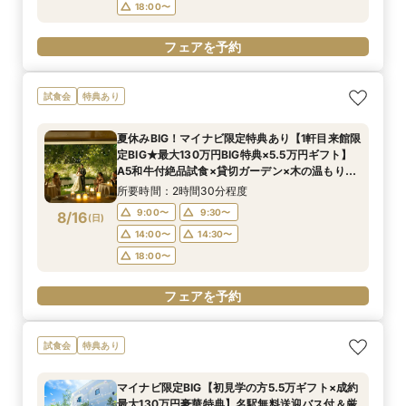
18:00〜
フェアを予約
試食会
特典あり
夏休みBIG！マイナビ限定特典あり【1軒目来館限
定BIG★最大130万円BIG特典×5.5万円ギフト】
A5和牛付絶品試食×貸切ガーデン×木の温もりが
包み込むチャペル体験
所要時間：2時間30分程度
9:00〜
9:30〜
8/16
(
日
)
14:00〜
14:30〜
18:00〜
フェアを予約
試食会
特典あり
マイナビ限定BIG【初見学の方5.5万ギフト×成約
最大130万円豪華特典】名駅無料送迎バス付＆厳