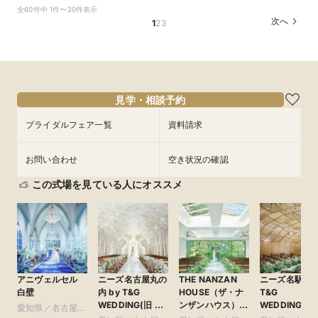
【複数会場検討の方】会場＆見積＆準備サポート
当日予約OK＜1件目来館限定★来館最大5.5万円
【90分クイック】後日使えるレストランチケッ
全60件中 1件〜20件表示
など徹底比較相談
特典＞豪華試食チケット＆1日1組ガーデン邸宅完
ト付＊お気軽相談
次へ
1
2
3
全貸切体験＆予算相談
所要時間：2時間30分程度
所要時間：1時間30分程度
所要時間：2時間30分程度
13:00〜
13:00〜
14:00〜
14:00〜
13:00〜
14:00〜
9/9
9/9
9/9
(
(
(
水
水
水
)
)
)
16:00〜
15:00〜
18:00〜
17:00〜
15:00〜
17:00〜
18:00〜
18:30〜
18:00〜
見学・相談予約
フェアを予約
フェアを予約
ブライダルフェア一覧
資料請求
フェアを予約
お問い合わせ
空き状況の確認
この式場を見ている人にオススメ
アニヴェルセル
ニーズ名古屋丸の
THE NANZAN
ニーズ名駅 by
白壁
内 by T&G
HOUSE（ザ・ナ
T&G
WEDDING(旧 ト
ンザンハウス）
WEDDING(旧
愛知県／名古屋
リフォーリア
●Plan・Do・See
ンフィニート 