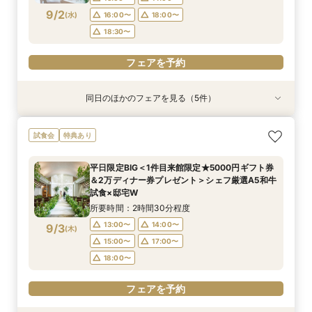
18:00〜
9/2
(
水
)
16:00〜
18:00〜
フェアを予約
フェアを予約
フェアを予約
18:30〜
フェアを予約
フェアを予約
同日のほかのフェアを見る（5件）
試食会
試食会
試食会
試食会
試食会
特典あり
特典あり
特典あり
特典あり
特典あり
【90分クイック】後日使えるレストランチケッ
おもてなし×お料理重視必見【シェフ相談＆ゲス
1枠1組限定【一流シェフ×世界大会優勝パティシ
平日限定BIG＜1件目来館限定★5000円ギフト券
【ペットと一緒に貸切W】リングドッグ＆専用衣
試食会
特典あり
ト付＊お気軽相談
トに人気料理演出＆フルオーダーコース】
エ★コース試食】選べるギフト券×12大特典×プ
＆2万ディナー券プレゼント＞シェフ厳選A5和牛
装など12大特典付
ロと創るオーダーメイドW
試食×邸宅W
所要時間：1時間30分程度
所要時間：2時間30分程度
所要時間：2時間30分程度
平日限定BIG＜1件目来館限定★5000円ギフト券
所要時間：2時間30分程度
所要時間：2時間30分程度
13:00〜
13:00〜
13:00〜
14:00〜
14:00〜
14:00〜
＆2万ディナー券プレゼント＞シェフ厳選A5和牛
13:00〜
13:00〜
14:00〜
14:00〜
9/2
9/2
9/2
9/2
9/2
試食×邸宅W
(
(
(
(
(
水
水
水
水
水
)
)
)
)
)
16:00〜
15:00〜
15:00〜
18:00〜
17:00〜
17:00〜
16:00〜
15:00〜
18:00〜
17:00〜
所要時間：2時間30分程度
18:00〜
18:00〜
18:30〜
19:00〜
18:00〜
13:00〜
14:00〜
9/3
(
木
)
フェアを予約
フェアを予約
フェアを予約
15:00〜
17:00〜
フェアを予約
フェアを予約
18:00〜
フェアを予約