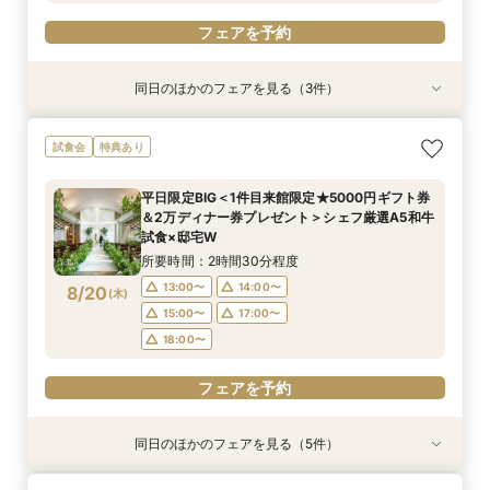
フェアを予約
同日のほかのフェアを見る（3件）
特典あり
特典あり
試食会
特典あり
【複数会場検討の方】会場＆見積＆準備サポート
当日予約OK＜1件目来館限定★来館最大5.5万円
【90分クイック】後日使えるレストランチケッ
試食会
特典あり
など徹底比較相談
特典＞豪華試食チケット＆1日1組ガーデン邸宅完
ト付＊お気軽相談
全貸切体験＆予算相談
所要時間：2時間30分程度
所要時間：1時間30分程度
平日限定BIG＜1件目来館限定★5000円ギフト券
所要時間：2時間30分程度
13:00〜
13:00〜
14:00〜
14:00〜
＆2万ディナー券プレゼント＞シェフ厳選A5和牛
13:00〜
14:00〜
8/19
8/19
8/19
試食×邸宅W
(
(
(
水
水
水
)
)
)
16:00〜
15:00〜
18:00〜
17:00〜
15:00〜
17:00〜
所要時間：2時間30分程度
18:00〜
18:30〜
18:00〜
13:00〜
14:00〜
8/20
(
木
)
フェアを予約
フェアを予約
15:00〜
17:00〜
フェアを予約
18:00〜
フェアを予約
同日のほかのフェアを見る（5件）
試食会
試食会
試食会
試食会
試食会
特典あり
特典あり
特典あり
特典あり
特典あり