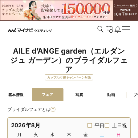
AILE d’ANGE garden（エルダン
ジュ ガーデン）のブライダルフェ
ア
カップル応援キャンペーン対象
フェア
基本情報
写真
動画
プ
ブライダルフェアとは
2026年8月
平日
土日祝
月
火
水
木
金
土
日