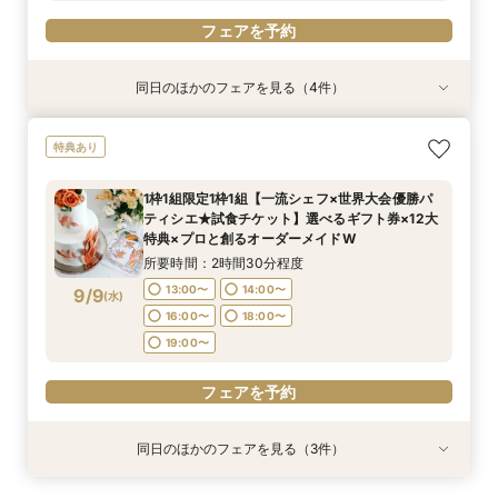
フェアを予約
同日のほかのフェアを見る（4件）
試食会
試食会
試食会
試食会
特典あり
特典あり
特典あり
特典あり
マイナビ限定BIG＜初見学の方◆ 最大130万特典
1枠1組【ペットと一緒に楽しむ結婚式♪】1組貸切
【複数会場検討の方】会場＆見積＆準備サポート
【90分クイック】後日使えるレストランチケッ
特典あり
＞名駅～ゲスト全員送迎付×ガーデン邸宅貸切
邸宅で安心×ペット特典付限定12大特典！
など徹底比較相談
ト付＊お気軽相談
×A5和牛付きフルオーダーコース試食
所要時間：2時間30分程度
所要時間：2時間30分程度
所要時間：1時間30分程度
1枠1組限定1枠1組【一流シェフ×世界大会優勝パ
所要時間：2時間30分程度
9:00〜
9:00〜
9:00〜
9:30〜
9:30〜
9:30〜
ティシエ★試食チケット】選べるギフト券×12大
9:00〜
9:30〜
9/6
9/6
9/6
9/6
特典×プロと創るオーダーメイドW
(
(
(
(
日
日
日
日
)
)
)
)
14:00〜
14:00〜
14:00〜
14:30〜
14:30〜
14:30〜
14:00〜
14:30〜
所要時間：2時間30分程度
18:00〜
18:00〜
18:00〜
18:00〜
13:00〜
14:00〜
9/9
(
水
)
フェアを予約
フェアを予約
フェアを予約
16:00〜
18:00〜
フェアを予約
19:00〜
フェアを予約
同日のほかのフェアを見る（3件）
特典あり
特典あり
試食会
特典あり