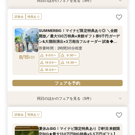
同日のほかのフェアを見る（5件）
試食会
試食会
試食会
試食会
試食会
特典あり
特典あり
特典あり
特典あり
特典あり
【90分クイック】後日使えるレストランチケッ
1枠1組限定【一流シェフ×世界大会優勝パティシ
平日限定BIG＜1件目来館限定★5000円ギフト券
【複数会場検討の方★プロ集団と創る】会場＆見
【ペットと一緒に貸切W】リングドッグ＆専用衣
試食会
特典あり
ト付＊お気軽相談
エ★コース試食】選べるギフト券×12大特典×プ
＆2万ディナー券プレゼント＞シェフ厳選A5和牛
積など徹底比較
装など12大特典付
ロと創るオーダーメイドW
試食×邸宅W
所要時間：1時間30分程度
所要時間：2時間30分程度
所要時間：2時間30分程度
SUMMERBIG！マイナビ限定特典あり◎ ＼全館
所要時間：2時間30分程度
所要時間：2時間30分程度
13:00〜
13:00〜
13:00〜
14:00〜
14:00〜
14:00〜
開放／最大130万特典×来館ギフト券5千円ガーデ
13:00〜
13:00〜
14:00〜
14:00〜
8/14
8/14
8/14
8/14
8/14
ン&大階段演出×3万相当フルオーダー 試食◆一
(
(
(
(
(
金
金
金
金
金
)
)
)
)
)
16:00〜
16:00〜
15:00〜
18:00〜
18:00〜
17:00〜
流シェフカウンセ リング×NGナシ★1組貸切
16:00〜
15:00〜
18:00〜
17:00〜
所要時間：2時間30分程度
18:00〜
18:30〜
18:30〜
19:00〜
18:00〜
9:00〜
9:30〜
8/15
(
土
)
フェアを予約
フェアを予約
フェアを予約
14:00〜
14:30〜
フェアを予約
フェアを予約
18:00〜
フェアを予約
同日のほかのフェアを見る（5件）
試食会
試食会
試食会
試食会
試食会
特典あり
特典あり
特典あり
特典あり
特典あり
【月1限定★来館5千円ギフト券＆12大特典】名
マイナビ限定BIG＜初見学の方◆7万ギフト＞名
1枠1組【ペットと一緒に楽しむ結婚式♪】1組貸切
【複数会場検討の方】会場＆見積＆準備サポート
【90分クイック】後日使えるレストランチケッ
試食会
特典あり
駅無料送迎バス付＆ペットOK＆厳選A5和牛×オ
駅～ゲスト全員送迎付×ガーデン邸宅貸切×A5和
邸宅で安心×ペット特典付限定12大特典！
など徹底比較相談
ト付＊お気軽相談
マール海老試食×世界大会優勝パティシエのレシ
牛付きフルオーダーコース試食
所要時間：2時間30分程度
所要時間：2時間30分程度
所要時間：1時間30分程度
夏休みBIG！マイナビ限定特典あり【1軒目来館限
ピ★デザートブッフェ40名様分プレゼント！
所要時間：2時間30分程度
所要時間：2時間30分程度
9:00〜
9:00〜
9:00〜
9:30〜
9:30〜
9:30〜
定BIG★最大130万円BIG特典×5.5万円ギフト】